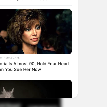
il! 10 Potret Makanan Gagal
masak yang Bikin Kamu
gak Selera
THYREHABCARE
oria Is Almost 90, Hold Your Heart
n You See Her Now
 Pose Manekin Anti
instream yang Konyol
nget