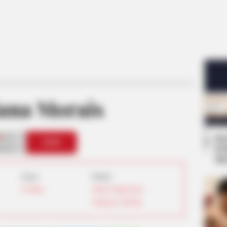
ana Morais
0
Se
VOTE
Pe
s love
Me
Umur:
Profesi:
29 Tahun
Model
,
Pelatih Fitnes
,
Selebgram
,
TikToker