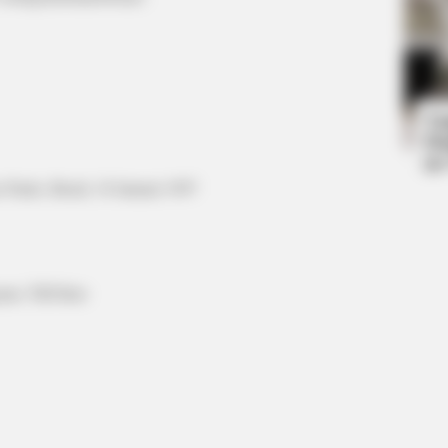
BUZZ DAY
BUZZ 
Remember Tiger's Ex-Wife? Try Not
Vie
To Smile When You See Her Now
hap
Ta
Ha
90
 Paulo, Brasil, 18 Januari 1997
gram, TikToker
BUZZ DAY
 Sight To See
Co-stars Who Lost Contr