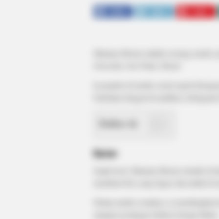
SHARE
TWEET
SHARE
Mariana Morais adalah seorang model, pe
Sorocaba, Sao Paulo, Brasil.
Ia populer di media sosial seperti Ins
berkaitan dengan kecantikan, kebugaran
Daftar isi
Karier
Sejak kecil, Mariana Morais tertarik di 
membuat foto yang bagus dan indah di m
Dalam media sosialnya, ia membagikan 
ataupun postingan fashion berupa bikini.