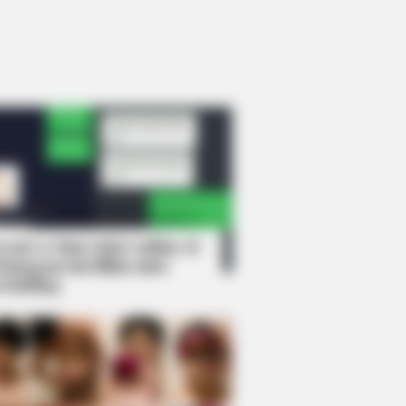
rem! 9 Chat Ojek Online &
langgan Ini Bikin Auto
rinding