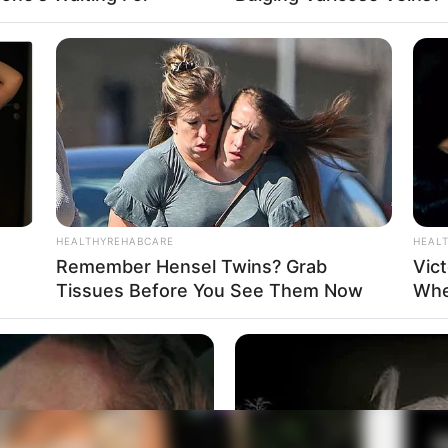
ang bertujuan untuk membantu siapapun mendapatkan
Mute
a Anna Louise
Fa
Di
Ng
HEALTHYREHABCARE
HEAL
Remember Hensel Twins? Grab
Vict
Tissues Before You See Them Now
Whe
10
Ma
Ba