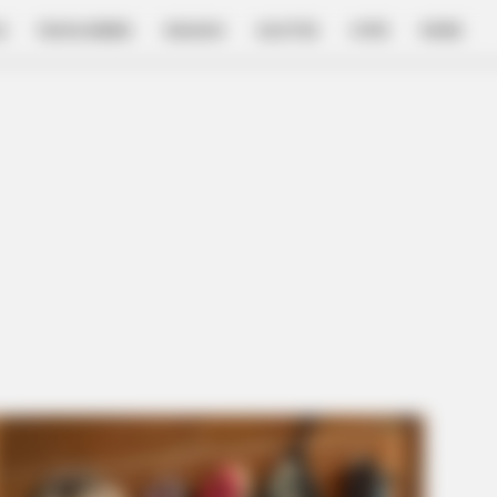
E
FILM & SERIES
NGAKAK
QUOTES
HYPE
MORE