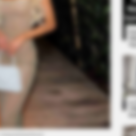
8 
Mi
Ng
HABERION
t We All Suspected
A Trail Camera Capture
e
10
Ti
Ka
: instagram/maarebeaar)