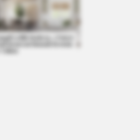
DAY
wers had to look away when this
pened on live tv
mpil Lebih Modern, 7 Potret
sil Renovasi Rumah Berusia
 Tahun
ol While Kissing Each Other