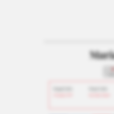
Mari
fan
Tanggal Lahir:
Tempat Lahir:
18 Januari
1997
Sao Paulo
,
Brasil