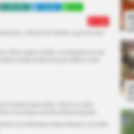
WHATSAPP
TELEGRAM
LINE
Bi
Edit
Co
Se
latih fitnes, selebgram dan TikToker yang berasal dari
tagram, TikTok ataupun YouTube. Ia membagikan hal yang
 bahkan memiliki produk kebugaran miliknya sendiri.
An
Me
Ve
dunia modeling ataupun akting. Untuk itu, ia mulai
edia sosial sehingga menarik perhatian penggemar.
hal-hal yang berhubungan dengan kebugaran, gaya hidup