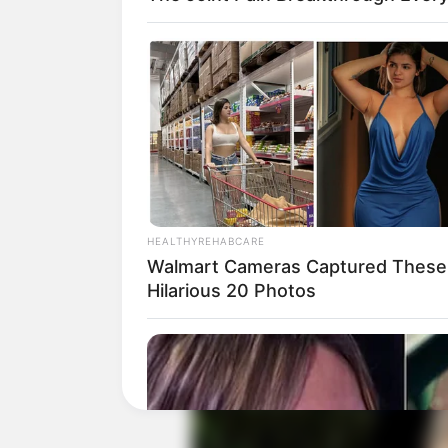
memberikn motivasi untuk kebugaran y
tubuh yang sehat dan bugar.
Baca juga:
Biodata, Profil, dan Fakt
HEALTHYREHABCARE
Walmart Cameras Captured These
Hilarious 20 Photos