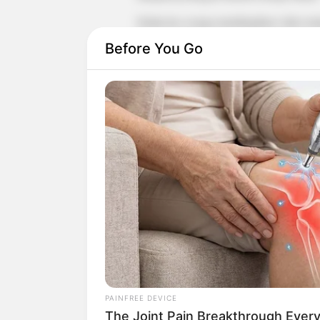
Selain itu, ia juga membagikan video te
Before You Go
PAINFREE DEVICE
Kini, ia semakin mengukuhkan keahlianny
The Joint Pain Breakthrough Every