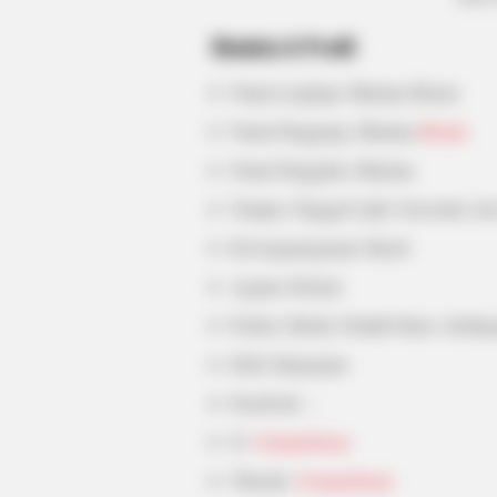
Biodata & Profil
Nama Lengkap: Mariana Morais
Nama Panggung: Mariana
Morais
Nama Panggilan: Mariana
Tempat, Tanggal Lahir: Sorocaba, Sao
Kewarganegaraan: Brasil
Agama: Kristen
Profesi: Model, Pelatih Fitnes, Seleb
Hobi: Bepergian
Facebook: –
X:
@maarebeaar
BUZZ DAY
Threads:
@maarebeaar
Malia Obama's Transformation Is A