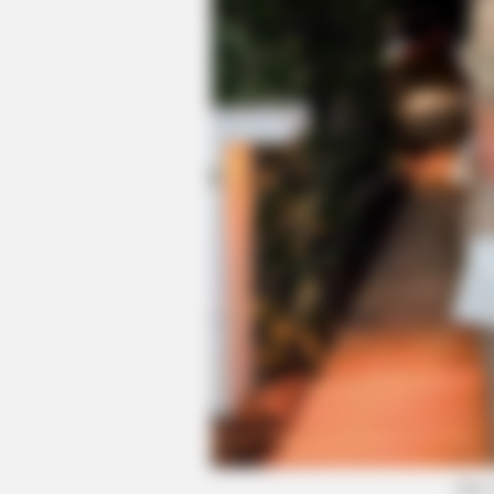
HABERION
Nicole Kidman Finally Admits Wha
HABERION
Colorado Elk's Surprising Respons
After Being Freed From Tire
(foto