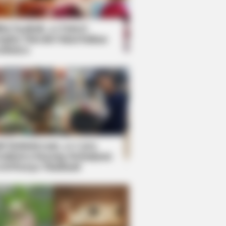
kin Ngakak, 10 Potret
splay Murah Pakai Bahan
adanya
ti Mainstream, 10 Cara
mbawa Barang Belanjaan
rsi Warga Thailand