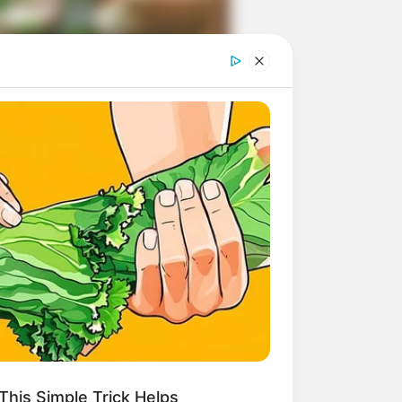
ngka Banget! 10 Pose Lucu
tak yang Bikin Ketawa
mes
byar! 10 Kalimat Baper
kai Bahasa Jawa Ini Bikin
lau Abis
This Simple Trick Helps