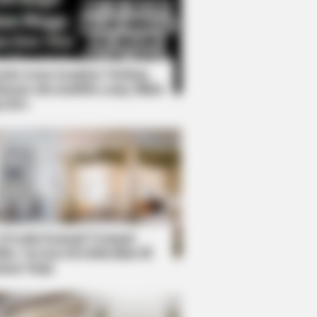
Kata Lucu Seputar Malam
nggu ala Jomblo yang Bikin
enes
s What No One Should See
 Desain Kanopi Tempat
dur, Serasa Beristirahat di
mar Raja