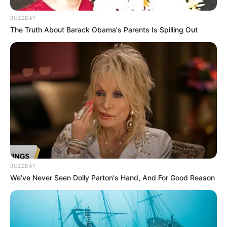
BUZZDAY
The Truth About Barack Obama's Parents Is Spilling Out
8 Kata Lucu Seputar Malam
Minggu ala Jomblo yang Bikin
Ngenes
BUZZDAY
We’ve Never Seen Dolly Parton's Hand, And For Good Reason
10 Desain Kanopi Tempat
Tidur, Serasa Beristirahat di
Kamar Raja