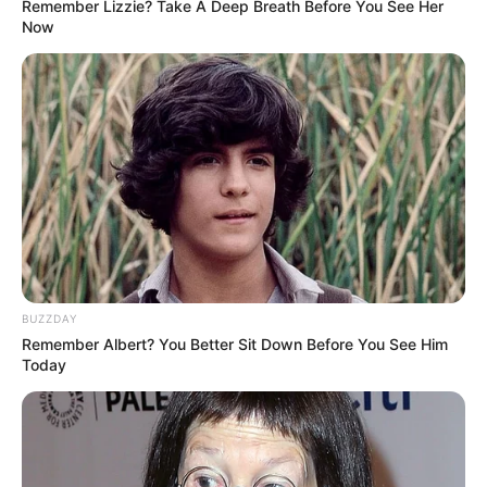
Remember Lizzie? Take A Deep Breath Before You See Her
Now
Laras Kinanda
Nyimas Ratu Rafa
BUZZDAY
Remember Albert? You Better Sit Down Before You See Him
Shenina Cinnamon
Megan Domani
Today