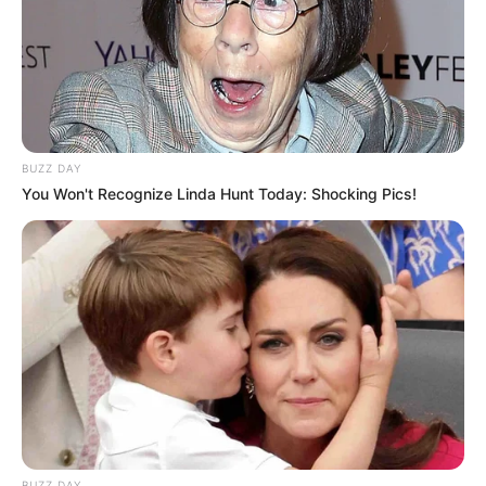
Beby Tsabina
Salshabilla Adriani
TULIS KOMENTAR
BUZZ DAY
You Won't Recognize Linda Hunt Today: Shocking Pics!
Alamat email Anda tidak akan dipublikasikan.
Ruas yang wajib ditandai
*
BUZZ DAY