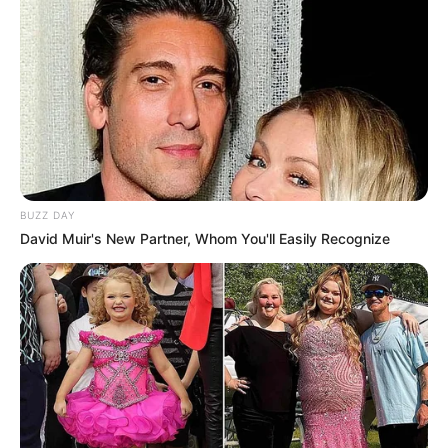
BUZZ DAY
David Muir's New Partner, Whom You'll Easily Recognize
Serem! 9 Chat Ojek Online &
Pelanggan Ini Bikin Auto
Merinding