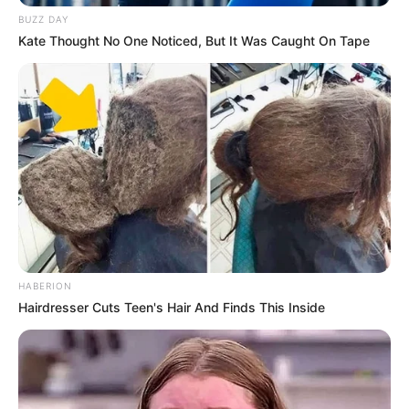
Threads:
@louiseans
BUZZ DAY
Kate Thought No One Noticed, But It Was Caught On Tape
Instagram:
@louiseans
TikTok:
@louise.anastasya
YouTube:
@louiseanastasya9764
Tinggi, Berat & Penampilan Fisik
Tinggi: 171 cm
Berat: – kg
Golongan Darah: –
HABERION
Warna Rambut: Hitam
Hairdresser Cuts Teen's Hair And Finds This Inside
Warna Mata: Hitam
Warna Kulit: Putih
Ukuran Tubuh: –