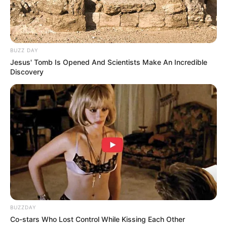
Baca selengkapnya
arrow_forward_ios
BUZZ DAY
Jesus' Tomb Is Opened And Scientists Make An Incredible
Discovery
Begitu pula di FTV, ia diketahui telah membintangi puluhan judul
FTV,
seperti Pacar Yang Kupilih, Jamu Cap Jempol,
dan
Mute
Mengejar Restu Papamu
(2018).
Baca juga:
Biodata, Profil, dan Fakta Alodya Desi
BUZZDAY
Co-stars Who Lost Control While Kissing Each Other