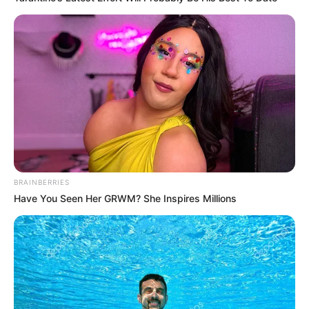
Quotes
Dia seorang pemaaf, hatinya begitu besar. Dia tidak
tahu bagaimana menyerah pada orang lain, karena
dia selalu percaya kebaikan pada orang yang dia
cintai. Sampai dia diinjak berkali-kali, dia tidak punya
pilihan selain melepaskan orang-orang yang
membuat lubang di hatinya
Cuek itu bawaan, nyuekin itu sengaja
BRAINBERRIES
Have You Seen Her GRWM? She Inspires Millions
FAQ
Siapa Louise Anastasya
?
Dia adalah aktor, model kelahiran Jakarta.
Siapa nama asli Louise Anastasya?
Nama aslinya adalah Louise Anastasya.