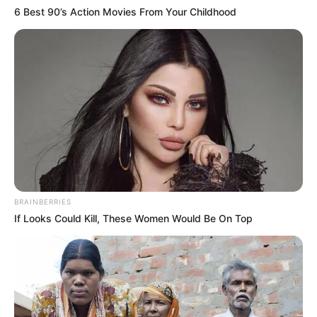
Chanda
6 Best 90’s Action Movies From Your Childhood
Jodoh Jejaka
(2004-2005)
Bilang Kalau Sayang
Abadi Untuk Selamanya
Sexy Sixx
Kesetiaan Bidadari
Cerita Cinta
Pura-Pura Buta
(2004-2005)
BRAINBERRIES
FTV
If Looks Could Kill, These Women Would Be On Top
Mengejar Restu Papamu
(2018), sebagai Dea
Kupinang Kau Dengan Tiang Listrik
(2017), sebagai Novi
Pacar Gue Brondong
(2017)
Beri Aku Satu Kesempatan
(2017)