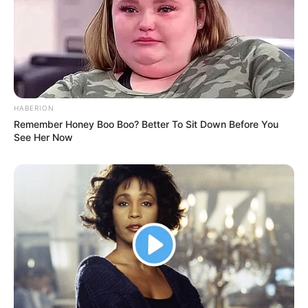
Ukuran Sepatu: –
Ukuran Baju: –
Pendidikan
London School of Public Relations
HABERION
Keluarga
Remember Honey Boo Boo? Better To Sit Down Before You
See Her Now
Ayah: –
Ibu: –
Saudara Laki-laki: –
Saudara Perempuan: –
Anak: Francesco Liam Cimolin
Suami
James Patrick