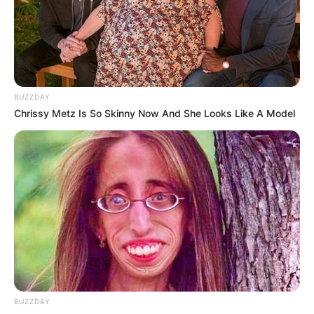
BUZZDAY
Chrissy Metz Is So Skinny Now And She Looks Like A Model
LIHAT ARTIKEL LAINNYA
BUZZDAY