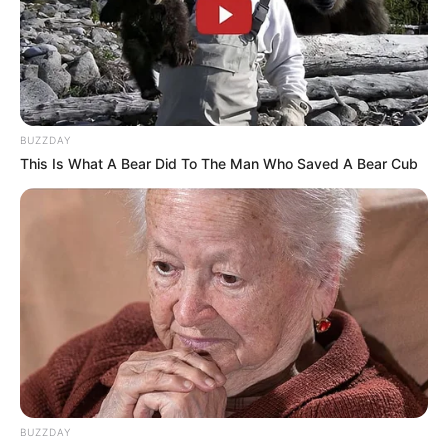
buah hati, namun Louise masih aktif di berbagai acara maupun di
sosial medianya untuk menyapa penggemar setianya.
TAGS
AKTRIS
LOUISE ANASTASYA
MODEL
SELEBRITI INDONESIA
BUZZDAY
This Is What A Bear Did To The Man Who Saved A Bear Cub
BUZZDAY