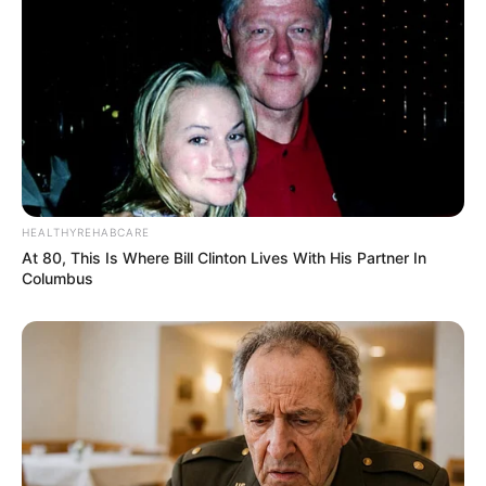
Langka Banget! 10 Pose Lucu
Katak yang Bikin Ketawa
Gemes
HEALTHYREHABCARE
At 80, This Is Where Bill Clinton Lives With His Partner In
Columbus
Ambyar! 10 Kalimat Baper
Pakai Bahasa Jawa Ini Bikin
Galau Abis