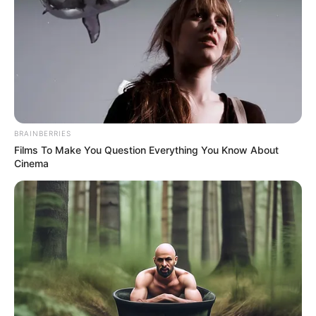
BRAINBERRIES
Films To Make You Question Everything You Know About
Cinema
Kontroversi
–
Fakta Menarik
Baginya pendidikan merupakan nomor 1. Hal itu juga yang
menjadi faktor naik-turunnya eksistensinya di dunia hiburan.
Saat dulu memilih fokus ke sekolah dan kuliahnya, ia akan