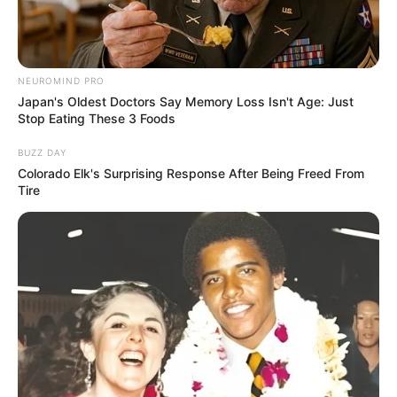
NEUROMIND PRO
Japan's Oldest Doctors Say Memory Loss Isn't Age: Just
Fail! 10 Potret Makanan Gagal
Stop Eating These 3 Foods
Dimasak yang Bikin Kamu
Nggak Selera
BUZZ DAY
Colorado Elk's Surprising Response After Being Freed From
Tire
10 Pose Manekin Anti
Mainstream yang Konyol
Banget