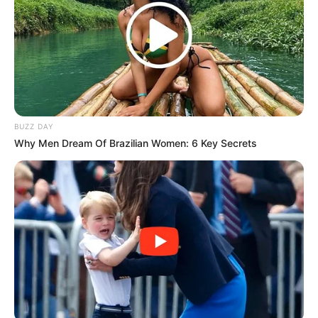
(foto: instagram/louiseans)
Biodata & Profil
Nama Lengkap: Louise Anastasya
Nama Panggung: Louise Anastasya
BUZZ DAY
Nama Panggilan: Louise
Why Men Dream Of Brazilian Women: 6 Key Secrets
Tempat, Tanggal Lahir: Jakarta, 12 Desember 1982
Kewarganegaraan: Indonesia
Agama: Kristen
Profesi: Aktris, Model
Hobi: Travelling, Masak
Facebook: –
Twitter: –