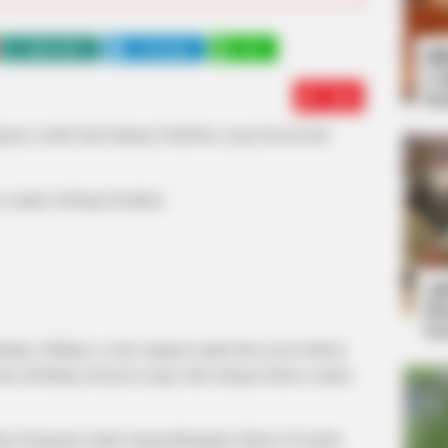
WHATSAPP
TELEGRAM
LINE
Bi
Co
Edit
Se
bgram, model dan bintang OnlyFans yang berasal dari
 cosplay berbagai karakter.
An
Me
Ve
deling. Bahkan, ia tak sungkan untuk ikut acara fashion
dan modeling ternyata ia juga suka dengan dunia cosplay
kun Instagram untuk mengembangkan dirinya di media