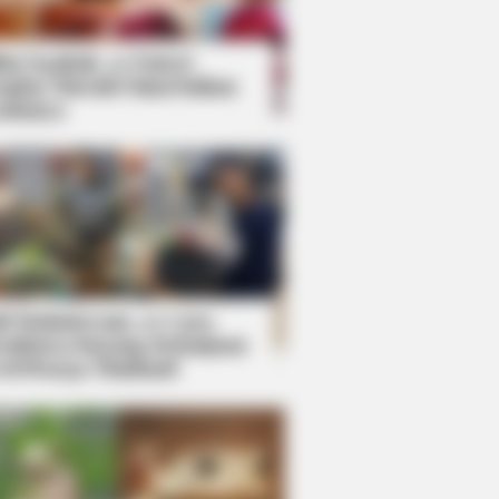
kin Ngakak, 10 Potret
splay Murah Pakai Bahan
adanya
ti Mainstream, 10 Cara
mbawa Barang Belanjaan
rsi Warga Thailand