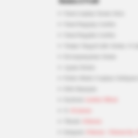
Biodata & Profil
Nama Lengkap: Susann Alicia
BRAINBERRIES
Nama Panggung: LienSue
Culkin Cracks Up The Web With Hi
Own Version Of ‘Home Alone’
Nama Panggilan: LienSue
Tempat, Tanggal Lahir: Jerman, 14 A
Kewarganegaraan: Jerman
Agama: Kristen
Profesi: Model, Cosplayer, Selebgram
Hobi: Bepergian
Facebook:
LienSue Official
X:
@Liiensue
Threads:
@liiensue
Instagram:
@liiensue
@liensue.hey