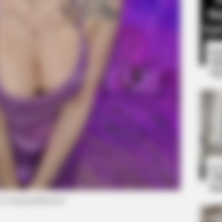
8 
Mi
Ng
BRAINBERRIES
10 Epic Failures That W
Out
BRAINBERRIES
10
Take A Look At Demi Moore's Most
Ti
Iconic And Provocative Roles
Ka
to: instagram/liiensue)