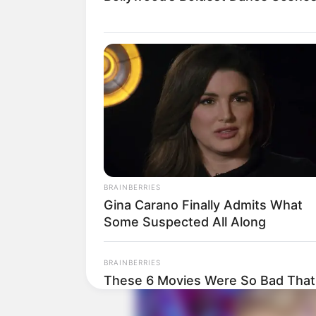
Baca juga:
Biodata, Profil, dan Fak
BRAINBERRIES
Gina Carano Finally Admits What
Some Suspected All Along
BRAINBERRIES
These 6 Movies Were So Bad That
Classics