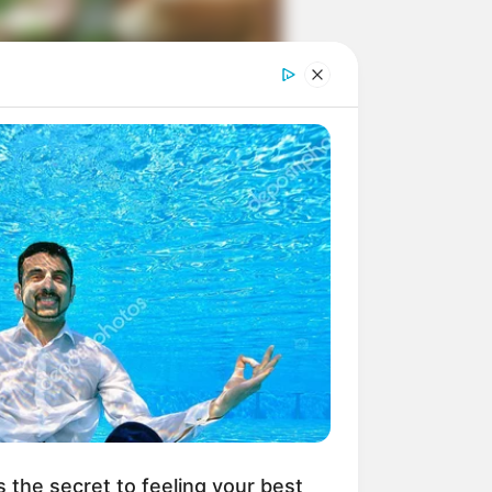
ngka Banget! 10 Pose Lucu
tak yang Bikin Ketawa
mes
byar! 10 Kalimat Baper
kai Bahasa Jawa Ini Bikin
lau Abis
s the secret to feeling your best