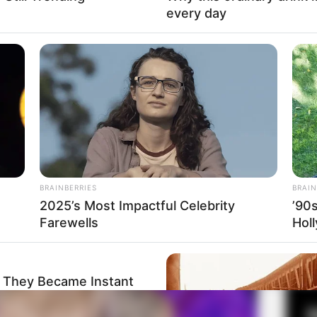
every day
ta Ruby May
Mute
Fa
Di
Ng
BRAINBERRIES
BRAIN
2025’s Most Impactful Celebrity
’90
Farewells
Hol
10
Ma
Ba
 They Became Instant