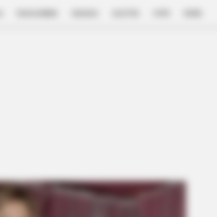
E
FILM & SERIES
NGAKAK
QUOTES
HYPE
MORE