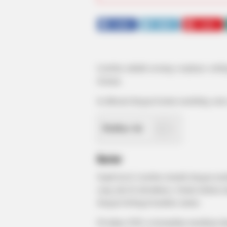
SHARE
TWEET
SHARE
LienSue adalah seorang cosplayer, sele
Jerman.
Ia dikenal dengan konten modeling serta
Daftar isi
Karier
Sejak kecil, LienSue tertarik dengan mo
yang ada di sekolahnya. Selain fashion 
dengan berbagai karakter anime.
Di tahun 2020, ia kemudian membuat a