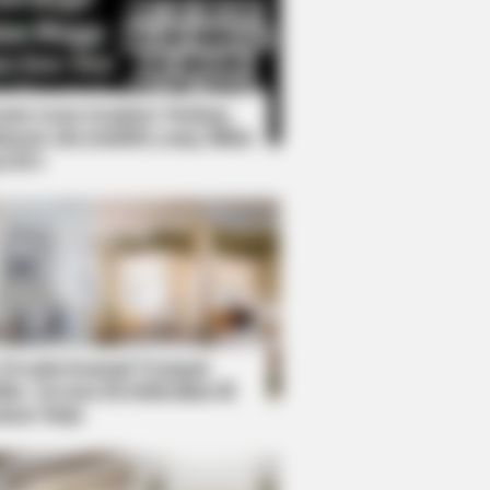
Kata Lucu Seputar Malam
nggu ala Jomblo yang Bikin
enes
ere Completely Preventable — Find
 Desain Kanopi Tempat
dur, Serasa Beristirahat di
mar Raja