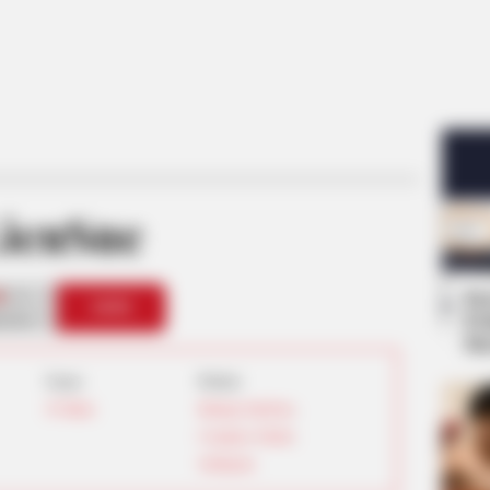
ienSue
1
Se
VOTE
Pe
s love
Me
Umur:
Profesi:
29 Tahun
Bintang OnlyFans
,
Cosplayer
,
Model
,
Selebgram