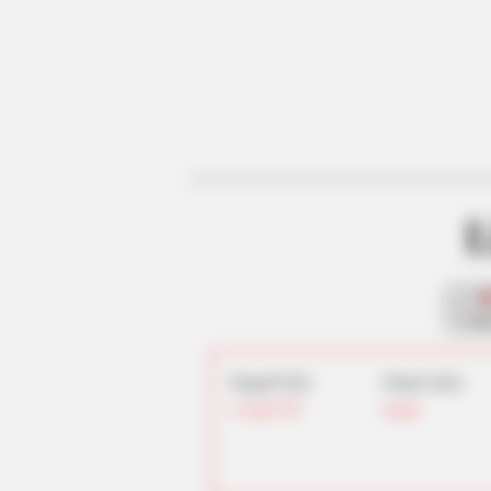
L
fan
Tanggal Lahir:
Tempat Lahir:
14 April
1997
Jerman