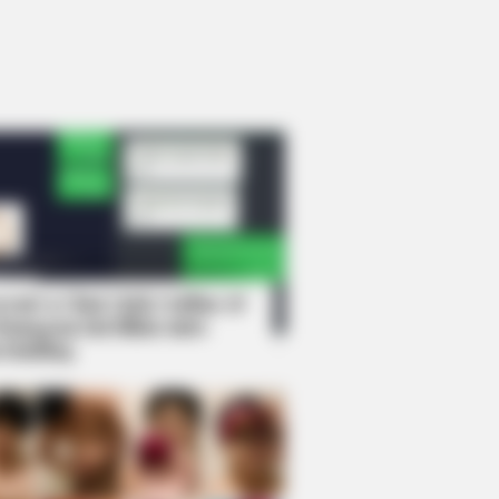
rem! 9 Chat Ojek Online &
langgan Ini Bikin Auto
rinding