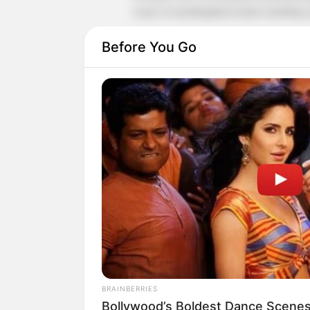
sosial. Ia membagikan konten modeling d
Tak hanya itu, ia juga memiliki akun 
Before You Go
berbayar dan ekskllusif.
BRAINBERRIES
Bollywood’s Boldest Dance Scenes 