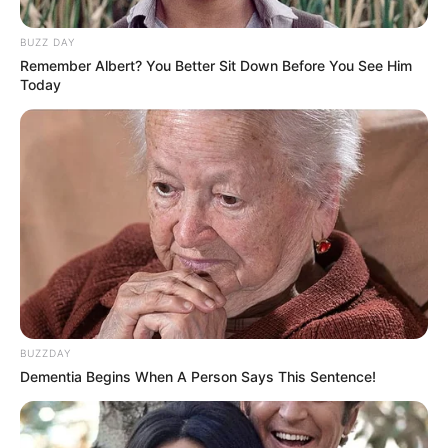
BUZZ DAY
Remember Albert? You Better Sit Down Before You See Him
Today
Ia juga pernah menjadi pembaca acara seperti The X Factor, The
Voice, dan American Idol.
Kini setelah bertunangan dengan pacarnya, mereka membuat
kanal Youtube sendiri yang bernama Forever Us.
Baca juga:
Biodata, Profil, dan Fakta FGTeeV Duddy
BUZZDAY
Dementia Begins When A Person Says This Sentence!