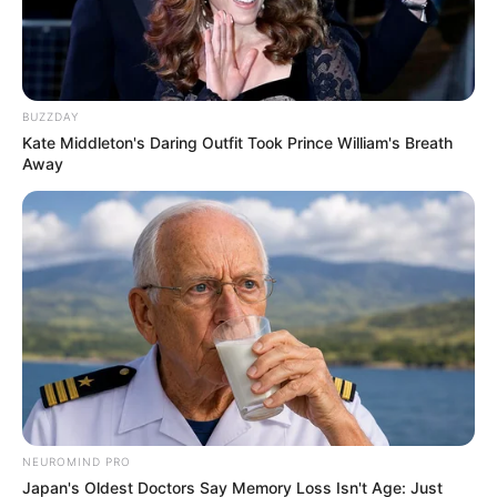
BUZZDAY
Kate Middleton's Daring Outfit Took Prince William's Breath
Bikin Ngakak, 10 Potret
Away
Cosplay Murah Pakai Bahan
Seadanya
Anti Mainstream, 10 Cara
Membawa Barang Belanjaan
Versi Warga Thailand
NEUROMIND PRO
Japan's Oldest Doctors Say Memory Loss Isn't Age: Just