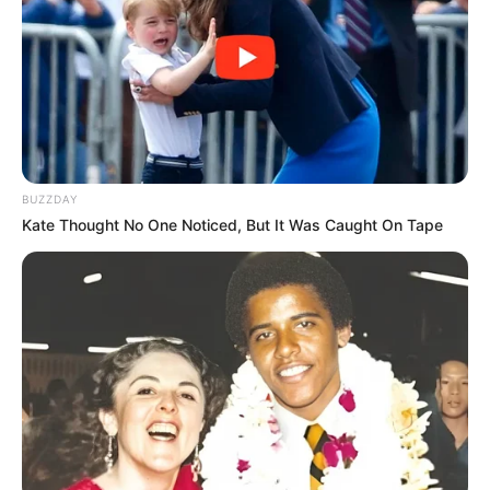
0
VOTE
fans love
Tanggal Lahir:
Tempat Lahir:
22 Agustus
1986
California
,
Amerika Serikat
Umur:
Profesi:
39 Tahun
Model
,
Penyanyi
BUZZDAY
Kate Thought No One Noticed, But It Was Caught On Tape
Edit
Dari kecil, Liane V sudah tertarik dengan dunia hiburan. Ia gemar
mengikuti kompetisi senam, pemandu sorak hingga bola basket.
Selain itu, ia juga mengikut kelas balet, menyanyi dan akring.
Iapun Youtube dan Instagram untuk mempromosikan diri sejak