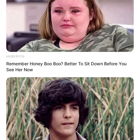
tersebut masih ada. Tak hanya itu, ia juga tertarik di dunia tarik
Mute
suara dengan debut single pada tahun 2018.
Saat itu, ia debut single yang berjudul No More (2018),
dilanjutkan dengan Lets Go, Out of This World, dan I Wanna Be
in Love.
HABERION
Remember Honey Boo Boo? Better To Sit Down Before You
See Her Now