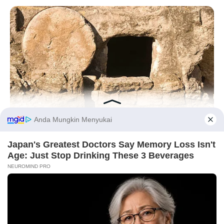
BUZZ DAY
Jesus' Tomb Is Opened And Scientists Make An Incredible
Before You Go
Discovery
PRIVACY POLICY
DISCLAIMER
HUBUNGI KAMI
IKLAN