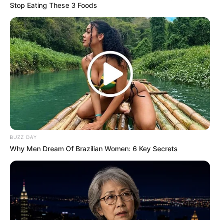
Stop Eating These 3 Foods
Langka Banget! 10 Pose Lucu
Katak yang Bikin Ketawa
Gemes
BUZZ DAY
Why Men Dream Of Brazilian Women: 6 Key Secrets
Ambyar! 10 Kalimat Baper
Pakai Bahasa Jawa Ini Bikin
Galau Abis