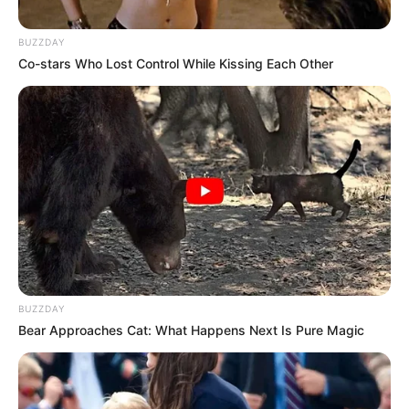
BUZZDAY
Co-stars Who Lost Control While Kissing Each Other
BUZZDAY
Bear Approaches Cat: What Happens Next Is Pure Magic
Liane V