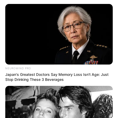
HOME
INSPIRASI
STYLE
FILM &
NGAKAK
QUOTES
HYPE
MORE
SERIES
NEUROMIND PRO
Japan's Greatest Doctors Say Memory Loss Isn't Age: Just
Stop Drinking These 3 Beverages