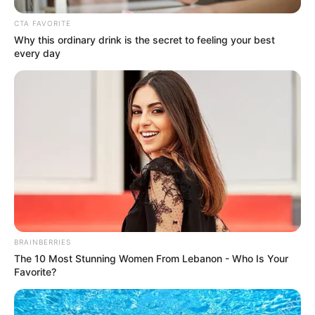
acara ternama dan menjadi bintang di berbagai platform media
CTA FAVORITE
sosial.
Why this ordinary drink is the secret to feeling your best
every day
TAGS
LIANE V
MODEL
PENYANYI
SELEBRITI MANCANEGARA
BRAINBERRIES
The 10 Most Stunning Women From Lebanon - Who Is Your
Favorite?