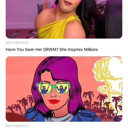
Salshabilla Adriani
Angela Gilsha
BRAINBERRIES
Have You Seen Her GRWM? She Inspires Millions
TULIS KOMENTAR
Alamat email Anda tidak akan dipublikasikan.
Ruas yang wajib ditandai
*
BRAINBERRIES