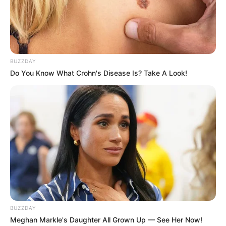
Kamar Raja
BUZZDAY
Do You Know What Crohn's Disease Is? Take A Look!
Tampil Lebih Modern, 7 Potret
Hasil Renovasi Rumah Berusia
90 Tahun
BUZZDAY
Meghan Markle's Daughter All Grown Up — See Her Now!