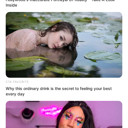
LIHAT ARTIKEL LAINNYA
Inside
Laras Kinanda
Nyimas Ratu Rafa
CTA FAVORITE
Why this ordinary drink is the secret to feeling your best
every day
Megan Domani
Beby Tsabina