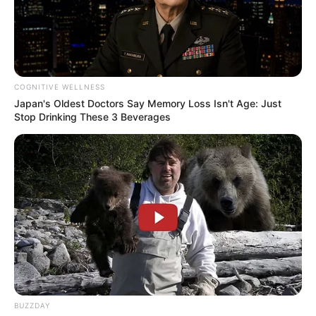
COGNITIVE WELLNESS
Japan's Oldest Doctors Say Memory Loss Isn't Age: Just
Stop Drinking These 3 Beverages
Fail! 10 Potret Makanan Gagal
Dimasak yang Bikin Kamu
Nggak Selera
10 Pose Manekin Anti
Mainstream yang Konyol
BUZZDAY