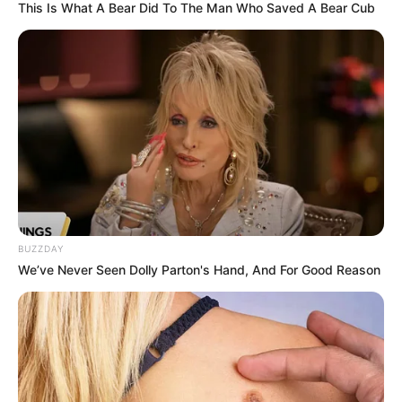
Banget
This Is What A Bear Did To The Man Who Saved A Bear Cub
8 Kata Lucu Seputar Malam
Minggu ala Jomblo yang Bikin
Ngenes
BUZZDAY
We’ve Never Seen Dolly Parton's Hand, And For Good Reason
10 Desain Kanopi Tempat
Tidur, Serasa Beristirahat di