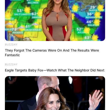
BUZZDAY
They Forgot The Cameras Were On And The Results Were
Fantastic
BUZZDAY
Eagle Targets Baby Fox—Watch What The Neighbor Did Next
Serem! 9 Chat Ojek Online &
Pelanggan Ini Bikin Auto
Merinding