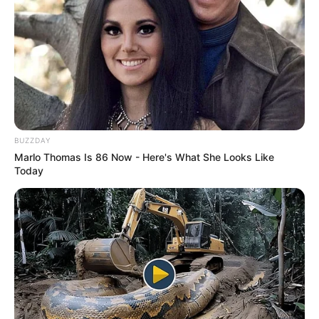
BUZZDAY
Marlo Thomas Is 86 Now - Here's What She Looks Like
Today
(foto: instagram/lianev)
Daftar isi