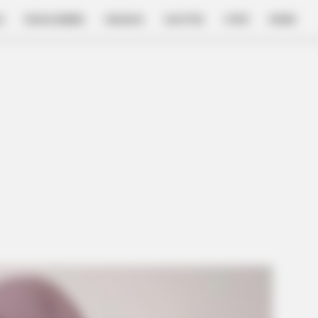
E
FILM & SERIES
NGAKAK
QUOTES
HYPE
MORE