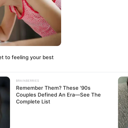
WHATSAPP
TELEGRAM
LINE
Bi
Co
Edit
Se
C, penyiar radio, TikToker dan VO Talent yang berasal
an Spotify dan video tersebut menjadi viral pada tahun
et to feeling your best
An
BRAINBERRIES
Me
Remember Them? These '90s
Ve
Couples Defined An Era—See The
Complete List
jelaskan bahwa dirinya bukanlah orang di balik iklan
engisi suara berbagai iklan.
agai penyiar radio Dreamers yang stasiunnya terletak di