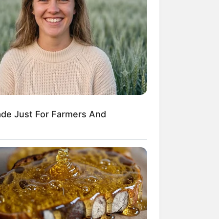
Kata Lucu Seputar Malam
nggu ala Jomblo yang Bikin
enes
ade Just For Farmers And
 Desain Kanopi Tempat
dur, Serasa Beristirahat di
mar Raja