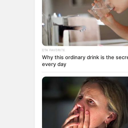
SHARE
TWEET
SHARE
Leyla Aderina adalah seroang dubber, M
dari
CTA FAVORITE
Ia terkenal lewat videonya menirukan ikl
Why this ordinary drink is the secr
2020.
every day
Daftar isi
Karier
Meski suaranya sangat mirip, ia pun men
Spotify. Hanya saja, ia memang sering m
Wanita asal Jakarta ini juga tercatat seb