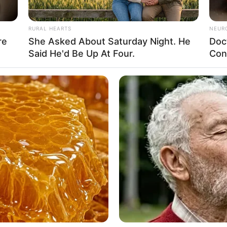
RURAL HEARTS
NEUR
re
She Asked About Saturday Night. He
Doc
: instagram/leyladerina)
Said He'd Be Up At Four.
Con
Ta
Ha
90
 Radio, MC