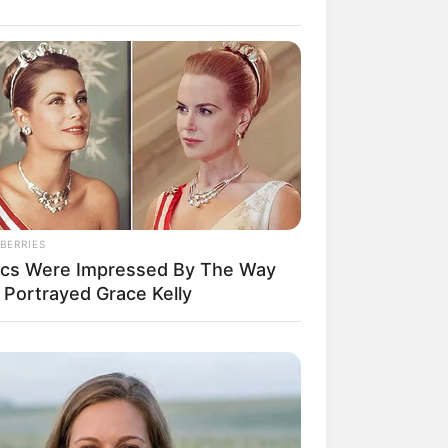
il! 10 Potret Makanan Gagal
masak yang Bikin Kamu
gak Selera
BERRIES
tics Were Impressed By The Way
 Portrayed Grace Kelly
 Pose Manekin Anti
instream yang Konyol
nget