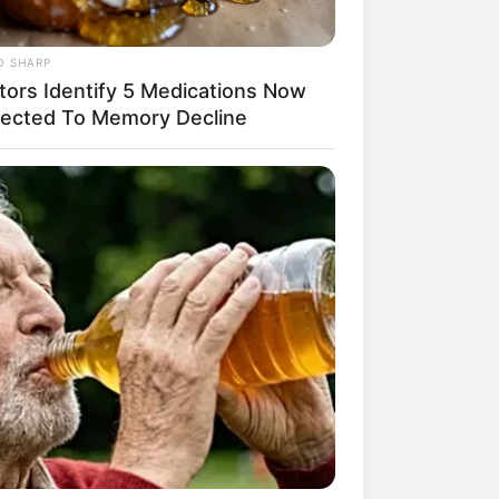
O SHARP
tors Identify 5 Medications Now
ected To Memory Decline
mpil Lebih Modern, 7 Potret
sil Renovasi Rumah Berusia
 Tahun