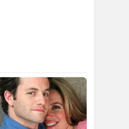
kin Ngakak, 10 Potret
splay Murah Pakai Bahan
adanya
ti Mainstream, 10 Cara
mbawa Barang Belanjaan
rsi Warga Thailand