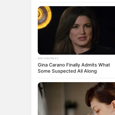
Ley
BRAINBERRIES
Gina Carano Finally Admits What
Some Suspected All Along
fan
Tanggal Lahir:
Tempat Lahir:
1997
Jakarta
,
Indonesia