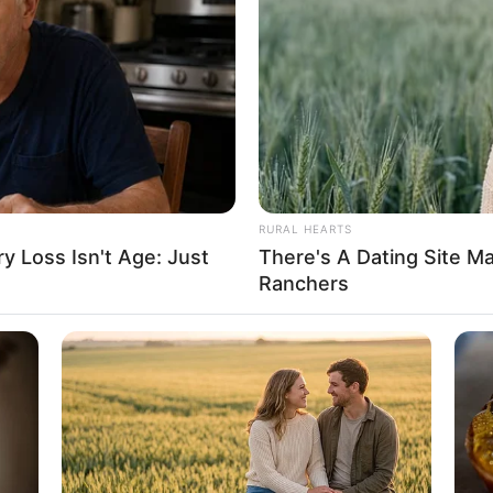
8 
Mi
Ng
RURAL HEARTS
 Loss Isn't Age: Just
There's A Dating Site M
Ranchers
10
Ti
Ka