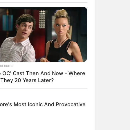
BERRIES
e OC' Cast Then And Now - Where
rem! 9 Chat Ojek Online &
 They 20 Years Later?
langgan Ini Bikin Auto
rinding
re's Most Iconic And Provocative