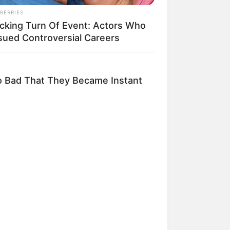
BERRIES
cking Turn Of Event: Actors Who
ngka Banget! 10 Pose Lucu
sued Controversial Careers
tak yang Bikin Ketawa
mes
 Bad That They Became Instant
byar! 10 Kalimat Baper
kai Bahasa Jawa Ini Bikin
lau Abis