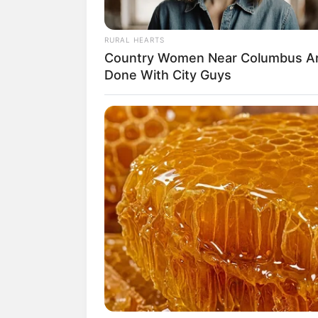
RURAL HEARTS
Country Women Near Columbus A
(foto
Done With City Guys
Biodata & Profil
Nama Lengkap: Leyla Aderina Putri
NamaPanggung: Leyla Aderina
Nama Panggilan: Leyla, Lele
Tempat Tanggal Lahir: Jakarta, 1997
Kewarganegaraan: Indonesia
Agama: Islam
Profesi: VO Talent, Dubber, Penyiar
Hobi: Menggambar