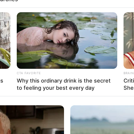
Fa
Di
Ng
ta Deny Darmawan
Mute
CTA FAVORITE
BRAIN
as
Why this ordinary drink is the secret
Cri
to feeling your best every day
She
10
Ma
Ba