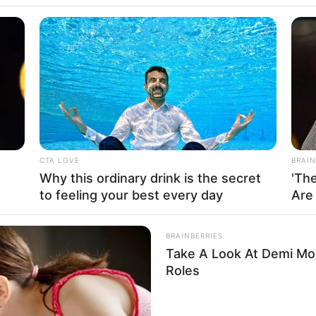
la Aderina
CTA LOVE
BRAIN
Why this ordinary drink is the secret
'Th
58
Se
to feeling your best every day
Are
VOTE
Pe
s love
Me
BRAINBERRIES
Umur:
Profesi:
Take A Look At Demi Moo
29 Tahun
Dubber
,
MC
,
Penyiar
Roles
Radio
,
TikToker
,
VO
Talent