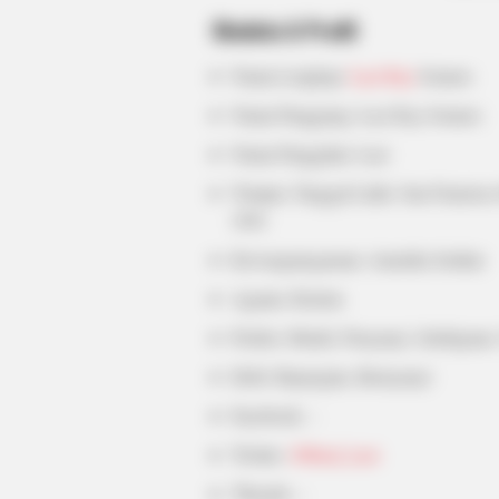
Biodata & Profil
Nama Lengkap:
Laci Kay
Somers
INSTANTHUB
Nama Panggung: Laci Kay Somers
Melania Trump Moments We Can't
Believe Were Caught On Camera
Nama Panggilan: Laci
Tempat, Tanggal Lahir: San Fransisco
1991
Kewarganegaraan: Amerika Serikat
Agama: Kristen
Profesi: Model, Penyanyi, Selebgram
Hobi: Bepergian, Bernyanyi
Facebook: –
Twitter:
@Real_Laci
Threads: –