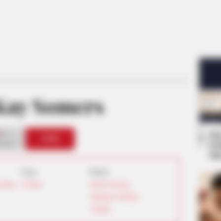
 Kay Somers
1
Se
VOTE
Pe
s love
Me
Umur:
Profesi:
Serikat
34 Tahun
Model
,
Penyanyi
,
Selebgram
,
TikToker
,
Youtuber