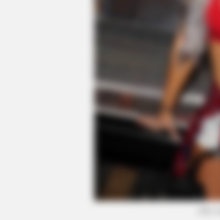
RURAL HEARTS
She Asked About Saturday Night. 
Four.
(foto: