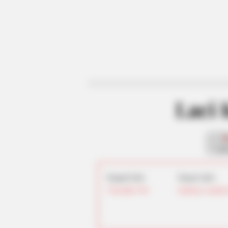
Laci
fan
Tanggal Lahir:
Tempat Lahir:
7 Desember
1991
California
,
Amerika 