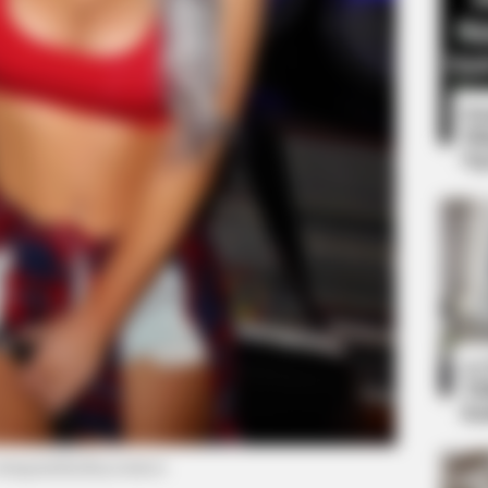
8 
Mi
Ng
BUZZ DAY
He Said He'd Be Up At
Malia Obama's Transform
10
Ti
Ka
 instagram/lacikaysomers)