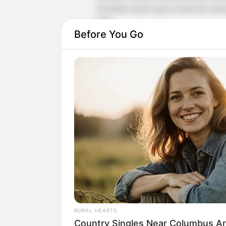
kemudian masuk agensi model dan mulai
kulit.
Before You Go
Sukses sebagai seorang model, ia menjaj
ia sudah banyak merilis banyak single se
RURAL HEARTS
Country Singles Near Columbus Ar