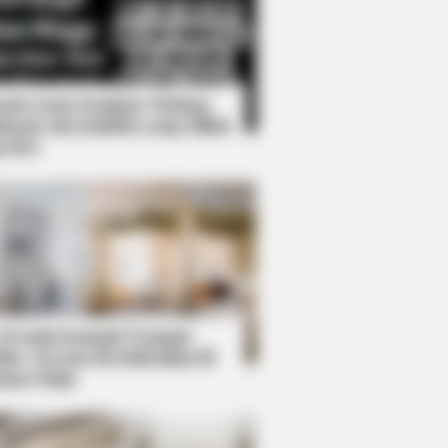
Kata Lucu Seputar Malam
nggu ala Jomblo yang Bikin
enes
ation Is A Sight To See
 Desain Kanopi Tempat
dur, Serasa Beristirahat di
mar Raja