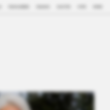
E
FILM & SERIES
NGAKAK
QUOTES
HYPE
MORE