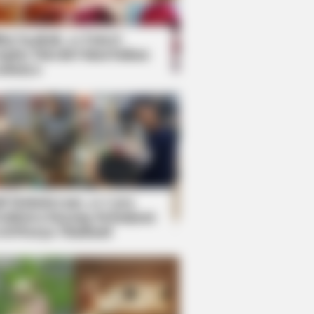
kin Ngakak, 10 Potret
splay Murah Pakai Bahan
adanya
ti Mainstream, 10 Cara
mbawa Barang Belanjaan
rsi Warga Thailand