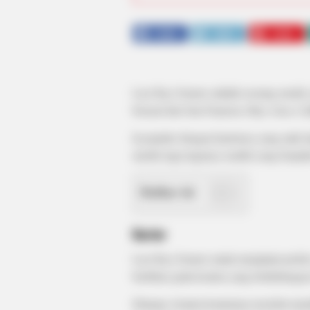
SHARE
TWEET
SHARE
Laci Kay Somers adalah seorang model,
berasal dari San Fransisco Bay Area, Cal
Ia populer dengan kariernya yang naik da
merilis lagu-lagunya sendiri yang berju
Daftar isi
Karier
Laci Kay Somers mulai menjalani profesi
berfokus pada konten yang berhubungan
Dimana, konten-kontennya tersebut memb