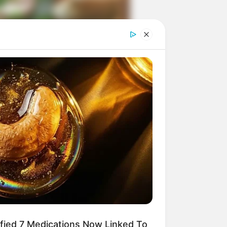
ngka Banget! 10 Pose Lucu
tak yang Bikin Ketawa
mes
byar! 10 Kalimat Baper
kai Bahasa Jawa Ini Bikin
lau Abis
ified 7 Medications Now Linked To