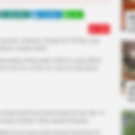
WHATSAPP
TELEGRAM
LINE
Bi
Co
Edit
Se
 penyanyi, selebgram, YouTuber dan TikToker yang
ifornia, Amerika Serikat.
un sebagai seorang model. Selain itu, ia juga dikenal
dul
On My Own, On My Own, Bedroom
dan lainnya.
An
Me
Ve
 sebagai model lewat konten berupa foto dan video. Ia
 dengan modeling, fashion ataupun kebugaran.
uat banyak orang tertarik termasuk brand-brand. Ia