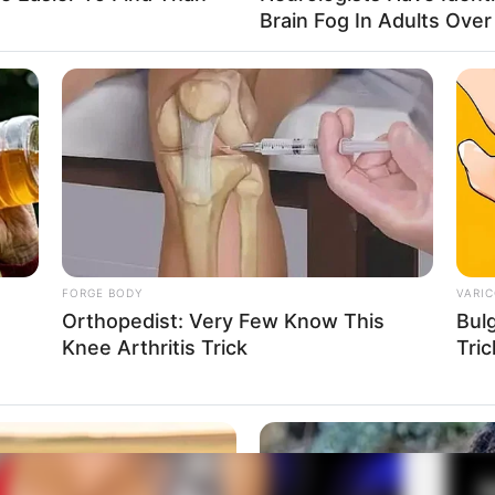
Brain Fog In Adults Over
a Madison Jane
Fa
Mute
Di
Ng
FORGE BODY
VARIC
Orthopedist: Very Few Know This
Bul
Knee Arthritis Trick
Tric
10
Ma
Ba