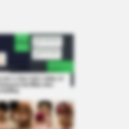
rem! 9 Chat Ojek Online &
langgan Ini Bikin Auto
rinding