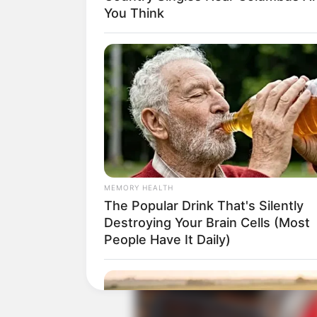
You Think
Baca juga:
Biodata, Profil, dan Fakt
MEMORY HEALTH
The Popular Drink That's Silently
Destroying Your Brain Cells (Most
People Have It Daily)