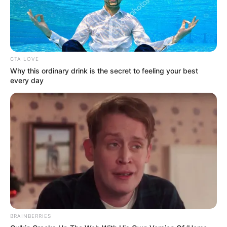
Adik Tania
Agnes Naomi
Zeezee Shahab
Luana Dutra sebagai Nurul
CTA LOVE
Why this ordinary drink is the secret to feeling your best
Penampilan Spesial
every day
–
OST (Original Soundtrack)
–
Trailer
BRAINBERRIES