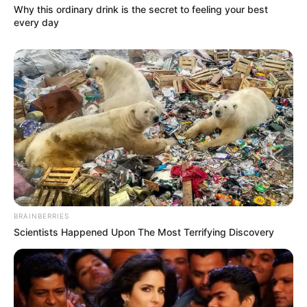
Why this ordinary drink is the secret to feeling your best
every day
Serem! 9 Chat Ojek Online &
Pelanggan Ini Bikin Auto
Merinding
BRAINBERRIES
Scientists Happened Upon The Most Terrifying Discovery
Bikin Ngakak, 10 Potret
Cosplay Murah Pakai Bahan
Seadanya