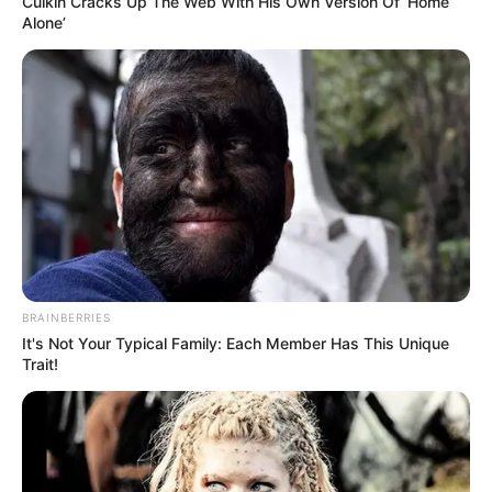
Culkin Cracks Up The Web With His Own Version Of ‘Home
Alone’
TAGS
FILM INDONESIA
KETINDIHAN
BRAINBERRIES
It's Not Your Typical Family: Each Member Has This Unique
Trait!