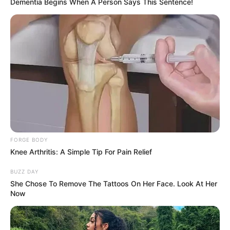
Dementia Begins When A Person Says This Sentence!
Detail
Judul: Ketindihan
Judul Lain: –
Genre: Horor
Negara: Indonesia
Sutradara: Dyan Sunu Prastowo
Produser: Chetan A. Samtani
Penulis Naskah: –
FORGE BODY
Knee Arthritis: A Simple Tip For Pain Relief
Rumah Produksi: Imagine, MVP Pictures, Anami Films, Ten
Cuts, Tobali Films, &Z Films
BUZZ DAY
She Chose To Remove The Tattoos On Her Face. Look At Her
Channel TV: –
Now
Jumlah Episode: –
Jadwal Tayang: 9 Januari 2025