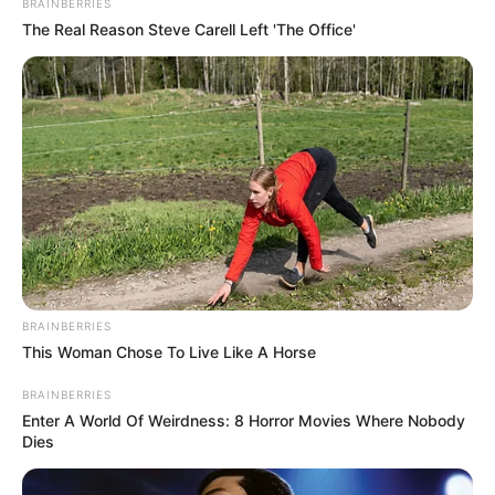
BRAINBERRIES
The Real Reason Steve Carell Left 'The Office'
Ambyar! 10 Kalimat Baper
Pakai Bahasa Jawa Ini Bikin
Galau Abis
BRAINBERRIES
This Woman Chose To Live Like A Horse
BRAINBERRIES
Enter A World Of Weirdness: 8 Horror Movies Where Nobody
Fail! 10 Potret Makanan Gagal
Dies
Dimasak yang Bikin Kamu
Nggak Selera