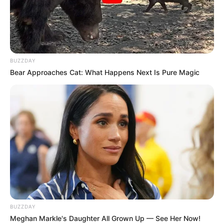
BUZZDAY
Bear Approaches Cat: What Happens Next Is Pure Magic
BUZZDAY
Meghan Markle's Daughter All Grown Up — See Her Now!