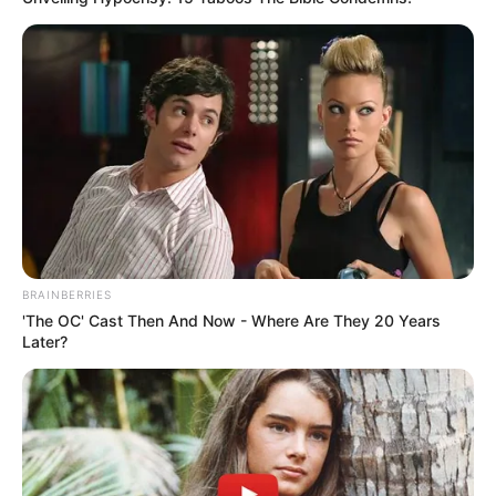
Sukma
BRAINBERRIES
'The OC' Cast Then And Now - Where Are They 20 Years
Dia Bukan Ibu
Darah Nyai
Later?