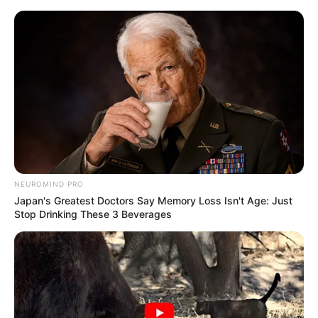
HOME
INSPIRASI
STYLE
FILM &
NGAKAK
QUOTES
HYPE
MORE
SERIES
NEUROMIND PRO
Japan's Greatest Doctors Say Memory Loss Isn't Age: Just
Stop Drinking These 3 Beverages