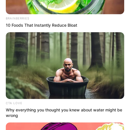
Ngenes
BRAINBERRIES
10 Foods That Instantly Reduce Bloat
10 Desain Kanopi Tempat
Tidur, Serasa Beristirahat di
Kamar Raja
CTA LOVE
Why everything you thought you knew about water might be
wrong
Tampil Lebih Modern, 7 Potret