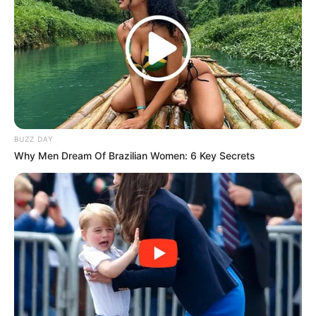
Masa Tayang: –
BUZZ DAY
Why Men Dream Of Brazilian Women: 6 Key Secrets