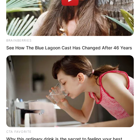
Andai Ibu Tidak Menikah
Dengan Ayah
ULASAN
BRAINBERRIES
See How The Blue Lagoon Cast Has Changed After 46 Years
Alamat email Anda tidak akan dipublikasikan.
Ruas yang wajib ditandai
*
Rating
CTA FAVORITE
Cerita
Why this ordinary drink is the secret to feeling your best