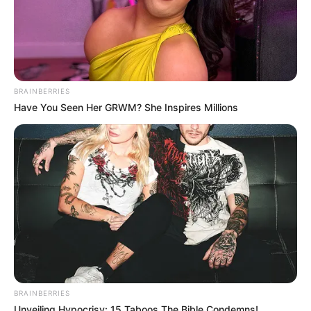
BRAINBERRIES
Have You Seen Her GRWM? She Inspires Millions
LIHAT ARTIKEL LAINNYA
Kang Solah from Kang
Tukar Takdir
Mak x Nenek Gayung
BRAINBERRIES
Unveiling Hypocrisy: 15 Taboos The Bible Condemns!