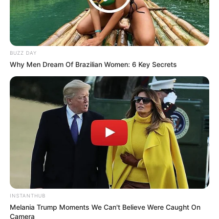
Choco Bank
(Naver TV Cast | 2016), sebagai Kim Eun Haeng
Exo Next Door
(Naver TV Cast | 2015), sebagai Diri Sendiri
To The Beautiful You
(SBS | 2012), sebagai Cameo
BUZZ DAY
Single
Why Men Dream Of Brazilian Women: 6 Key Secrets
iScreaM Vol.14 : Peaches Remixes (2022)
Features
Pretty Boy –
Taemin
(2014)
Album
Peaches
(2021)
Kai
(2020)
INSTANTHUB
Konser
Melania Trump Moments We Can't Believe Were Caught On
Camera