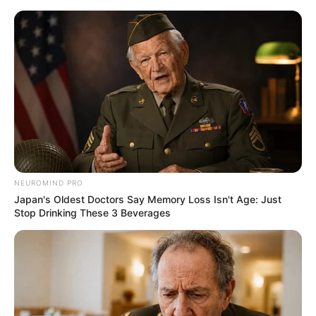
HOME
INSPIRASI
STYLE
FILM &
NGAKAK
QUOTES
HYPE
MORE
SERIES
NEUROMIND PRO
Japan's Oldest Doctors Say Memory Loss Isn't Age: Just
Stop Drinking These 3 Beverages