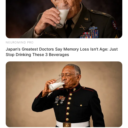
Ambyar! 10 Kalimat Baper
Pakai Bahasa Jawa Ini Bikin
Galau Abis
NEUROMIND PRO
Japan's Greatest Doctors Say Memory Loss Isn't Age: Just
Stop Drinking These 3 Beverages
Fail! 10 Potret Makanan Gagal
Dimasak yang Bikin Kamu
Nggak Selera