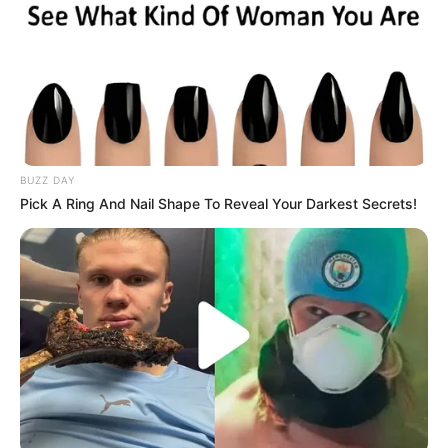
album berjudul
Mama
(2012).
Beberapa tahun setelahnya, ia mencoba dunia lain yaitu akting. Ia
berperan dalam
Choco Bank
(2016),
First Seven Kisses
(2016),
Andante
(2017–2018),
Spring Has Come
(2018) dan
Miracle That
We Met
(2018).
BUZZ DAY
Pick A Ring And Nail Shape To Reveal Your Darkest Secrets!