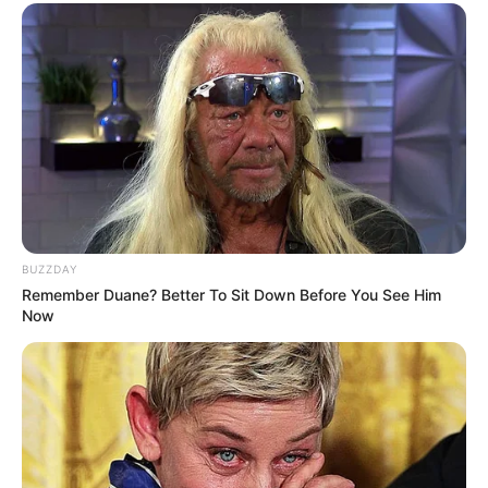
Tidak pandai mengungkapkan perasaannya tetapi ia mencoba
yang terbaik untuk memperlakukan orang lain dengan baik.
Ia akan menggandakan jumlah cinta yang diberikan orang
kepadanya.
Ia bukanlah seseorang yang akan mengambil inisiatif untuk
mendekati seorang gadis. Ia akan mencoba untuk perlahan-
lahan mengenalnya.
Ia menjalin hubungan dengan Krystal dari f(x) pada 2016-2017.
BUZZDAY
Berkencan dengan
Jennie
dari
BLACKPINK
pada tahun 2019.
Remember Duane? Better To Sit Down Before You See Him
Now
Telah menerima bahwa orang membandingkannya dengan
beruang. Ia sering memakai pakaian dengan beruang, menyebut
dirinya beruang, dan bahkan memiliki klub penggemar bernama
erigoms (gom berarti beruang).
Ada di sampul Big Issue Desember 2017. Penjualan
mengalahkan rekor sejak penciptaannya.