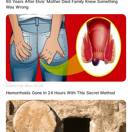
60 Years After Elvis' Mother Died Family Knew Something
Was Wrong
DIGESTIVE HEALTH US
Hemorrhoids Gone In 24 Hours With This Secret Method