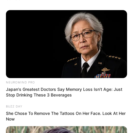
KAMP LA 2022 (2022)
2022 Powerful K-Pop Concert (2022)
2022 Mokkoji Korea (2022)
HallyuPopFest Sydney 2022 (2022)
Waterbomb Festival Seoul (2022)
HallyuPopFest London 2022 (2022)
Kpop.Flex 2022 (2022)
SMTOWN Live 2022 : SMCU Express@Tokyo (2022)
NEUROMIND PRO
SMTOWN Live 2022 : SMCU Express@Kwangya (2022)
Japan's Greatest Doctors Say Memory Loss Isn't Age: Just
Stop Drinking These 3 Beverages
SMTOWN Live “Culture Humanity” (2021)
Beyond LIVE #Cinema – Kai : KLoor (2021)
BUZZ DAY
She Chose To Remove The Tattoos On Her Face. Look At Her
Now
Endorse