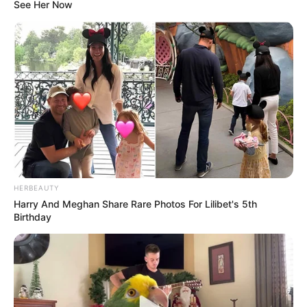
See Her Now
Salshabilla Adriani
Haico Van der Veken
Yasmin Napper
Aura Kasih
TULIS KOMENTAR
HERBEAUTY
Harry And Meghan Share Rare Photos For Lilibet's 5th
Birthday
Alamat email Anda tidak akan dipublikasikan.
Ruas yang wajib ditandai
*