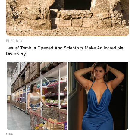
Serem! 9 Chat Ojek Online &
Pelanggan Ini Bikin Auto
Merinding
BUZZ DAY
Jesus' Tomb Is Opened And Scientists Make An Incredible
Discovery
Bikin Ngakak, 10 Potret
Cosplay Murah Pakai Bahan
Seadanya
MFH