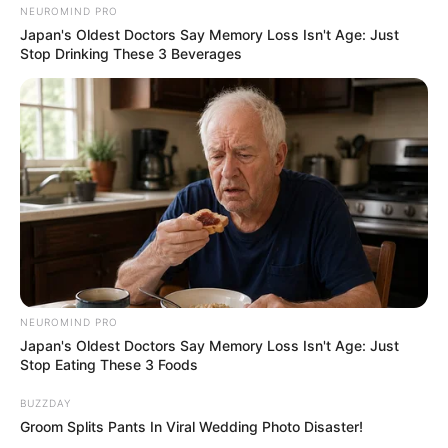
NEUROMIND PRO
Japan's Oldest Doctors Say Memory Loss Isn't Age: Just
10 Pose Manekin Anti
Stop Drinking These 3 Beverages
Mainstream yang Konyol
Banget
8 Kata Lucu Seputar Malam
Minggu ala Jomblo yang Bikin
NEUROMIND PRO
Ngenes
Japan's Oldest Doctors Say Memory Loss Isn't Age: Just
Stop Eating These 3 Foods
BUZZDAY
Groom Splits Pants In Viral Wedding Photo Disaster!