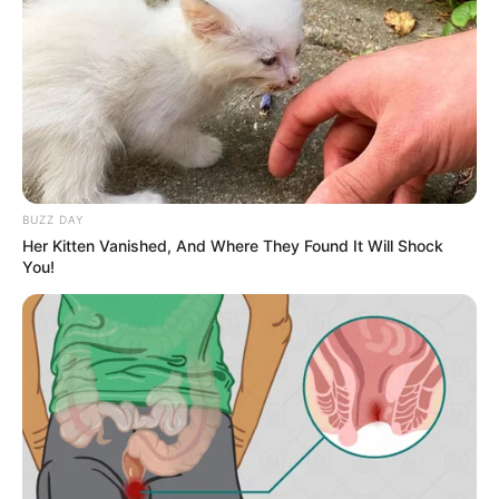
BUZZ DAY
Her Kitten Vanished, And Where They Found It Will Shock
You!
(foto: instagram/zkdlin)
Daftar isi
Biodata & Profil