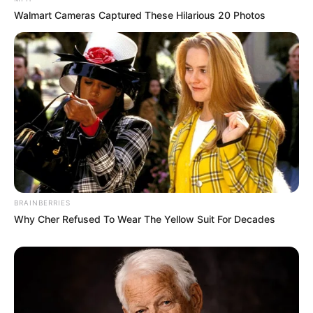
Anti Mainstream, 10 Cara
Walmart Cameras Captured These Hilarious 20 Photos
Membawa Barang Belanjaan
Versi Warga Thailand
Langka Banget! 10 Pose Lucu
Katak yang Bikin Ketawa
BRAINBERRIES
Gemes
Why Cher Refused To Wear The Yellow Suit For Decades