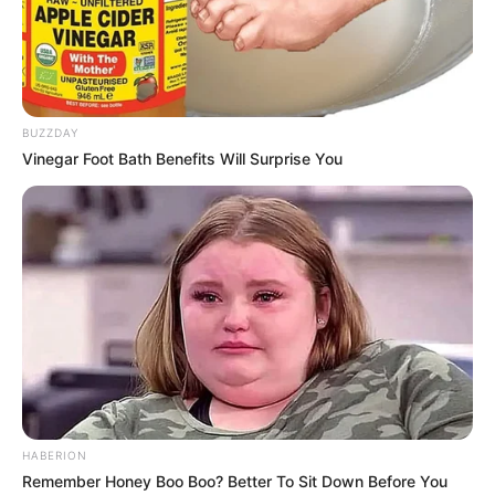
LIHAT ARTIKEL LAINNYA
BUZZDAY
Vinegar Foot Bath Benefits Will Surprise You
Nyimas Ratu Rafa
Beby Tsabina
HABERION
Remember Honey Boo Boo? Better To Sit Down Before You