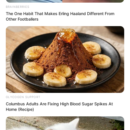
BRAINBERRIES
The One Habit That Makes Erling Haaland Different From
Other Footballers
Tak hanya besama grup, ia juga merilis mini album sendiri yang
berjudul
Kai
(2020) dan
Peaches
(2021).
GLYCOGEN SUPPORT
Columbus Adults Are Fixing High Blood Sugar Spikes At
Home (Recipe)