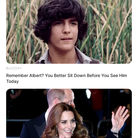
Bobbi Brown
(2020)
GUCCI Eyewear
(2018)
Levi’s
(2018)
Main dancer adalah posisi yang paling tepat bagi Kai EXO dalam
karirnya. Ia sudah tertarik dengan seni menari dan ia terus
mengembangkan minat serta bakatnya tersebut hingga sekarang.
TAGS
AKTOR
EXO
KAI
PENYANYI
BUZZDAY
Remember Albert? You Better Sit Down Before You See Him
Today