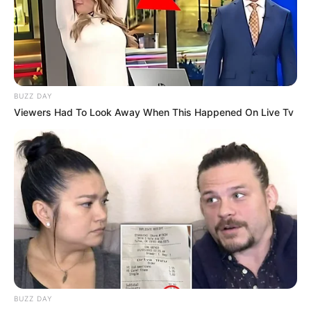
Langka Banget! 10 Pose Lucu
Katak yang Bikin Ketawa
Gemes
BUZZ DAY
Viewers Had To Look Away When This Happened On Live Tv
Ambyar! 10 Kalimat Baper
Pakai Bahasa Jawa Ini Bikin
Galau Abis
BUZZ DAY