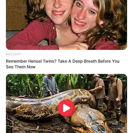
4
VOTE
fans love
Tanggal Lahir:
Tempat Lahir:
9 September
1997
Cardiff
,
Wales
Umur:
Profesi:
28 Tahun
Penulis Lagu
,
Penyanyi
BUZZDAY
Remember Hensel Twins? Take A Deep Breath Before You
See Them Now
Edit
Sejak sekolah dasar, Jamie Miller suah memiliki passion dalam
bidang musik. Ia bernyanyi serta berlatih musik sejak dini dan
terus diasah hingga dewasa dan ikut kompetisi musik.
Ia mengikuti The X Factor UK diawal ia mengejar karir tapi