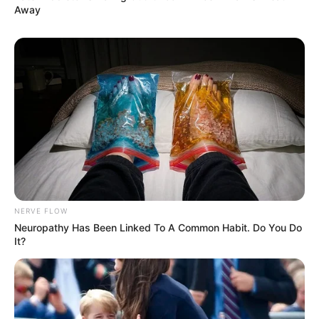
Away
NERVE FLOW
Neuropathy Has Been Linked To A Common Habit. Do You Do
It?