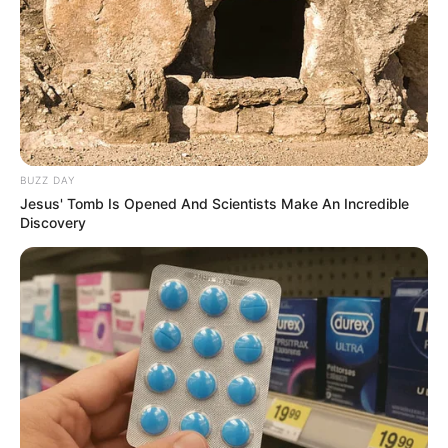
dengan Atlantic Records untuk menjadi solois. Ia debut dengan
Mute
single pertama berjudul
City That Never Sleeps
pada Juli 2020.
Selain single, ia juga merilis album yang berjudul
Broken
Memories
(2022). Bahkan, ia mengisi Soundtrack drama Korea
yang berjudul
Snowdrop
(2022), drama yang dibitangi oleh
Jisoo
BLACKPINK
.
BUZZ DAY
Jesus' Tomb Is Opened And Scientists Make An Incredible
Discovery