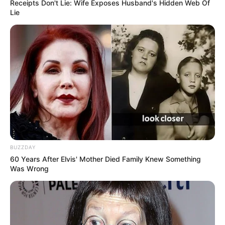
Receipts Don't Lie: Wife Exposes Husband's Hidden Web Of
Lie
Fail! 10 Potret Makanan Gagal
Dimasak yang Bikin Kamu
Nggak Selera
10 Pose Manekin Anti
Mainstream yang Konyol
BUZZDAY
Banget
60 Years After Elvis' Mother Died Family Knew Something
Was Wrong