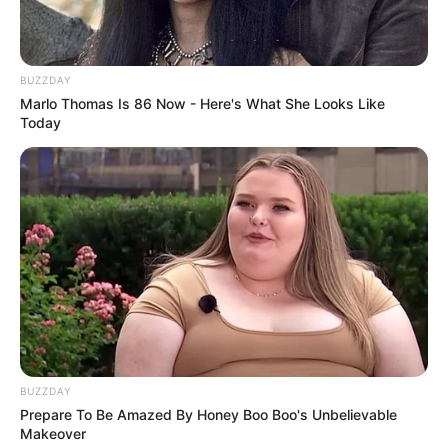
Tampil Lebih Modern, 7 Potret
Hasil Renovasi Rumah Berusia
BUZZDAY
90 Tahun
Marlo Thomas Is 86 Now - Here's What She Looks Like
Today
BUZZDAY
Prepare To Be Amazed By Honey Boo Boo's Unbelievable
Makeover