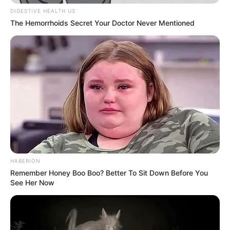
DIGESTIVE HEALTH US
Nama Panggung:
Jamie
Miller
The Hemorrhoids Secret Your Doctor Never Mentioned
Nama Panggilan: –
Tempat Tanggal Lahir: Cardiff, Wales, 9September 1997
Kewarganegaraan: Welsh
Pendidikan: –
Agama: Kristen
Tinggi Badan: 175 cm
Orang Tua: –
Saudara: –
HABERION
Remember Honey Boo Boo? Better To Sit Down Before You
Pacar: –
See Her Now
Profesi: Penyanyi, Penulis Lagu
Hobi: Bernyanyi, Hiking, Menghabiskan Waktu dengan Teman
Facebook:
Jamie Miller Music