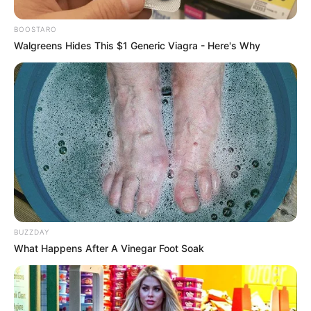
BOOSTARO
Walgreens Hides This $1 Generic Viagra - Here's Why
Baca juga:
Biodata, Profil, dan Fakta Camille Razat
BUZZDAY
What Happens After A Vinegar Foot Soak