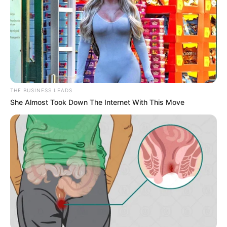
THE BUSINESS LEADS
She Almost Took Down The Internet With This Move
(foto: instagram/jamiemillmusic)
Daftar isi
Biodata & Profil
Nama Lengkap: Jamie Miller