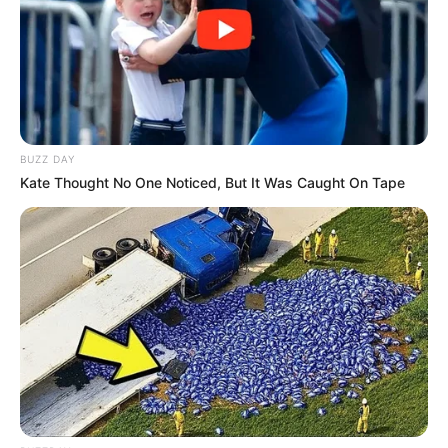
BUZZ DAY
Kate Thought No One Noticed, But It Was Caught On Tape
Serem! 9 Chat Ojek Online &
Pelanggan Ini Bikin Auto
Merinding