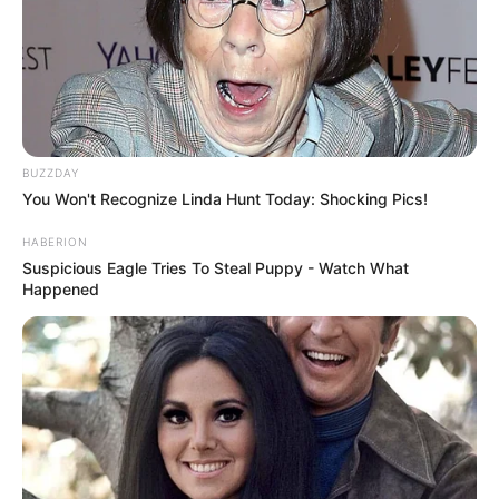
8 Kata Lucu Seputar Malam
Minggu ala Jomblo yang Bikin
Ngenes
BUZZDAY
You Won't Recognize Linda Hunt Today: Shocking Pics!
HABERION
Suspicious Eagle Tries To Steal Puppy - Watch What
Happened
10 Desain Kanopi Tempat
Tidur, Serasa Beristirahat di
Kamar Raja