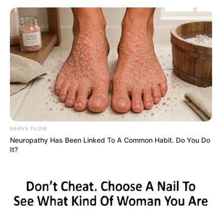
HOME
INSPIRASI
STYLE
FILM &
NGAKAK
QUOTES
HYPE
MORE
SERIES
NERVE FLOW
Neuropathy Has Been Linked To A Common Habit. Do You Do
It?