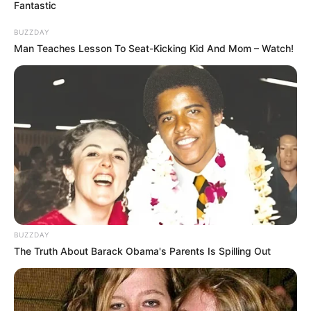
Fantastic
BUZZDAY
Man Teaches Lesson To Seat-Kicking Kid And Mom – Watch!
BUZZDAY
The Truth About Barack Obama's Parents Is Spilling Out
Jamie Miller