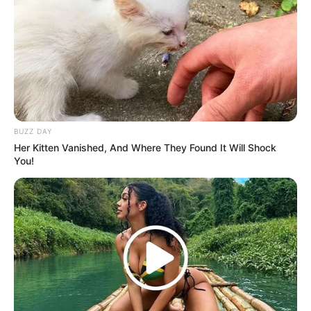
mengejar karirnya di musik.
Suka membagikan sampul musiknya di media sosialnya.
Pernah diperhatikan oleh Sam Smith dan P!nk!.
Ia adalah orang yang romantis tanpa harapan.
Titanic
adalah film favoritnya.
Baginya, pahlawan terbesar dalam hidupnya adalah ibunya dan
BUZZ DAY
penyanyi populer Bruno Mars.
Her Kitten Vanished, And Where They Found It Will Shock
You!
Law and Order: Special Victims Unit
adalah acara Netflix
favoritnya.
Makanan penutup favoritnya adalah kue keju stroberi.
Suka makan sushi dari Sugarfish.
Kesenangan bersalahnya adalah menonton video Emma
Chamberlain dan juga Trisha Paytas sampai lupa waktu.
Hewan favoritnya adalah singa.