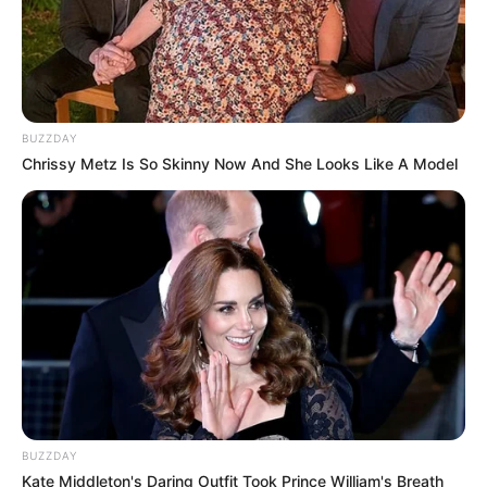
TULIS KOMENTAR
Alamat email Anda tidak akan dipublikasikan.
Ruas yang wajib ditandai
*
BUZZDAY
Chrissy Metz Is So Skinny Now And She Looks Like A Model
BUZZDAY
Kate Middleton's Daring Outfit Took Prince William's Breath