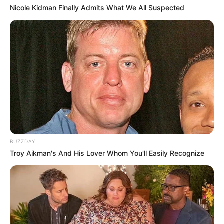
Nicole Kidman Finally Admits What We All Suspected
Nyimas Ratu Rafa
Beby Tsabina
Salshabilla Adriani
Haico Van der Veken
BUZZDAY
Troy Aikman's And His Lover Whom You'll Easily Recognize
Yasmin Napper
Aura Kasih