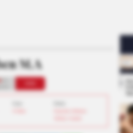
ben M.A
0
Se
VOTE
Pe
s love
Me
Umur:
Profesi:
30 Tahun
Pengusaha
,
Selebgram
,
TikToker
,
Youtuber