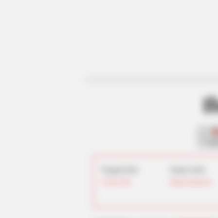
I
fan
Tanggal Lahir:
Tempat Lahir:
26 Juli
1996
Jakarta
,
Indonesia