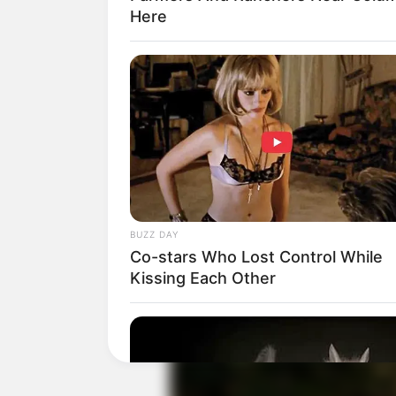
Here
Play
Baca juga:
Biodata, Profil, dan Fakt
BUZZ DAY
Co-stars Who Lost Control While
Kissing Each Other