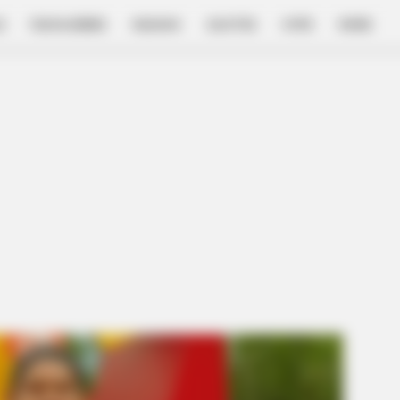
E
FILM & SERIES
NGAKAK
QUOTES
HYPE
MORE