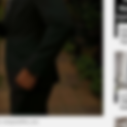
8 
Mi
Ng
HEALTHYREHABCARE
 One Should See
Sandra Bullock's Actual 
Look!
10
Ti
Ka
o: instagram/iben_ma)