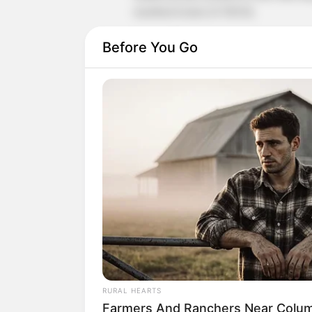
membuat konten di TikTok.
Ia juga dikenal sebagai sosok yang seri
Before You Go
menyelesaikan tantangan tersebut. Selai
foto di Instagram.
RURAL HEARTS
Farmers And Ranchers Near Colum