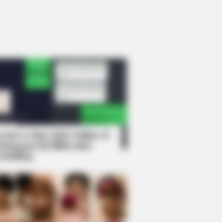
rem! 9 Chat Ojek Online &
langgan Ini Bikin Auto
rinding