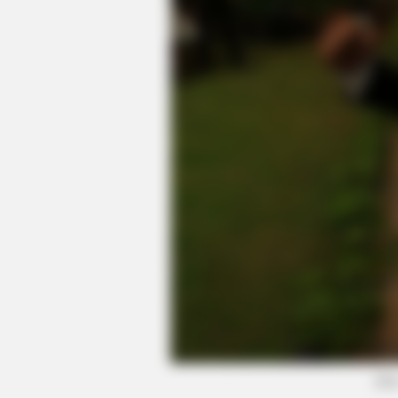
HABERION
A Trail Camera Captures What No
(fot