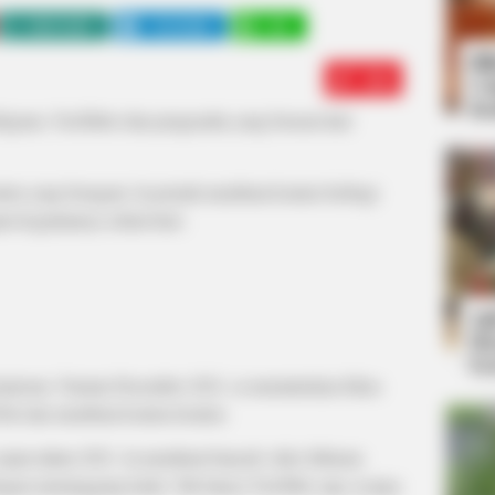
WHATSAPP
TELEGRAM
LINE
Bi
Edit
Co
Se
ebgram, YouTuber dan pengusaha yang berasal dari
onten yang beragam. Ia pernah membuat konten berbagi
n kegiatannya sehari-hari.
An
Me
Ve
kantoran. Namun Desember 2021, ia memutuskan fokus
kTok dan membuat konten-konten.
ejam tahun 2021. Ia membuat banyak video hiburan
engan menunggang kuda. Tak hanya YouTube saja, ia juga