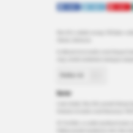
SHARE
TWEET
SHARE
Iben M.A adalah seorang TikTpker, sel
Jakarta, Indonesia.
Ia dikenal lewat media sosial dengan k
uang setelah melakukan tantangan ataupu
Daftar isi
Karier
Lulus kuliah, Iben MA pernah bekerja 
berkarier di media sosial khususnya Ti
Di YouTube, ia sudah membuat konten s
bahkan pernah membeli ke drive thru d