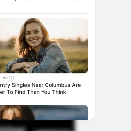
il! 10 Potret Makanan Gagal
masak yang Bikin Kamu
gak Selera
L HEARTS
ntry Singles Near Columbus Are
ier To Find Than You Think
 Pose Manekin Anti
instream yang Konyol
nget