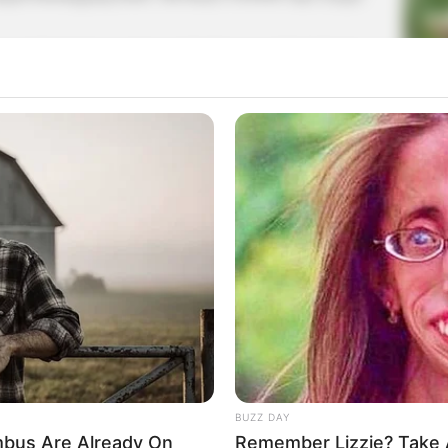
ng memberi tantangan dan memberikan uang jika berhasil
La
n itu, ia juga aktif mengunggah kegiatannya dalam bentuk
Ka
Ge
Am
Pa
Play
Ga
BUZZ DAY
bus Are Already On
Remember Lizzie? Take 