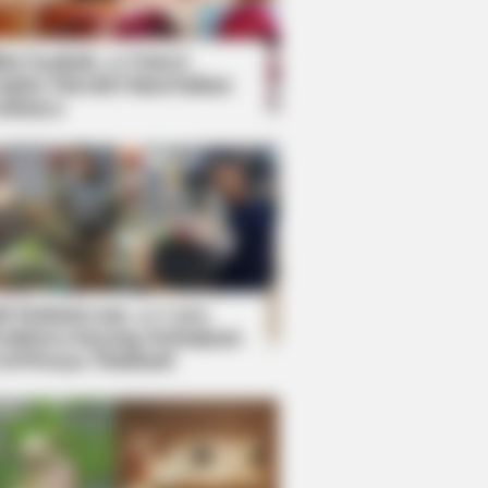
kin Ngakak, 10 Potret
splay Murah Pakai Bahan
adanya
ti Mainstream, 10 Cara
mbawa Barang Belanjaan
rsi Warga Thailand