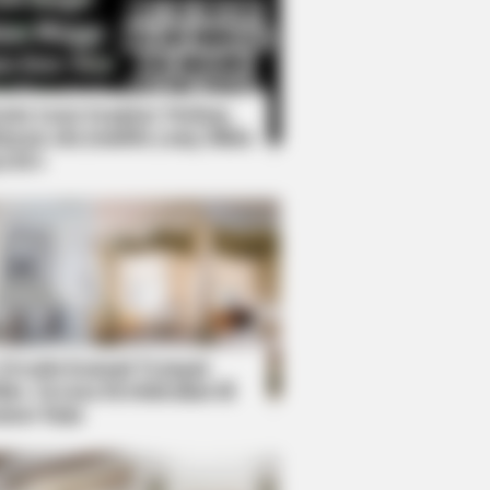
Kata Lucu Seputar Malam
nggu ala Jomblo yang Bikin
enes
Size Might Surprise You - Take A
 Desain Kanopi Tempat
dur, Serasa Beristirahat di
mar Raja