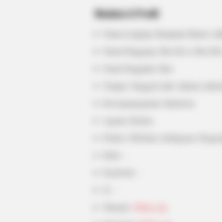
Biodata & Profil
HABERION
Nama Lengkap: Benjamin Master Ad
Honey Boo Boo Is So Thin! See Her
Nama Panggung: Iben M.A, Iben MA
Fierce New Photo
Nama Panggilan: Iben
Tempat, Tanggal Lahir: Jakarta, Indon
BUZZ DAY
Eagle Catches Pet Bunny In Yard 
Kewarganegaraan: Indonesia
Neighbor Did Next
Agama: Kristen
Profesi: TikToker, Selebgram, Pengu
Hobi: –
Facebook: –
X: –
Threads:
@iben_ma