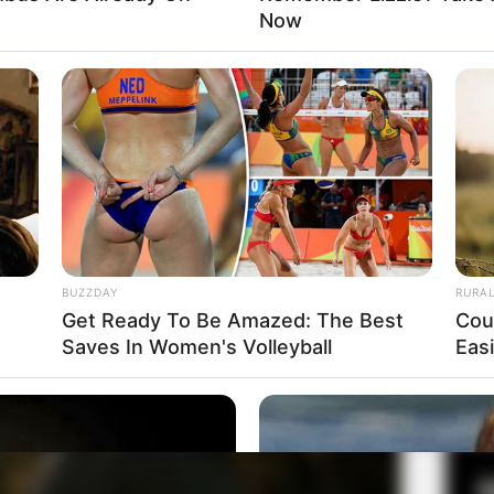
00:00
00:00
Now
Mute
a Eno Bening
Fa
Di
Ng
BUZZDAY
RURA
Get Ready To Be Amazed: The Best
Cou
Saves In Women's Volleyball
Eas
10
Ma
Ba