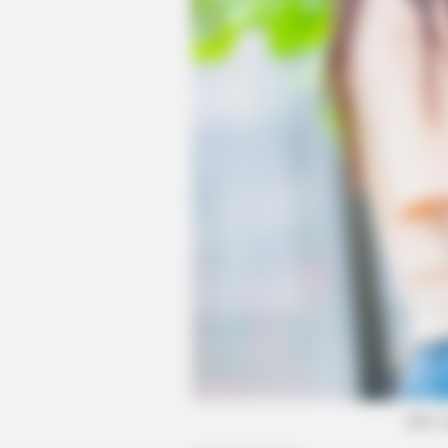
CTA FAVORITE
Why this ordinary drink is the secr
every day
(foto: