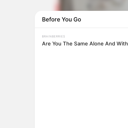
Before You Go
BRAINBERRIES
Are You The Same Alone And With
Selain berfokus pada musik, ia juga per
acara
South Korean Foreigners
(2021) y