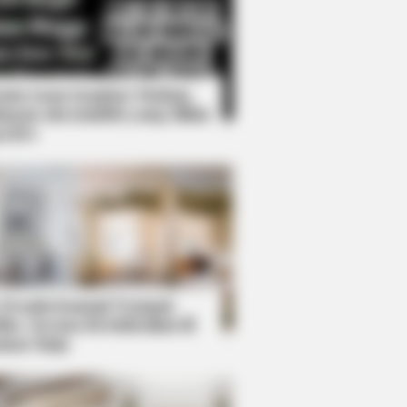
Kata Lucu Seputar Malam
nggu ala Jomblo yang Bikin
enes
: Actors Who Pursued
 Desain Kanopi Tempat
dur, Serasa Beristirahat di
mar Raja