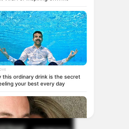
il! 10 Potret Makanan Gagal
masak yang Bikin Kamu
gak Selera
LOVE
this ordinary drink is the secret
eeling your best every day
 Pose Manekin Anti
instream yang Konyol
nget