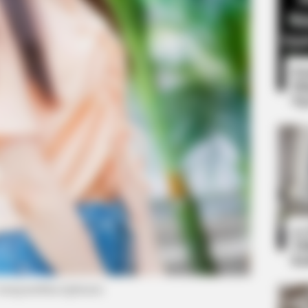
8 
Mi
Ng
BRAINBERRIES
et to feeling your best
Shocking Turn Of Event
Controversial Careers
10
Ti
Ka
 instagram/hina.lightsum)