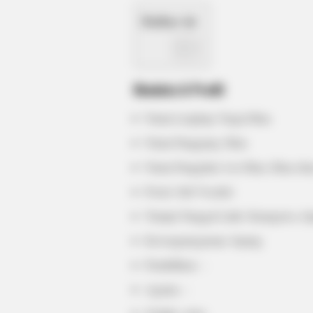
Daftar isi
BRAINBERRIES
Culkin Cracks Up The Web With Hi
Own Version Of ‘Home Alone’
Biodata & Profil
Nama Lengkap: Nagai Hina
Nama Panggung: Hina
Nama Panggilan: Lee Hina, Hina-cha
Posisi: Sub Vocalist
Tempat Tanggal Lahir: Kanagawa, Je
Kewarganegaraan: Jepang
Pendidikan: –
Agama: –
BRAINBERRIES