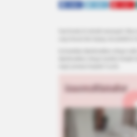
SHARE
TWEET
SHARE
Saat berada di sekolah menengah, Hina t
yang berasal dari Jepang rela pindah k
Ia kemudian diperkenalkan sebagai sala
diperkenalkan sebagai member ketujuh
single pertama berjudul
Vanilla
.