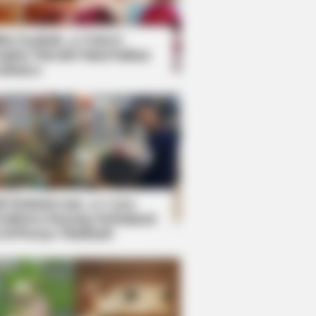
kin Ngakak, 10 Potret
splay Murah Pakai Bahan
adanya
ti Mainstream, 10 Cara
mbawa Barang Belanjaan
rsi Warga Thailand