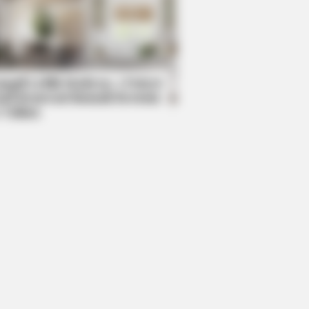
LOVE
 everything you thought you
w about water might be wrong
mpil Lebih Modern, 7 Potret
sil Renovasi Rumah Berusia
 Tahun