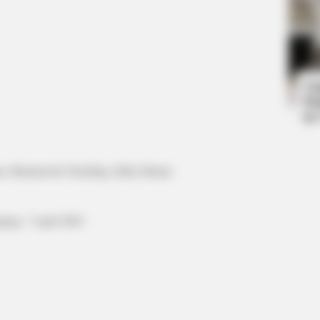
BRAINBERRIES
CTA 
s
She Spends Millions To Transform
Why
Herself Into A Barbie Doll!
kne
Ta
Ha
90
n, Hinamoroll, Duckling, Baby Bunny
pang, 7 April 2003
BRAINBERRIES