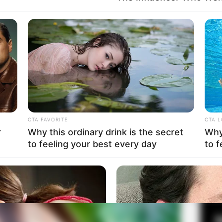
Fa
Di
Ng
CTA FAVORITE
CTA 
r
Why this ordinary drink is the secret
Why 
to feeling your best every day
to f
10
Ma
Ba