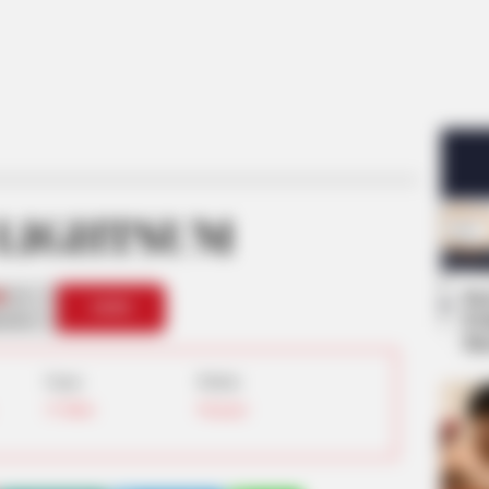
 LIGHTSUM
Se
2
VOTE
Pe
s love
Me
Umur:
Profesi:
23 Tahun
Penyanyi