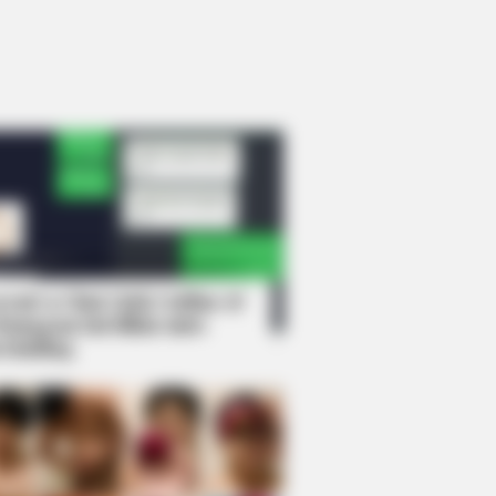
rem! 9 Chat Ojek Online &
langgan Ini Bikin Auto
rinding