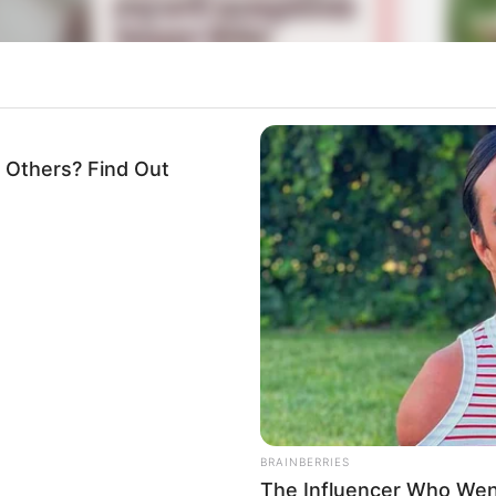
La
Ka
Ge
 Others? Find Out
nah tampil di layar kaca dalam acara TV. Ia muncul dalam
ang tayang di MBC every1.
Mute
Am
Pa
Ga
BRAINBERRIES
The Influencer Who Went