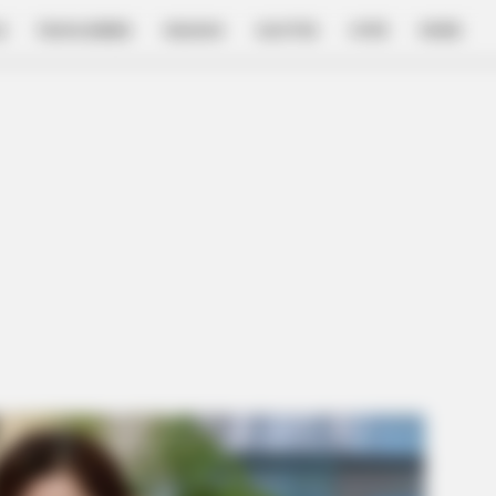
E
FILM & SERIES
NGAKAK
QUOTES
HYPE
MORE