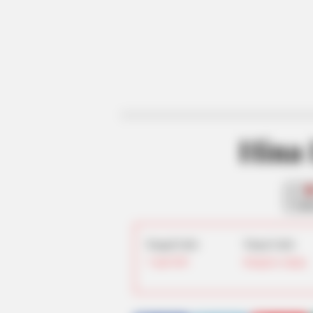
Hina
fan
Tanggal Lahir:
Tempat Lahir:
7 April
2003
Kanagawa
,
Jepang