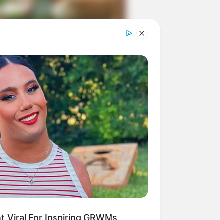
ngka Banget! 10 Pose Lucu
tak yang Bikin Ketawa
mes
byar! 10 Kalimat Baper
kai Bahasa Jawa Ini Bikin
lau Abis
 Viral For Inspiring GRWMs