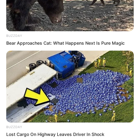
Siapa Heriss Skuyy
?
Dia adalah YouTuber kelahiran Bandung, Indonesia.
Siapa nama asli Heriss Skuyy?
BUZZDAY
Nama aslinya adalah Herissyandhi Dirgantara.
Bear Approaches Cat: What Happens Next Is Pure Magic
Apa yang membuat Heriss Skuyy
menjadi terkenal?
Dia terkenal karena membuat konten YouTuber berupa prank.
Heriss Skuyy asalnya dari mana?
Dia berasal dari Bandung, Indonesia.
Kapan ia
merayakan ulang tahunnya?
Dia merayakannya pada tanggal 8 Januari.
Apa agamanya?
BUZZDAY
Tidak diketahui agamanya.
Lost Cargo On Highway Leaves Driver In Shock