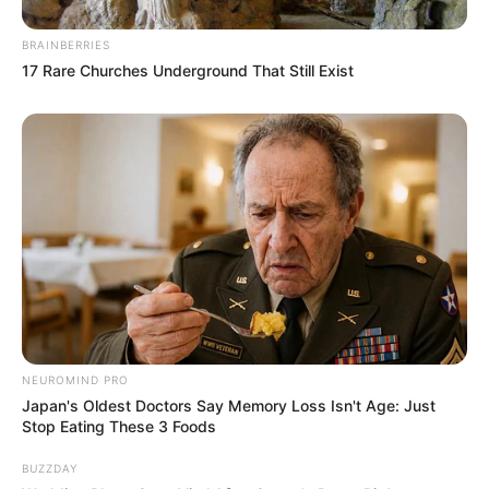
Ukuran Sepatu: –
BRAINBERRIES
Ukuran Baju: –
17 Rare Churches Underground That Still Exist
Pendidikan
STKIP Pasundan Cimahi, Jawa Barat
Keluarga
Ayah: –
Ibu: –
Saudara Laki-laki: –
Saudara Perempuan: –
NEUROMIND PRO
Japan's Oldest Doctors Say Memory Loss Isn't Age: Just
Pacar
Stop Eating These 3 Foods
–
BUZZDAY