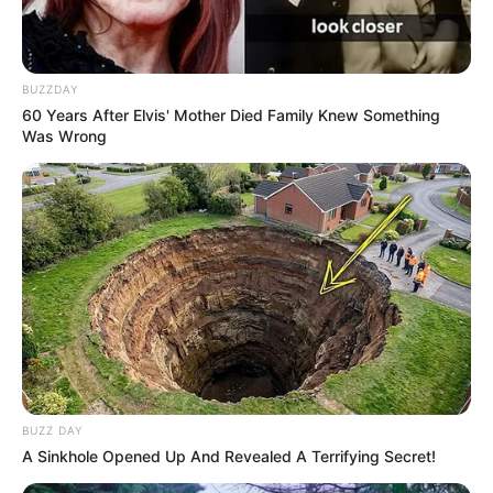
Ngenes
BUZZDAY
60 Years After Elvis' Mother Died Family Knew Something
Was Wrong
10 Desain Kanopi Tempat
Tidur, Serasa Beristirahat di
Kamar Raja
BUZZ DAY
A Sinkhole Opened Up And Revealed A Terrifying Secret!
Tampil Lebih Modern, 7 Potret