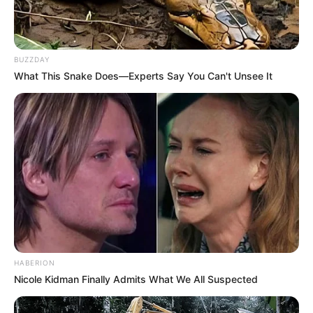
BUZZDAY
What This Snake Does—Experts Say You Can't Unsee It
Serem! 9 Chat Ojek Online &
Pelanggan Ini Bikin Auto
Merinding
Bikin Ngakak, 10 Potret
HABERION
Cosplay Murah Pakai Bahan
Nicole Kidman Finally Admits What We All Suspected
Seadanya