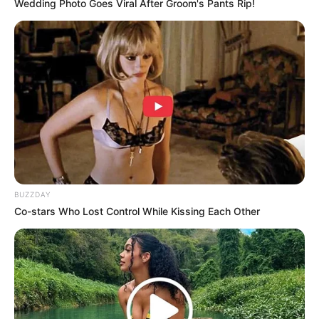
Wedding Photo Goes Viral After Groom's Pants Rip!
BUZZDAY
Co-stars Who Lost Control While Kissing Each Other
Kekayaan
Tidak diketahui pasti berapa total kekayaan Heriss Skuyy,