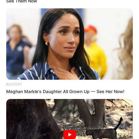
See Them Now
Ia memiliki darah Sunda.
Ia sangat ahli melakukan trik sulap dan teleportasi.
Ia bisa berbicara dengan bahasa Ibrani.
Banyak yang memujinya karena memiliki wajah bak anak
kecil.
Makanan favoritnya adalah kebab.
Dirinya pernah masuk di media China di tahun 2023.
Zodiaknya adalah capricorn.
BUZZDAY
Meghan Markle's Daughter All Grown Up — See Her Now!
Baca juga:
Biodata, Profil, dan Fakta Emyrrazan Hamid
Quotes
–
FAQ