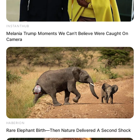
INSTANTHUB
Melania Trump Moments We Can't Believe Were Caught On
Camera
Ambyar! 10 Kalimat Baper
Pakai Bahasa Jawa Ini Bikin
Galau Abis
HABERION
Fail! 10 Potret Makanan Gagal
Rare Elephant Birth—Then Nature Delivered A Second Shock
Dimasak yang Bikin Kamu
Nggak Selera