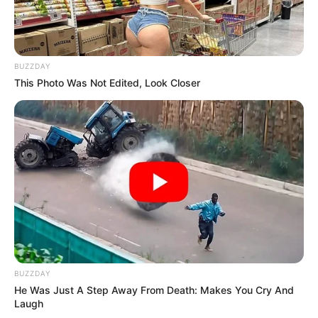
Dikenal sebagai seorang peretas yang muda dan handal, Heriss
Skuy kerap menjadi bahan perbincangan dan mengejutkan publik.
TAGS
HERISS SKUYY
SELEBRITI INDONESIA
YOUTUBER
BUZZDAY
This Photo Was Not Edited, Look Closer
BUZZDAY
He Was Just A Step Away From Death: Makes You Cry And
Laugh