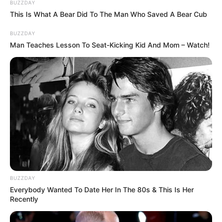
Alamat email Anda tidak akan dipublikasikan.
Ruas yang wajib ditandai
*
BUZZDAY
This Is What A Bear Did To The Man Who Saved A Bear Cub
BUZZDAY
Man Teaches Lesson To Seat-Kicking Kid And Mom – Watch!
BUZZDAY
Everybody Wanted To Date Her In The 80s & This Is Her
Recently