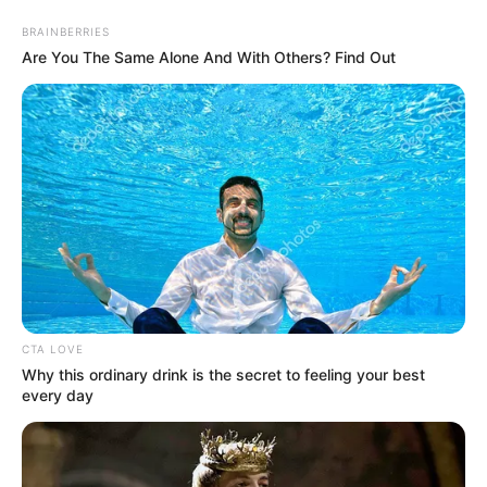
BRAINBERRIES
Are You The Same Alone And With Others? Find Out
HOME
INSPIRASI
STYLE
FILM &
NGAKAK
QUOTES
HYPE
MORE
SERIES
CTA LOVE
Why this ordinary drink is the secret to feeling your best
every day