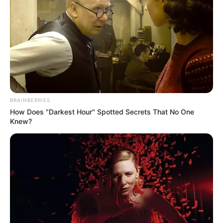
38
VOTE
fans love
Tanggal Lahir:
Tempat Lahir:
8 Januari
2000
Bandung
,
Indonesia
Umur:
Profesi:
26 Tahun
Youtuber
BRAINBERRIES
How Does "Darkest Hour" Spotted Secrets That No One
Knew?
Edit
Heriss Skuyy adalah seorang content creator dan YouTuber asal
Indonesia.
Ia mulai dikenal sejak potongan-potongan videonya melakukan
prank viral di media sosial. Ia dikenal membuat konten berupa