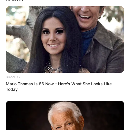
LIHAT ARTIKEL LAINNYA
Laras Kinanda
Nyimas Ratu Rafa
BUZZDAY
Marlo Thomas Is 86 Now - Here's What She Looks Like
Today
Shenina Cinnamon
Megan Domani