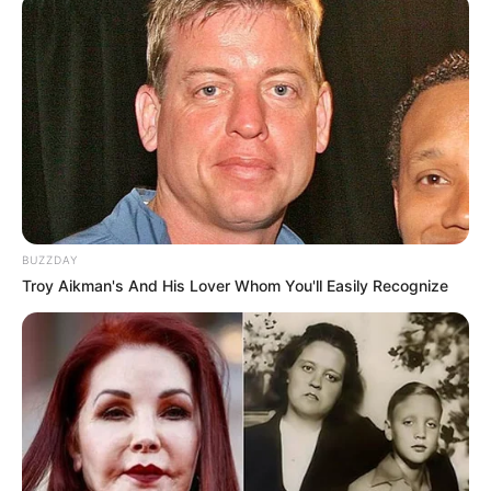
10 Pose Manekin Anti
Mainstream yang Konyol
Banget
BUZZDAY
Troy Aikman's And His Lover Whom You'll Easily Recognize
8 Kata Lucu Seputar Malam
Minggu ala Jomblo yang Bikin