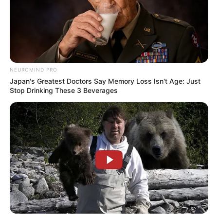
Beby Tsabina
Salshabilla Adriani
NEUROMIND PRO
Japan's Greatest Doctors Say Memory Loss Isn't Age: Just
1 KOMENTAR
Stop Drinking These 3 Beverages
Coconeko
16 Mei 2023 at 17:22
Agama Heriss Islam. Ada 1 video terbaru waktu dia prank Fiki Naki, si Fiki
nanya kabarnya trus Heriss jawab “Alhamdulillah Baik”
Balas
TULIS KOMENTAR