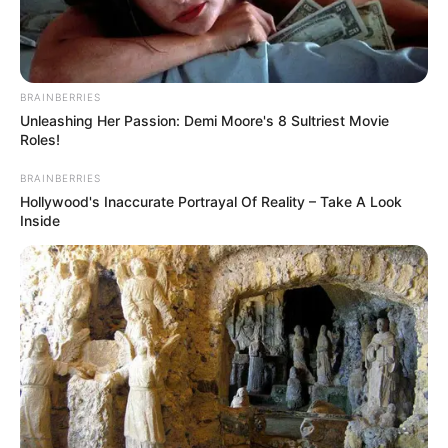
Threads:
@heriss_dirgantara
Instagram:
@heriss_dirgantara
TikTok:
@heriss_skuyy
BRAINBERRIES
Unleashing Her Passion: Demi Moore's 8 Sultriest Movie
YouTube:
Heriss SkuyyOfficial
Roles!
Tinggi, Berat & Penampilan Fisik
BRAINBERRIES
Hollywood's Inaccurate Portrayal Of Reality – Take A Look
Tinggi: – cm
Inside
Berat: – kg
Golongan Darah: –
Warna Rambut: –
Warna Mata: –
Warna Kulit: –
Ukuran Tubuh: –