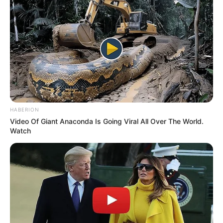
Anti Mainstream, 10 Cara
Membawa Barang Belanjaan
Versi Warga Thailand
HABERION
Video Of Giant Anaconda Is Going Viral All Over The World.
Watch
Langka Banget! 10 Pose Lucu
Katak yang Bikin Ketawa
Gemes