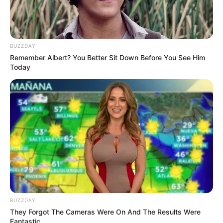
BUZZDAY
Remember Albert? You Better Sit Down Before You See Him
Today
BUZZDAY
They Forgot The Cameras Were On And The Results Were
Fantastic