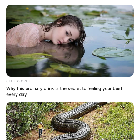
HOME
INSPIRASI
STYLE
FILM &
NGAKAK
QUOTES
HYPE
MORE
SERIES
CTA FAVORITE
Why this ordinary drink is the secret to feeling your best
every day