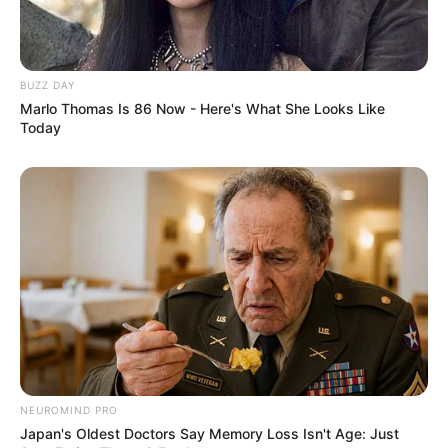
Katak yang Bikin Ketawa
Gemes
BUZZ DAY
Marlo Thomas Is 86 Now - Here's What She Looks Like
Today
Ambyar! 10 Kalimat Baper
Pakai Bahasa Jawa Ini Bikin
Galau Abis
NEUROMIND PRO
Japan's Oldest Doctors Say Memory Loss Isn't Age: Just