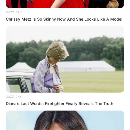
Tampil Lebih Modern, 7 Potret
BUZZ DAY
Hasil Renovasi Rumah Berusia
Chrissy Metz Is So Skinny Now And She Looks Like A Model
90 Tahun
BUZZ DAY
Diana’s Last Words: Firefighter Finally Reveals The Truth