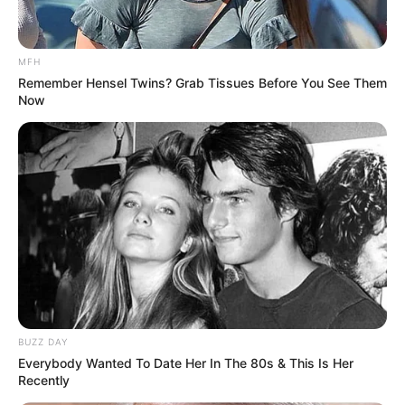
MFH
Remember Hensel Twins? Grab Tissues Before You See Them
Now
Serem! 9 Chat Ojek Online &
Pelanggan Ini Bikin Auto
Merinding
BUZZ DAY
Everybody Wanted To Date Her In The 80s & This Is Her
Bikin Ngakak, 10 Potret
Recently
Cosplay Murah Pakai Bahan