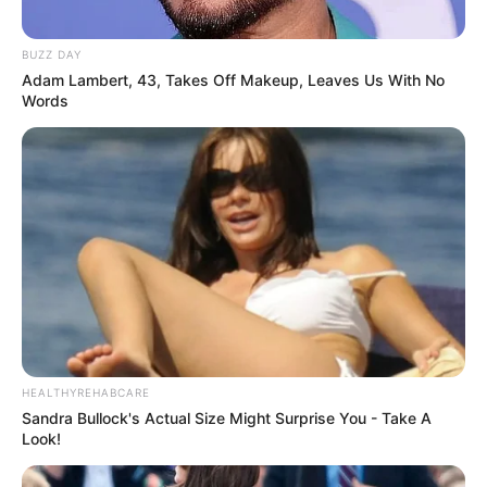
TULIS KOMENTAR
BUZZ DAY
Alamat email Anda tidak akan dipublikasikan.
Ruas yang wajib ditandai
*
Adam Lambert, 43, Takes Off Makeup, Leaves Us With No
Words
HEALTHYREHABCARE
Sandra Bullock's Actual Size Might Surprise You - Take A
Look!