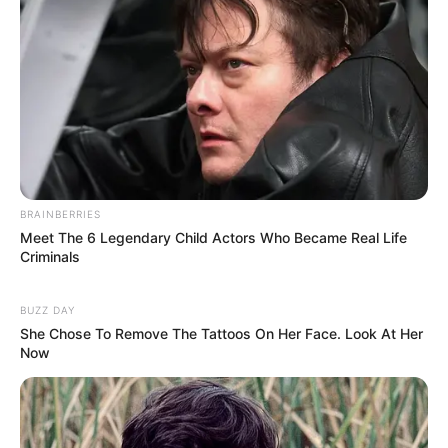
Twitter:
@heidigreytv
Instagram:
@heidi.grey
TikTok:
@heidigrey
YouTube: –
Fakta Menarik
Rasio tubuhnya adalah 34-24-34.
BRAINBERRIES
Meet The 6 Legendary Child Actors Who Became Real Life
Warna mata aslinya adalah hazel.
Criminals
Banyak penggemar mengagumi rambut pirangnya yang halus
dan berkilau.
BUZZ DAY
She Chose To Remove The Tattoos On Her Face. Look At Her
Abu-abu dan putih adalah warna favoritnya.
Now
Ia adalah seorang penyayang binatang.
Memiliki seekor anjing dan kucing peliharaan.