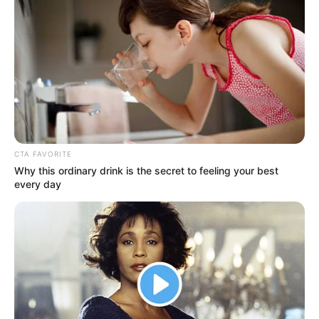
(foto: instagram/heidi.grey)
CTA FAVORITE
Why this ordinary drink is the secret to feeling your best
Daftar isi
every day
Biodata & Profil
Nama Lengkap: Heidi Grey
Nama Panggung: Heidi Grey