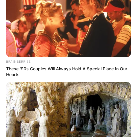
6
VOTE
fans love
Tanggal Lahir:
Tempat Lahir:
11 Februari
1998
California
,
Amerika Serikat
Umur:
Profesi:
28 Tahun
Model
,
Selebgram
BRAINBERRIES
These '90s Couples Will Always Hold A Special Place In Our
Hearts
Edit
Heidi Grey tertarik dengan dunia modelling sejak ia masih kecil.
Setelah lulus sekolah, ia memutuskan untuk mengejar karirnya
dengan membuat porotofolio lewat media sosial.
Ia pertama kali mengunggah foto lewat media sosial khususnya