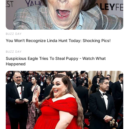
8 Kata Lucu Seputar Malam
Minggu ala Jomblo yang Bikin
Ngenes
BUZZ DAY
You Won't Recognize Linda Hunt Today: Shocking Pics!
BUZZ DAY
Suspicious Eagle Tries To Steal Puppy - Watch What
Happened
10 Desain Kanopi Tempat
Tidur, Serasa Beristirahat di
Kamar Raja