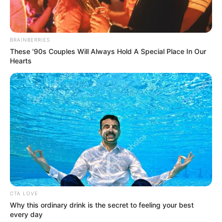
Ia berhasil lolos hingga episode terakhir tapi sayang, grup pria
yang menang pada acara tersebut. Ia kemudian kembali fokus
pada grupnya dengan debut bersama
LOONA
pada 20 Agustus
BRAINBERRIES
2018 dengan mini album pertama
++.
These '90s Couples Will Always Hold A Special Place In Our
Hearts
CTA LOVE
Why this ordinary drink is the secret to feeling your best
every day