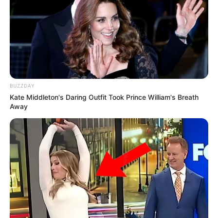
Salshabilla Adriani
Haico Van der Veken
BUZZDAY
Kate Middleton's Daring Outfit Took Prince William's Breath
Away
Yasmin Napper
Aura Kasih
1 KOMENTAR
Cumi yanti