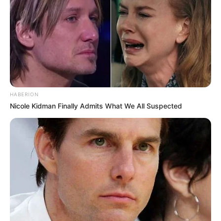
Bikin Ngakak, 10 Potret
Cosplay Murah Pakai Bahan
Seadanya
HABERION
Nicole Kidman Finally Admits What We All Suspected
Anti Mainstream, 10 Cara
Membawa Barang Belanjaan
Versi Warga Thailand