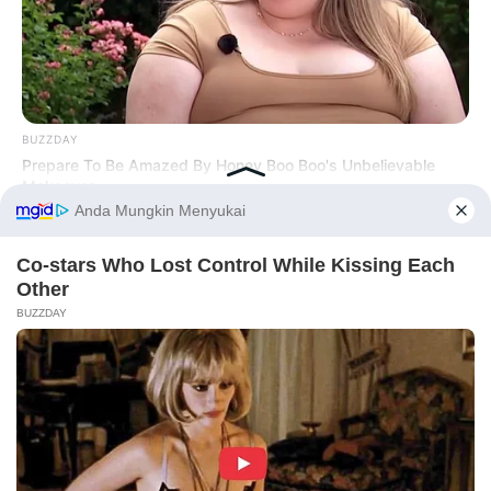
BUZZDAY
Prepare To Be Amazed By Honey Boo Boo's Unbelievable
Makeover
Before You Go
PRIVACY POLICY
DISCLAIMER
HUBUNGI KAMI
IKLAN
BUZZDAY