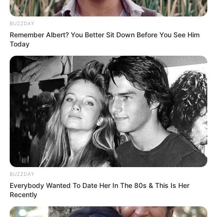
Lip, JinSoul, Yves (2021)
BUZZDAY
My Sunday
– bersama HyunJin (2017)
Remember Albert? You Better Sit Down Before You See Him
The Carol
– bersama HyunJin, HaSeul (2016)
Today
I’ll Be There
– bersama HyunJin (2016)
Features
Rosy
– Olivia Hye & Go Won (2018)
Album
HeeJin
(2016)
OST (Original Soundtrack)
BUZZDAY
Everybody Wanted To Date Her In The 80s & This Is Her
Masquerade
(2022) – OST
Tracer
Recently
Model Video Musik