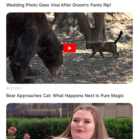
Kamar Raja
Wedding Photo Goes Viral After Groom's Pants Rip!
Tampil Lebih Modern, 7 Potret
Hasil Renovasi Rumah Berusia
90 Tahun
BUZZDAY
Bear Approaches Cat: What Happens Next Is Pure Magic