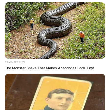
Selain fokus dengan grup, ia juga pernah membintangi musik
video milik Ben yang berjudul
Bad
(2020). Ia juga merilis single
solo yang berjudul
Honestly
(2022).
BRAINBERRIES
The Monster Snake That Makes Anacondas Look Tiny!