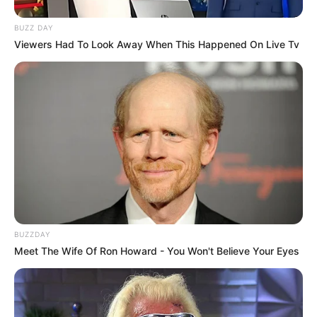
11 Desember 2023 at 17:57
BUZZ DAY
Viewers Had To Look Away When This Happened On Live Tv
Halo HEEJIN LOONA kamu agama apa sih,aku mau jadi idola mu,boleh aku
jadi idola mu.
♥️
♥️
♥️
Balas
TULIS KOMENTAR
Alamat email Anda tidak akan dipublikasikan.
Ruas yang wajib ditandai
*
BUZZDAY
Meet The Wife Of Ron Howard - You Won't Believe Your Eyes