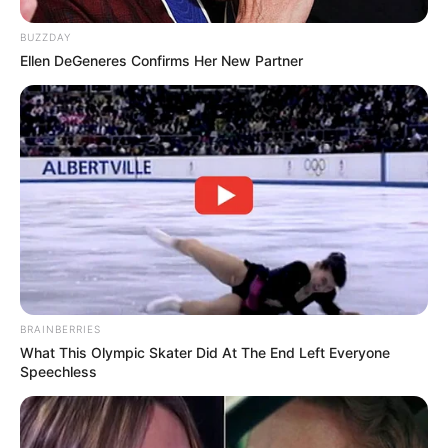
BUZZDAY
Ellen DeGeneres Confirms Her New Partner
BRAINBERRIES
Serem! 9 Chat Ojek Online &
What This Olympic Skater Did At The End Left Everyone
Pelanggan Ini Bikin Auto
Speechless
Merinding