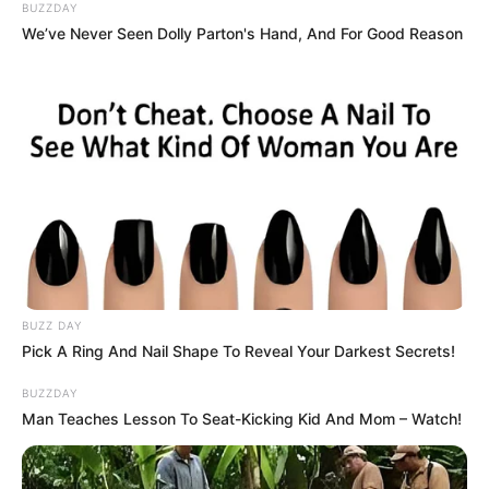
BUZZDAY
Lip.
We’ve Never Seen Dolly Parton's Hand, And For Good Reason
Membeli banyak eye shadow.
Pandai meniru cara Kim Gowon makan.
Memiliki begitu banyak jenis bayangan mata.
Ia mengatakan bahwa ia ingin menjadi penyanyi yang
menginspirasi dan menjadi bagian dari girl grup K-Pop teratas.
Memiliki kulit kering.
Sering mengkonsumsi air kacang merah.
Mimpinya adalah Sekarang setelah saya debut, saya ingin
BUZZ DAY
menjadi girl grup top Korea. Juga, tujuan saya adalah menjadi
Pick A Ring And Nail Shape To Reveal Your Darkest Secrets!
penyanyi yang dapat dilihat orang lain.
BUZZDAY
Drama
Man Teaches Lesson To Seat-Kicking Kid And Mom – Watch!
Do You Remember the First Time We Met?
Season 3 (2018),