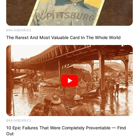
BRAINBERRIES
The Rarest And Most Valuable Card In The Whole World
(foto: instagram/heejin_bunny)
Daftar isi
Biodata & Profil
Nama Lengkap: Jeon Hee Jin
Nama Panggung: Heejin
BRAINBERRIES
10 Epic Failures That Were Completely Preventable — Find
Nama Panggilan: Heekkie, Founder, Ambitious Bunny
Out