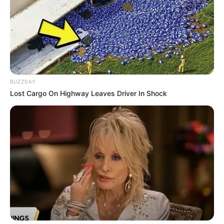
Suara dan wajah adalah kekuatannya.
Ahli dalam menirukan Gowon saat dia makan.
Ia berpikir poin menawannya adalah tahi lalat yang ada di
wajah dan suaranya.
Sangat menyukai makanan yang enak.
BUZZDAY
Ia menikmati makan sendirian.
Lost Cargo On Highway Leaves Driver In Shock
Menyukai segala sesuatu yang memiliki sedikit wewangian di
atasnya.
Belanja adalah hal yang paling menarik baginya.
Ia mengatakan bahwa LOONA terlihat seperti peri di Harry
Potter ketika mereka memfilmkan Sonatine.
Memilih diet daripada olahraga.
Sangat menyukai cerita dengan genre romantis.
Belajar make-up dan kecantikan dari sesama anggotanya, Kim