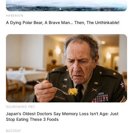
HABERION
A Dying Polar Bear, A Brave Man… Then, The Unthinkable!
8 Kata Lucu Seputar Malam
Minggu ala Jomblo yang Bikin
Ngenes
NEUROMIND PRO
Japan's Oldest Doctors Say Memory Loss Isn't Age: Just
Stop Eating These 3 Foods
10 Desain Kanopi Tempat
Tidur, Serasa Beristirahat di
BUZZDAY