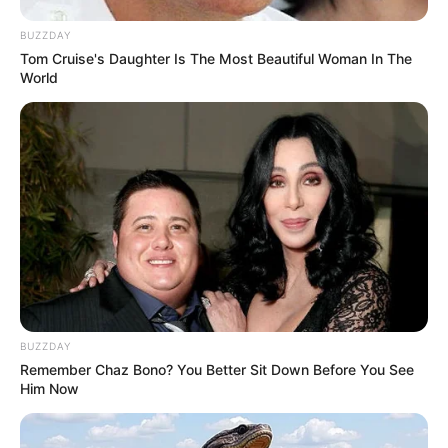
BUZZDAY
Tom Cruise's Daughter Is The Most Beautiful Woman In The
World
Langka Banget! 10 Pose Lucu
Katak yang Bikin Ketawa
Gemes
BUZZDAY
Remember Chaz Bono? You Better Sit Down Before You See
Ambyar! 10 Kalimat Baper
Him Now
Pakai Bahasa Jawa Ini Bikin
Galau Abis