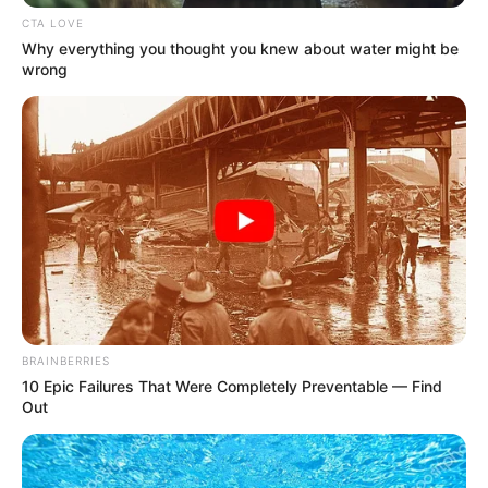
Galau Abis
CTA LOVE
Why everything you thought you knew about water might be
wrong
Fail! 10 Potret Makanan Gagal
Dimasak yang Bikin Kamu
Nggak Selera
BRAINBERRIES
10 Epic Failures That Were Completely Preventable — Find
Out
10 Pose Manekin Anti