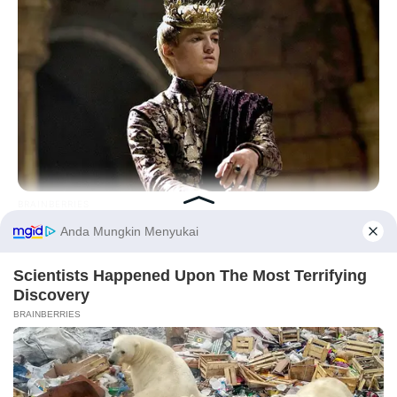
BRAINBERRIES
Where Are They Now? 9 Ex-Actors Found Unexpected Career
Paths
Before You Go
PRIVACY POLICY
DISCLAIMER
HUBUNGI KAMI
IKLAN