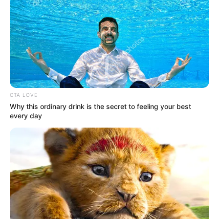
Mainstream yang Konyol
Banget
CTA LOVE
8 Kata Lucu Seputar Malam
Why this ordinary drink is the secret to feeling your best
Minggu ala Jomblo yang Bikin
every day
Ngenes
10 Desain Kanopi Tempat