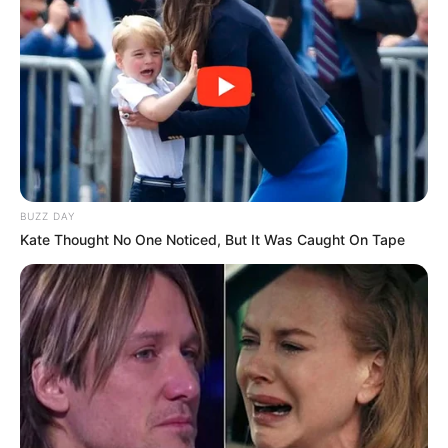
Agama: –
Profesi: Penyanyi
Hobi: –
Facebook: –
Twitter: –
Instagram: –
BUZZ DAY
Kate Thought No One Noticed, But It Was Caught On Tape
TikTok: –
YouTube: –
Tinggi, Berat & Penampilan Fisik
Tinggi: 172 cm
Berat: – kg
Golongan Darah: –