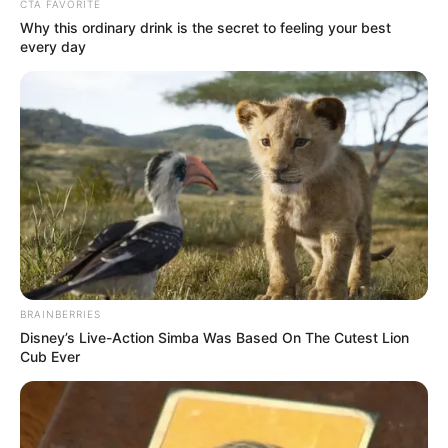
CTA FAVORITE
Why this ordinary drink is the secret to feeling your best
every day
Bikin Ngakak, 10 Potret
Cosplay Murah Pakai Bahan
Seadanya
BRAINBERRIES
Disney’s Live-Action Simba Was Based On The Cutest Lion
Cub Ever
Anti Mainstream, 10 Cara
Membawa Barang Belanjaan
Versi Warga Thailand