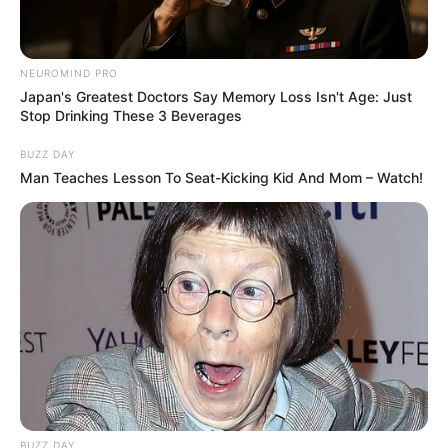
NEUROMIND PRO
Japan's Greatest Doctors Say Memory Loss Isn't Age: Just
Stop Drinking These 3 Beverages
BUZZ DAY
Man Teaches Lesson To Seat-Kicking Kid And Mom – Watch!
Fakta Menarik
Posisinya adalah Main Vocalist, Lead Dancer.
Zodiaknya adalah libra dan perwakilan emojinya adalah
.
MBTInya adalah ISFJ.
BUZZ DAY