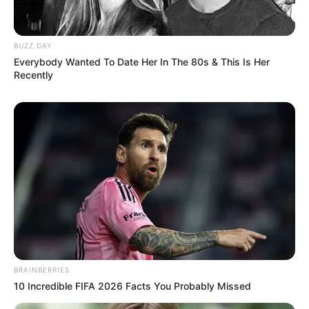
BUZZ DAY
Everybody Wanted To Date Her In The 80s & This Is Her
Recently
Yasmin Napper
Aura Kasih
TULIS KOMENTAR
Alamat email Anda tidak akan dipublikasikan.
Ruas yang wajib ditandai
*
BRAINBERRIES
10 Incredible FIFA 2026 Facts You Probably Missed