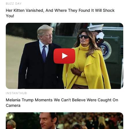
BUZZ DAY
mengembangkan bakatnya di bidang lain. Dengan proses latihan,
Her Kitten Vanished, And Where They Found It Will Shock
ia berhasil gabung dalam grup dibawah naungan agensi YG
You!
Entertainment.
TAGS
BABYMONSTER
HARAM
PENYANYI
SELEBRITI MANCANEGARA
INSTANTHUB
Melania Trump Moments We Can't Believe Were Caught On
Camera