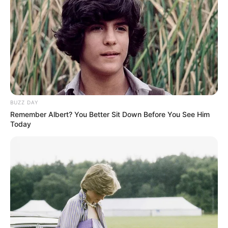
4
VOTE
fans love
Tanggal Lahir:
Tempat Lahir:
17 Oktober
2007
Seoul
,
Korea Selatan
Umur:
Profesi:
18 Tahun
Penyanyi
BUZZ DAY
Remember Albert? You Better Sit Down Before You See Him
Today
Edit
Haram adalah seorang penyanyi yang berasal dari Seoul, Korea
Selatan.
Ia mulai dikenal publik setelah diumumkan sebagai salah satu
anggota BABYMONSTER.