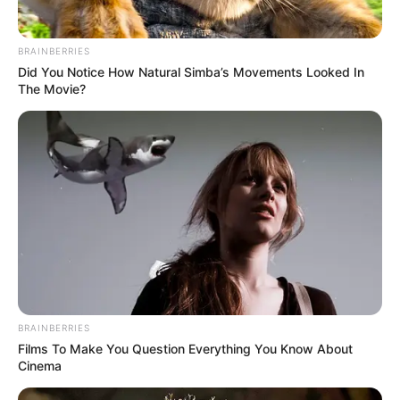
Tidur, Serasa Beristirahat di
Kamar Raja
BRAINBERRIES
Did You Notice How Natural Simba’s Movements Looked In
The Movie?
Tampil Lebih Modern, 7 Potret
Hasil Renovasi Rumah Berusia
90 Tahun
BRAINBERRIES
Films To Make You Question Everything You Know About
Cinema