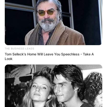
LIHAT ARTIKEL LAINNYA
THE BUSINESS LEADS
Nyimas Ratu Rafa
Beby Tsabina
Tom Selleck's Home Will Leave You Speechless - Take A
Look
Salshabilla Adriani
Haico Van der Veken