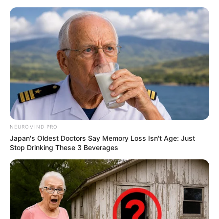
HOME
INSPIRASI
STYLE
FILM &
NGAKAK
QUOTES
HYPE
MORE
SERIES
NEUROMIND PRO
Japan's Oldest Doctors Say Memory Loss Isn't Age: Just
Stop Drinking These 3 Beverages