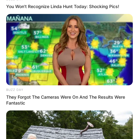
Anggota pertama yang resmi tampil pada 12 Januari 2023.
You Won't Recognize Linda Hunt Today: Shocking Pics!
Padda pengumuman debut terakhir, ia berada di peringkat #4.
Bergabung dengan YG pada Agustus 2018 dan telah berlatih
selama 4 tahun.
Saat mengikuti audisi, ia bernyanyi
Good Time
oleh Owl City
dan Carly Rae Jespen dan
봐 (Look)
oleh
Red Velvet
.
Berada di Kelas 1-7. Ia satu-satunya orang yang memenangkan
beasiswa untuk departemennya.
Ia adalah model cilik untuk iklan dan iklan mainan atau pakaian
sejak berusia 2 tahun.
BUZZ DAY
Panutannya adalah
Rosé BLACKPINK
.
They Forgot The Cameras Were On And The Results Were
Fantastic
Bisa berbicara bahasa Korea dan bahasa Inggris yang baik.
Pengucapan bahasa Inggrisnya hampir sempurna.
Pandai olahraga dan menari.
Ia pernah mengcover lagu artis lain dan menafsirkan serta