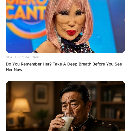
Saudara Perempuan: –
Pacar
–
Kekayaan
Tidak diketahui pasti berapa total kekayaan Haram, kekayaannya
HEALTHYREHABCARE
Do You Remember Her? Take A Deep Breath Before You See
berasal dari kariernya sebagai penyanyi.
Her Now
Kontroversi
–