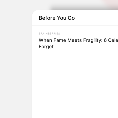
Before You Go
Play
Sebagai seorang
God-butcher
, ia memili
BRAINBERRIES
yang muncul dari kepalanya.
When Fame Meets Fragility: 6 Cele
Forget