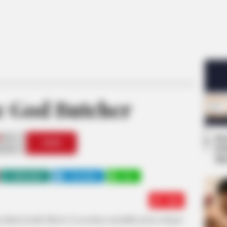
e God Butcher
Se
0
VOTE
Pe
s love
Me
WHATSAPP
TELEGRAM
LINE
Edit
 dalam komik Marvel. Ia awalnya memiliki peran sebagai