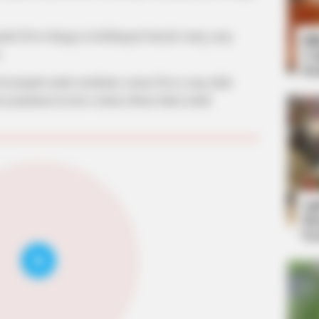
epada Dewa hingga ia kehilangan banyak orang yang
Bi
.
Co
Se
 bersumpah untuk membalas semua Dewa yang tidak
perjalanan kosmos selama ribuan tahun untuk
An
Me
Ve
Play