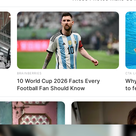
an akan melakukan apapun demi bisa mencapai tujuannya
ta Yoshiki Murayama
Fa
Di
Ng
BRAINBERRIES
CTA 
10 World Cup 2026 Facts Every
Why 
Football Fan Should Know
to f
10
Ma
Ba