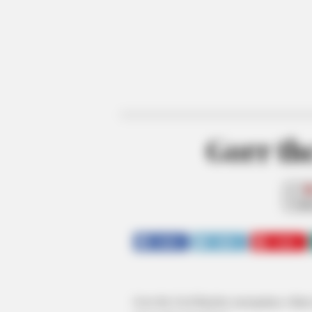
Gorr th
fan
SHARE
TWEET
SHARE
Gorr the God Butcher merupakan villain