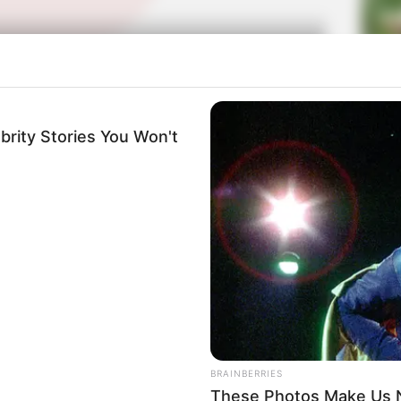
00:00
00:38
La
Mute
Ka
Ge
ki fisik seperti alien dengan kulit putih pucat dan tentakel
brity Stories You Won't
Am
Pa
Ga
BRAINBERRIES
These Photos Make Us N