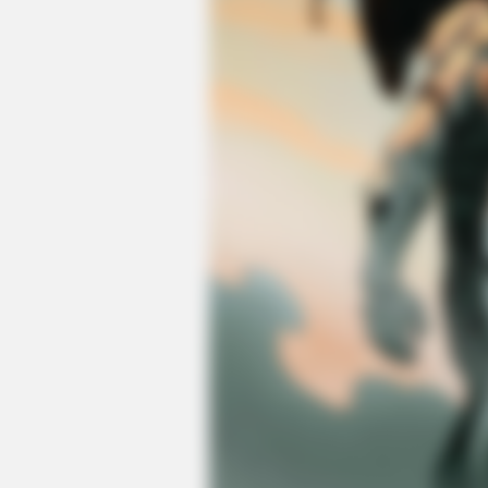
BRAINBERRIES
From Albinos To Polygamists: The
Families