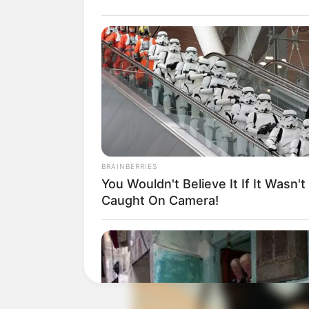
Ia memiliki karakter yang pendendam d
dengan membinasakan semua Dewa.
Baca juga:
Biodata, Profil, dan Fak
BRAINBERRIES
You Wouldn't Believe It If It Wasn't
Caught On Camera!