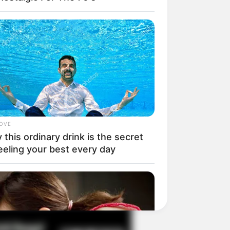
il! 10 Potret Makanan Gagal
masak yang Bikin Kamu
gak Selera
LOVE
this ordinary drink is the secret
eeling your best every day
 Pose Manekin Anti
instream yang Konyol
nget