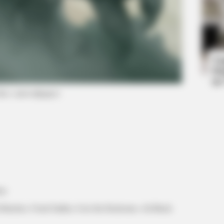
BRAINBERRIES
BRAIN
Think You Know FIFA 2026? These
17 
Facts May Surprise You
Chu
Ta
Ha
90
foto: cutewallpaper)
er
Butcher, Cloud Stalker, Gorr the Redeemer, All-Black
BRAINBERRIES