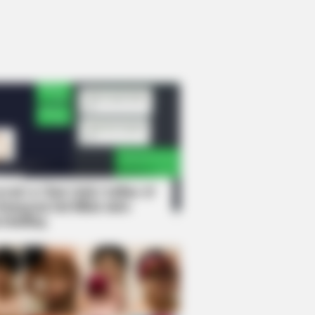
rem! 9 Chat Ojek Online &
langgan Ini Bikin Auto
rinding