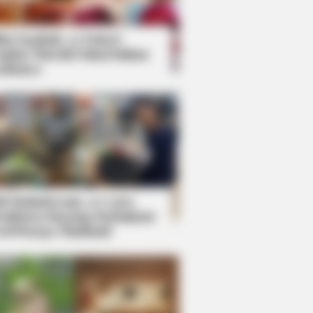
kin Ngakak, 10 Potret
splay Murah Pakai Bahan
adanya
ti Mainstream, 10 Cara
mbawa Barang Belanjaan
rsi Warga Thailand