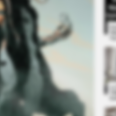
8 
Mi
Ng
CTA FAVORITE
 World's Most Unique
Why this ordinary drink i
every day
10
Ti
Ka