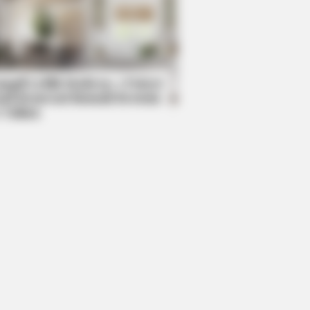
BERRIES
Astonishingly Beautiful Cave
rches
mpil Lebih Modern, 7 Potret
sil Renovasi Rumah Berusia
 Tahun