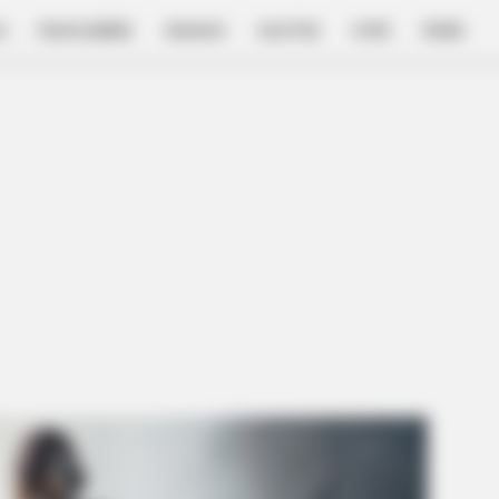
E
FILM & SERIES
NGAKAK
QUOTES
HYPE
MORE