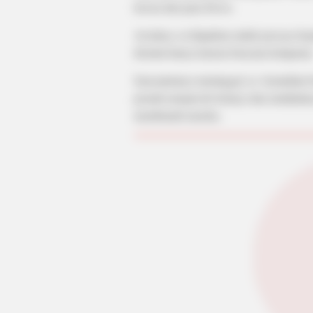
lawan dari para Dewa.
Awalnya, ia diajarkan untuk percaya k
dicintai hanya karena bencana kelaparan
Saat putranya meninggal, ia kemudian
pernah menjawab doanya dan melakukan 
membunuh mereka.