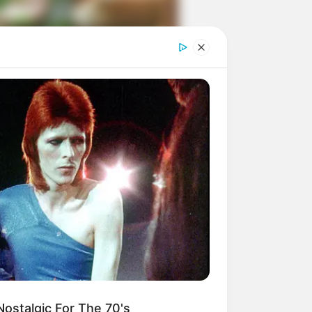
ngka Banget! 10 Pose Lucu
tak yang Bikin Ketawa
mes
byar! 10 Kalimat Baper
kai Bahasa Jawa Ini Bikin
lau Abis
ostalgic For The 70's