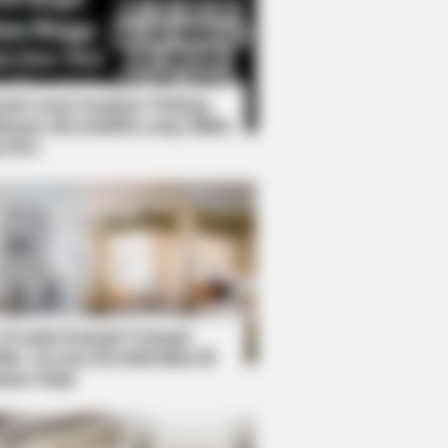
Kata Lucu Seputar Malam
nggu ala Jomblo yang Bikin
enes
s the secret to feeling your best
 Desain Kanopi Tempat
dur, Serasa Beristirahat di
mar Raja