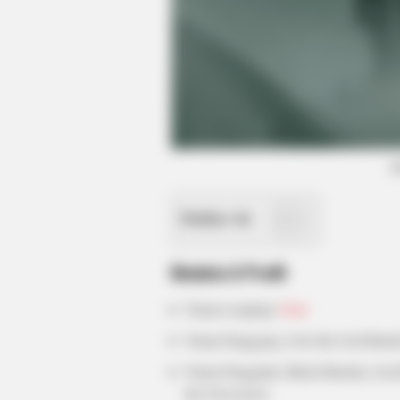
BRAINBERRIES
These 9 Actresses Will Make You
Rethink Good And Evil!
(
Daftar isi
Biodata & Profil
Nama Lengkap:
Gorr
Nama Panggung: Gorr the God Butch
Nama Panggilan: Black Butcher, God 
BRAINBERRIES
the Necroverse