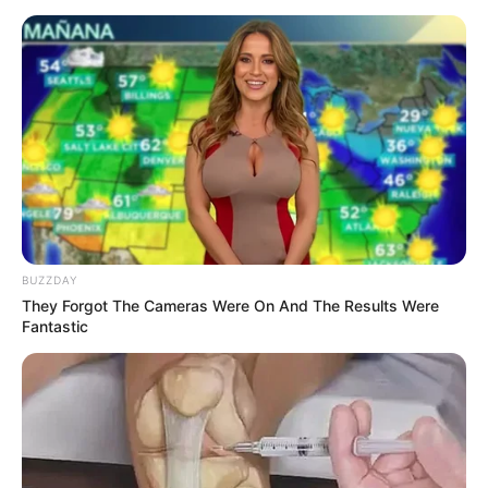
8 Kata Lucu Seputar Malam
Minggu ala Jomblo yang Bikin
Ngenes
BUZZDAY
10 Desain Kanopi Tempat
They Forgot The Cameras Were On And The Results Were
Tidur, Serasa Beristirahat di
Fantastic
Kamar Raja