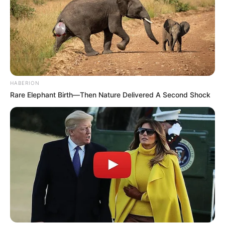
HABERION
Rare Elephant Birth—Then Nature Delivered A Second Shock
Serem! 9 Chat Ojek Online &
Pelanggan Ini Bikin Auto
Merinding
Bikin Ngakak, 10 Potret