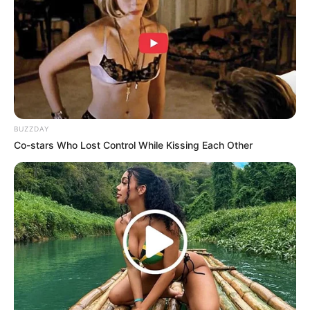
TULIS KOMENTAR
Alamat email Anda tidak akan dipublikasikan.
Ruas yang wajib ditandai
*
BUZZDAY
Co-stars Who Lost Control While Kissing Each Other