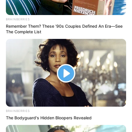
BRAINBERRIES
Remember Them? These '90s Couples Defined An Era—See
The Complete List
BRAINBERRIES
Camilo Madrigal
The Bodyguard's Hidden Bloopers Revealed