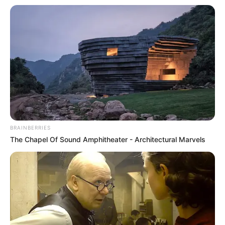
BRAINBERRIES
(foto: reddit)
The Chapel Of Sound Amphitheater - Architectural Marvels
Daftar isi
Biodata & Profil