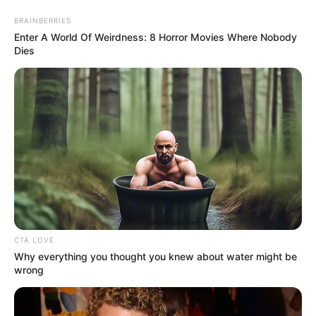
BRAINBERRIES
Enter A World Of Weirdness: 8 Horror Movies Where Nobody
Dies
HOME
INSPIRASI
STYLE
FILM &
NGAKAK
QUOTES
HYPE
MORE
SERIES
CTA LOVE
Why everything you thought you knew about water might be
wrong