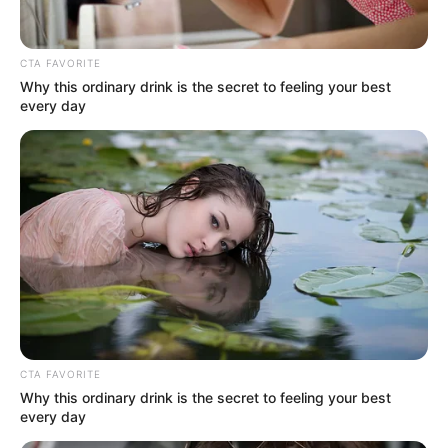
CTA FAVORITE
Why this ordinary drink is the secret to feeling your best
every day
Untuk penampilan, ia memiliki tubuh yang ramping ditambah
dengan kulit cokelat keemasan. Ditambah lagi, dengan mata
Mute
cokelat dan bintik-bintik di hidung dan pipinya.
Ia memiliki rambut pirang gelap keriting. Seringkali ia memakai
kemeja putih lengan panjang dengan lengan digulung dan kerah
yang terbuka.
CTA FAVORITE
Why this ordinary drink is the secret to feeling your best
every day