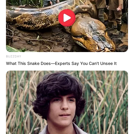
BUZZDAY
What This Snake Does—Experts Say You Can't Unsee It