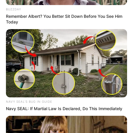
BUZZDAY
Remember Albert? You Better Sit Down Before You See Him
Today
LIHAT ARTIKEL LAINNYA
NAVY SEAL'S BUG IN GUIDE
Navy SEAL: If Martial Law Is Declared, Do This Immediately
Gorr the God Butcher
Yoshiki Murayama