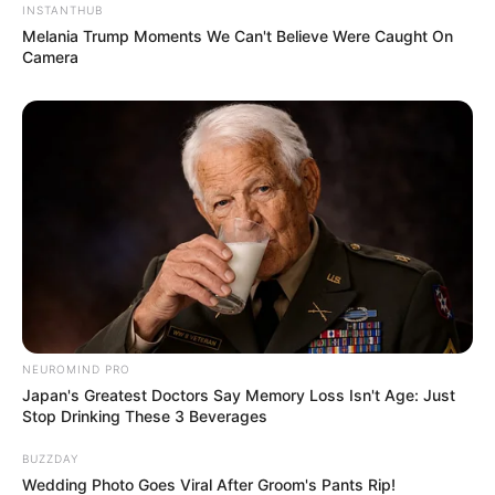
Cosplay Murah Pakai Bahan
INSTANTHUB
Seadanya
Melania Trump Moments We Can't Believe Were Caught On
Camera
Anti Mainstream, 10 Cara
Membawa Barang Belanjaan
Versi Warga Thailand
NEUROMIND PRO
Japan's Greatest Doctors Say Memory Loss Isn't Age: Just
Stop Drinking These 3 Beverages
BUZZDAY
Wedding Photo Goes Viral After Groom's Pants Rip!