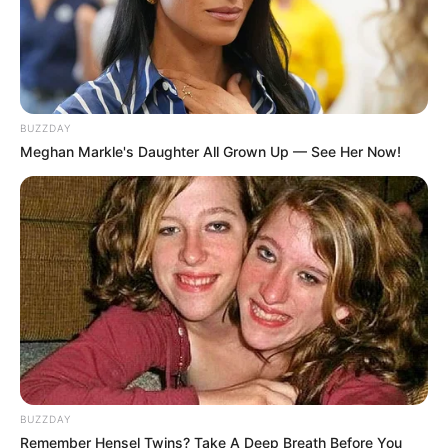
Kekuatanku, semuanya hilang. Aku tak tahu apa yang
kumaksudkan.
Layak dicoba.
BUZZDAY
Meghan Markle's Daughter All Grown Up — See Her Now!
Isabela, pacarmu ada di sini.
Walaupun menjadi karakter pendukung, Camilo Madrigal berhasil
menarik perhatian karena penampilan dan karakteristik yang
dimiliki.
TAGS
CAMILO MADRIGAL
ENCANTO
KARAKTER FILM
BUZZDAY
Remember Hensel Twins? Take A Deep Breath Before You