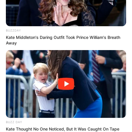
Fail! 10 Potret Makanan Gagal
Dimasak yang Bikin Kamu
Nggak Selera
BUZZDAY
Kate Middleton's Daring Outfit Took Prince William's Breath
Away
10 Pose Manekin Anti
Mainstream yang Konyol
Banget
BUZZ DAY
Kate Thought No One Noticed, But It Was Caught On Tape