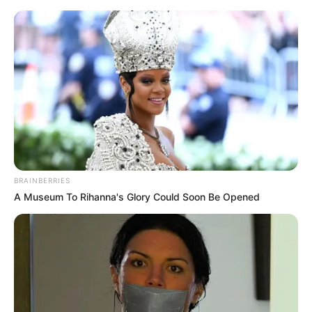
HOME
INSPIRASI
STYLE
FILM &
NGAKAK
QUOTES
HYPE
MORE
SERIES
BRAINBERRIES
A Museum To Rihanna's Glory Could Soon Be Opened