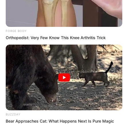
FORGE BODY
Orthopedist: Very Few Know This Knee Arthritis Trick
BUZZDAY
(foto: twitter/GirlsGeneration)
Bear Approaches Cat: What Happens Next Is Pure Magic