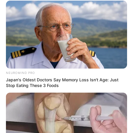
BoA dan aktor Joo Won berkencan sejak akhir 2016 hingga
Oktober-November 2017.
Pecinta kucing, dia punya kucing bernama Sara.
Pada 23 Februari 2017, Mnet mengkonfirmasi bahwa dia akan
menjadi MC/Produser Perwakilan untuk Produce 101 Season 2.
2. Taeyeon
NEUROMIND PRO
Japan's Oldest Doctors Say Memory Loss Isn't Age: Just
Stop Eating These 3 Foods