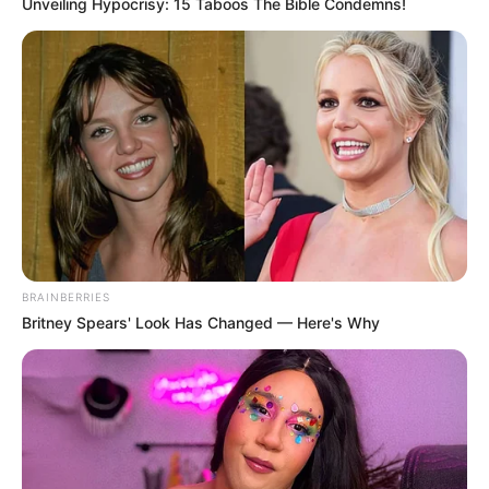
Unveiling Hypocrisy: 15 Taboos The Bible Condemns!
Instagram:
@girlsontop_sm
TikTok:
@girlsontop_sm
Youtube: –
Member Girl On Top
1. BoA
BRAINBERRIES
Britney Spears' Look Has Changed — Here's Why