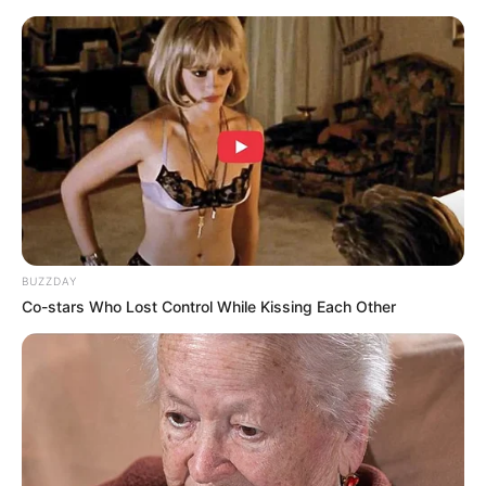
BUZZDAY
Co-stars Who Lost Control While Kissing Each Other
(foto : allkpop)
Biodata & Profil
Nama Lengkap: Kim Hyo Yeon