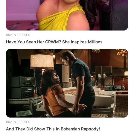
BRAINBERRIES
Have You Seen Her GRWM? She Inspires Millions
(foto: instagram/boakwon)
Biodata & Profil
Nama Lengkap: Kwon Bo-ah
Nama Panggung: BoA
BRAINBERRIES
And They Did Show This In Bohemian Rapsody!
Nama Panggilan: Beat of Angel, Best of All, Kkamshi, and