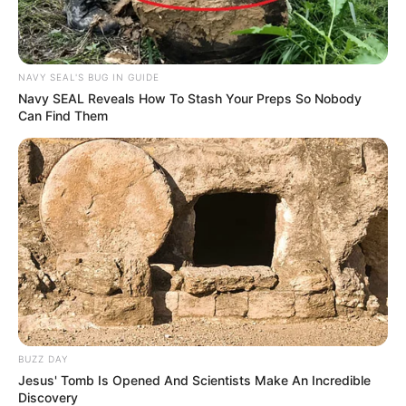
Taeyeon berada di peringkat ke-49 di TC Candler
The 100 Most
Beautiful Faces of 2018
.
Dulu bermain biola.
NAVY SEAL'S BUG IN GUIDE
Navy SEAL Reveals How To Stash Your Preps So Nobody
3. Hyoyeon
Can Find Them
BUZZ DAY
Jesus' Tomb Is Opened And Scientists Make An Incredible
Discovery