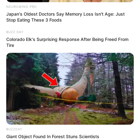
NEUROMIND PRO
Japan's Oldest Doctors Say Memory Loss Isn't Age: Just
Stop Eating These 3 Foods
BUZZ DAY
Colorado Elk's Surprising Response After Being Freed From
Tire
BUZZDAY
Giant Object Found In Forest Stuns Scientists
(foto: instagram/hi_sseulgi)