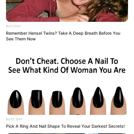
Tinggi Badan: 158 cm
Berat Badan: 45 kg
Golongan Darah: A
BUZZDAY
Profesi: Penyanyi
Remember Hensel Twins? Take A Deep Breath Before You
See Them Now
Hobi: –
Fakta Menarik
BUZZ DAY
Pick A Ring And Nail Shape To Reveal Your Darkest Secrets!