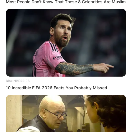
Most People Don't Know That These 8 Celebrities Are Muslim
Bukan member biasa, 7 member ini adalah unit member wanita
yang berada dibawah nauangan SM Entertainment. Mereka
menyebut unik ini sebagai Girl On Top Proyek.
Dalam grup ini akan terdiri dari BoA, Taeyeon dan Hyoyeon dari
Girls’ Generation, Seulgi dan Wendy dari Red Velvet, serta Karina
dan Winter dari aespa.
Uniknya, grup ini tidak memiliki member tetap. Pada setiap
comeback akan berubah lineup.
BRAINBERRIES
10 Incredible FIFA 2026 Facts You Probably Missed