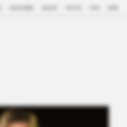
E
FILM & SERIES
NGAKAK
QUOTES
HYPE
MORE