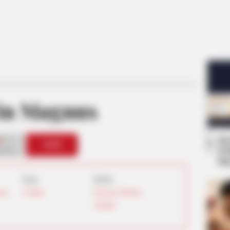
in Magnus
Se
1
VOTE
Pe
s love
Me
Umur:
Profesi:
rnia
,
19 Tahun
Penyanyi
,
TikToker
,
Youtuber