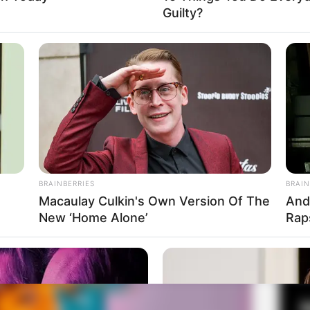
Guilty?
Fa
Di
Ng
a Michele Morrone
BRAINBERRIES
BRAIN
Macaulay Culkin's Own Version Of The
And
New ‘Home Alone’
Rap
10
Ma
Ba