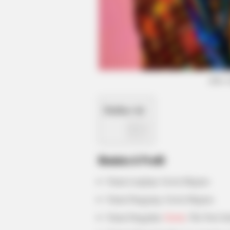
BRAINBERRIES
See The Incredible Physical
Transformations Of These Stars
(foto:
Daftar isi
Biodata & Profil
Nama Lengkap: Gavin Magnus
Nama Panggung: Gavin Magnus
Nama Panggilan:
Gavin
, The Next Ju