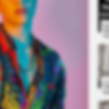
8 
Mi
Ng
BRAINBERRIES
at Give Us Shivers
The 10 Most Stunning 
Your Favorite?
BRAINBERRIES
10
It's The End Of The Road: The Worst
Ti
TV Series Finales Of All Time
Ka