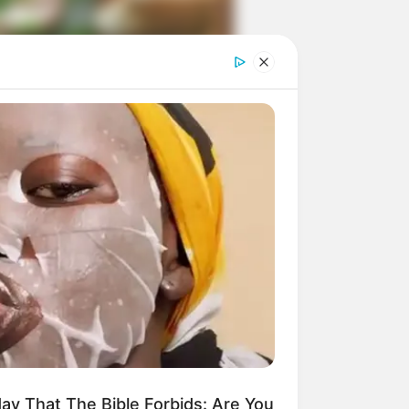
ngka Banget! 10 Pose Lucu
tak yang Bikin Ketawa
mes
byar! 10 Kalimat Baper
kai Bahasa Jawa Ini Bikin
lau Abis
ay That The Bible Forbids: Are You