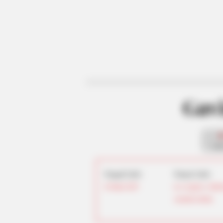
Gav
fan
Tanggal Lahir:
Tempat Lahir:
26 Maret
2007
Los Angeles
,
Califo
Amerika Serikat