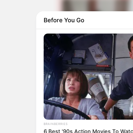
Before You Go
Tak sendiri, ia kerap membuat konten be
Bahkan tak hanya video, keduanya juga
berjudul
Cruchin.
Minatnya dalam musik mulai tumbuh da
tahun 2019 yang bernama Boys of Summ
BRAINBERRIES
6 Best '90s Action Movies To Wat