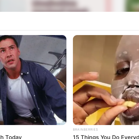
La
Ka
Ge
rsama dengan pacarnya saat itu yaitu Piper Rockelle.
 berkolaborasi dalam membuat single yang
Am
Mute
Pa
n ia memutuskan untuk membuat tur pertunjukkan pada
Ga
er Tour.
BRAINBERRIES
ch Today
15 Things You Do Everyd