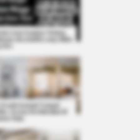
Kata Lucu Seputar Malam
nggu ala Jomblo yang Bikin
enes
Women From Lebanon - Who Is
 Desain Kanopi Tempat
dur, Serasa Beristirahat di
mar Raja