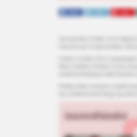
SHARE
TWEET
SHARE
Saat menonton Youtube, Gavin Magnus t
orang lain saja. Ia ingin membuat videony
Untuk tu, di tahun 2016 ia mengunggah
Mario’s Kindness Problem. Ia terus meny
membeli perlengkapan untuk keperluan s
Perlahan-lahan, kontennya semakin bany
terus membuat konten hingga tiga tahun