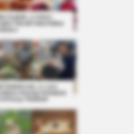
kin Ngakak, 10 Potret
splay Murah Pakai Bahan
adanya
ti Mainstream, 10 Cara
mbawa Barang Belanjaan
rsi Warga Thailand