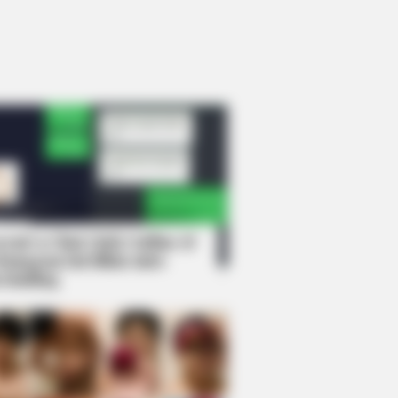
rem! 9 Chat Ojek Online &
langgan Ini Bikin Auto
rinding