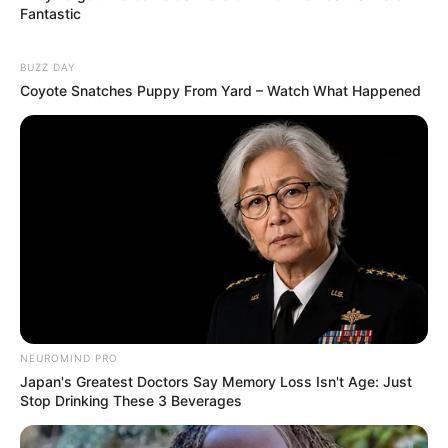
Fantastic
Serem! 9 Chat Ojek Online &
BUZZ DAY
Pelanggan Ini Bikin Auto
Coyote Snatches Puppy From Yard – Watch What Happened
Merinding
Bikin Ngakak, 10 Potret
Cosplay Murah Pakai Bahan
Seadanya
NEUROMIND PRO
Japan's Greatest Doctors Say Memory Loss Isn't Age: Just
Stop Drinking These 3 Beverages