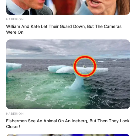
HABERION
William And Kate Let Their Guard Down, But The Cameras
Were On
10 Desain Kanopi Tempat
Tidur, Serasa Beristirahat di
Kamar Raja
Tampil Lebih Modern, 7 Potret
HABERION
Hasil Renovasi Rumah Berusia
Fishermen See An Animal On An Iceberg, But Then They Look
90 Tahun
Closer!