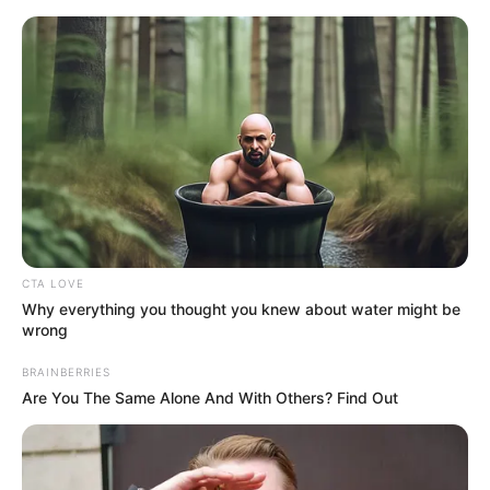
HOME
INSPIRASI
STYLE
FILM &
NGAKAK
QUOTES
HYPE
MORE
SERIES
CTA LOVE
Why everything you thought you knew about water might be
wrong
BRAINBERRIES
Are You The Same Alone And With Others? Find Out