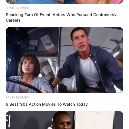
BRAINBERRIES
Shocking Turn Of Event: Actors Who Pursued Controversial
Careers
BRAINBERRIES
6 Best '90s Action Movies To Watch Today
Garett Nolan