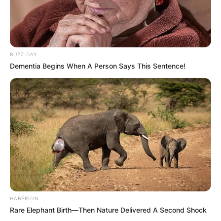
Megan Domani
Beby Tsabina
BUZZ DAY
Dementia Begins When A Person Says This Sentence!
Salshabilla Adriani
Angela Gilsha
TULIS KOMENTAR
Alamat email Anda tidak akan dipublikasikan.
Ruas yang wajib ditandai
*
HABERION
Rare Elephant Birth—Then Nature Delivered A Second Shock