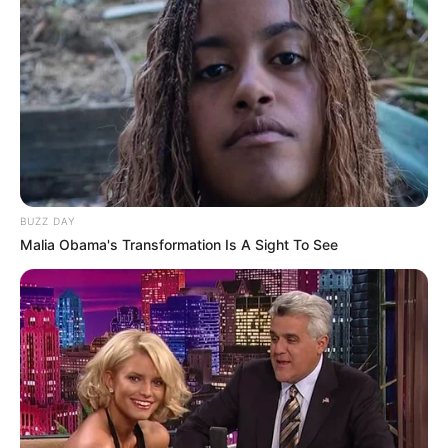
Anti Mainstream, 10 Cara
Membawa Barang Belanjaan
Versi Warga Thailand
BUZZ DAY
Malia Obama's Transformation Is A Sight To See
Langka Banget! 10 Pose Lucu
Katak yang Bikin Ketawa
Gemes