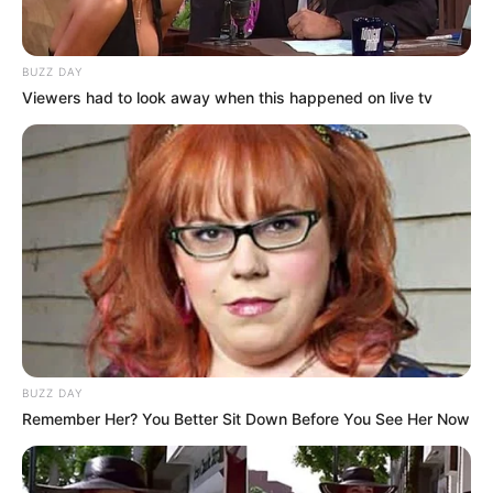
BUZZ DAY
Viewers had to look away when this happened on live tv
Ambyar! 10 Kalimat Baper
Pakai Bahasa Jawa Ini Bikin
Galau Abis
Fail! 10 Potret Makanan Gagal
Dimasak yang Bikin Kamu
BUZZ DAY
Nggak Selera
Remember Her? You Better Sit Down Before You See Her Now