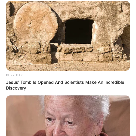
LIHAT ARTIKEL LAINNYA
BUZZ DAY
Jesus' Tomb Is Opened And Scientists Make An Incredible
Discovery
Laras Kinanda
Nyimas Ratu Rafa