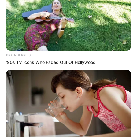
Ia kemudian merambah ke dunia Instagram pada Juni 2019 disusul
Twitter pada April 2020. Tak hanya itu, ia juga merilis single yang
Mute
berjudul
Black Sheep
yang dirilis pada Desember 2020.
Pengikutnya semakin bertambah bahkan ia termasuk dalam
peringkat 9210 di Amerika Serikat pada tahun 2021.
BRAINBERRIES
’90s TV Icons Who Faded Out Of Hollywood