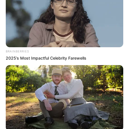
BRAINBERRIES
2025’s Most Impactful Celebrity Farewells
(foto: instagram/garettnolann)
Daftar isi
Biodata & Profil