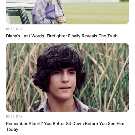
Single
Black Sheep
(2020)
BUZZ DAY
Cara Garett Nolan membuat tubuhnya menjadi tegap dan atletis
Diana’s Last Words: Firefighter Finally Reveals The Truth
berhasil menarik banyak perhatian. Ia juga sukses memiliki
penampilan mengagumnya dan semakin berkembang di dunia
media sosial.
TAGS
GARETT NOLAN
MODEL
PENYANYI
SELEBRITI MANCANEGARA
TIKTOKER
BUZZ DAY
Remember Albert? You Better Sit Down Before You See Him
Today