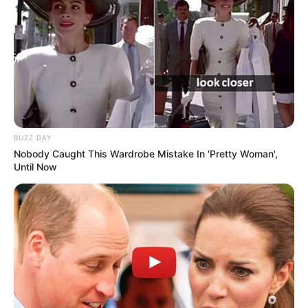
10 Pose Manekin Anti
Mainstream yang Konyol
Banget
BUZZ DAY
Nobody Caught This Wardrobe Mistake In 'Pretty Woman',
Until Now
8 Kata Lucu Seputar Malam
Minggu ala Jomblo yang Bikin
Ngenes