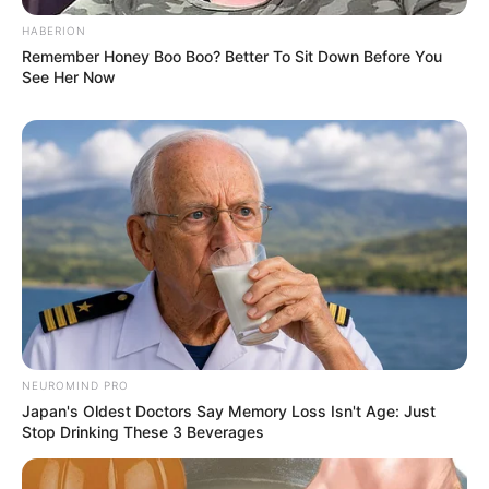
Seadanya
HABERION
Remember Honey Boo Boo? Better To Sit Down Before You
See Her Now
Anti Mainstream, 10 Cara
Membawa Barang Belanjaan
Versi Warga Thailand
NEUROMIND PRO
Japan's Oldest Doctors Say Memory Loss Isn't Age: Just
Stop Drinking These 3 Beverages
Langka Banget! 10 Pose Lucu