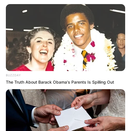
8 Kata Lucu Seputar Malam
Minggu ala Jomblo yang Bikin
Ngenes
10 Desain Kanopi Tempat
BUZZDAY
Tidur, Serasa Beristirahat di
The Truth About Barack Obama's Parents Is Spilling Out
Kamar Raja