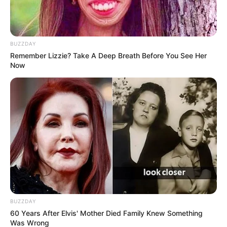
TULIS KOMENTAR
Alamat email Anda tidak akan dipublikasikan.
Ruas yang wajib ditandai
*
BUZZDAY
Remember Lizzie? Take A Deep Breath Before You See Her
Now
BUZZDAY
60 Years After Elvis' Mother Died Family Knew Something
Was Wrong