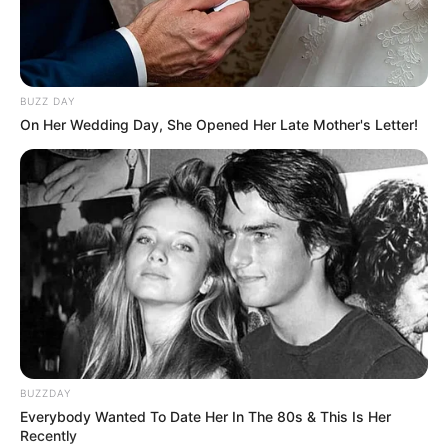
Tampil Lebih Modern, 7 Potret
Hasil Renovasi Rumah Berusia
90 Tahun
BUZZ DAY
On Her Wedding Day, She Opened Her Late Mother's Letter!
BUZZDAY
Everybody Wanted To Date Her In The 80s & This Is Her
Recently