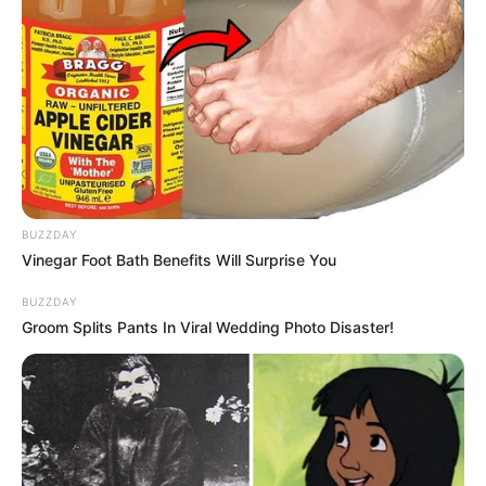
Katak yang Bikin Ketawa
Gemes
Ambyar! 10 Kalimat Baper
BUZZDAY
Pakai Bahasa Jawa Ini Bikin
Vinegar Foot Bath Benefits Will Surprise You
Galau Abis
BUZZDAY
Groom Splits Pants In Viral Wedding Photo Disaster!
Fail! 10 Potret Makanan Gagal