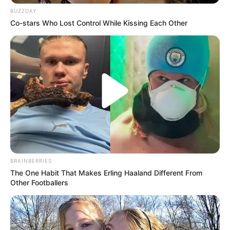
BUZZDAY
Kewarganegaraan: Amerika Serikat
Co-stars Who Lost Control While Kissing Each Other
Pendidikan:
SMA Heritage ;
University of North Carolina at Charlotte – Business
Administration;
Agama: –
Tinggi: 172 cm
Orang tua: –
Saudara: Devin
Pacar: –
BRAINBERRIES
The One Habit That Makes Erling Haaland Different From
Profesi: TikToker
Other Footballers
Hobi: Bermain Basket
Facebook: –