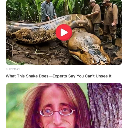
Natasha Wilona
Willie Salim
Anastasya Khosasih
Maria Vania
BUZZDAY
What This Snake Does—Experts Say You Can't Unsee It
Rod Wave
XXXTentacion