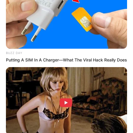
(foto: instagram/dtay.known)
BUZZ DAY
Putting A SIM In A Charger—What The Viral Hack Really Does
Daftar isi
Biodata & Profil
Nama Lengkap: Dante’ Williams
Nama Panggung:
Dtay Known
, Dtay
Nama Panggilan: Dtay
Tempat, Tanggal Lahir: Amerika Serikat, 4 Februari 1998