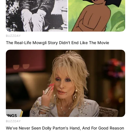
Dimasak yang Bikin Kamu
Nggak Selera
BUZZDAY
The Real-Life Mowgli Story Didn't End Like The Movie
10 Pose Manekin Anti
Mainstream yang Konyol
Banget
BUZZDAY
We’ve Never Seen Dolly Parton's Hand, And For Good Reason