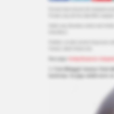
Pacaran lama ternyata tak menjamin pas
Pecipta yang tak bisa diprediksi siapapu
Inilah yang dirasakan sederet artis beri
kekasihnya.
Padahal, sewaktu mereka berpacaran sud
Namun, takdir berkata lain.
Baca juga:
Sering Berperan Antagoni
1. Usai ditinggal Ammar Zoni ni
kariernya. Ia juga sudah move o