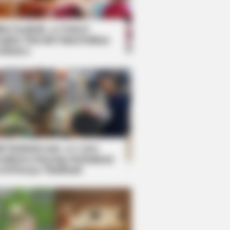
kin Ngakak, 10 Potret
splay Murah Pakai Bahan
adanya
ti Mainstream, 10 Cara
mbawa Barang Belanjaan
rsi Warga Thailand