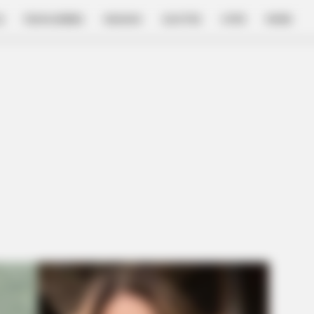
E
FILM & SERIES
NGAKAK
QUOTES
HYPE
MORE