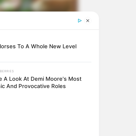
ngka Banget! 10 Pose Lucu
tak yang Bikin Ketawa
mes
Horses To A Whole New Level
BERRIES
e A Look At Demi Moore's Most
nic And Provocative Roles
byar! 10 Kalimat Baper
kai Bahasa Jawa Ini Bikin
lau Abis