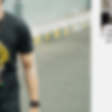
Ta
Ha
90
BRAINBERRIES
ch Today
The Influencer Who Went
BRAINBERRIES
BRAIN