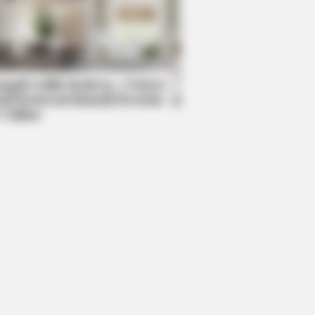
mpil Lebih Modern, 7 Potret
sil Renovasi Rumah Berusia
 Tahun
 Viral For Inspiring GRWMs
BERRIES