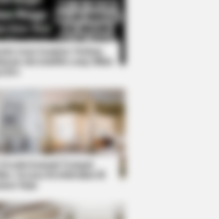
Kata Lucu Seputar Malam
nggu ala Jomblo yang Bikin
enes
BERRIES
 Bodyguard's Hidden Bloopers
ealed
 Desain Kanopi Tempat
dur, Serasa Beristirahat di
mar Raja