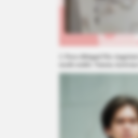
2. Pasca ditinggal Fita Anggri
masih sendiri. Namun, karierny
BRAINBERRIES
The 90s Was A Fantastic Decade 
Fans Of Action Movies