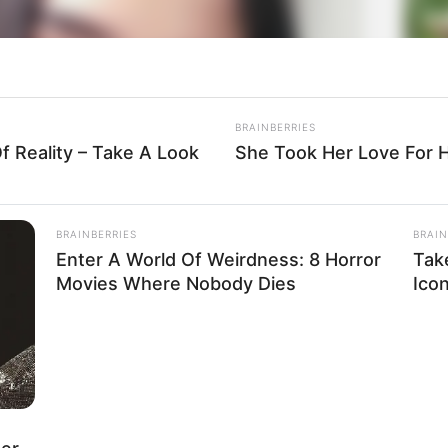
La
Ka
Ge
BRAINBERRIES
f Reality – Take A Look
She Took Her Love For 
BRAINBERRIES
BRAIN
Enter A World Of Weirdness: 8 Horror
Tak
Movies Where Nobody Dies
Ico
Am
Pa
Ga