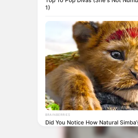
Top 10 Pop Divas (She's Not Num
1)
(foto
BRAINBERRIES
Did You Notice How Natural Simba
The Movie?