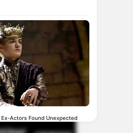
il! 10 Potret Makanan Gagal
masak yang Bikin Kamu
gak Selera
 Pose Manekin Anti
instream yang Konyol
nget
 Ex-Actors Found Unexpected