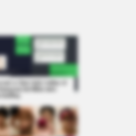
rem! 9 Chat Ojek Online &
langgan Ini Bikin Auto
rinding