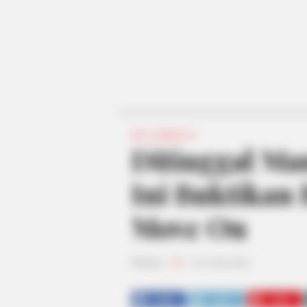
SELEBRITI
Ditinggal Man
Ini Buktikan 
Move On
Penulis:
siti
|
20 Juni 2020
SHARE
TWEET
SHARE