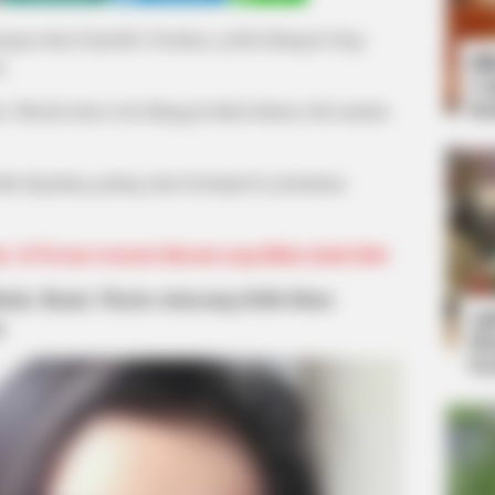
angan akan berjodoh. Pasalnya, jodoh ditangan Sang
Bi
n.
Co
Se
kut. Mereka harus rela ditinggal nikah duluan oleh mantan
ah digadang-gadang akan berlanjut ke pelaminan.
s, 10 Pesona Garneta Haruni yang Bikin Jatuh Hati
kah, Ranty Maria sekarang lebih fokus
An
n
Me
Ve