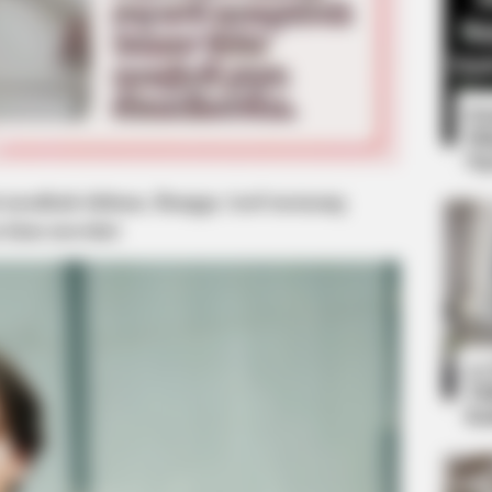
8 
Mi
Ng
ani menikah duluan, Rangga Azof memang
a kian meroket
Mute
BRAINBERRIES
BRAIN
For
8 Movies Based On Real Stories That
The
Give Us Shivers
Rev
10
Ti
Ka