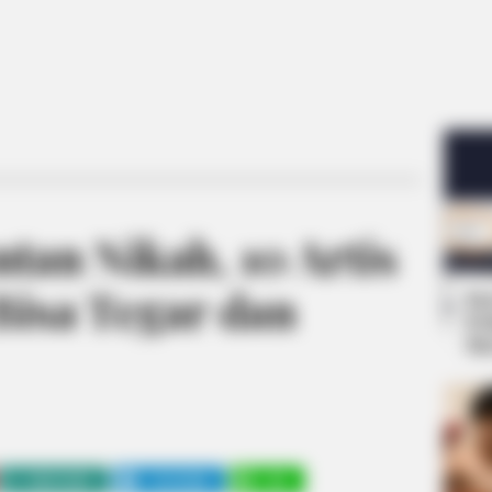
tan Nikah, 10 Artis
Bisa Tegar dan
Se
Pe
Me
WHATSAPP
TELEGRAM
LINE