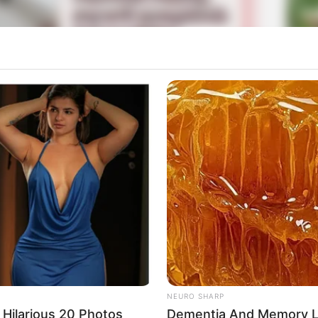
La
Ka
Ge
Mute
Am
Pa
Ga
NEURO SHARP
Hilarious 20 Photos
Dementia And Memory L