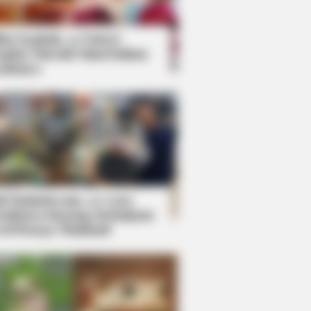
kin Ngakak, 10 Potret
splay Murah Pakai Bahan
adanya
ti Mainstream, 10 Cara
mbawa Barang Belanjaan
rsi Warga Thailand