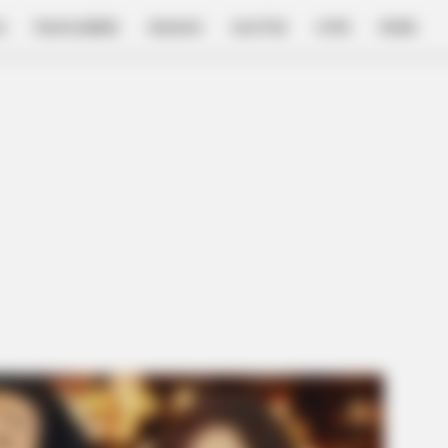
E
FILM & SERIES
NGAKAK
QUOTES
HYPE
MORE