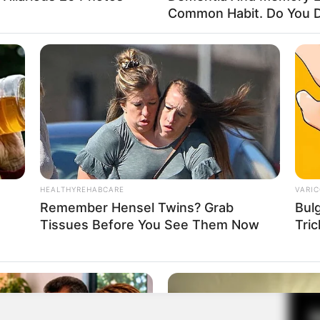
Common Habit. Do You D
Fa
Di
Ng
起好好吃饭
 Fan
HEALTHYREHABCARE
VARIC
Remember Hensel Twins? Grab
Bul
Tissues Before You See Them Now
Tric
10
Ma
Ba