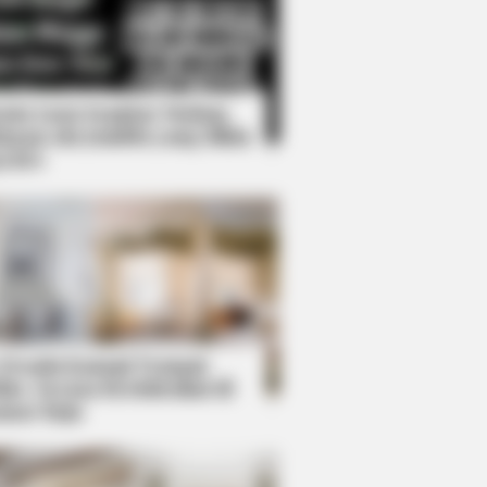
Kata Lucu Seputar Malam
nggu ala Jomblo yang Bikin
enes
ly Ignored Meghan On Stage
 Desain Kanopi Tempat
dur, Serasa Beristirahat di
mar Raja