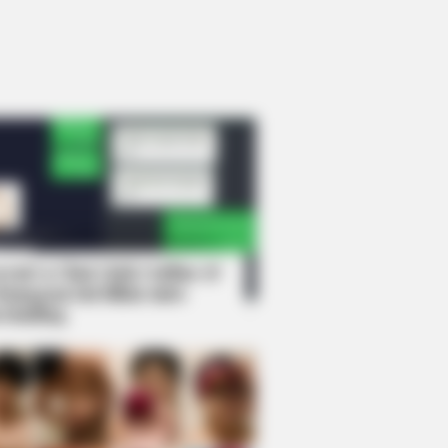
rem! 9 Chat Ojek Online &
langgan Ini Bikin Auto
rinding