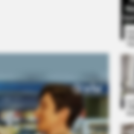
8 
Mi
Ng
INSTANTHUB
Kevin Costner Complete
10
Ti
Ka