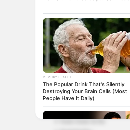
Detail
Judul: Dine with Love / 陪你一
Judul lain: Pei Ni Yi Qi Hao Hao Chi
MEMORY HEALTH
Genre: Romansa, Makanan
The Popular Drink That's Silently
Negara: China
Destroying Your Brain Cells (Most
People Have It Daily)
Sutradara: Chen Gang
Produser: –
Penulis Naskah: Hu Hui