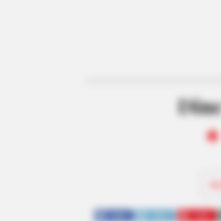
Dine
Be
SHARE
TWEET
SHARE