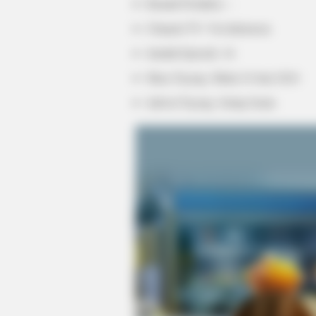
Rumah Produksi: –
Channel TV: Viu Indonesia
Jumlah Episode: 16
Masa Tayang: Mulai 24 Juni 2024
Jadwal Tayang: Setiap Senin
GUATEMALA DENTAL
Guatemala Dental