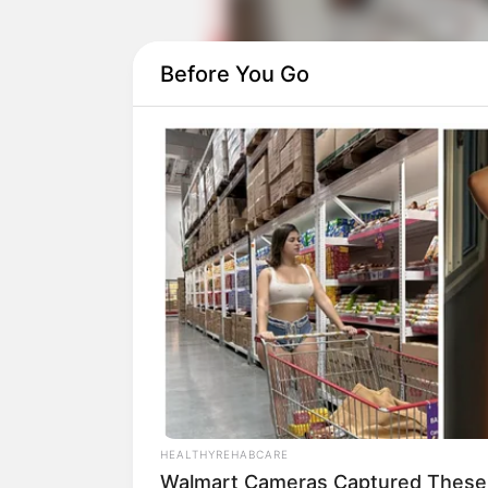
Before You Go
Daftar isi
HEALTHYREHABCARE
Walmart Cameras Captured These 