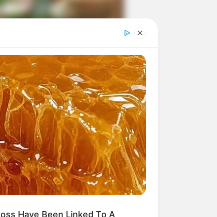
ngka Banget! 10 Pose Lucu
tak yang Bikin Ketawa
mes
byar! 10 Kalimat Baper
kai Bahasa Jawa Ini Bikin
lau Abis
oss Have Been Linked To A