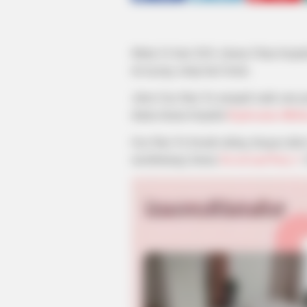
Mulai 24 Juni 2024, drama China berju
ini tayang setiap hari Senin.
Aktor Gao Han Yu menjadi salah satu p
dalam drama berjudul
Exploration Meth
Gao Han Yu beradu akting dengan aktri
membintangi drama
Sword and Fairy 1
(