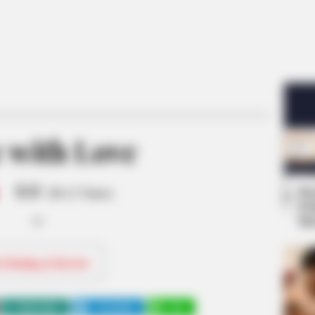
 with Love
8.8
Se
/10 (1 Votes)
Pe
Me
ri Rating & Review
WHATSAPP
TELEGRAM
LINE