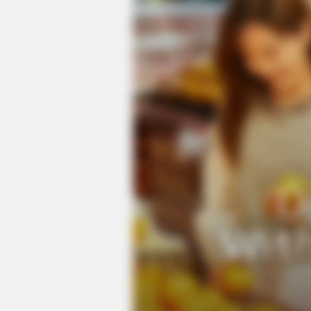
BUZZ DAY
Co-stars Who Lost Control While
Kissing Each Other