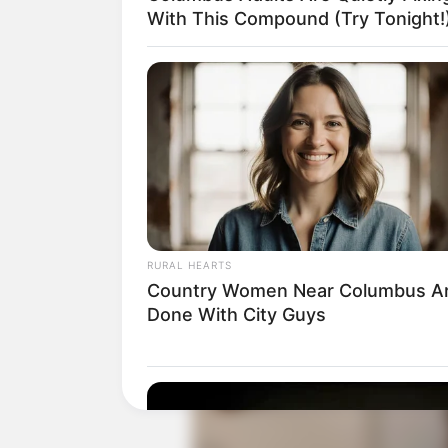
With This Compound (Try Tonight!
Di dunia modeling, ia pernah berkolabo
Bahkan tampil di majalah terkenal seper
Cosmopolitan.
Sedangkan di Instagram
Collective,
Hanne Bloch
dan lainnya.
Baca juga:
Biodata, Profil, dan Fakt
RURAL HEARTS
Country Women Near Columbus A
Done With City Guys