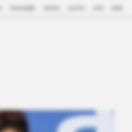
E
FILM & SERIES
NGAKAK
QUOTES
HYPE
MORE