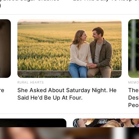
)
rasi dengan
Wildfox, BikBok, Guess,
dan
Missguided.
Fa
ti
Arcadia, Women’s Health
serta
Mute
Di
, ia melakukan pemotretan dengan
Bardo
Ng
a Zoe Gara
RURAL HEARTS
MEMO
re
She Asked About Saturday Night. He
The 
Said He'd Be Up At Four.
Des
10
Peop
Ma
Ba