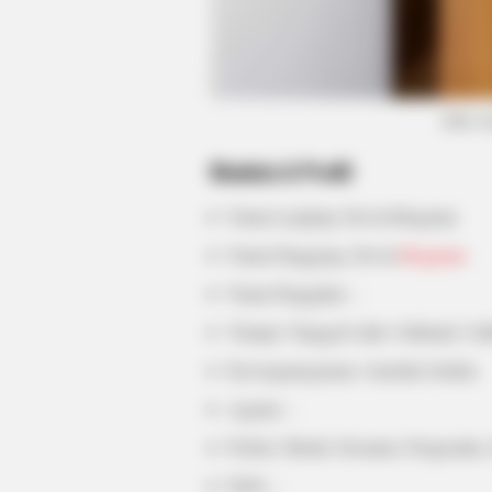
HABERION
He Helped A Dying Polar Bear—Th
(foto:
Ending Is Unbelievable!
Biodata & Profil
Nama Lengkap: Devin Brugman
Nama Panggung: Devin
Brugman
Nama Panggilan: –
Tempat, Tanggal Lahir: Oakland, Cal
Kewarganegaraan: Amerika Serikat
Agama: –
Profesi: Model, Desainer, Pengusaha,
Hobi: –