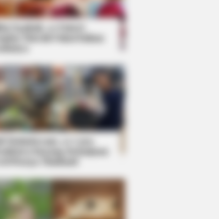
kin Ngakak, 10 Potret
splay Murah Pakai Bahan
adanya
ti Mainstream, 10 Cara
mbawa Barang Belanjaan
rsi Warga Thailand