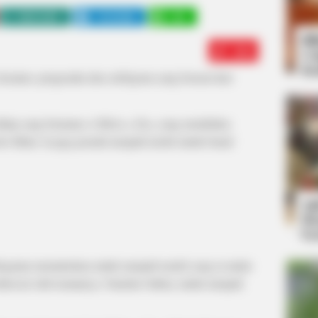
WHATSAPP
TELEGRAM
LINE
Bi
Edit
Co
Se
sainer, pengusaha dan selebgram yang berasal dari
 hidup yang bernama
A Bikini a Day
yang membahas
to bikini. Ia juga pernah menjadi model untuk brand
An
Me
Ve
 Brugman memutuskan untuk menjadi model yang ia mulai
a ditawari oleh temannya, Natasha Oakley untuk menjadi