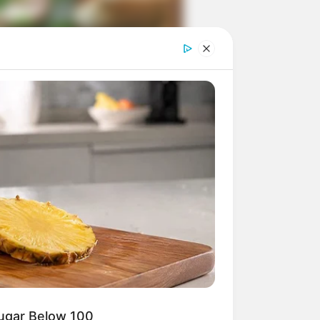
ngka Banget! 10 Pose Lucu
tak yang Bikin Ketawa
mes
byar! 10 Kalimat Baper
kai Bahasa Jawa Ini Bikin
lau Abis
Sugar Below 100