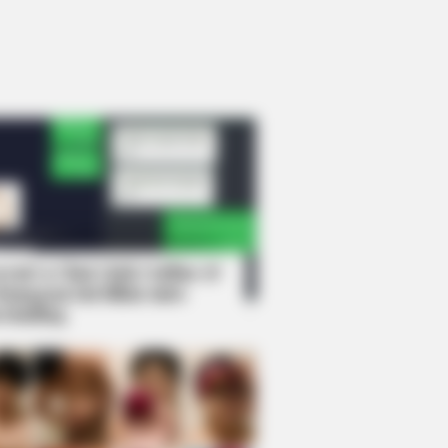
rem! 9 Chat Ojek Online &
langgan Ini Bikin Auto
rinding