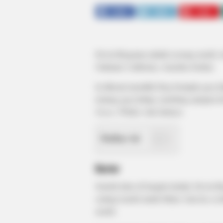
SHARE
TWEET
SHARE
Devin Brugman adalah seorang model, de
Oakland, California, Amerika Serikat.
Ia dikenal memiliki blog bertajuk gaya
tentang gaya hidup, modeling ataupun fo
Guess, Wildfox
dan lainnya.
Daftar isi
Karier
Seteleh lulus di bangku kuliah, Devin
seabgai model untuk bikini. Saat itu, i
model.