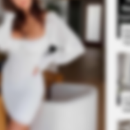
8 
Mi
Ng
HABERION
 One Should See
Honey Boo Boo Is So Thi
10
Ti
Ka