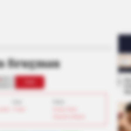
n Brugman
0
Se
VOTE
Pe
s love
Me
Umur:
Profesi:
Serikat
35 Tahun
Desainer
,
Model
,
Pengusaha
,
Selebgram