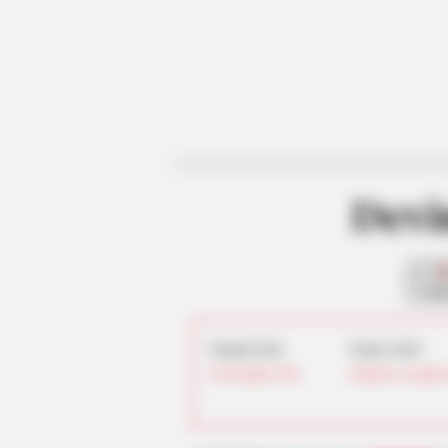
Devi
fan
Tanggal Lahir:
Tempat Lahir:
26 Desember
1990
California
,
Amerika 