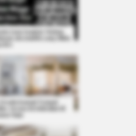
Kata Lucu Seputar Malam
nggu ala Jomblo yang Bikin
enes
n! See Her In Fierce New Photo
 Desain Kanopi Tempat
dur, Serasa Beristirahat di
mar Raja