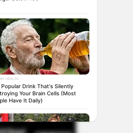
il! 10 Potret Makanan Gagal
masak yang Bikin Kamu
gak Selera
RY HEALTH
Popular Drink That's Silently
troying Your Brain Cells (Most
 Pose Manekin Anti
le Have It Daily)
instream yang Konyol
nget