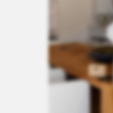
HABERION
A Trail Camera Captures What No