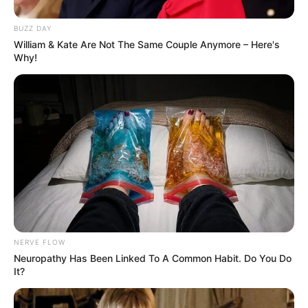
2. Outfit Davina gapernah gagal sekalipun bergaya kasual
BUZZ DAY
William & Kate Are Not The Same Couple Anymore – Here's
Why!
NERVE FLOW
Neuropathy Has Been Linked To A Common Habit. Do You Do
It?