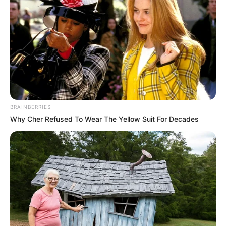
BRAINBERRIES
Why Cher Refused To Wear The Yellow Suit For Decades
(foto: instagram/davinaakaramoy)
5. Pakai kacamata kelihatan lebih dewasa ya