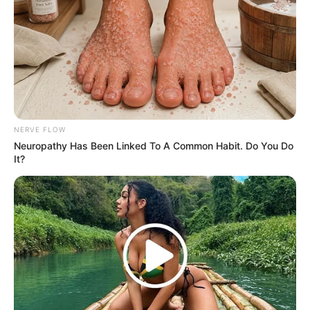
keluarga, rajin ibadah, dan tertarik dengan musik.
Baca juga:
Biodata, Profil, dan Fakta Agoye Mahendra
NERVE FLOW
Neuropathy Has Been Linked To A Common Habit. Do You Do
It?