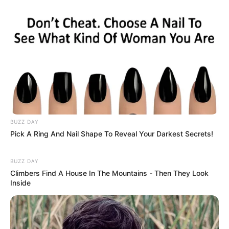
Wanita Terbaik –
Ipar adalah Maut
Nominasi
Festival Film Bandung 2024 – Pemeran Pembantu Wanita
Terpuji Film Bioskop –
Ipar adalah Maut
Quotes
Kamu akan tumbuh dengan indah dengan caramu
BUZZ DAY
sendiri
Pick A Ring And Nail Shape To Reveal Your Darkest Secrets!
Setiap momen di sini adalah sebuah berkah, dan aku
BUZZ DAY
dipenuhi dengan rasa syukur
Climbers Find A House In The Mountains - Then They Look
Inside
Foto – foto Davina Karamoy
1. Pakai hijab, auranya langsung terpancar