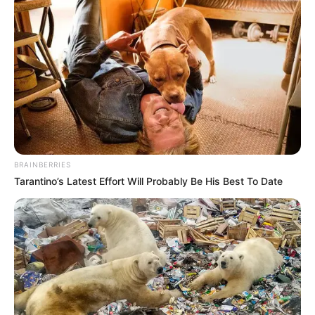
Baca juga:
Biodata, Profil, dan Fakta Baby Margaretha
Mute
BRAINBERRIES
Tarantino’s Latest Effort Will Probably Be His Best To Date