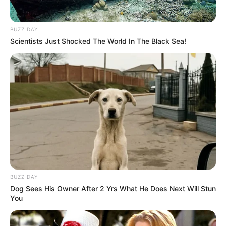
BUZZ DAY
Scientists Just Shocked The World In The Black Sea!
(foto: instagram/davinaakaramoy)
4. Tampil feminim dengan dress dan sentuhan bandana
BUZZ DAY
Dog Sees His Owner After 2 Yrs What He Does Next Will Stun
You