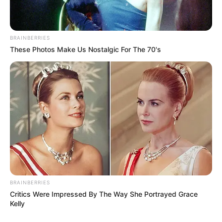
Berat Badan: – kg
Golongan Darah: –
Warna Rambut: Hitam
BRAINBERRIES
These Photos Make Us Nostalgic For The 70's
Warna Mata: Coklat
Warn Kulit: Putih
Ukuran Tubuh: –
Ukuran Sepatu: –
Ukuran Baju: –
Pendidikan
SMA Negeri 5 Depok
BRAINBERRIES
Universitas Pancasila, Jurusan Ilmu Hukum
Critics Were Impressed By The Way She Portrayed Grace
Kelly
Keluarga