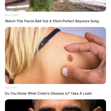
Setelah semua mendapatkan waktu perkenalan, ia bersama
BUZZ DAY
member lain resmi debut pada 7 Agustus 2019. Dalam debutnya
Watch This Parrot Belt Out A Pitch-Perfect Beyonce Song
tersebut, mereka membawakan
Pink Punch
sebagai mini album
pertama.
BUZZDAY
Do You Know What Crohn's Disease Is? Take A Look!