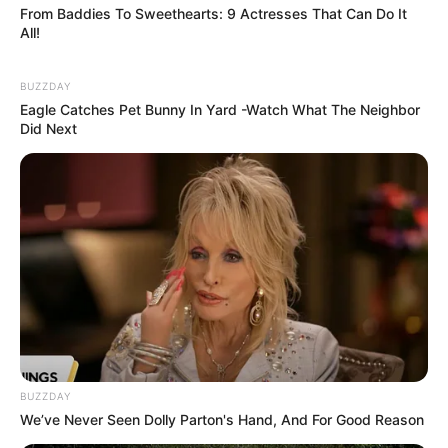
From Baddies To Sweethearts: 9 Actresses That Can Do It
All!
LIHAT ARTIKEL LAINNYA
BUZZDAY
Eagle Catches Pet Bunny In Yard -Watch What The Neighbor
Did Next
Nyimas Ratu Rafa
Beby Tsabina
BUZZDAY
We’ve Never Seen Dolly Parton's Hand, And For Good Reason
Salshabilla Adriani
Haico Van der Veken