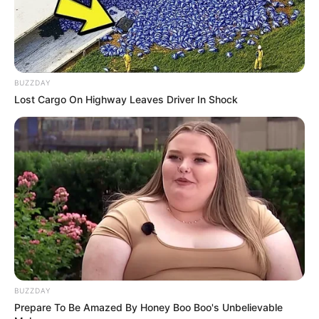
10 Desain Kanopi Tempat
Tidur, Serasa Beristirahat di
Kamar Raja
BUZZDAY
Lost Cargo On Highway Leaves Driver In Shock
Tampil Lebih Modern, 7 Potret
Hasil Renovasi Rumah Berusia
90 Tahun
BUZZDAY
Prepare To Be Amazed By Honey Boo Boo's Unbelievable