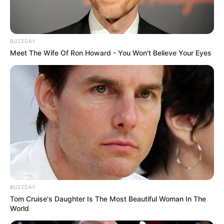
Merinding
BUZZDAY
Meet The Wife Of Ron Howard - You Won't Believe Your Eyes
Bikin Ngakak, 10 Potret
Cosplay Murah Pakai Bahan
Seadanya
BUZZDAY
Tom Cruise's Daughter Is The Most Beautiful Woman In The
World
Anti Mainstream, 10 Cara
Membawa Barang Belanjaan