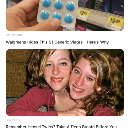
BOOSTARO
Walgreens Hides This $1 Generic Viagra - Here's Why
BUZZDAY
Remember Hensel Twins? Take A Deep Breath Before You