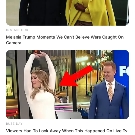
Pakai Bahasa Jawa Ini Bikin
Galau Abis
INSTANTHUB
Melania Trump Moments We Can't Believe Were Caught On
Camera
Fail! 10 Potret Makanan Gagal
Dimasak yang Bikin Kamu
Nggak Selera
BUZZ DAY
Viewers Had To Look Away When This Happened On Live Tv