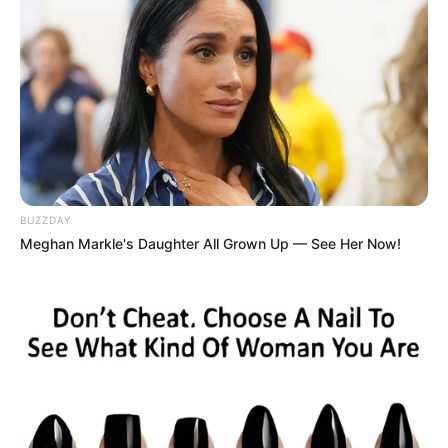
1
VOTE
fans love
Tanggal Lahir:
Tempat Lahir:
29 April
2005
Seongnam
,
Korea Selatan
Umur:
Profesi:
21 Tahun
Penyanyi
BUZZDAY
Meghan Markle's Daughter All Grown Up — See Her Now!
Edit
Tertarik di bidang musik, Dahyun bermimpi memiliki band ketika
sudah dewasa. Mimpi masa kecil itu mulai ia realisasikan ketika ia
beranjak remaja dengan ikut di berbagai audisi.
Ia kemudian ikut beberapa audisi dan sempat diterima di salah satu