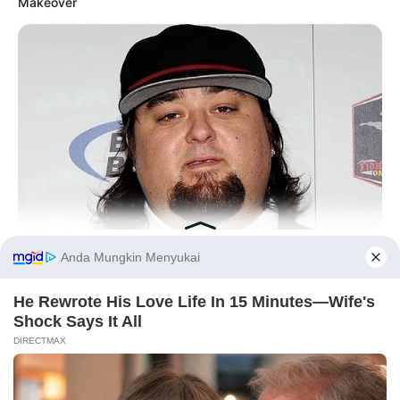
Makeover
BUZZ DAY
Remember Chumlee? Take A Deep Breath Before You See
Him Now
Before You Go
BUZZDAY
Polar Bear Approaches Fishermen - Watch
PRIVACY POLICY
DISCLAIMER
HUBUNGI KAMI
IKLAN