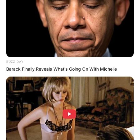
BUZZ DAY
Barack Finally Reveals What's Going On With Michelle
(foto: instagram/rocketpunch_dahyun)
Daftar isi
Biodata & Profil