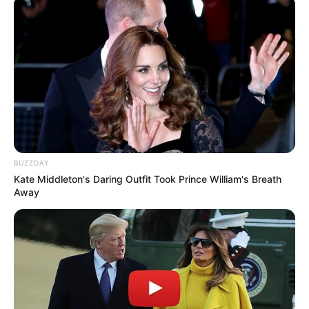
Versi Warga Thailand
Langka Banget! 10 Pose Lucu
Katak yang Bikin Ketawa
BUZZDAY
Gemes
Kate Middleton's Daring Outfit Took Prince William's Breath
Away
Ambyar! 10 Kalimat Baper