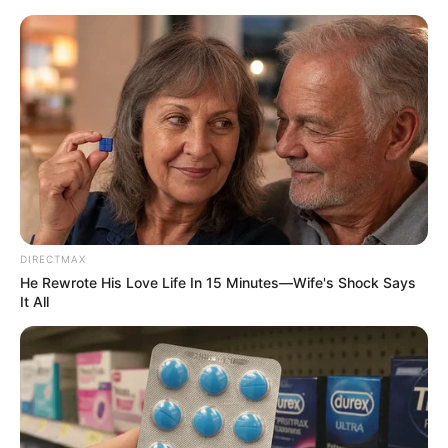
HOME
INSPIRASI
STYLE
FILM &
NGAKAK
QUOTES
HYPE
MORE
SERIES
DIRECTMAX
He Rewrote His Love Life In 15 Minutes—Wife's Shock Says
It All