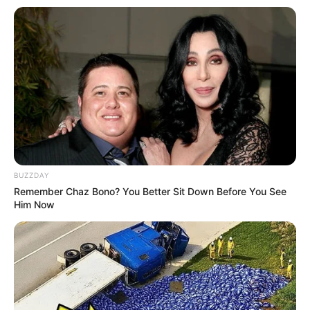
10 Pose Manekin Anti
Mainstream yang Konyol
Banget
8 Kata Lucu Seputar Malam
BUZZDAY
Minggu ala Jomblo yang Bikin
Remember Chaz Bono? You Better Sit Down Before You See
Ngenes
Him Now