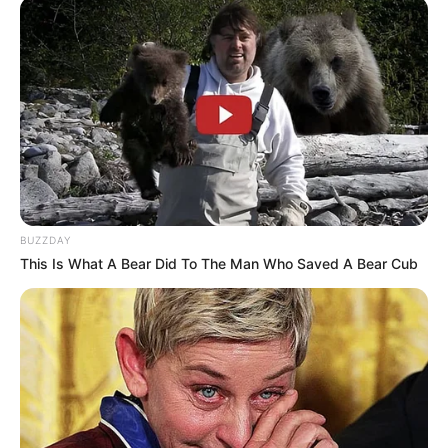
Yasmin Napper
Aura Kasih
TULIS KOMENTAR
BUZZDAY
This Is What A Bear Did To The Man Who Saved A Bear Cub
Alamat email Anda tidak akan dipublikasikan.
Ruas yang wajib ditandai
*