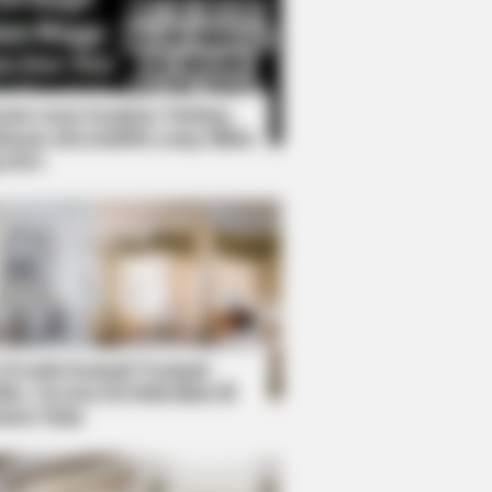
Kata Lucu Seputar Malam
nggu ala Jomblo yang Bikin
enes
ught you knew about water might
 Desain Kanopi Tempat
dur, Serasa Beristirahat di
mar Raja