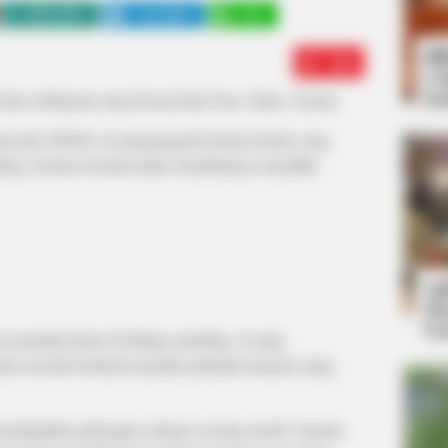
WHATSAPP
TELEGRAM
LINE
Bi
Edit
Co
Se
dan selebgram yang berasal dari Graz, Stiria, Austria.
tagram dan TikTok. Ia mengunggah konten-konten yang
ling. Konten tersebut lantas membuatnya memiliki
An
Me
Ve
t memulai karier di bidang modeling. Ia rajin
en tersebut berhasil menarik perhatian banyak orang
mendapatkan pekerjaan sebagai seorang model. Namun