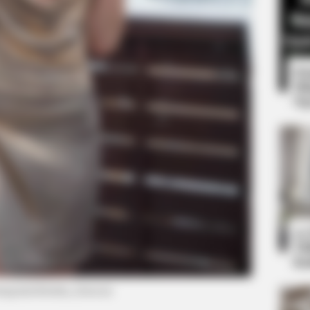
8 
Mi
Ng
CTA LOVE
ch Today
Why everything you tho
be wrong
10
Ti
Ka
stagram/christina_lionscat)