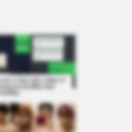
rem! 9 Chat Ojek Online &
langgan Ini Bikin Auto
rinding