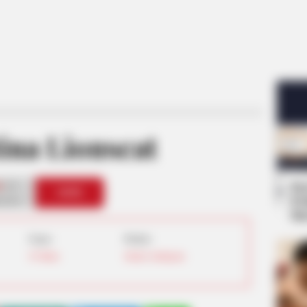
ina Lionscat
0
Se
VOTE
Pe
s love
Me
Umur:
Profesi:
29 Tahun
Model
,
Selebgram