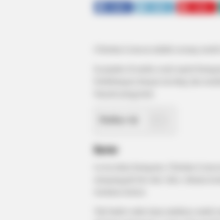
SHARE
TWEET
SHARE
Christina Lionscat adalah seorang model 
Ia populer di media sosial seperti Ins
berhubungan dengan traveling dan mode
banyak penggemar.
Daftar isi
Karier
Lewat akun Instagram, Christina Lionsca
mengunggah foto dan video, dimana kont
terutama netizen.
Tak butuh waktu lama untuknya untuk 