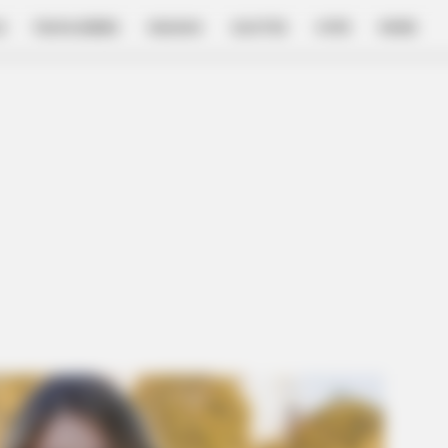
E
FILM & SERIES
NGAKAK
QUOTES
HYPE
MORE