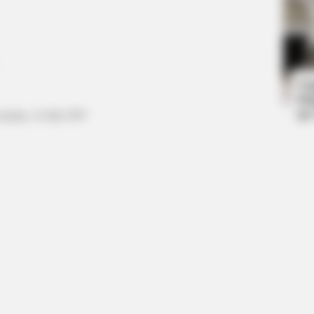
BRAINBERRIES
BRAIN
et
The Influencer Who Went Viral For
The
Inspiring GRWMs
Rev
Ta
Ha
90
ustria, 14 Juli 1997
BRAINBERRIES