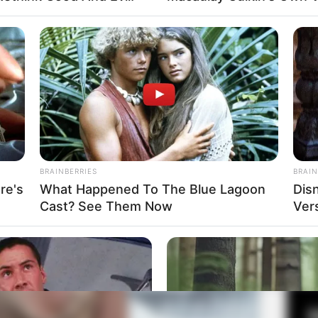
 Irina Dreyt
Fa
Mute
Di
Ng
BRAINBERRIES
BRAIN
re's
What Happened To The Blue Lagoon
Dis
Cast? See Them Now
Ver
10
Ma
Ba