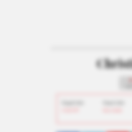
Christ
fan
Tanggal Lahir:
Tempat Lahir:
14 Juli
1997
Graz
,
Austria