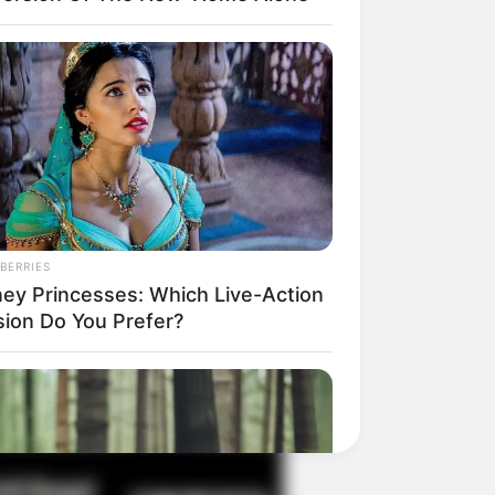
il! 10 Potret Makanan Gagal
masak yang Bikin Kamu
gak Selera
BERRIES
ney Princesses: Which Live-Action
sion Do You Prefer?
 Pose Manekin Anti
instream yang Konyol
nget