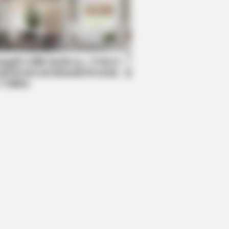
BERRIES
 Bodyguard's Hidden Bloopers
ealed
mpil Lebih Modern, 7 Potret
sil Renovasi Rumah Berusia
 Tahun