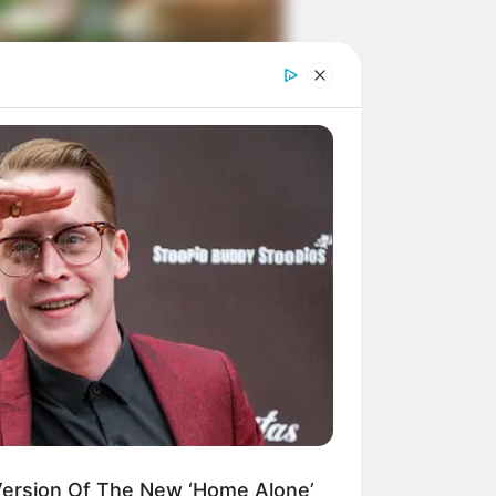
ngka Banget! 10 Pose Lucu
tak yang Bikin Ketawa
mes
byar! 10 Kalimat Baper
kai Bahasa Jawa Ini Bikin
lau Abis
Version Of The New ‘Home Alone’