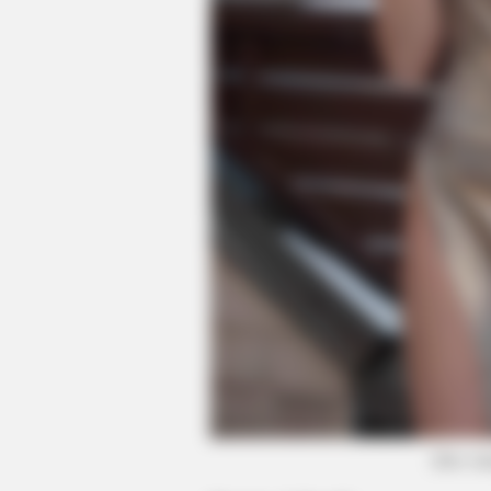
BRAINBERRIES
6 Best '90s Action Movies To Wat
(foto: in