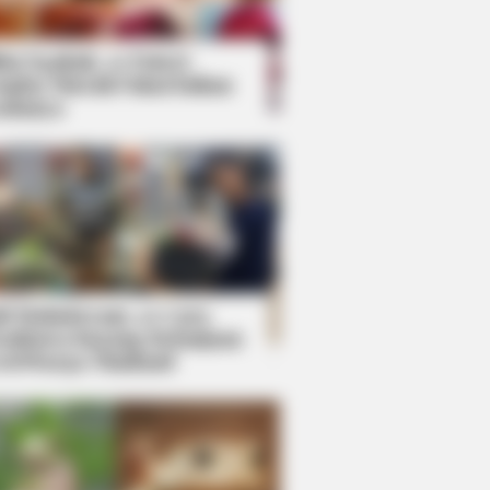
kin Ngakak, 10 Potret
splay Murah Pakai Bahan
adanya
ti Mainstream, 10 Cara
mbawa Barang Belanjaan
rsi Warga Thailand