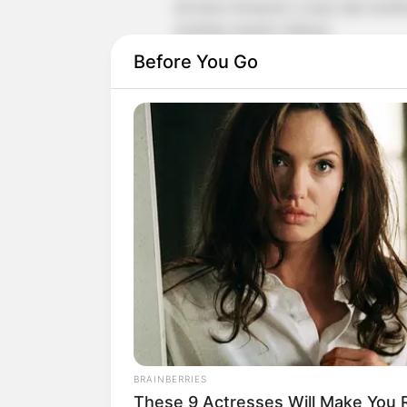
tak hanya Instagram, ia juga rajin memb
modeling ataupun olahraga.
Before You Go
Ia kemudian menjadi model profesional 
di beragai media sosial pribadi miliknya.
BRAINBERRIES
These 9 Actresses Will Make You R