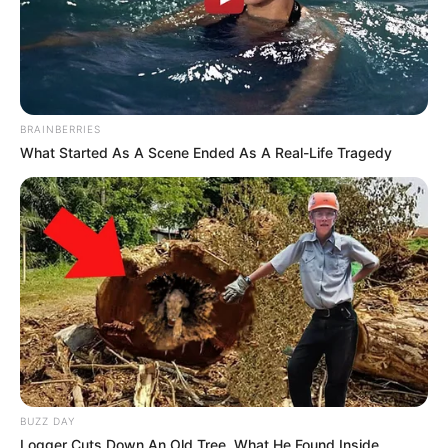
Blade’s Dance With You
One Step Forward
BRAINBERRIES
What Started As A Scene Ended As A Real-Life Tragedy
1 ULASAN
Laila
12 Januari 2023 at 11:13
Drachin terbaru
Cerita
8/10
Pemain
9/10
Akting
8/10
Musik
9/10
Balas
BUZZ DAY
Logger Cuts Down An Old Tree. What He Found Inside