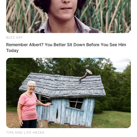
Anti Mainstream, 10 Cara
Membawa Barang Belanjaan
Versi Warga Thailand
BUZZ DAY
Remember Albert? You Better Sit Down Before You See Him
Today
Langka Banget! 10 Pose Lucu
Katak yang Bikin Ketawa
Gemes
TIPS AND LIFE HACKS