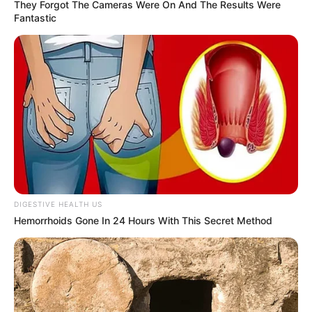
They Forgot The Cameras Were On And The Results Were
Fantastic
10 Desain Kanopi Tempat
Tidur, Serasa Beristirahat di
Kamar Raja
DIGESTIVE HEALTH US
Hemorrhoids Gone In 24 Hours With This Secret Method
Tampil Lebih Modern, 7 Potret
Hasil Renovasi Rumah Berusia
90 Tahun