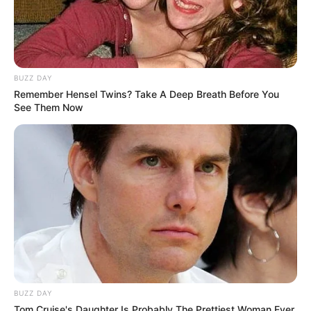
BUZZ DAY
Remember Hensel Twins? Take A Deep Breath Before You
See Them Now
BUZZ DAY
LIHAT ARTIKEL LAINNYA
Tom Cruise's Daughter Is Probably The Prettiest Woman Ever