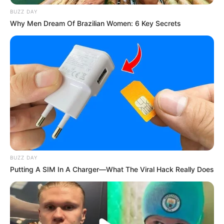
BUZZ DAY
Why Men Dream Of Brazilian Women: 6 Key Secrets
Detail
Judul: Choice Husband / 择君记
Judul Lain: Suami Pilihan / Ze Jun Ji
Genre: Drama, Romansa
Negara: China
Sutradara: Wu Qiang
Produser: –
Penulis Naskah: Rao Jun, Li Zhen Ru
BUZZ DAY
Putting A SIM In A Charger—What The Viral Hack Really Does
Rumah Produksi: –
Channel TV: WeTV Indonesia
Jumlah Episode: 30