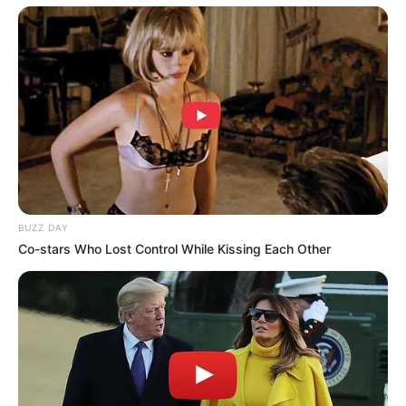
OS
T (Original Soundtrack)
–
Trailer
BUZZ DAY
Co-stars Who Lost Control While Kissing Each Other