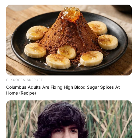
Serem! 9 Chat Ojek Online &
Pelanggan Ini Bikin Auto
Merinding
Bikin Ngakak, 10 Potret
GLYCOGEN SUPPORT
Cosplay Murah Pakai Bahan
Columbus Adults Are Fixing High Blood Sugar Spikes At
Seadanya
Home (Recipe)