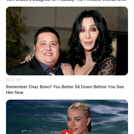
The Double
Lu Zhaozhao’s
Assassination Notes
BUZZ DAY
Remember Chaz Bono? You Better Sit Down Before You See
Him Now
The Princess Royal
Enslaved by Love