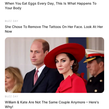
When You Eat Eggs Every Day, This Is What Happens To
Your Body
BUZZ DAY
She Chose To Remove The Tattoos On Her Face. Look At Her
Now
BUZZ DAY
William & Kate Are Not The Same Couple Anymore – Here's
Why!