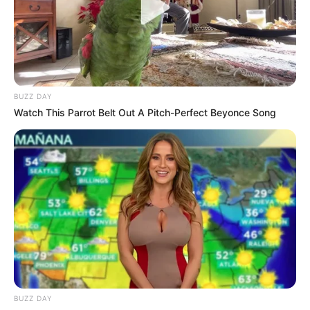
10 Pose Manekin Anti
Mainstream yang Konyol
Banget
BUZZ DAY
Watch This Parrot Belt Out A Pitch-Perfect Beyonce Song
8 Kata Lucu Seputar Malam
Minggu ala Jomblo yang Bikin
Ngenes
BUZZ DAY