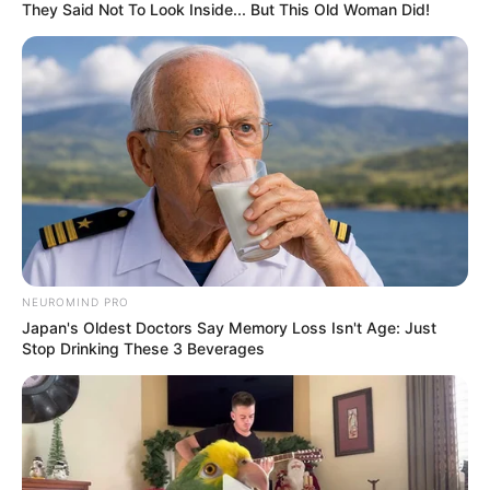
They Said Not To Look Inside... But This Old Woman Did!
Ambyar! 10 Kalimat Baper
Pakai Bahasa Jawa Ini Bikin
Galau Abis
NEUROMIND PRO
Fail! 10 Potret Makanan Gagal
Japan's Oldest Doctors Say Memory Loss Isn't Age: Just
Dimasak yang Bikin Kamu
Stop Drinking These 3 Beverages
Nggak Selera