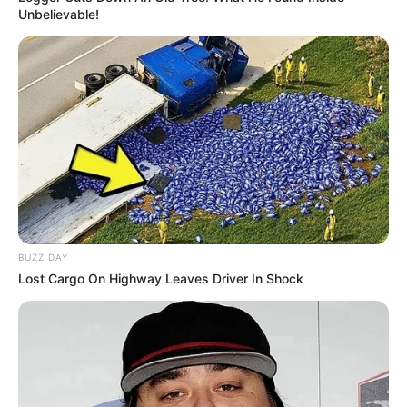
ULASAN
Unbelievable!
Alamat email Anda tidak akan dipublikasikan.
Ruas yang wajib ditandai
*
BUZZ DAY
Rating
Lost Cargo On Highway Leaves Driver In Shock
Cerita
Pemain
Akting