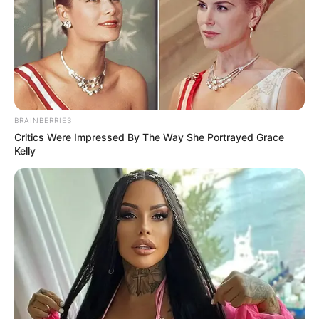
Nyimas Ratu Rafa
Beby Tsabina
BRAINBERRIES
Critics Were Impressed By The Way She Portrayed Grace
Kelly
Salshabilla Adriani
Haico Van der Veken
Yasmin Napper
Aura Kasih