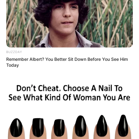
Langka Banget! 10 Pose Lucu
Katak yang Bikin Ketawa
Gemes
BUZZDAY
Remember Albert? You Better Sit Down Before You See Him
Today
Ambyar! 10 Kalimat Baper
Pakai Bahasa Jawa Ini Bikin
Galau Abis