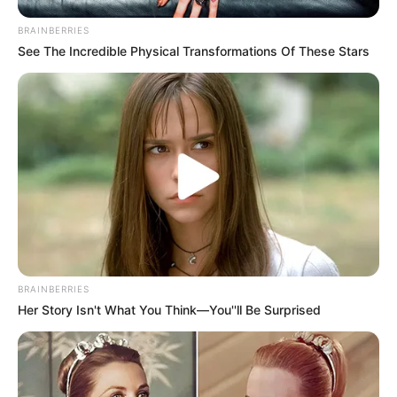
BRAINBERRIES
See The Incredible Physical Transformations Of These Stars
BRAINBERRIES
LIHAT ARTIKEL LAINNYA
Her Story Isn't What You Think—You''ll Be Surprised