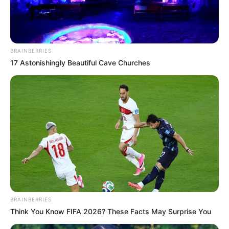
Di tahun 2012, ia kembali bermain film berjudul
Gabi
(2012)
dilanjutkan dengan drama
The Heirs
(2013).
Mute
Setahun kemudian, ia diperkenalkan sebagai trainee YG
Entertainment di akhir tahun 2014.
BRAINBERRIES
17 Astonishingly Beautiful Cave Churches
BRAINBERRIES
Think You Know FIFA 2026? These Facts May Surprise You