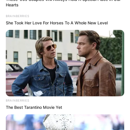
Hearts
BRAINBERRIES
She Took Her Love For Horses To A Whole New Level
BRAINBERRIES
The Best Tarantino Movie Yet