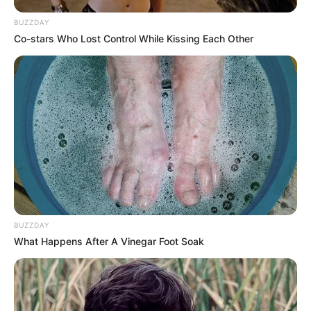
Bikin Ngakak, 10 Potret
BUZZDAY
Cosplay Murah Pakai Bahan
Co-stars Who Lost Control While Kissing Each Other
Seadanya
Anti Mainstream, 10 Cara
Membawa Barang Belanjaan
Versi Warga Thailand
BUZZDAY
What Happens After A Vinegar Foot Soak