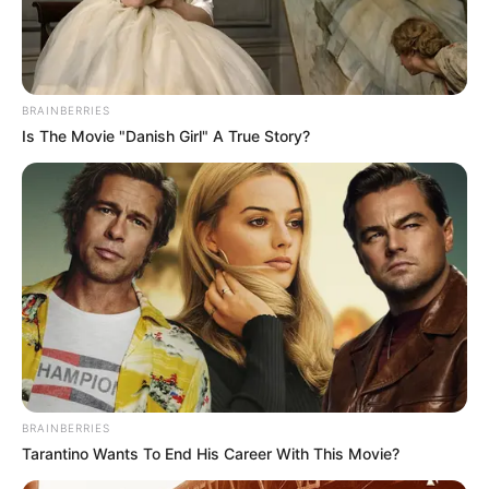
3
VOTE
fans love
Tanggal Lahir:
Tempat Lahir:
BRAINBERRIES
26 Januari
1998
Yongin
,
Gyeonggi-do
,
Korea Selatan
Is The Movie "Danish Girl" A True Story?
Umur:
Profesi:
28 Tahun
Aktor
,
Penyanyi
Edit
Sebagai aktor cilik, Chan masuk di dunia hiburan lebih dulu
dibandingkan member lainnya. Ia tampil sebagai model video
BRAINBERRIES
musik berjudul
Ballons
(2006) milik penyanyi grup TVXQ!
Tarantino Wants To End His Career With This Movie?
Setelah itu, ia membintangi drama yang berjudul
The Great King,