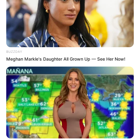
8 Kata Lucu Seputar Malam
Minggu ala Jomblo yang Bikin
Ngenes
BUZZDAY
Meghan Markle's Daughter All Grown Up — See Her Now!
10 Desain Kanopi Tempat
Tidur, Serasa Beristirahat di
Kamar Raja