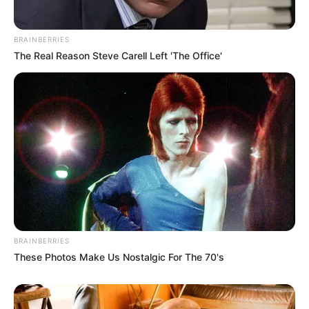
Kewarganegaraan: Korea Selatan
Pendidikan: –
BRAINBERRIES
Agama: –
The Real Reason Steve Carell Left 'The Office'
Zodiak: Aquarius
Tinggi Badan: 181 cm
Berat Badan: 65 kg
Golongan Darah: A
Orangtua: –
Saudara: –
Pacar: –
BRAINBERRIES
Profesi: Penyanyi, Penari, Aktor
These Photos Make Us Nostalgic For The 70's
Hobi: Berenang, Menari Hip Hop, Bermain Video Games
Facebook:-