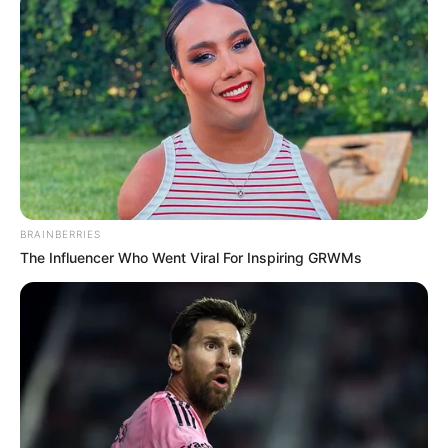
Ia kemudian ikut dalam acara TV berjudul
WIN: Who Is
Next’s
(2013) namun ia gagal debut. Setahun kemudian ia kembali
ikut acara TV, kali ini berjudul
Mix & Match
(2014) dan akhirnya
berhasil debut bersama dengan iKon.
Ia bersama dengan member lainnya membawakan single
berjudul
My Tape.
Selain aktif bermusik, ia juga kerap membuat
video di Youtube pribadinya yang bernama Chan’s Life (찬우살
BRAINBERRIES
The Influencer Who Went Viral For Inspiring GRWMs
이).
Tak hanya itu, pada 30 September 2021, ia kembali melanjutkan
karirnya di dunia akting. Kini, ia berperan untuk drama
My
Chilling Roommate
(2022) bersama dengan Kim So Jeong
sebagai lawan mainnya.