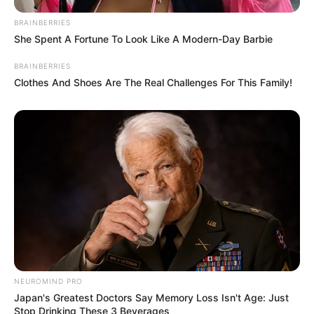
BRAINBERRIES
She Spent A Fortune To Look Like A Modern-Day Barbie
TULIS KOMENTAR
BRAINBERRIES
Alamat email Anda tidak akan dipublikasikan.
Ruas yang wajib ditandai
*
Clothes And Shoes Are The Real Challenges For This Family!
NEUROMIND PRO
Japan's Greatest Doctors Say Memory Loss Isn't Age: Just
Stop Drinking These 3 Beverages