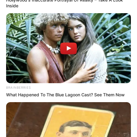
Inside
Bobby bilang ia pintar tapi licik.
Tipe ideal Chan adalah Seseorang yang memanggilku “Oppa”,
seseorang yang banyak bicara dan lembut.
Film
Gabi
(2012), sebagai Illichi (muda)
Lost and Found
(2008), sebagai Park Dong Shik (muda)
Drama
BRAINBERRIES
The Heirs
(SBS | 2013), sebagai Kim Tan (muda)
What Happened To The Blue Lagoon Cast? See Them Now
Heading to the Ground
(MBC | 2009), sebagai Cha Bong Gun
(muda)
Boys Over Flowers
(KBS2 | 2009), sebagai Gu Jun Pyo (muda)
The Slingshot
(KBS2 | 2009), sebagai Do Jae Myeong (muda)