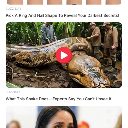
BUZZ DAY
Fail! 10 Potret Makanan Gagal
Pick A Ring And Nail Shape To Reveal Your Darkest Secrets!
Dimasak yang Bikin Kamu
Nggak Selera
10 Pose Manekin Anti
Mainstream yang Konyol
BUZZDAY
Banget
What This Snake Does—Experts Say You Can't Unsee It