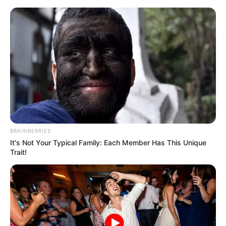
HOME
INSPIRASI
STYLE
FILM &
NGAKAK
QUOTES
HYPE
MORE
SERIES
BRAINBERRIES
It's Not Your Typical Family: Each Member Has This Unique
Trait!