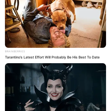
Twitter:
@ikon_chan_w000
Instagram:
@chan_w000
TikTok: –
Youtube:
찬우살이
Fakta Menarik
Satu-satunya anggota yang bukan bagian dari Tim B di WIN.
BRAINBERRIES
Tarantino’s Latest Effort Will Probably Be His Best To Date
Dulu berada di bawah Kids Planet Entertainment (2005-2010)
dan Fantagio Entertainment (2010-2014).
Muncul di MV
Balloons
milik
TVXQ
sebagai rekan Changmin
yang lebih muda.
Memainkan Lee Min Ho muda dalam drama
Boys Over
Flowers
(2009) dan
The Heirs
(2013).
Suka bermain video game.