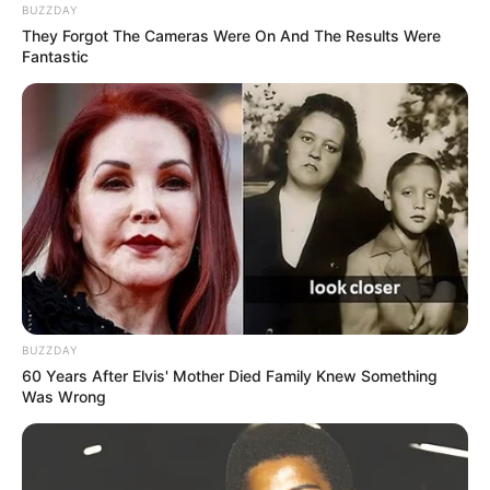
BUZZDAY
They Forgot The Cameras Were On And The Results Were
Fantastic
Tampil Lebih Modern, 7 Potret
Hasil Renovasi Rumah Berusia
90 Tahun
BUZZDAY
60 Years After Elvis' Mother Died Family Knew Something
Was Wrong