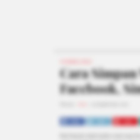
TEKNOLOGI
Cara Simpan 
Facebook, Si
Penulis:
mira
|
19 September 2021
SHARE
TWEET
SHARE
Kini banyak sekali media sosial yang b