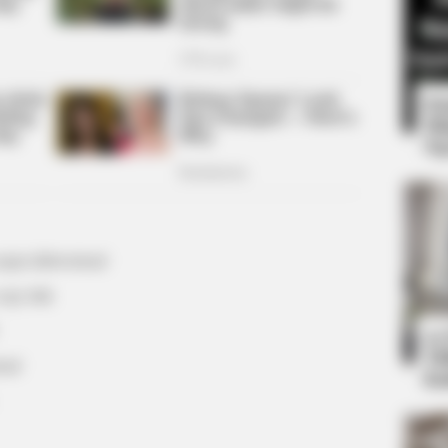
8 
Mi
Ng
BRAINBERRIES
ease Don't Try"
See How The Blue Lagoo
ingin didownload
Years
copy link
10
Ti
load
Ka