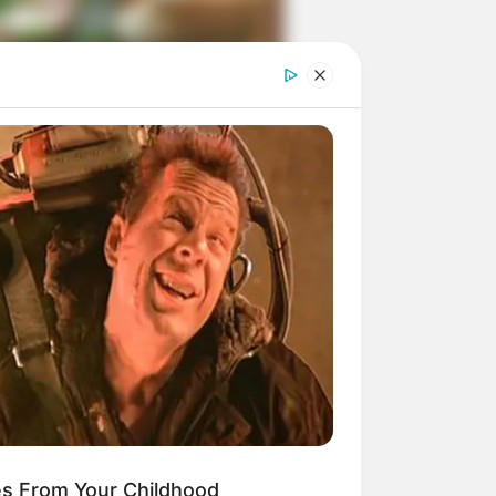
ngka Banget! 10 Pose Lucu
tak yang Bikin Ketawa
mes
byar! 10 Kalimat Baper
kai Bahasa Jawa Ini Bikin
lau Abis
es From Your Childhood