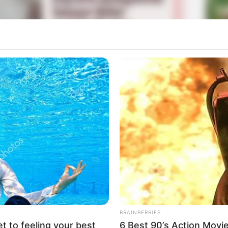
La
Ka
Ge
 Youtube, Gak Ribet!
Mute
Am
Pa
Ga
BRAINBERRIES
et to feeling your best
6 Best 90’s Action Movi