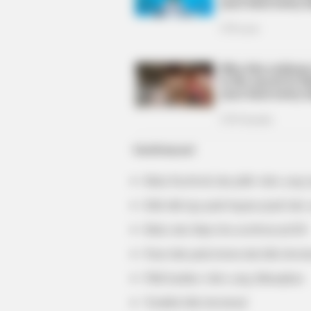
Savefrom.net
BRAINBERRIES
90s Hair Trends That Screamed "Pl
Buka Facebook dan pilih video yang 
Klik titik tiga pada bagian pojok lalu 
Buka situs https://en.savefrom.net/28/
Paste link pada kolom lalu klik down
Pilih kualitas video yang diharapkan
Terakhir klik download