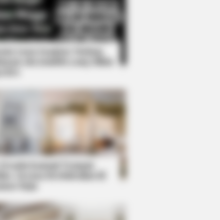
Kata Lucu Seputar Malam
nggu ala Jomblo yang Bikin
enes
n Cast Has Changed After 46
 Desain Kanopi Tempat
dur, Serasa Beristirahat di
mar Raja