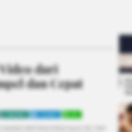
Video dari
mpel dan Cepat
Se
Pe
Me
WHATSAPP
TELEGRAM
LINE
isa digunakan untuk berbagi berbagai macam video. Salah