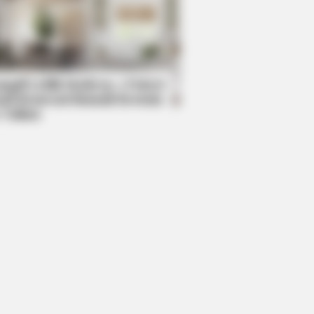
BERRIES
en Sins: 15 Bible Prohibited Acts
All Commit!
mpil Lebih Modern, 7 Potret
sil Renovasi Rumah Berusia
 Tahun