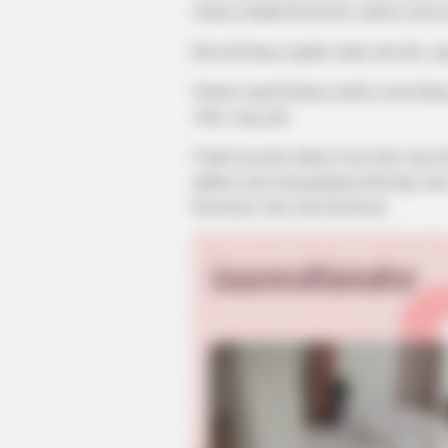
satunya adalah Facebook, media sosial 
Kini tak hanya update status dan foto, t
Namun seperti halnya media sosial lain
video yang ada.
Untuk itu perlu adanya tools lain yang
aplikasi atau mengunjungi beberapa sit
download video dari Facebook.