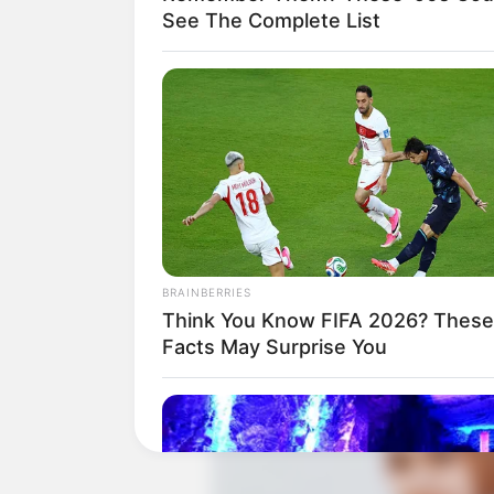
potret cantiknya.
See The Complete List
Baca juga:
10 Potret Alifah Ratu Sa
1. Vivi Mamonto atau dokter Viv
terkenal banget di TikTok
BRAINBERRIES
Think You Know FIFA 2026? These
Facts May Surprise You