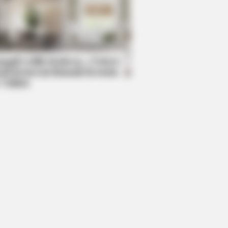
AVORITE
this ordinary drink is the secret
eeling your best every day
mpil Lebih Modern, 7 Potret
sil Renovasi Rumah Berusia
 Tahun