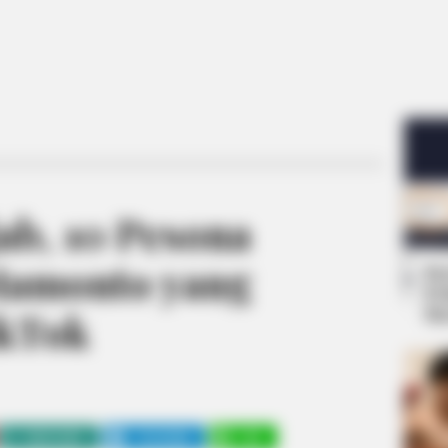
ab, 10 Pesona
Mamonto yang
Se
Pe
Me
ikTok
WHATSAPP
TELEGRAM
LINE