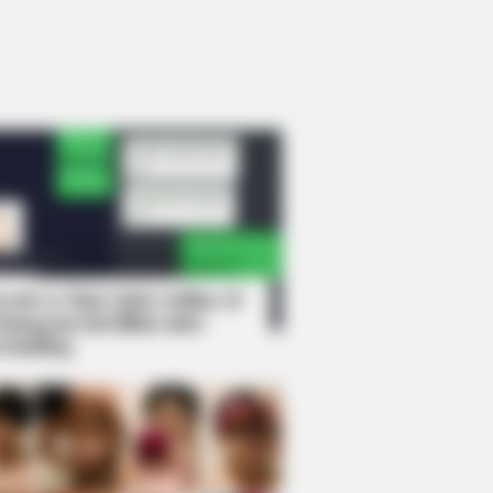
rem! 9 Chat Ojek Online &
langgan Ini Bikin Auto
rinding