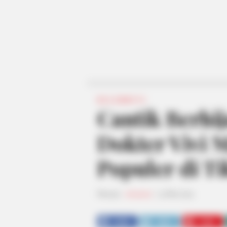
SELEBRITI
Cantik Berhij
Dokter Vivi 
Populer di T
Penulis:
chusnul
|
9 Mei 2021
SHARE
TWEET
SHARE