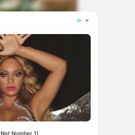
ngka Banget! 10 Pose Lucu
tak yang Bikin Ketawa
mes
byar! 10 Kalimat Baper
kai Bahasa Jawa Ini Bikin
lau Abis
 Not Number 1)