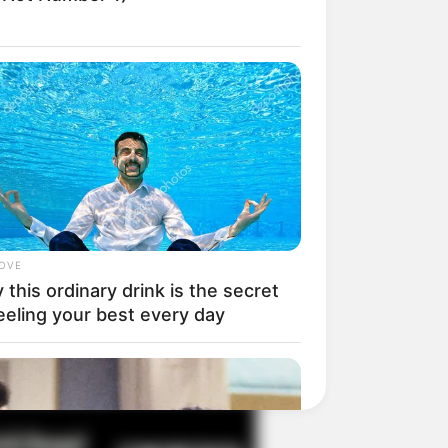
il! 10 Potret Makanan Gagal
masak yang Bikin Kamu
gak Selera
LOVE
this ordinary drink is the secret
eeling your best every day
 Pose Manekin Anti
instream yang Konyol
nget