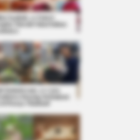
kin Ngakak, 10 Potret
splay Murah Pakai Bahan
adanya
ti Mainstream, 10 Cara
mbawa Barang Belanjaan
rsi Warga Thailand