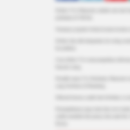
Dokter Vivi Mamonto adalah satu dari b
perhatian di TikTok.
Namanya populer berkat konten-konten e
Dokter dan ahli akupuntur ini sering m
kecantikan.
Cara dokter Vivi menyampaikan informa
banyak orang.
Pemilik nama Vivi Herlianty Mamonto t
yang berlokasi di Bandung.
Dikenal karena cantik dan berbakat, ia
Penampilannya juga imut dan awet muda,
sudah menikah dan punya dua anak lho.
Kiona.