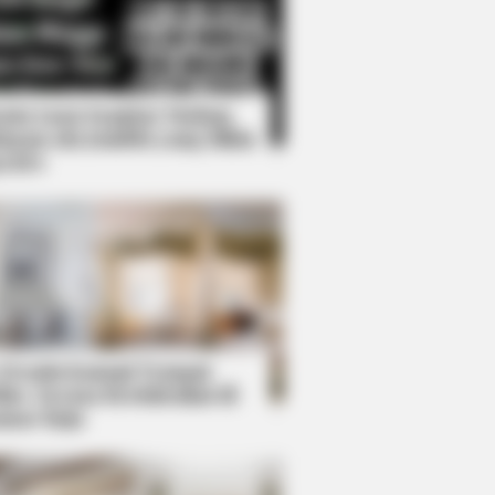
Kata Lucu Seputar Malam
nggu ala Jomblo yang Bikin
enes
t To Share The Spotlight
 Desain Kanopi Tempat
dur, Serasa Beristirahat di
mar Raja