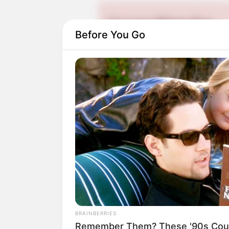
Before You Go
Selain paras cantik, selera busananya ju
penampilan sehari-hari.
BRAINBERRIES
Dokter Vivi aktif di Instagram dan serin
Remember Them? These '90s Coup