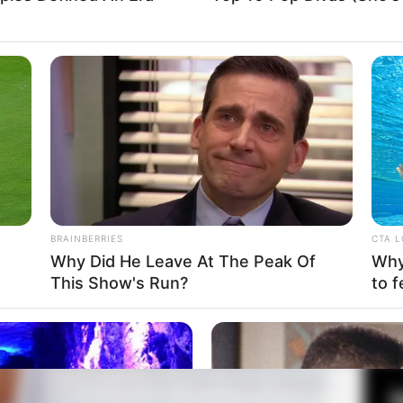
elynda, Beauty Vlogger Panutan Para Acne Fighter
Fa
i adalah seorang dokter asal Bandung yang
Di
Ng
BRAINBERRIES
CTA 
Why Did He Leave At The Peak Of
Why 
This Show's Run?
to f
10
Ma
Ba