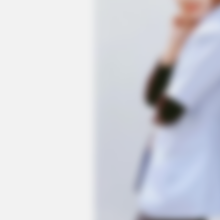
BRAINBERRIES
17 Astonishingly Beautiful Cave C
BRAINBERRIES
Take A Look At Demi Moore's Mos
Iconic And Provocative Roles