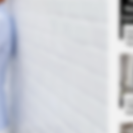
8 
Mi
Ng
BRAINBERRIES
hurches
These Actors Didn't Wan
t
10
Ti
Ka