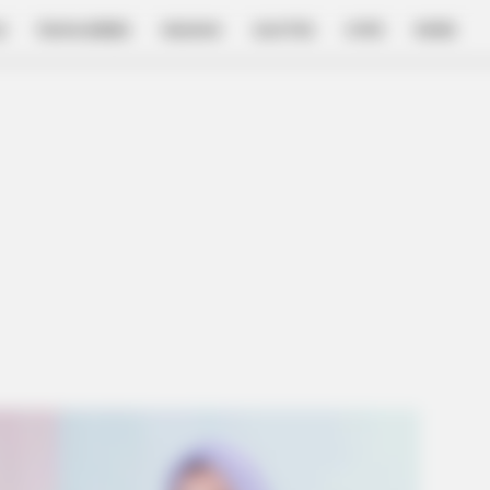
E
FILM & SERIES
NGAKAK
QUOTES
HYPE
MORE