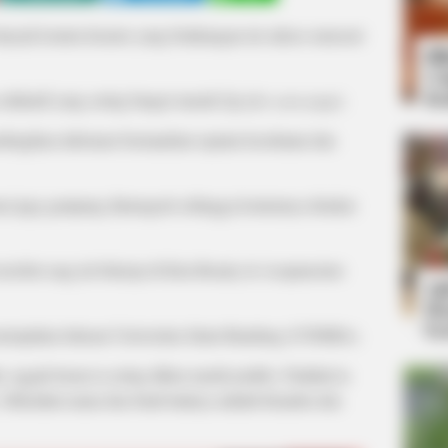
anyak konten kreator yang belakangan ini sukses mencuri
Bi
Co
Se
dukatif yang sering banget masuk fyp (
for your page
).
embagikan informasi bermanfaat seputar kesehatan dan
si juga gampang dimengerti sehingga kontennya disukai
ersebut saag ini bekerja di Kim Beauty & Acupuncture
An
Me
Ve
 merupakan lulusan Universitas Islam Bandung (UNISBA).
 nggak heran ia sering dikira masih jomblo. Padahal ia
 Diketahui nama dua buah hatinya adalah Kiandra dan