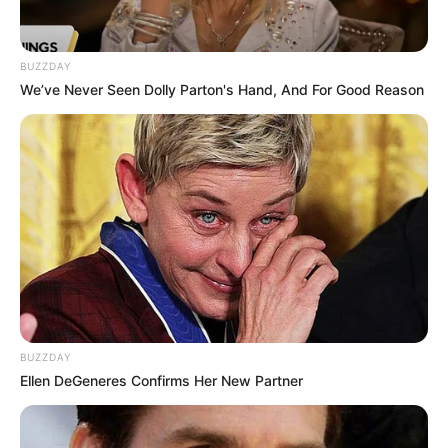
BUZZDAY
We’ve Never Seen Dolly Parton's Hand, And For Good Reason
Langka Banget! 10 Pose Lucu
Katak yang Bikin Ketawa
Gemes
BUZZDAY
Ambyar! 10 Kalimat Baper
Ellen DeGeneres Confirms Her New Partner
Pakai Bahasa Jawa Ini Bikin
Galau Abis