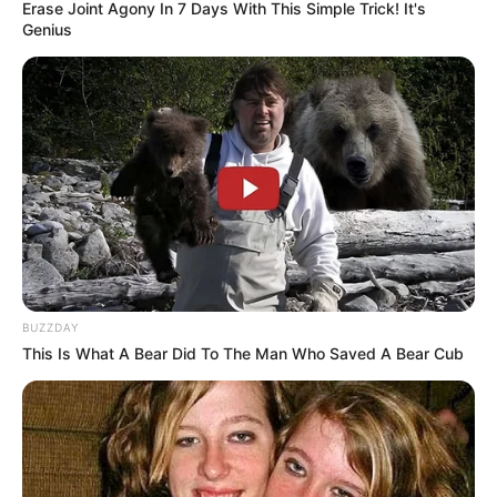
Erase Joint Agony In 7 Days With This Simple Trick! It's
Genius
BUZZDAY
This Is What A Bear Did To The Man Who Saved A Bear Cub
Candy Ken