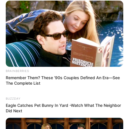
Angela Gilsha
Haico Van der Veken
TULIS KOMENTAR
Alamat email Anda tidak akan dipublikasikan.
Ruas yang wajib ditandai
*
BRAINBERRIES
Remember Them? These '90s Couples Defined An Era—See
The Complete List
BUZZDAY
Eagle Catches Pet Bunny In Yard -Watch What The Neighbor
Did Next