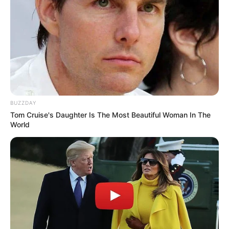
Fail! 10 Potret Makanan Gagal
Dimasak yang Bikin Kamu
Nggak Selera
BUZZDAY
Tom Cruise's Daughter Is The Most Beautiful Woman In The
World
10 Pose Manekin Anti
Mainstream yang Konyol
Banget