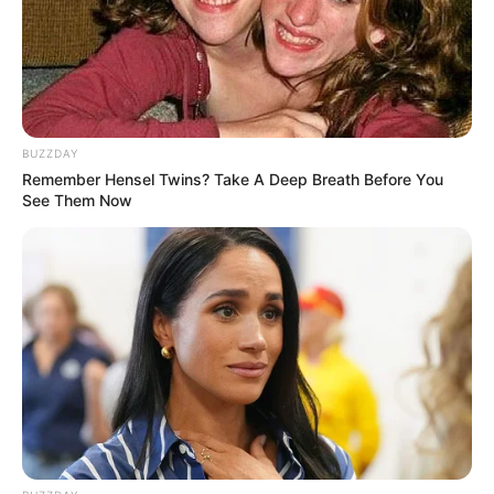
0
VOTE
fans love
Tanggal Lahir:
Tempat Lahir:
27 Juli
1992
Bregenz
,
Austria
BUZZDAY
Umur:
Profesi:
Remember Hensel Twins? Take A Deep Breath Before You
34 Tahun
Model
,
Rapper
,
TikToker
,
Youtuber
See Them Now
Edit
Di tahun 2014, Candy Ken atau nama aslinya Jakob Kasimir
Hellrigl adalah mahasiswa yang mengambil jurusan fotografi dan
desain film. Namun ia keluar dan berkat kedua temannya, ia
mengejar karirnya dalam bermusik.