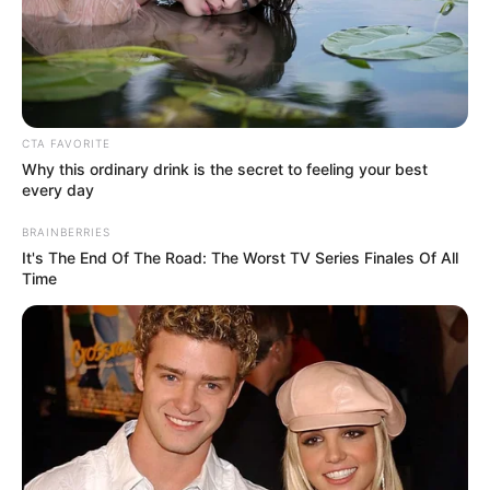
jago dalam membuat film serta seni berfotografi.
TAGS
CANDY KEN
MODEL
RAPPER
SELEBRITI MANCANEGARA
TIKTOKER
YOUTUBER
CTA FAVORITE
Why this ordinary drink is the secret to feeling your best
every day
BRAINBERRIES
It's The End Of The Road: The Worst TV Series Finales Of All
Time