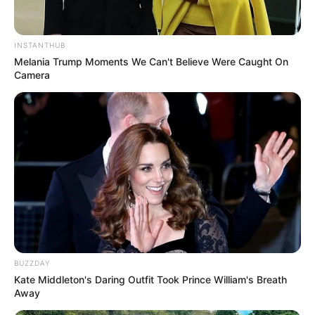
INSTANTHUB
Melania Trump Moments We Can't Believe Were Caught On
Camera
8 Kata Lucu Seputar Malam
Minggu ala Jomblo yang Bikin
Ngenes
BUZZDAY
Kate Middleton's Daring Outfit Took Prince William's Breath
10 Desain Kanopi Tempat
Away
Tidur, Serasa Beristirahat di