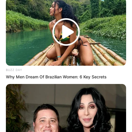
Kamar Raja
Tampil Lebih Modern, 7 Potret
Hasil Renovasi Rumah Berusia
90 Tahun
BUZZ DAY
Why Men Dream Of Brazilian Women: 6 Key Secrets