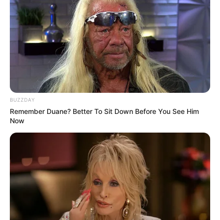
Bikin Ngakak, 10 Potret
Cosplay Murah Pakai Bahan
Seadanya
BUZZDAY
Remember Duane? Better To Sit Down Before You See Him
Now
Anti Mainstream, 10 Cara
Membawa Barang Belanjaan
Versi Warga Thailand