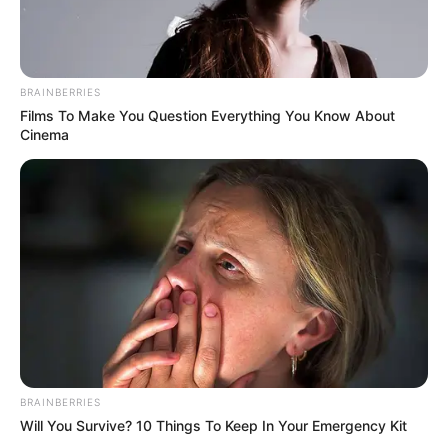
LIHAT ARTIKEL LAINNYA
BRAINBERRIES
Films To Make You Question Everything You Know About
Cinema
Laras Kinanda
Megan Domani
Beby Tsabina
Salshabilla Adriani
BRAINBERRIES
Will You Survive? 10 Things To Keep In Your Emergency Kit