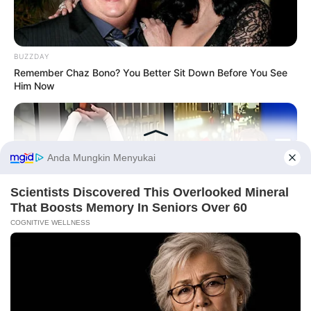
BUZZDAY
Remember Chaz Bono? You Better Sit Down Before You See
Him Now
Before You Go
PRIVACY POLICY
DISCLAIMER
HUBUNGI KAMI
IKLAN
BUZZ DAY
Viewers Had To Look Away When This Happened On Live Tv