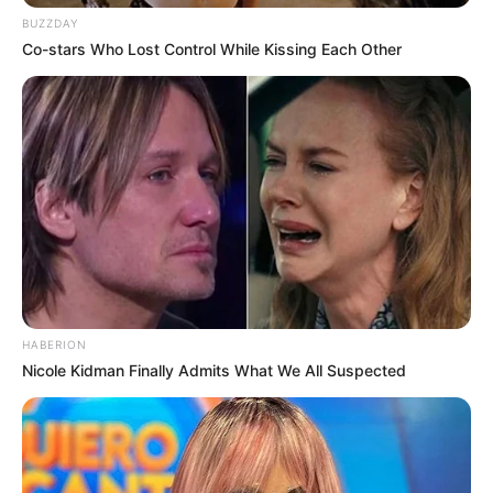
BUZZDAY
(foto: instagram/candyken69)
Co-stars Who Lost Control While Kissing Each Other
Daftar isi
Biodata & Profil
Nama Lengkap:
Jakob Kasimir
Hellrigl
Nama Panggung: Candy Ken
Nama Panggilan: Ken
Tempat, Tanggal Lahir: Bregenz, Austria, 27 Juli 1992
HABERION
Kewarganegaraan: Austria
Nicole Kidman Finally Admits What We All Suspected
Pendidikan: SMA Wenatchee
Agama: –
Tinggi: 170 cm