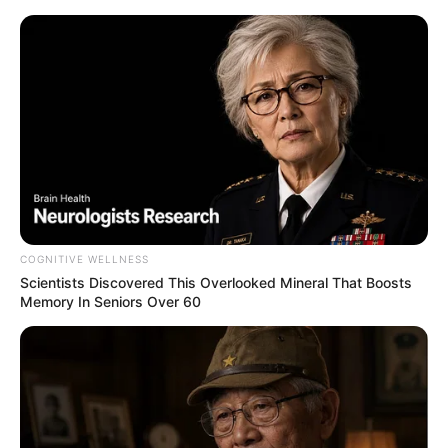
HOME
INSPIRASI
STYLE
FILM &
NGAKAK
QUOTES
HYPE
MORE
SERIES
COGNITIVE WELLNESS
Scientists Discovered This Overlooked Mineral That Boosts
Memory In Seniors Over 60