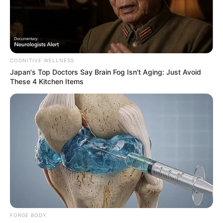
COGNITIVE WELLNESS
Japan's Top Doctors Say Bra​in Fo​g Isn't Aging: Just Avoid
These 4 Kitchen Items
FORGE BODY