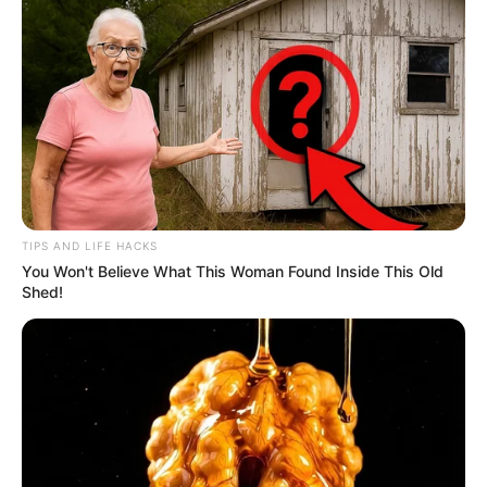
Kekayaan
Tidak diketahui pasti berapa total kekayaan Bobby Samuel,
kekayaannya berasal dari kariernya sebagai aktor dan disjoki.
TIPS AND LIFE HACKS
You Won't Believe What This Woman Found Inside This Old
Shed!