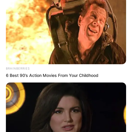
Instagram:
@bobbysamuell
TikTok: –
YouTube: –
Tinggi, Berat & Penampilan Fisik
Tinggi: – cm
Berat: – kg
BRAINBERRIES
Golongan Darah: –
6 Best 90’s Action Movies From Your Childhood
Warna Rambut: –
Warna Mata: –
Warna Kulit: –
Ukuran Tubuh: –
Ukuran Sepatu: –