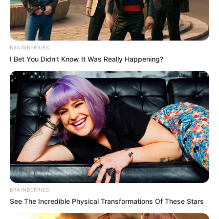
Biodata & Profil
Nama Lengkap: Bobby Samuel Kurniawan
BRAINBERRIES
Nama Panggung: Bobby Samuel Kurniawan
I Bet You Didn't Know It Was Really Happening?
Nama Panggilan: Bobby
Tempat, Tanggal Lahir: Jakarta, Indonesia, 25 Juni 1989
Kewarganegaraan: Indonesia
Agama: Kristen
Profesi: Aktor, DJ
Hobi: Bemain Musik
Facebook: –
X: –
BRAINBERRIES
See The Incredible Physical Transformations Of These Stars
Threads:
@bobbysamuell