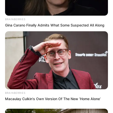
Ukuran Baju: –
Pendidikan
BRAINBERRIES
–
Gina Carano Finally Admits What Some Suspected All Along
Keluarga
Ayah: –
Ibu: –
Saudara Laki-laki: Chicco Kurniawan
Saudara Perempuan: Christie Kurniawan
Pacar
Amel Alvi
BRAINBERRIES
Macaulay Culkin's Own Version Of The New ‘Home Alone’
Di tahun 2016, ia pernah dikabarkan berpacaran dengan sesama
DJ bernama Amel Alvi. Namun, keduanya hanya berteman dekat.