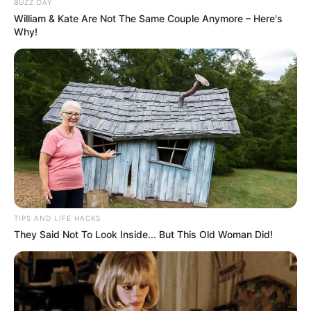
BUZZ DAY
William & Kate Are Not The Same Couple Anymore – Here's
Why!
TIPS AND LIFE HACKS
They Said Not To Look Inside... But This Old Woman Did!