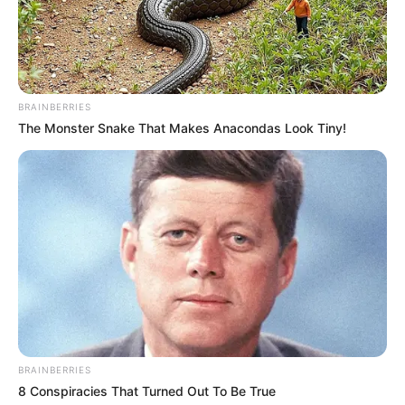
Remember When
(2019),
Geez & Ann
(2021) yang membuat
namanya semakin dikenal.
BRAINBERRIES
The Monster Snake That Makes Anacondas Look Tiny!
Play
00:00
Play
Mute
Baca juga:
Biodata, Profil, dan Fakta Ananta Rispo
BRAINBERRIES
8 Conspiracies That Turned Out To Be True