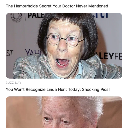
The Hemorrhoids Secret Your Doctor Never Mentioned
Serem! 9 Chat Ojek Online &
Pelanggan Ini Bikin Auto
Merinding
BUZZ DAY
You Won't Recognize Linda Hunt Today: Shocking Pics!
Bikin Ngakak, 10 Potret
Cosplay Murah Pakai Bahan
Seadanya