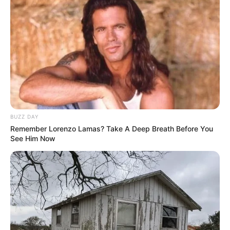
Nggak Selera
10 Pose Manekin Anti
Mainstream yang Konyol
BUZZ DAY
Banget
Remember Lorenzo Lamas? Take A Deep Breath Before You
See Him Now
8 Kata Lucu Seputar Malam