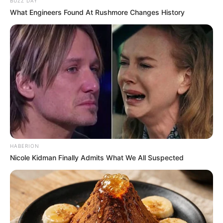
BUZZ DAY
What Engineers Found At Rushmore Changes History
LIHAT ARTIKEL LAINNYA
HABERION
Nicole Kidman Finally Admits What We All Suspected
Laras Kinanda
Nyimas Ratu Rafa