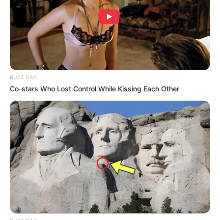
BUZZ DAY
Co-stars Who Lost Control While Kissing Each Other