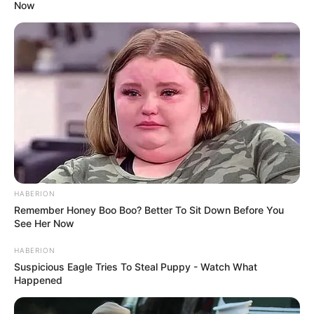
Now
Jurus Jagoan Menangkap Cinta
(2015)
Simson Betawi Jatuh Cinta di Bali
(2015)
Biar Bolot, Dia Pacar Gue
Aku Harus Bertahan Demi Pernikahanku
(2015)
Cinta Putih Khadijah
(2012)
Quotes
–
HABERION
Remember Honey Boo Boo? Better To Sit Down Before You
FAQ
See Her Now
Siapa Bobby Samuel
?
HABERION
Dia adalah aktor dan DJ kelahiran Jakarta, Indonesia.
Suspicious Eagle Tries To Steal Puppy - Watch What
Happened
Siapa nama asli Bobby Samuel?
Nama aslinya adalah Bobby Samuel Kurniawan.