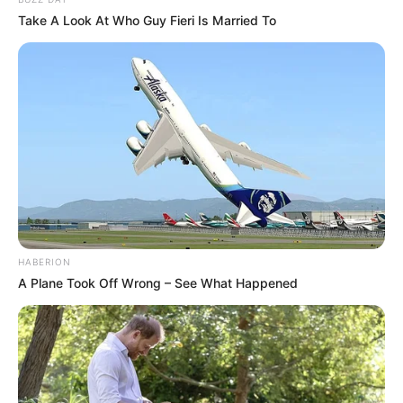
Take A Look At Who Guy Fieri Is Married To
Alamat email Anda tidak akan dipublikasikan.
Ruas yang wajib ditandai
*
HABERION
A Plane Took Off Wrong – See What Happened