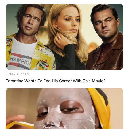
BRAINBERRIES
Tarantino Wants To End His Career With This Movie?
Bobby Samuel