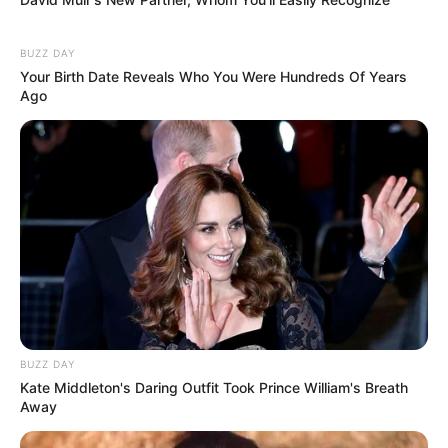
Gemes
BUZZ DAY
Your Birth Date Reveals Who You Were Hundreds Of Years
Ago
Ambyar! 10 Kalimat Baper
Pakai Bahasa Jawa Ini Bikin
Galau Abis
BUZZ DAY
Kate Middleton's Daring Outfit Took Prince William's Breath
Away
Fail! 10 Potret Makanan Gagal
Dimasak yang Bikin Kamu