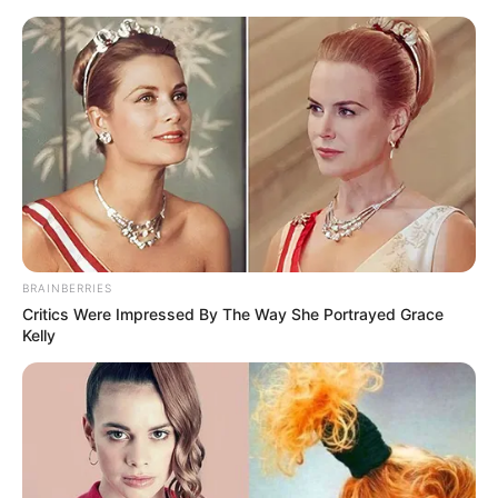
HOME
INSPIRASI
STYLE
FILM &
NGAKAK
QUOTES
HYPE
MORE
SERIES
BRAINBERRIES
Critics Were Impressed By The Way She Portrayed Grace
Kelly