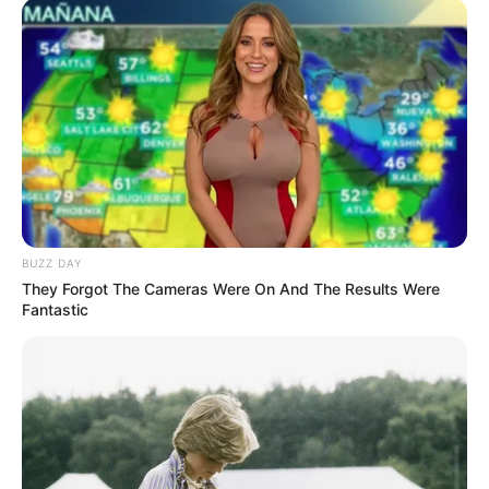
FTV
Neng Ayam Sederhana, Tapi Bikin Warga Nyaman
(2024)
Ketika Ilmu Padi Mbaknya Buat Aku Melamar
(2024)
Hatiku Ganjil Jika tak Genap Mencintaimu
(2024)
Gini Amat Ya, Cari Jodoh
(2024)
Anti Galau, Bukan Sulap Bukan Mejik
(2024)
BUZZ DAY
Aaa Kasian Aaa, Kesengsem Sama Idolaaa
(2024)
They Forgot The Cameras Were On And The Results Were
Fantastic
Tagihan Cintanya Sudah Over Limit
(2024)
Hati ini Terasa Nanas Kalau Kamu Bukan Jodohku
(2024)
Jangan Cuma Jalan-jalan, Tapi Parkir di Hatiku Dong
(2023)
Akan Aku Treat Kamu Bagaikan Ratu
(2023)
Masuk ke Hatiku Pelan-Pelan Aja Neng Bajaj
(2023)