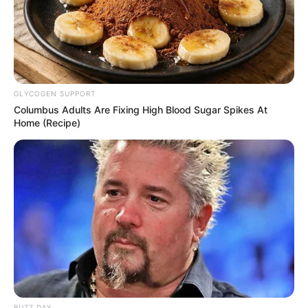
GLYCOGEN SUPPORT
Columbus Adults Are Fixing High Blood Sugar Spikes At
Shenina Cinnamon
Megan Domani
Home (Recipe)
Beby Tsabina
Salshabilla Adriani
TULIS KOMENTAR
BUZZ DAY