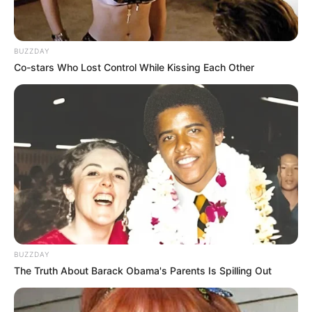
BUZZDAY
Beby Tsabina
Salshabilla Adriani
Co-stars Who Lost Control While Kissing Each Other
TULIS KOMENTAR
Alamat email Anda tidak akan dipublikasikan.
Ruas yang wajib ditandai
*
BUZZDAY
The Truth About Barack Obama's Parents Is Spilling Out