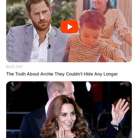
BUZZ DAY
The Truth About Archie They Couldn't Hide Any Longer
(foto: instagram/vitosinaga)
FAQ
Siapa Vito Sinaga
?
Dia adalah YouTuber kelahiran Jakarta.
Siapa nama asli Vito Sinaga
?