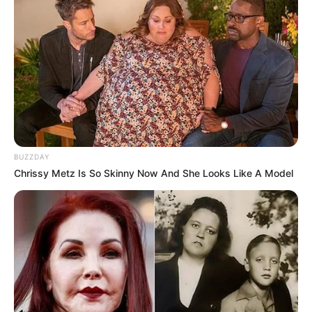
BUZZDAY
Chrissy Metz Is So Skinny Now And She Looks Like A Model
Film
Negeri Para Ketua
(2024), sebagai Ketua Binsar