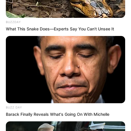
BUZZDAY
What This Snake Does—Experts Say You Can't Unsee It
BUZZ DAY
Barack Finally Reveals What's Going On With Michelle
LIHAT ARTIKEL LAINNYA