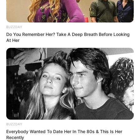
(foto: instagram/vitosinaga)
2. Gayanya saat sedang bermain
game
BUZZDAY
Do You Remember Her? Take A Deep Breath Before Looking
At Her
BUZZDAY
Everybody Wanted To Date Her In The 80s & This Is Her
Recently