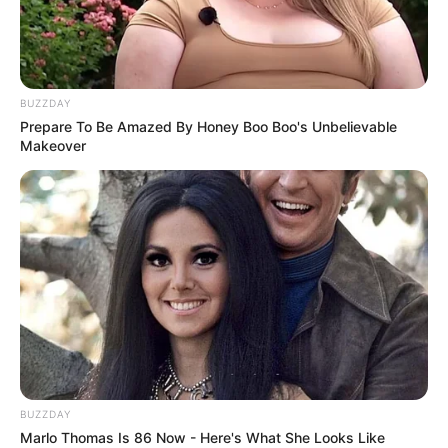
BUZZDAY
Prepare To Be Amazed By Honey Boo Boo's Unbelievable
Makeover
(foto: instagram/vitosinaga)
4. Belanja baju dulu ah
BUZZDAY
Marlo Thomas Is 86 Now - Here's What She Looks Like