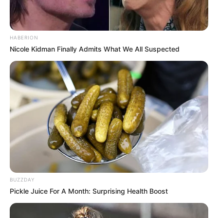
merasakan kesuksesan yang ia nikmati sekarang.
TAGS
SELEBRITI INDONESIA
TIKTOKER
VITO SINAGA
YOUTUBER
HABERION
Nicole Kidman Finally Admits What We All Suspected
BUZZDAY
Pickle Juice For A Month: Surprising Health Boost