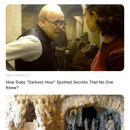
HOME
INSPIRASI
STYLE
FILM &
NGAKAK
QUOTES
HYPE
MORE
SERIES
BRAINBERRIES
How Does "Darkest Hour" Spotted Secrets That No One
Knew?