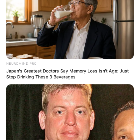
Bikin Ngakak, 10 Potret
Cosplay Murah Pakai Bahan
Seadanya
NEUROMIND PRO
Japan's Greatest Doctors Say Memory Loss Isn't Age: Just
Stop Drinking These 3 Beverages
Anti Mainstream, 10 Cara
Membawa Barang Belanjaan
Versi Warga Thailand