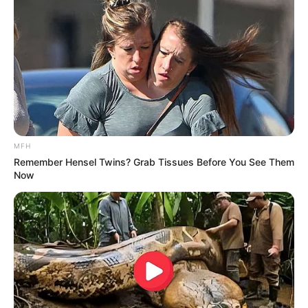
MFH
Remember Hensel Twins? Grab Tissues Before You See Them
Now