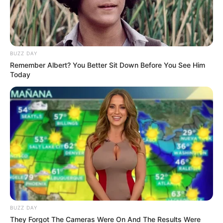
(foto: instagram.com/princessocess)
BUZZ DAY
Remember Albert? You Better Sit Down Before You See Him
Today
BUZZ DAY
They Forgot The Cameras Were On And The Results Were