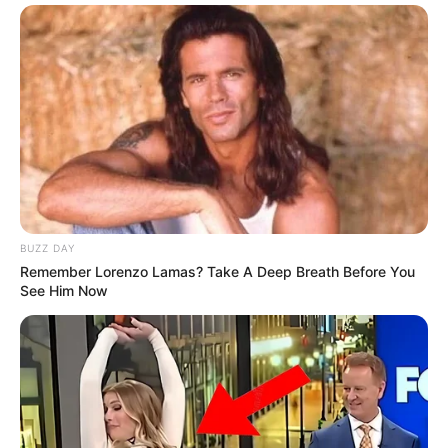
BUZZ DAY
Remember Lorenzo Lamas? Take A Deep Breath Before You
Serem! 9 Chat Ojek Online &
See Him Now
Pelanggan Ini Bikin Auto
Merinding