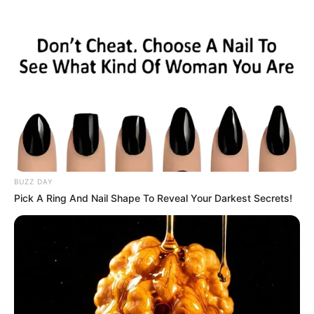
HOME
INSPIRASI
STYLE
FILM &
NGAKAK
QUOTES
HYPE
MORE
SERIES
BUZZ DAY
Pick A Ring And Nail Shape To Reveal Your Darkest Secrets!