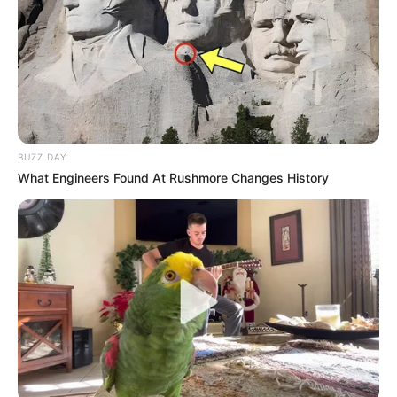
TAGS
MODEL
PRINCESS MEGONONDO
SELEBRITI INDONESIA
BUZZ DAY
What Engineers Found At Rushmore Changes History