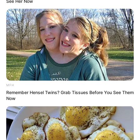
See Her Now
Mute
Indonesia.
Baca:
Biodata, Profil, dan Fakta Dosma Hazenbosch
MFH
Remember Hensel Twins? Grab Tissues Before You See Them
Now