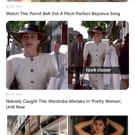
BUZZ DAY
Watch This Parrot Belt Out A Pitch-Perfect Beyonce Song
BUZZ DAY
Nobody Caught This Wardrobe Mistake In 'Pretty Woman',
Until Now