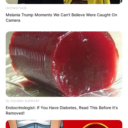
INSTANTHUB
Melania Trump Moments We Can't Believe Were Caught On
(foto: instagram.com/princessocess)
Camera
5. Dikenal sebagai pribadi yang peduli sesama. Ia pernah
beberapa kali menggalang dana untuk panti asuhan
GLYCOGEN SUPPORT
Endocrinologist: If You Have Diabetes, Read This Before It's
Removed!