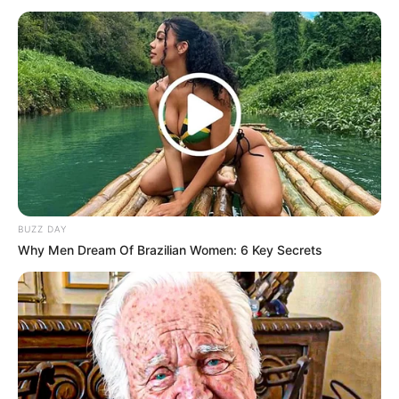
BUZZ DAY
Why Men Dream Of Brazilian Women: 6 Key Secrets
Princess Megonondo