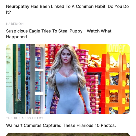
Neuropathy Has Been Linked To A Common Habit. Do You Do
Profesi: Model
It?
Hobi: –
HABERION
Facebook: –
Suspicious Eagle Tries To Steal Puppy - Watch What
Happened
Twitter: –
Threads:
@princessmegonondo
Instagram:
@princessmegonondo
TikTok: –
YouTube: –
Tinggi, Berat & Penampilan Fisik
Tinggi Badan: 175 cm
THE BUSINESS LEADS
Berat Berat: –
Walmart Cameras Captured These Hilarious 10 Photos.
Golongan Darah: –