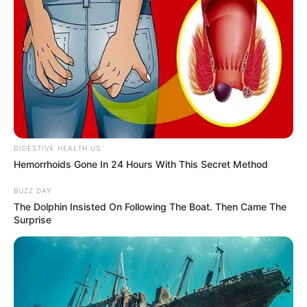
DIGESTIVE HEALTH US
Hemorrhoids Gone In 24 Hours With This Secret Method
(foto: instagram.com/princessocess)
BUZZ DAY
FAQ
The Dolphin Insisted On Following The Boat. Then Came The
Surprise
Siapa Princess Megonondo?
Dia adalah model asal Indonesia.
Siapa nama aslinya?
Nama aslinya adalah Princess Mikhaelia Audrey Megonondo.