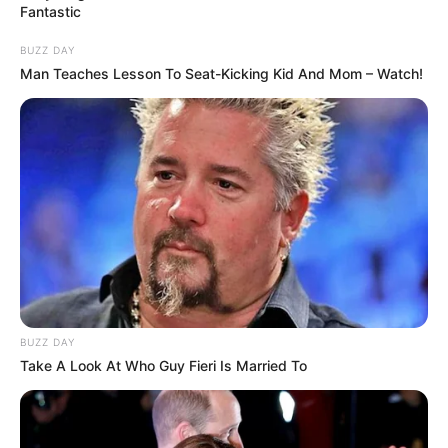
Fantastic
BUZZ DAY
Man Teaches Lesson To Seat-Kicking Kid And Mom – Watch!
2. Beginilah momen saat ia dinobatkan menjadi Miss
Indonesia 2019
BUZZ DAY
Take A Look At Who Guy Fieri Is Married To