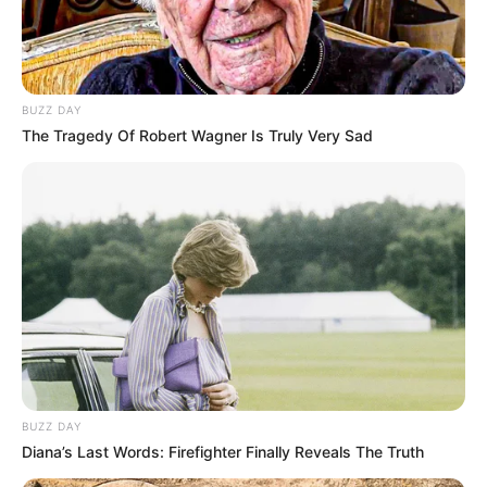
4
VOTE
fans love
Tanggal Lahir:
Tempat Lahir:
BUZZ DAY
30 Agustus
2000
Jakarta
The Tragedy Of Robert Wagner Is Truly Very Sad
Umur:
Profesi:
25 Tahun
Model
Edit
Princess Megonondo adalah seorang model asal Indonesia. Ia
mulai dikenal publik sejak memenangkan kontes Miss Indonesia
BUZZ DAY
2019.
Diana’s Last Words: Firefighter Finally Reveals The Truth