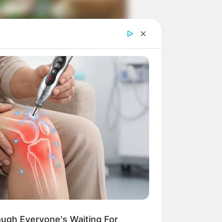
ngka Banget! 10 Pose Lucu
tak yang Bikin Ketawa
mes
byar! 10 Kalimat Baper
kai Bahasa Jawa Ini Bikin
lau Abis
ough Everyone's Waiting For