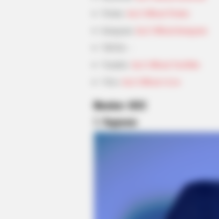
Twitter:
Jus2 Official Twitter
Instagram:
Jus2 Official Instagram
HABERION
He Applies Makeup In A Way You'v
TikTok: –
Never Seen
Youtube:
Jus2 Official YouTube
Vlive:
Jus2 Official vLive
Member JUS2
1.
Yugyeom