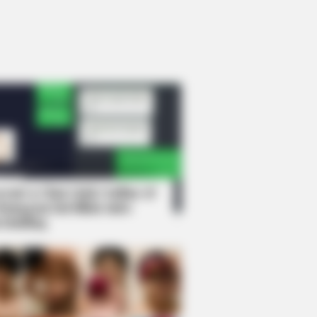
rem! 9 Chat Ojek Online &
langgan Ini Bikin Auto
rinding