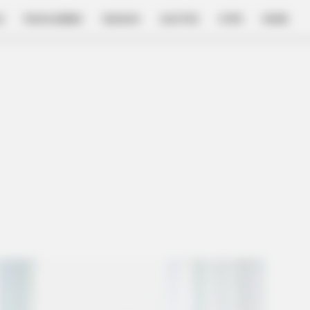
E
FILM & SERIES
NGAKAK
QUOTES
HYPE
MORE