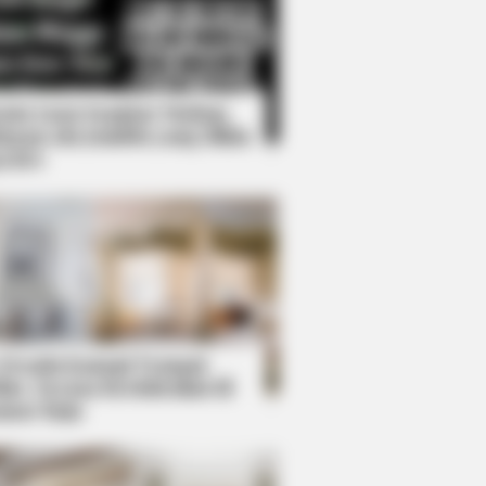
Kata Lucu Seputar Malam
nggu ala Jomblo yang Bikin
enes
 Desain Kanopi Tempat
dur, Serasa Beristirahat di
mar Raja