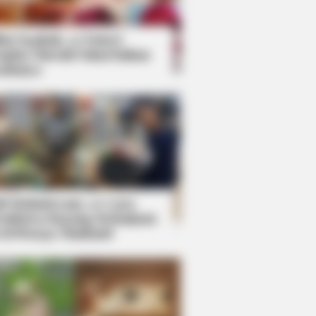
kin Ngakak, 10 Potret
splay Murah Pakai Bahan
adanya
ti Mainstream, 10 Cara
mbawa Barang Belanjaan
rsi Warga Thailand