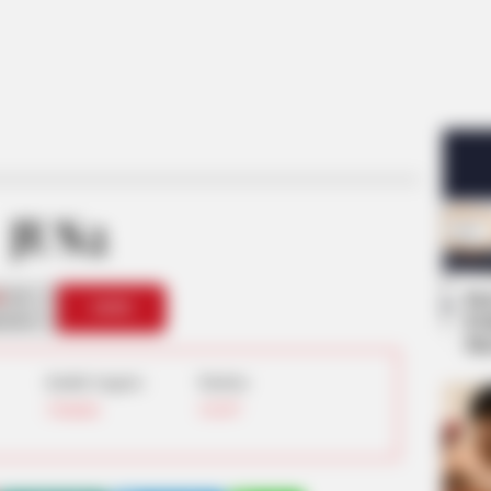
JUS2
0
Se
VOTE
Pe
s love
Me
Jumlah Anggota:
Fandom:
2 Member
I GOT7