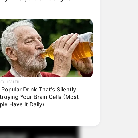
il! 10 Potret Makanan Gagal
masak yang Bikin Kamu
gak Selera
RY HEALTH
Popular Drink That's Silently
troying Your Brain Cells (Most
 Pose Manekin Anti
le Have It Daily)
instream yang Konyol
nget
his Wall Left Him Speechless