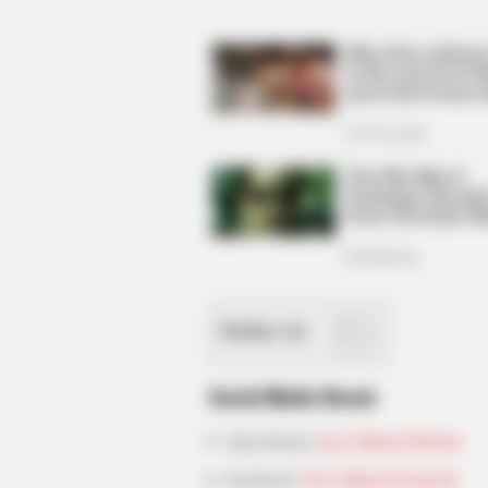
HEALTHYREHABCARE
Walmart Cameras Captured These 
Daftar isi
Sosial Media Resmi
Situs Resmi:
Jus2 Official Website
Facebook:
Jus2 Official Facebook