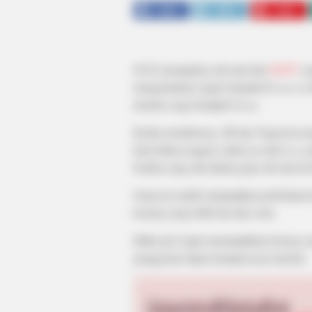
SHARE
TWEET
SHARE
JUS2 merupakan sub unit dari
GOT7
ya
mengeluarkan single berjudul F
ocus on
mereka yang bertajuk F
ocus.
Kedua membernya, JB dan Yugyeom menje
kata bahasa inggris yakni
just
dan
two¸
y
berdua yang ada dalam grup sub unit ter
Grup ini sendiri menjanjikan perbedaa
konsep yang lebih fun dan ceria.
Maka jus2 ingin menampilkan konsep y
penggemar dapat mempercayai mereka.