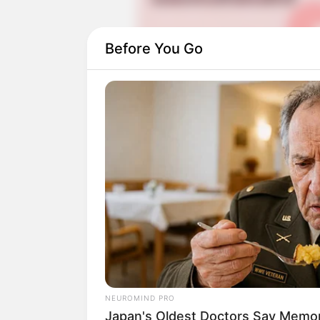
Before You Go
Selain itu, Jus2 juga berpromosi di Jep
Edition-
(2019).
Serta mengisi OST dari drama
He Is Ps
melakukan showcase tour bertajuk Jus2
NEUROMIND PRO
Japan's Oldest Doctors Say Memory