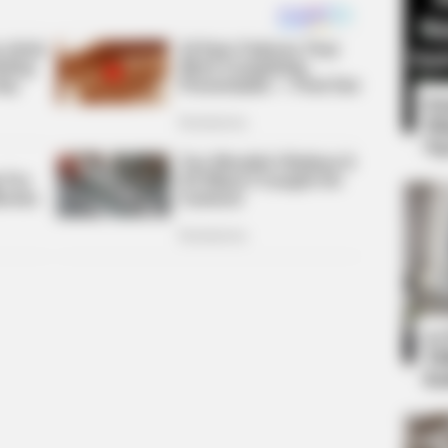
8 
Mi
Ng
Hilarious 20 Photos
10
Ti
Ka