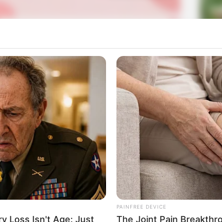
La
Ka
Ge
Am
ang dengan merilis mini album dengan judul
Focus -Japan
Pa
Ga
Mute
ychometric
(2019). Tak hanya itu, mereka juga telah
 <Focus> Premiere Showcase Tour (2019).
PAINFREE DEVICE
 Loss Isn't Age: Just
The Joint Pain Breakthr