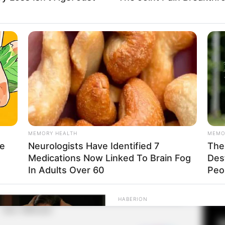
Fa
Di
Ng
MEMORY HEALTH
MEMO
le
Neurologists Have Identified 7
The 
Medications Now Linked To Brain Fog
Des
10
In Adults Over 60
Peop
Ma
Ba
HABERION
(foto: billboard)
What He Found Behind T