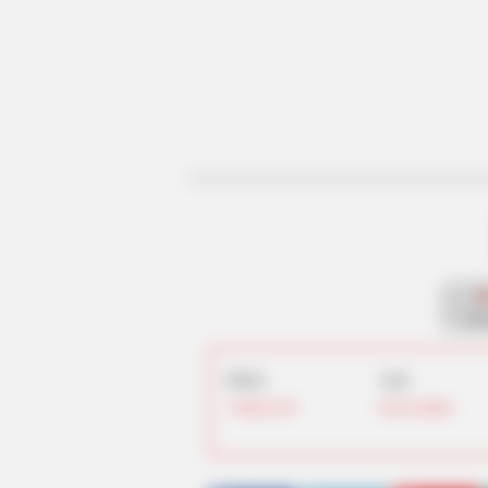
fan
Debut:
Asal:
4 Maret
2019
Korea Selatan