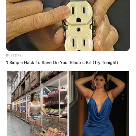
3
VOTE
fans love
Tanggal Lahir:
Tempat Lahir:
31 Maret
1993
Bandung
,
Jawa Timur
,
Indonesia
Umur:
Profesi:
33 Tahun
Aktris
,
Penyanyi
,
Presenter
BUZZDAY
1 Simple Hack To Save On Your Electric Bill (Try Tonight)
Edit
Steffy Ai atau Stefanny Margaretha Aay adalah seorang aktris,
penyanyi dan pembawa acara yang berasal dari Bandung, Jawa
Barat.
Ia terkenal berbergabung dengan
girl group
Cherrybelle. Selain