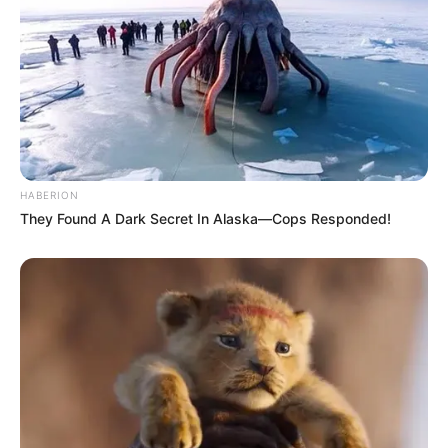
Ukuran Baju: –
Pendidikan
–
Keluarga
HABERION
Ayah: Nata Atmadja
They Found A Dark Secret In Alaska—Cops Responded!
Ibu: Erna Kosasih
Saudara Laki-laki: –
Saudara Perempuan: –
Suami & Pacar
Temmy Ferdiawan Setyadi
Dirayakan di Uluwati, Bali, ia menikah dengan Temmy