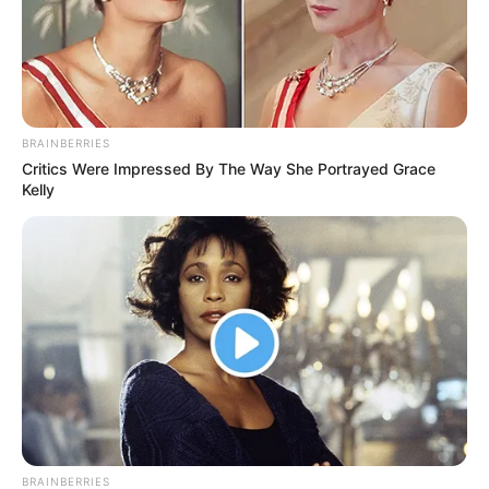
Cherrybelle Compilation Album
(2016)
Reborn
(2015)
Diam Diam Suka
(2013)
BRAINBERRIES
Quotes
Critics Were Impressed By The Way She Portrayed Grace
Kelly
Kecantikan adalah tentang merasa nyaman dengan
kulit Anda sendiri, jadi berikan sedikit cinta pada kulit
Anda
Makan malam yang enak harus mencakup tidak
hanya makanan enak, tetapi juga percakapan yang
baik
Kadang-kadang Anda tidak akan pernah tahu nilai
momen sampai menjadi kenangan
BRAINBERRIES