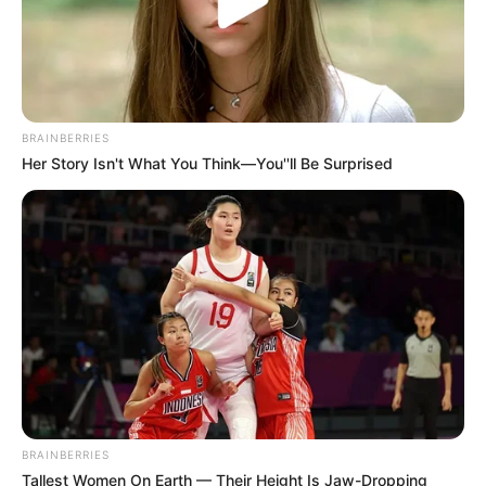
BRAINBERRIES
Her Story Isn't What You Think—You''ll Be Surprised
(foto: instagram/steffy_ai)
3. Wanita cantik yang satu ini memang senang
traveling
BRAINBERRIES
Tallest Women On Earth — Their Height Is Jaw-Dropping