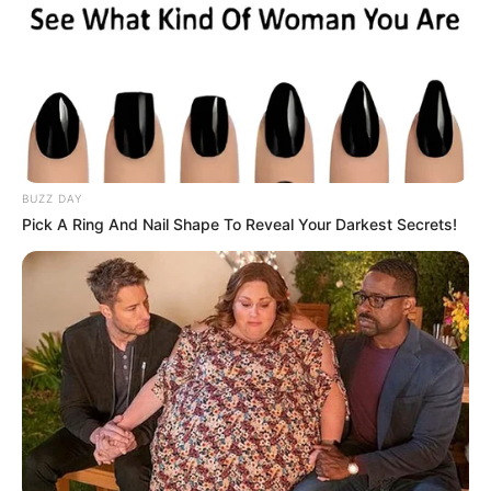
(foto: instagram/steffy_ai)
FAQ
BUZZ DAY
Pick A Ring And Nail Shape To Reveal Your Darkest Secrets!
Siapa Stefanny Aay (Steffy Ai)
?
Dia adalah aktris, penyanyi, presenter kelahiran Bandung, Jawa
Barat.
Siapa nama asli Stefanny Aay (Steffy Ai)?
Nama aslinya adalah Stefanny Margaretha Aay.
Apa yang membuat Stefanny Aay (Steffy Ai)
menjadi
terkenal?
Dia terkenal karena member
girl group
Cherrybelle.