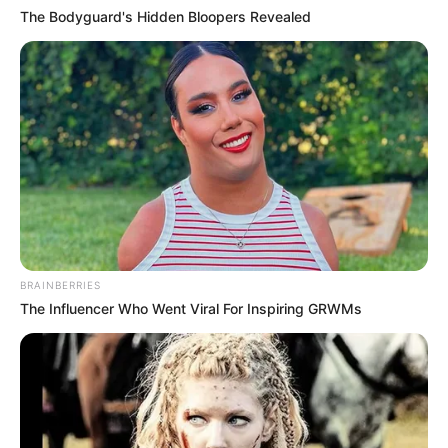
The Bodyguard's Hidden Bloopers Revealed
Saat kau merasa sendiri.. dunia tak lagi berpihak
padamu .. yakinlah ada secerca harapan menantimu
Foto – foto Steffy Ai
1. Penampilannya masih seperti remaja
BRAINBERRIES
The Influencer Who Went Viral For Inspiring GRWMs