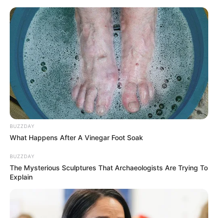
HOME
INSPIRASI
STYLE
FILM &
NGAKAK
QUOTES
HYPE
MORE
SERIES
BUZZDAY
What Happens After A Vinegar Foot Soak
BUZZDAY
The Mysterious Sculptures That Archaeologists Are Trying To
Explain