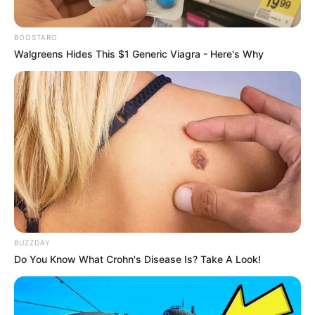
Beby Tsabina
Salshabilla Adriani
BOOSTARO
Walgreens Hides This $1 Generic Viagra - Here's Why
TULIS KOMENTAR
Alamat email Anda tidak akan dipublikasikan.
Ruas yang wajib ditandai
*
BUZZDAY
Do You Know What Crohn's Disease Is? Take A Look!