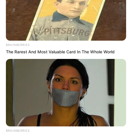
Memiliki fanbase bernama @Steffyours_Asli
Baca juga:
Biodata, Profil, dan Fakta Rainych Ran
Film
Crush
(2014), sebagai Steffy
BRAINBERRIES
The Rarest And Most Valuable Card In The Whole World
Sinetron
ABG Jadi Manten
(SCTV | 2014), sebagai Bintang Tamu
FTV
Kepincut Cinta Paman Dolit
(2015) sebagai Miranda
Toko Kr.Amat: Permen Ajaib Pembawa Petaka
(2015)
Azab Anak Batagor Angkuh
(2015)
Battle With Love
(2015) sebagai Steffy
BRAINBERRIES