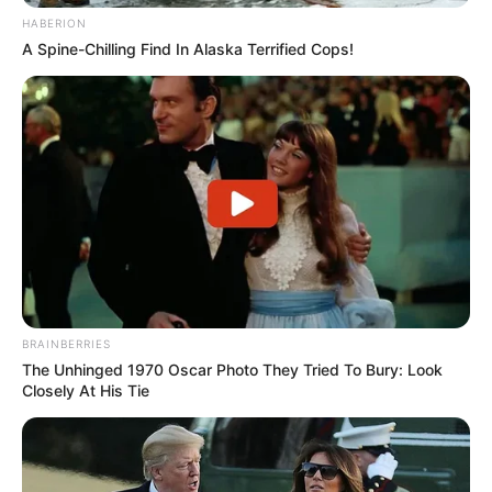
HABERION
A Spine-Chilling Find In Alaska Terrified Cops!
BRAINBERRIES
The Unhinged 1970 Oscar Photo They Tried To Bury: Look
Closely At His Tie
LIHAT ARTIKEL LAINNYA