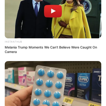
Laras Kinanda
Nyimas Ratu Rafa
INSTANTHUB
Melania Trump Moments We Can't Believe Were Caught On
Camera
Shenina Cinnamon
Megan Domani