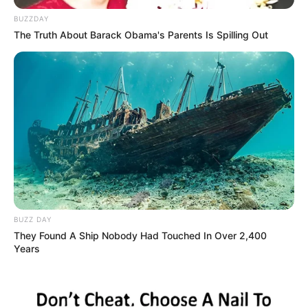
BUZZDAY
The Truth About Barack Obama's Parents Is Spilling Out
(foto: instagram/steffy_ai)
5. Cantik dengan gaya rambut dikepang
BUZZ DAY
They Found A Ship Nobody Had Touched In Over 2,400
Years