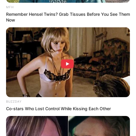
STEFANNY AAY
STEFFY AI
MFH
Remember Hensel Twins? Grab Tissues Before You See Them
Now
BUZZDAY
Co-stars Who Lost Control While Kissing Each Other