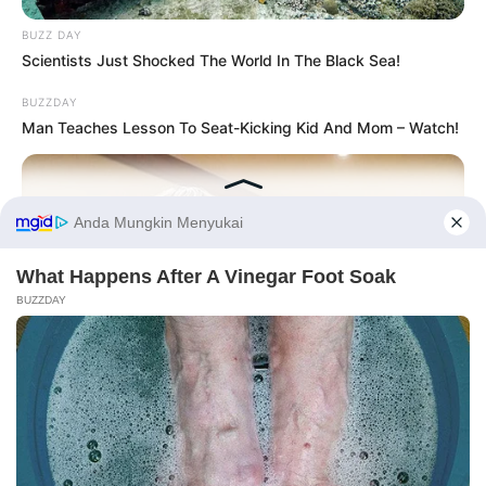
BUZZ DAY
Scientists Just Shocked The World In The Black Sea!
BUZZDAY
Man Teaches Lesson To Seat-Kicking Kid And Mom – Watch!
Before You Go
Serem! 9 Chat Ojek Online &
Pelanggan Ini Bikin Auto
Merinding
BUZZDAY
Do You Remember Her? Take A Deep Breath Before Looking
At Her