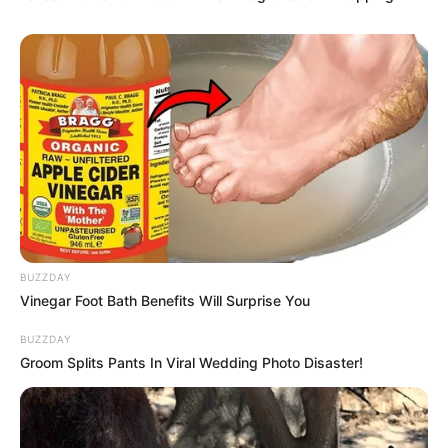
BUZZDAY
Vinegar Foot Bath Benefits Will Surprise You
BUZZDAY
(foto: instagram/steffy_ai)
Groom Splits Pants In Viral Wedding Photo Disaster!
4. Jadi pengin ikutan jalan-jalan deh