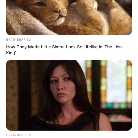
Tetote
(2015)
Album Mini
Scramble 14
(2018)
BRAINBERRIES
Spice 13 Acoustic EP
(2017)
How They Made Little Simba Look So Lifelike in 'The Lion
King'
Foto – Foto Ruann
1. Poster single debut Korea Ruann, “Beep Beep”
BRAINBERRIES