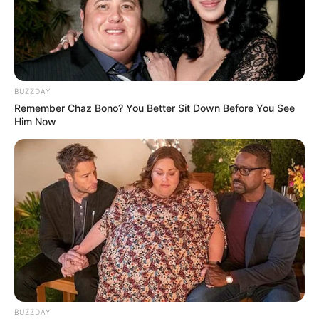
Salshabilla Adriani
Haico Van der Veken
BUZZDAY
Remember Chaz Bono? You Better Sit Down Before You See
Him Now
Yasmin Napper
Aura Kasih
TULIS KOMENTAR
Alamat email Anda tidak akan dipublikasikan.
Ruas yang wajib ditandai
*
BUZZDAY