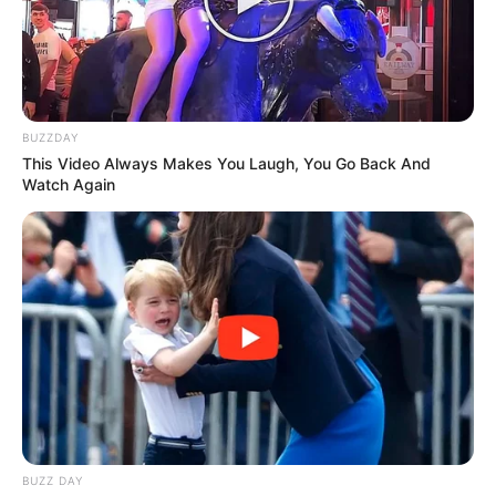
Anti Mainstream, 10 Cara
Membawa Barang Belanjaan
Versi Warga Thailand
BUZZDAY
This Video Always Makes You Laugh, You Go Back And
Watch Again
Langka Banget! 10 Pose Lucu
Katak yang Bikin Ketawa
Gemes
BUZZ DAY