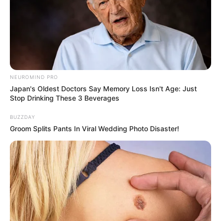
10 Pose Manekin Anti
Mainstream yang Konyol
Banget
NEUROMIND PRO
Japan's Oldest Doctors Say Memory Loss Isn't Age: Just
Stop Drinking These 3 Beverages
BUZZDAY
Groom Splits Pants In Viral Wedding Photo Disaster!
8 Kata Lucu Seputar Malam
Minggu ala Jomblo yang Bikin
Ngenes