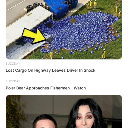
LIHAT ARTIKEL LAINNYA
BUZZDAY
Lost Cargo On Highway Leaves Driver In Shock
BUZZDAY
Polar Bear Approaches Fishermen - Watch
Nyimas Ratu Rafa
Beby Tsabina