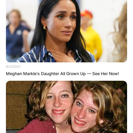
BUZZDAY
Meghan Markle's Daughter All Grown Up — See Her Now!