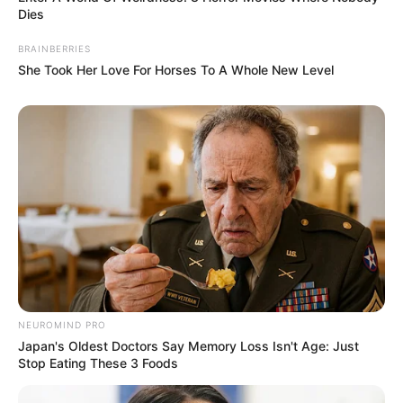
Dies
BRAINBERRIES
She Took Her Love For Horses To A Whole New Level
(foto: instagram/ruanngogoworld)
Jangan lupa untuk mengikuti terus aktivitas penyanyi berbakat asal
Jepang, Ruann dengan debut solonya di Korea Selatan. Dukung
terus dan semangat untuk Ruann!
TAGS
PENULIS LAGU
PENYANYI
RUANN
SELEBRITI KOREA
NEUROMIND PRO
Japan's Oldest Doctors Say Memory Loss Isn't Age: Just
Stop Eating These 3 Foods