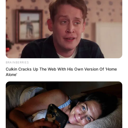
Baca juga:
Biodata, Profil, dan Fakta Kwon Hyun Bin
(VIINI)
Mute
BRAINBERRIES
Culkin Cracks Up The Web With His Own Version Of ‘Home
Alone’