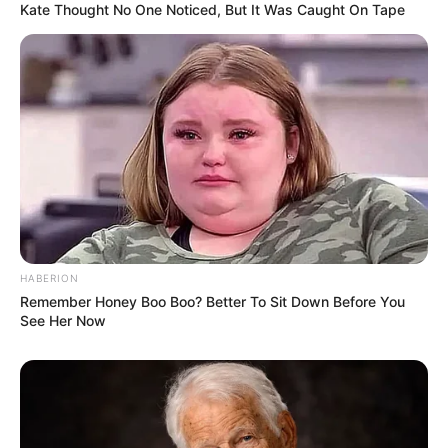
Kate Thought No One Noticed, But It Was Caught On Tape
Ambyar! 10 Kalimat Baper
Pakai Bahasa Jawa Ini Bikin
Galau Abis
HABERION
Fail! 10 Potret Makanan Gagal
Remember Honey Boo Boo? Better To Sit Down Before You
Dimasak yang Bikin Kamu
See Her Now
Nggak Selera