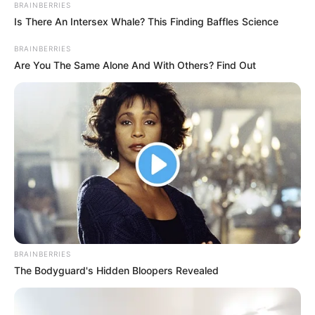
BRAINBERRIES
Is There An Intersex Whale? This Finding Baffles Science
BRAINBERRIES
Are You The Same Alone And With Others? Find Out
(foto: instagram/ruanngogoworld)
4. Di MV “Beep Beep” ia tampak manis dengan penari
latarnya
BRAINBERRIES
The Bodyguard's Hidden Bloopers Revealed