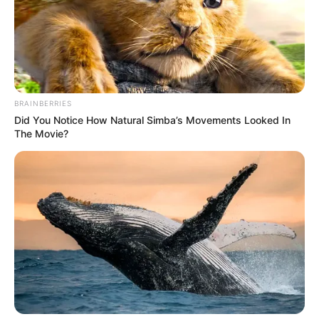
BRAINBERRIES
Did You Notice How Natural Simba’s Movements Looked In
The Movie?
(foto: instagram/ruanngogoworld)
3. Tampil swag dengan kru saat shooting music video