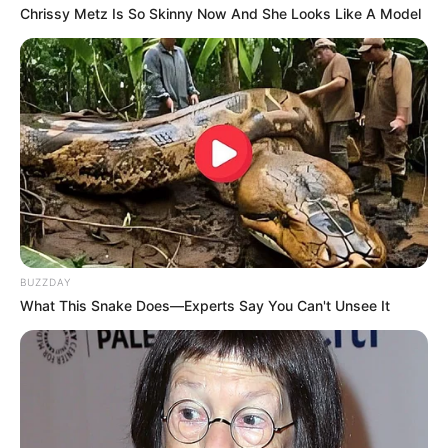
Chrissy Metz Is So Skinny Now And She Looks Like A Model
BUZZDAY
What This Snake Does—Experts Say You Can't Unsee It