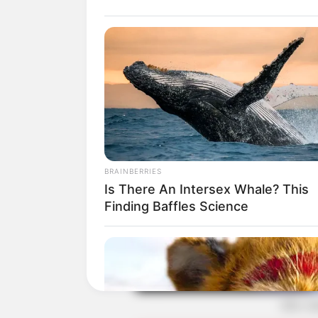
Baca juga:
Biodata, Profil, dan Fakt
BRAINBERRIES
Is There An Intersex Whale? This
Finding Baffles Science
(foto: i