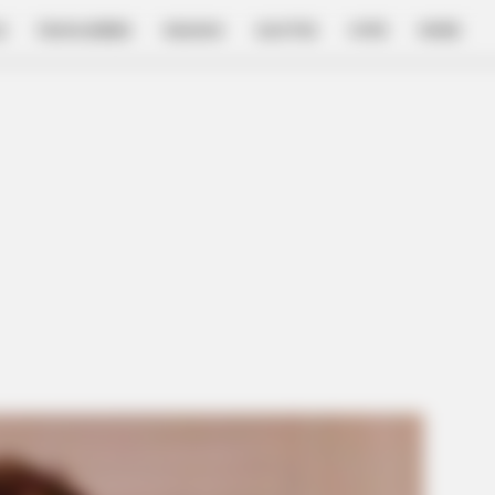
E
FILM & SERIES
NGAKAK
QUOTES
HYPE
MORE