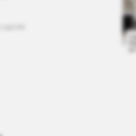
BRAINBERRIES
ho
Tallest Women On Earth — Their
Height Is Jaw-Dropping
12 April 1999
Ta
Ha
90
CTA LOVE