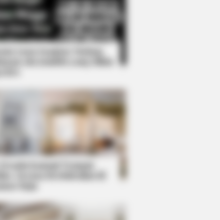
Kata Lucu Seputar Malam
nggu ala Jomblo yang Bikin
enes
ames Bond? Here's What We Know
BERRIES
lywood's Inaccurate Portrayal Of
 Desain Kanopi Tempat
ity – Take A Look Inside
dur, Serasa Beristirahat di
mar Raja