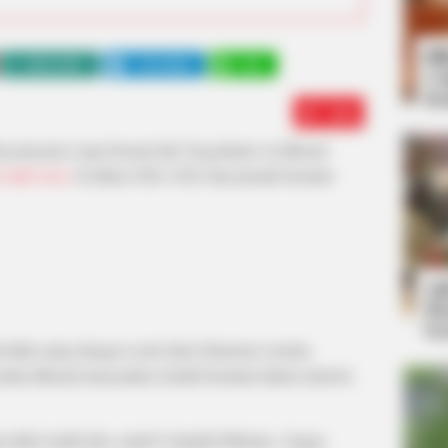
Bi
WHATSAPP
TELEGRAM
LINE
Co
Se
Edit
 penyanyi yang berasal dari Yogyakarta. Ia dikenal
 Little Liars
di tahun 2020, 2022 dan pernah bermain
An
Me
Ve
idak asing dengan sosok aktor blasteran Austria-
ulai dikenal masyarakat setelah bermain dalam sinetron
an aktris muda lain, seperti Amanda Manopo, Angga