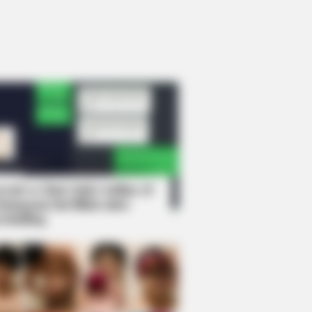
rem! 9 Chat Ojek Online &
langgan Ini Bikin Auto
rinding