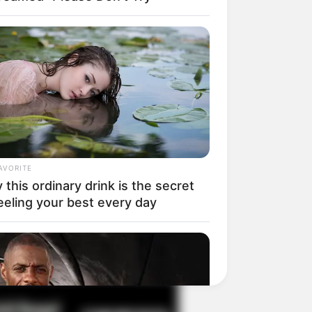
il! 10 Potret Makanan Gagal
masak yang Bikin Kamu
gak Selera
AVORITE
this ordinary drink is the secret
eeling your best every day
 Pose Manekin Anti
instream yang Konyol
nget