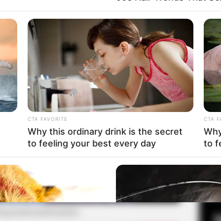
a Syahnaz Sadiqah
Fa
Di
Ng
CTA FAVORITE
CTA F
Why this ordinary drink is the secret
Why 
to feeling your best every day
to f
10
Ma
Ba
nstagram/itsnaufalsamudra)