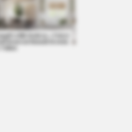
mpil Lebih Modern, 7 Potret
sil Renovasi Rumah Berusia
 Tahun