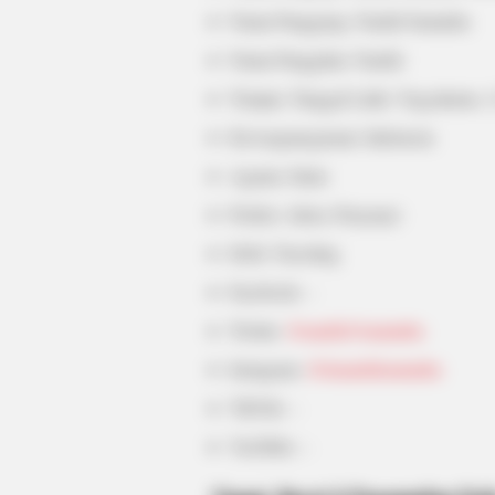
Nama Panggung: Naufal Samudra
BRAINBERRIES
Nama Panggilan: Naufal
Shocking Turn Of Event: Actors W
Pursued Controversial Careers
Tempat, Tanggal Lahir: Yogyakarta, 
Kewarganegaraan: Indonesia
Agama: Islam
Profesi: Aktor, Penyanyi
Hobi: Traveling
Facebook: –
Twitter:
@naufal14samudra
Instagram:
@itsnaufalsamudra
TikTok: –
YouTube: –
BRAINBERRIES