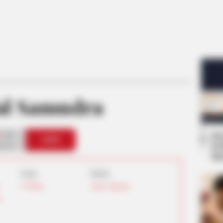
al Samudra
10
Se
VOTE
Pe
s love
Me
Umur:
Profesi:
27 Tahun
Aktor
,
Penyanyi
a
,