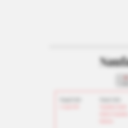
Nauf
fan
Tanggal Lahir:
Tempat Lahir:
12 April
1999
Yogyakarta
,
Daerah
Istimewa Yogyakart
Indonesia