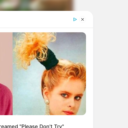
ngka Banget! 10 Pose Lucu
tak yang Bikin Ketawa
mes
byar! 10 Kalimat Baper
kai Bahasa Jawa Ini Bikin
lau Abis
reamed "Please Don't Try"