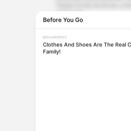
Yunanda, Esa Sigit, dan lain-lain, ia 
manusia gurita.
Before You Go
Selain sinetron, wajahnya pun sering m
misalnya saja
Nada Cinta Tukang Tahu B
BRAINBERRIES
Goyang 29 Digeboy Asoy
(2019), hing
Clothes And Shoes Are The Real C
Sukses menjadi aktor layar kaca, pada
Family!
dua film layar lebar sekaligus.
Film debutnya adalah
Jailangkung 2
yan
Sedangkan film keduanya adalah
Someth
Seakan belum puas, ia pun bermain dalam
Pretty Little Liars Indonesia
(2020),
I Lo
Series
(2021).
Tak cuma menjadi aktor, ia pernah menja
mengeluarkan single berjudul
Tell Me H
(2015),
Dia
(2015), dan
I Want You Bac