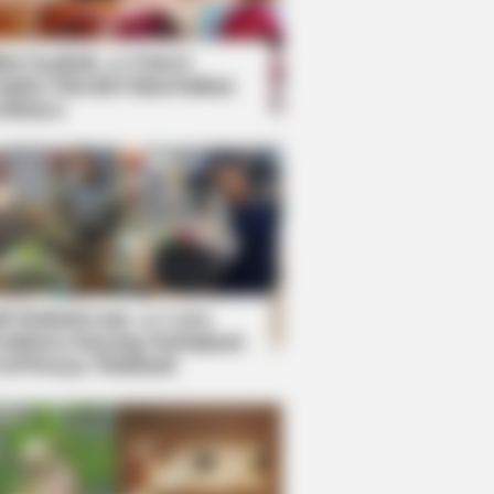
kin Ngakak, 10 Potret
splay Murah Pakai Bahan
adanya
ti Mainstream, 10 Cara
mbawa Barang Belanjaan
rsi Warga Thailand