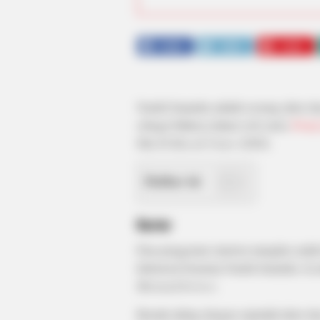
SHARE
TWEET
SHARE
Naufal Samudra adalah seorang aktor dan
sebagai Mahesa dalam web series
Pretty
film
Di Bawah Umur
(2020).
Daftar isi
Karier
Para penggemar sinetron mungkin sudah t
Indonesia bernama Naufal Samudra. Ia m
Mermaid In Love
.
Beradu akting dengan sejumlah aktor d