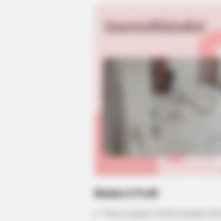
BRAINBERRIES
Did You Notice How Natural Simba
The Movie?
Biodata & Profil
Nama Lengkap: Naufal Samudra Weic