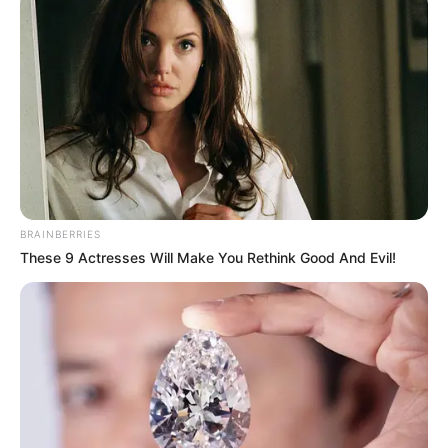
Baca juga:
Biodata, Profil, dan Fakta Alif Gustakhiyat (Alip
Ba Ta)
Mute
BRAINBERRIES
These 9 Actresses Will Make You Rethink Good And Evil!