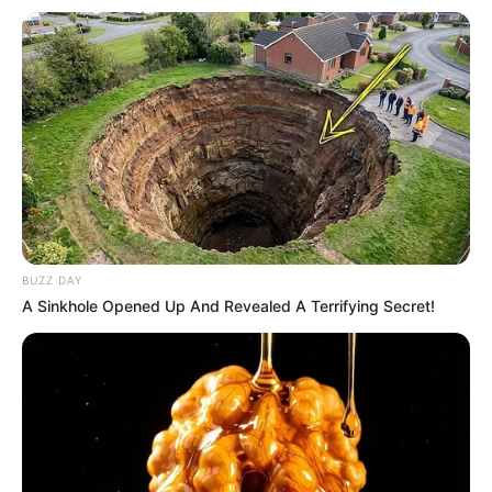
Agamanya adalah Islam.
Berapa tinggi Ibnu Wardani
?
Tingginya 187 cm.
Siapa orang tua Ibnu Wardani
?
Tidak diketahui nama ayahnya dan nama ibunya adalah Rista
Morita.
Apakah Ibnu Wardani
sudah menikah?
BUZZ DAY
Dia sudah menikah dengan Lalita Hutami pada 27 Maret 2022.
A Sinkhole Opened Up And Revealed A Terrifying Secret!
Siapa mantan pacar Ibnu Wardani
?
Tidak diketahui siapa mantan pacarnya.
Berapa Kekayaan Ibnu Wardani
?
Tidak diketahui pasti berapa kekayaannya.