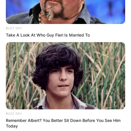
BUZZ DAY
Take A Look At Who Guy Fieri Is Married To
BUZZ DAY
Remember Albert? You Better Sit Down Before You See Him
Today