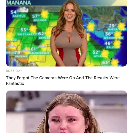
(foto: instagram/ibnuwardani)
5. Cowok yang satu ini memang jago
public speaking
BUZZ DAY
They Forgot The Cameras Were On And The Results Were
Fantastic
(foto: instagram/ibnuwardani)