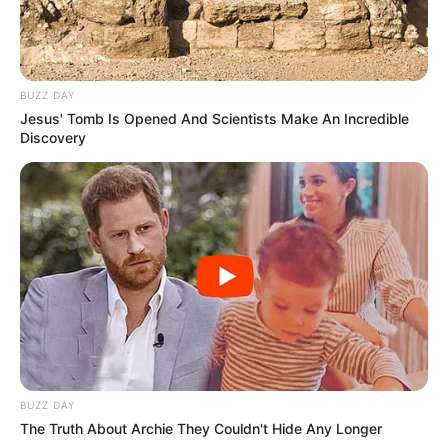
Shenina Cinnamon
Megan Domani
BUZZ DAY
Jesus' Tomb Is Opened And Scientists Make An Incredible
Discovery
Beby Tsabina
Salshabilla Adriani
TULIS KOMENTAR
Alamat email Anda tidak akan dipublikasikan.
Ruas yang wajib ditandai
*
BUZZ DAY
The Truth About Archie They Couldn't Hide Any Longer