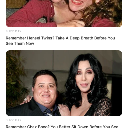
usahanya sendiri. Toleransi dan saling support adalah
kuncinya agar selalu bahagia
Sebuah ‘senyuman’ adalah make up terbaik yang
BUZZ DAY
dipakai oleh semua wanita
Remember Hensel Twins? Take A Deep Breath Before You
See Them Now
Tau gak? Harapanitu selalu dan pasti ada, walaupun
semua orang dan diri kamu sendiri bilang gak ada.
Harapan akan selalu ada
Foto – foto Ibnu Wardani
1. Foto bareng Lalita Hutami yang cantik jelita
BUZZ DAY
Remember Chaz Bono? You Better Sit Down Before You See