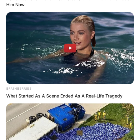
Him Now
BRAINBERRIES
What Started As A Scene Ended As A Real-Life Tragedy
(foto: instagram/ibnuwardani)