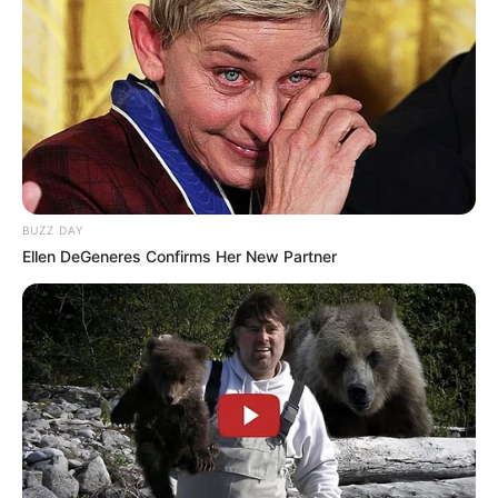
Lalita Hutami
Setelah berkenalan selama 3 minggu keduanya resmi berpacaran.
Ia dan Lalita Hutami sering membuat konten bersama selama
pacaran. Setelah kurang lebih satu tahun menjalin hubungan, ia
melamar Lalita pada November 2021.
Keduanya lanjut ke jenjang lebih serius dengan menikah pada 27
Maret 2022. Keduanya dikaruniai anak pertama pada 3 Juni 2023
BUZZ DAY
bernama Alvarazka Antarsukha Wardani.
Ellen DeGeneres Confirms Her New Partner
Kekayaan
Tak diketahui berapa total kekayaan Ibnu Wardani, kekayaannya
berasal dari kariernya sebagai TikToker dan YouTuber.
YouTube
Dikutip dari
Social Blade
tahun 2023, penghasilannya perhari 1,2
ribu-19,3 ribu dollar atau 18 juta-289 juta rupiah, perbulan 36,1
ribu-577,5 ribu dollar atau 541 juta-8 milliar rupiah dan pertahun