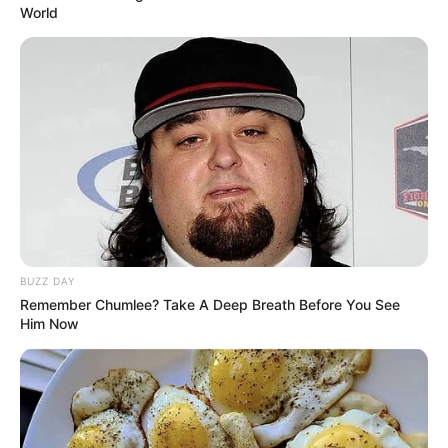
World
(foto: instagram/ibnuwardani)
3. Hayo, siapa yang pengin punya motor seperti ini?
BUZZ DAY
Remember Chumlee? Take A Deep Breath Before You See
Him Now