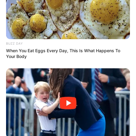
BUZZ DAY
When You Eat Eggs Every Day, This Is What Happens To
Your Body
(foto: instagram/ibnuwardani)
4. Senyumnya memang manis banget, kan?