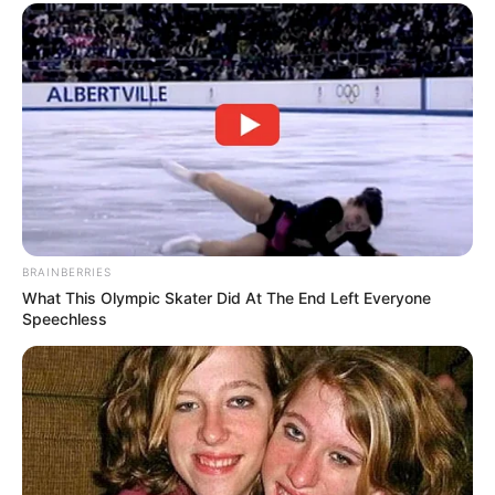
bersama dengan influencer lainnya.
Ia merupakan bagian adri Mawwah Hijab, Guyu.id dan
Creative Growth Media.
Tak hanya bedua, kini ia membuat konten bersama dengan sang
anak.
Baca juga:
Biodata, Profil, dan Fakta Ikke Jenner
Film
BRAINBERRIES
After Life
(KlikFilm | 2023)
What This Olympic Skater Did At The End Left Everyone
Speechless
My Sassy Girl
(2022), sebagai Joko
Quotes
Kadang kita merasa paling cape, paling berusaha,
paling bekerja keras. Tp kita lupa bahwa standar org
itu beda2 dan setiap org punya cara menunjukan