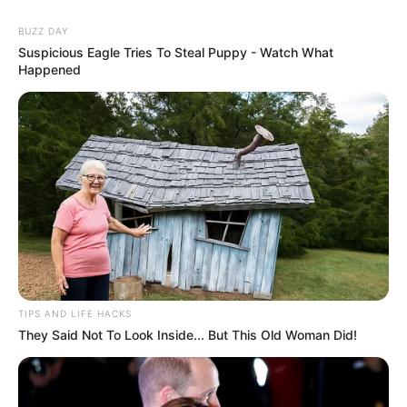
BUZZ DAY
Suspicious Eagle Tries To Steal Puppy - Watch What
Happened
TIPS AND LIFE HACKS
They Said Not To Look Inside... But This Old Woman Did!