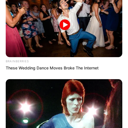
Ukuran Sepatu: –
Ukuran Baju: –
Pendidikan
Institut Teknologi Nasional Bandung
Keluarga
BRAINBERRIES
These Wedding Dance Moves Broke The Internet
Ayah: –
Ibu: –
Saudara Laki-laki: –
Saudara Perempuan: –
Pacar
–