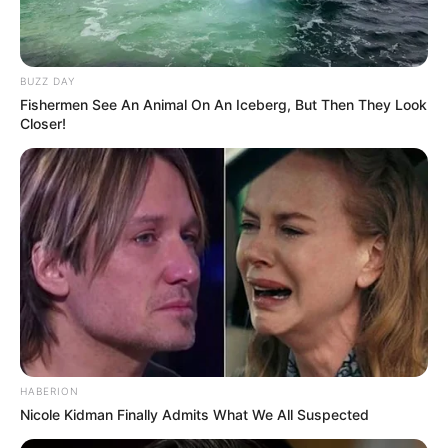
BUZZ DAY
Fishermen See An Animal On An Iceberg, But Then They Look
Closer!
Serem! 9 Chat Ojek Online &
Pelanggan Ini Bikin Auto
Merinding
HABERION
Nicole Kidman Finally Admits What We All Suspected