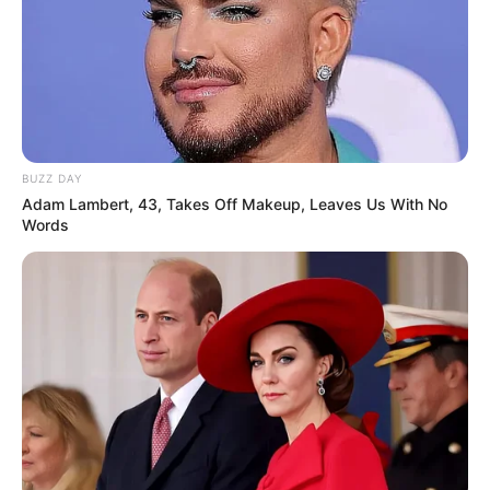
mengisnpirasi ataupun mengingatkan para treveller untuk bersama
menjaga keindahan alam.
TAGS
GEMALA HANAFIAH
PRESENTER
SELEBRITI INDONESIA
SURFER
BUZZ DAY
Adam Lambert, 43, Takes Off Makeup, Leaves Us With No
Words