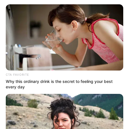
HOME
INSPIRASI
STYLE
FILM &
NGAKAK
QUOTES
HYPE
MORE
SERIES
CTA FAVORITE
Why this ordinary drink is the secret to feeling your best
every day