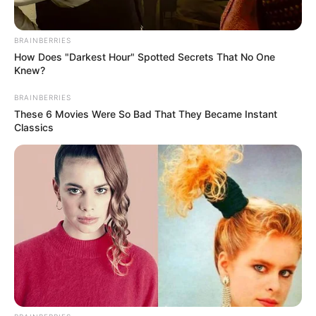
BRAINBERRIES
Prestasi
How Does "Darkest Hour" Spotted Secrets That No One
Knew?
Peringkat 4 ASC Ripcurl and Music Festival Halfway di Bali
(2014)
BRAINBERRIES
These 6 Movies Were So Bad That They Became Instant
Peringkat 3 Asian Surfing Competition di Thailand (2011)
Classics
Juara 1 Occy’s Grom Competition Billabong di Malaysia
(2010)
Foto – foto Gemala Hanafiah
1. Liburan dengan menikmati keindahan alam ala Gemala