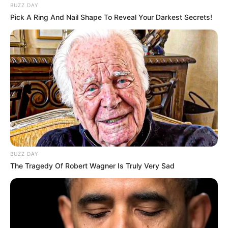
BUZZ DAY
Pick A Ring And Nail Shape To Reveal Your Darkest Secrets!
(foto: instagram/g_hanafiah)
FAQ
Siapa Gemala Hanafiah
?
BUZZ DAY
The Tragedy Of Robert Wagner Is Truly Very Sad
Dia adalah presenter dan surfer kelahiran Balikpapan, Kalimantan
Timur.
Siapa nama asli Gemala Hanafiah?
Nama aslinya adalah Gemala Hanafiah.