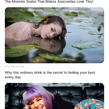
The Monster Snake That Makes Anacondas Look Tiny!
Petualangan Ombak. Ia pernah mendapatkan penghargaan dari
berbagai kompetisi surfing di berbagai negara.
Daftar isi
Karier
Gemala Hanafiah, wanita blasteran tersebut mempunyai hobi
traveling yang bisa dibilang cukup extreme.
Lahir pada tanggal 7 Maret 1980, ia sangat menyukai olahraga
CTA FAVORITE
pantai seperti surfing dan diving.
Why this ordinary drink is the secret to feeling your best
every day
Bahkan saking cintanya dengan olahraga tersebut wanita yang
sering di sapa Al tersebut sering mengikuti kompetisi surfing di
Indonesia bahkan sampai Asia.
Tidak hanya olahraga pantai yang ia tekuni. Semua olahraga
berbau alam sangat disukai olehnya. Wanita cantik yang berasal