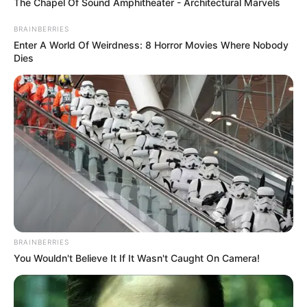
The Chapel Of Sound Amphitheater - Architectural Marvels
Lewat tulisan dan vidio yang dibagikannya, dirinya dapat
BRAINBERRIES
meyalurkan ilmunya sekaligus mendapatkan profit.
Enter A World Of Weirdness: 8 Horror Movies Where Nobody
Mute
Dies
Baca juga:
Biodata, Profil, dan Fakta Della Perez
BRAINBERRIES
You Wouldn't Believe It If It Wasn't Caught On Camera!