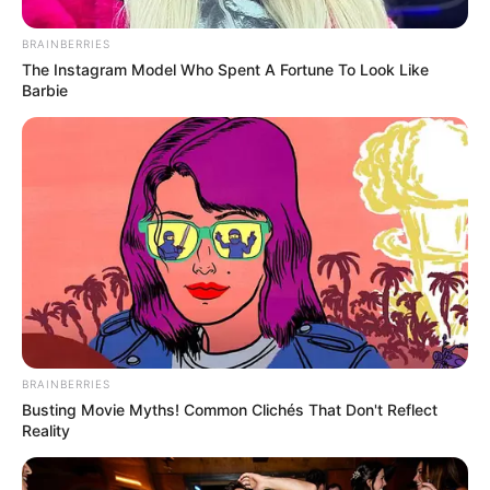
X: @g_hanafiah
Threads:
@g_hanafiah
BRAINBERRIES
The Instagram Model Who Spent A Fortune To Look Like
Instagram:
@g_hanafiah
Barbie
TikTok:
@healthy_with_gemalla
Youtube:
Wet Traveler
Tinggi, Berat & Penampilan Fisik
Tinggi: – cm
Berat: – kg
Golongan Darah: –
Warna Rambut: –
BRAINBERRIES
Warna Mata: –
Busting Movie Myths! Common Clichés That Don't Reflect
Reality
Warna Kulit: –
Ukuran Tubuh: –