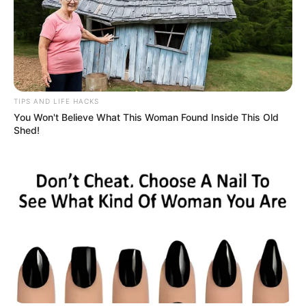
(foto: instagram/g_hanafiah)
5. Suasana pantai makin lengkap dengan meminum kelapa
TIPS AND LIFE HACKS
You Won't Believe What This Woman Found Inside This Old
Shed!