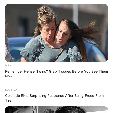
Beby Tsabina
Salshabilla Adriani
TULIS KOMENTAR
Alamat email Anda tidak akan dipublikasikan.
Ruas yang wajib ditandai
*
MFH
Remember Hensel Twins? Grab Tissues Before You See Them
Now
BUZZ DAY
Colorado Elk's Surprising Response After Being Freed From
Tire