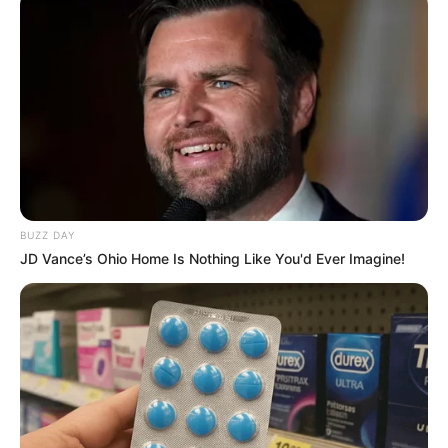
Bikin Ngakak, 10 Potret
Cosplay Murah Pakai Bahan
Seadanya
BUZZ DAY
JD Vance’s Ohio Home Is Nothing Like You'd Ever Imagine!
Anti Mainstream, 10 Cara
Membawa Barang Belanjaan
Versi Warga Thailand