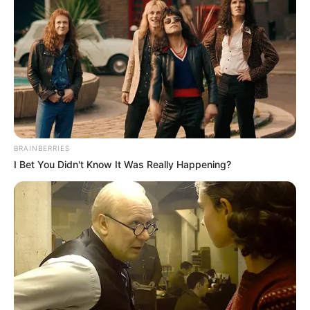
Aktif membagikan aktifitas olahraga dan petualangan di air.
Baca juga:
Biodata, Profil, dan Fakta Kimi Hime
BRAINBERRIES
I Bet You Didn't Know It Was Really Happening?