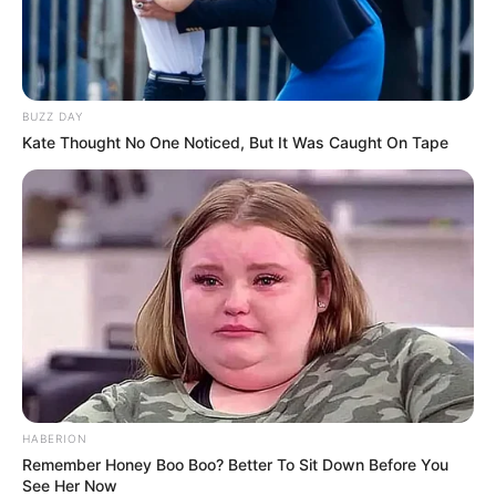
LIHAT ARTIKEL LAINNYA
BUZZ DAY
Kate Thought No One Noticed, But It Was Caught On Tape
Laras Kinanda
Nyimas Ratu Rafa
Shenina Cinnamon
Megan Domani
HABERION
Remember Honey Boo Boo? Better To Sit Down Before You
See Her Now