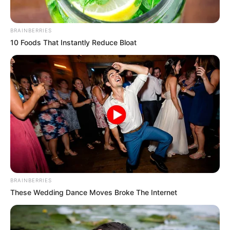
Youtube:
CLC Channel
BRAINBERRIES
Weibo:
CUBE_CLC
10 Foods That Instantly Reduce Bloat
Fan Cafe:
CUBE-CLC
Fan Cafe (Japan):
clc-cafe.jp
V Live:
CLC Official
Member CLC
1. Seungyeon
BRAINBERRIES
These Wedding Dance Moves Broke The Internet