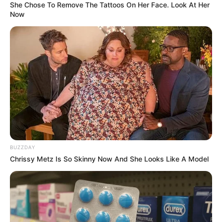
She Chose To Remove The Tattoos On Her Face. Look At Her
Now
BUZZDAY
Chrissy Metz Is So Skinny Now And She Looks Like A Model