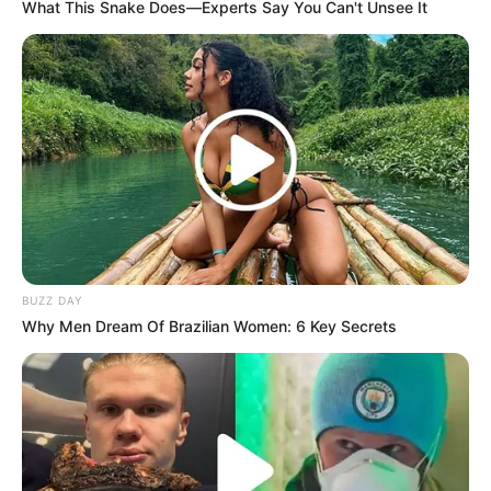
What This Snake Does—Experts Say You Can't Unsee It
BUZZ DAY
Why Men Dream Of Brazilian Women: 6 Key Secrets
(foto: twitter/CUBECLC)
Biodata & Profil