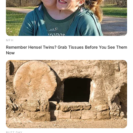
6. Eunbin
MFH
Remember Hensel Twins? Grab Tissues Before You See Them
Now
BUZZ DAY