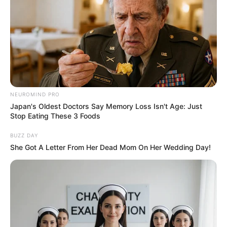
Tinggi: 169 cm
Berat: 48 kg
Golongan Darah: B
Zodiak: Capricorn
Posisi: Lead Rapper, Vocalist, Face of the Group, Maknae
Keahlian Khusus: Bermain gitar, pole dance
NEUROMIND PRO
Japan's Oldest Doctors Say Memory Loss Isn't Age: Just
Hobi: Belanja
Stop Eating These 3 Foods
Lama Training: 2 tahun
BUZZ DAY
She Got A Letter From Her Dead Mom On Her Wedding Day!
Fakta Menarik
Diperkenalkan sebagai personil baru CLC bersama dengan
Elkie pada Februari 2016.
Menempuh pendidikan di Onham Middle School, Oryu High
School dan Hanlim Multi Arts School.