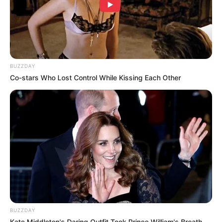
BUZZDAY
Co-stars Who Lost Control While Kissing Each Other
BUZZDAY
Kate Middleton's Daring Outfit Took Prince William's Breath