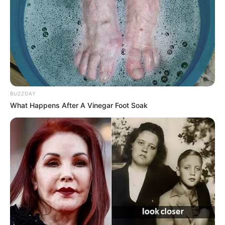
Fans berat boygroup NU’EST.
Berbagi kamar dengan Sorn dan Yeeun.
3. Yujin
BUZZDAY
What Happens After A Vinegar Foot Soak