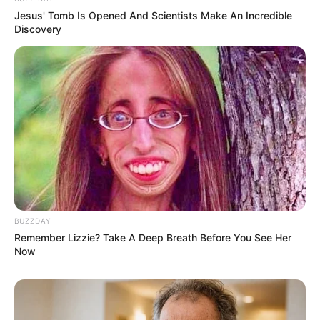
Jesus' Tomb Is Opened And Scientists Make An Incredible
Discovery
(foto: twitter/CUBECLC)
Biodata & Profil
BUZZDAY
Nama Lengkap: Kwon Eunbin
Remember Lizzie? Take A Deep Breath Before You See Her
Nama Panggung: Eunbin
Now
Tempat, Tanggal Lahir: Seoul, 6 Januari 2000
Kewarganegaraan: Korea Selatan