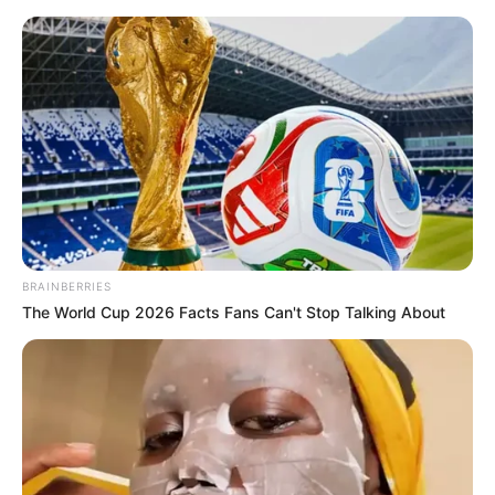
HOME
INSPIRASI
STYLE
FILM &
NGAKAK
QUOTES
HYPE
MORE
SERIES
BRAINBERRIES
The World Cup 2026 Facts Fans Can't Stop Talking About