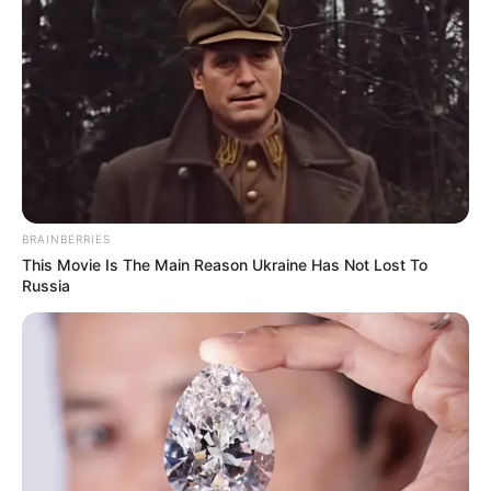
dari perusahaan.
Baca juga:
Biodata, Profil, Fakta dan Foto Member MASC
Baca selengkapnya
arrow_forward_ios
BRAINBERRIES
This Movie Is The Main Reason Ukraine Has Not Lost To
Russia
Mute