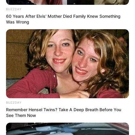
BUZZDAY
60 Years After Elvis' Mother Died Family Knew Something
Was Wrong
(foto: twitter/CUBECLC)
Biodata & Profil
BUZZDAY
Remember Hensel Twins? Take A Deep Breath Before You
Nama Lengkap: Choi Yu Jin
See Them Now
Nama Panggung: Yujin
Tempat, Tanggal Lahir: Jeonju, 12 Agustus 1996