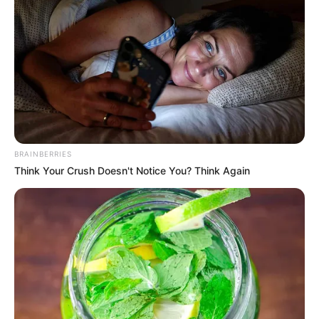
(foto: twitter/CUBECLC)
Daftar isi
Sosial Media Resmi
BRAINBERRIES
Official Website:
cubeent.co.kr
Think Your Crush Doesn't Notice You? Think Again
Facebook:
CLC United Cube 씨엘씨
Facebook (Japan):
CLCJapan
Twitter:
cubeclc
Twitter (Japan):
clc_japan
/
CLC_JPN
Instagram:
cube_clc_official
TikTok:
cube_clc_official