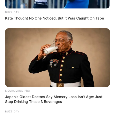
Menempuh pendidikan di Hanlim Multi Art High School.
Pernah tampil di MV G.NA ‘Pretty Lingerie’.
BUZZ DAY
Kate Thought No One Noticed, But It Was Caught On Tape
Pernah tampil di MV BTOB ‘Beep Beep’.
Dianggap sebagai ‘fake maknae’ di grup.
Pernah membintangi web drama ‘Nightmare Teacher’ dan
‘Green Fever’.
Pernah muncul di program TV ‘Real Men’.
Grup panutannya adalah MAMAMOO.
Memiliki kamarnya sendiri di dorm.
4. Sorn
NEUROMIND PRO
Japan's Oldest Doctors Say Memory Loss Isn't Age: Just
Stop Drinking These 3 Beverages
BUZZ DAY