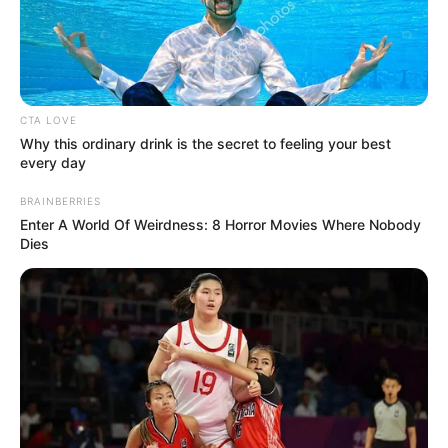
12
VOTE
fans love
Debut:
Asal:
19 Maret
2015
Seoul
,
Korea Selatan
CTA LOVE
Why this ordinary drink is the secret to feeling your best
Jumlah Anggota:
Fandom:
every day
6 Member
Cheshire
BRAINBERRIES
Enter A World Of Weirdness: 8 Horror Movies Where Nobody
Dies
Edit
CLC (Crystal Clear) adalah girl group asal Korea Selatan yang
beranggotakan6 orang member. Idol grup asuhan Cube
Entertainment ini terdiri dari Seunghee, Yujin, Seungyoon, Sorn,
Yeeun, dan Eunbin.