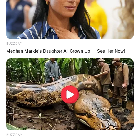
Role modelnya adalah ayahnya.
Mempunyai channel vlog di channel Cube Entertainment
bernama ‘PRODUSORN’.
Berbagi kamar dengan Yeeun dan Seunghee.
BUZZDAY
Meghan Markle's Daughter All Grown Up — See Her Now!
5. Yeeun
BUZZDAY