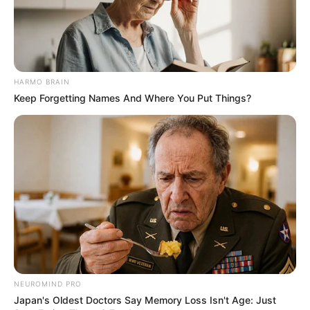
Ukuran Tubuh: –
Ukuran Sepatu: –
Ukuran Baju: –
HARMO BRAIN
Keep Forgetting Names And Where You Put Things?
Pendidikan
–
Keluarga
Ayah: Teguh Untung
Ibu: Ninin Rodiana
Saudara Laki-laki: –
Saudara Perempuan: –
NEUROMIND PRO
Anak: Nura Alya Kinanti, Andi Asiyah
Japan's Oldest Doctors Say Memory Loss Isn't Age: Just