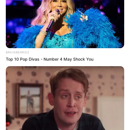
BRAINBERRIES
Top 10 Pop Divas - Number 4 May Shock You
(foto: instagram/ajengkartika)
Baca selengkapnya
arrow_forward_ios