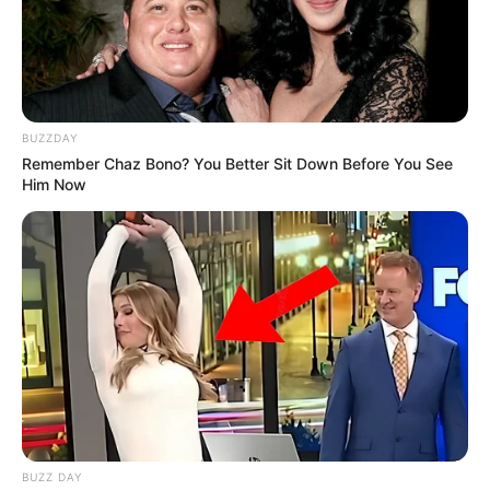
(foto: instagram/ajengkartika)
2. Tampak bahagia saat liburan di luar negeri
BUZZDAY
Remember Chaz Bono? You Better Sit Down Before You See
Him Now
BUZZ DAY