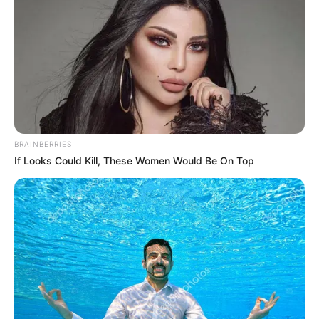
BRAINBERRIES
If Looks Could Kill, These Women Would Be On Top