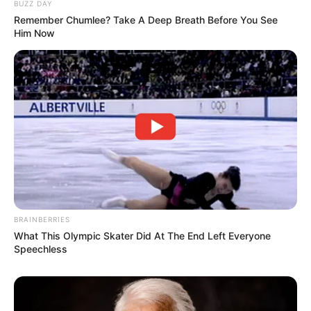
BUZZ DAY
4. Tetap awet muda meski telah memiliki satu orang anak
Remember Chumlee? Take A Deep Breath Before You See
Him Now
BRAINBERRIES
What This Olympic Skater Did At The End Left Everyone
Speechless