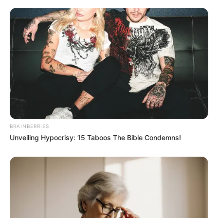
Facebook : –
Twitter:
@ajengkartika
Threads: –
Instagram:
@ajengkartika
TikTok: –
YouTube: –
Tinggi, Berat & Penampilan Fisik
BRAINBERRIES
Tinggi: – cm
Unveiling Hypocrisy: 15 Taboos The Bible Condemns!
Berat: – kg
Golongan Darah: –
Warna Rambut: Hitam
Warna Mata: Hitam
Warna Kulit: Putih