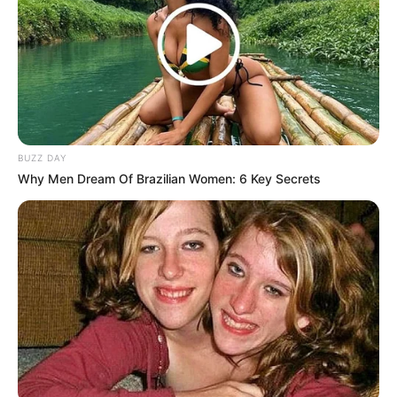
–
Fakta Menarik
Mengawali karirnya pada tahun 2005 dengan menjadi seorang
model.
Pernah salah memilih tempat untuk extension bulu mata
BUZZ DAY
sehingga menyebabkan bulu matanya rontok.
Why Men Dream Of Brazilian Women: 6 Key Secrets
Penyanyi favoritnya adalah Oasis, U2, dan lain-lain.
Ternyata cita-citanya dari kecil ingin menjadi seorang model
catwalk. Namun, karena tinggi badan yang tidak memenuhi
syarat, akhirnya ia memendam keinginannya tersebut.
Dalam pemilihan karakter untuk bermain peran, sebenarnya ia
sangat menyukai karakter yang bersifat antagonis karena merasa
nyaman untuk memainkannya.
Telah memiliki satu orang anak yang diberi nama Nura Alya