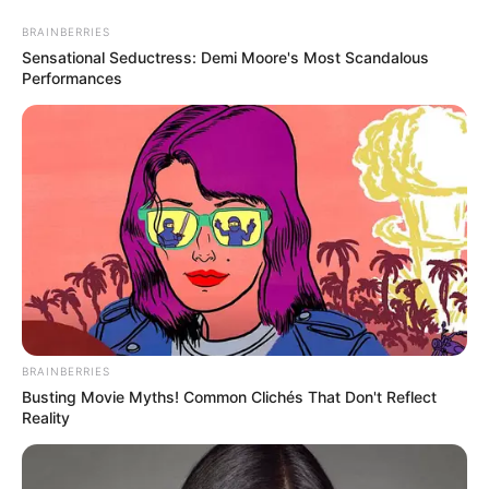
BRAINBERRIES
Sensational Seductress: Demi Moore's Most Scandalous
Performances
HOME
INSPIRASI
STYLE
FILM &
NGAKAK
QUOTES
HYPE
MORE
SERIES
BRAINBERRIES
Busting Movie Myths! Common Clichés That Don't Reflect
Reality