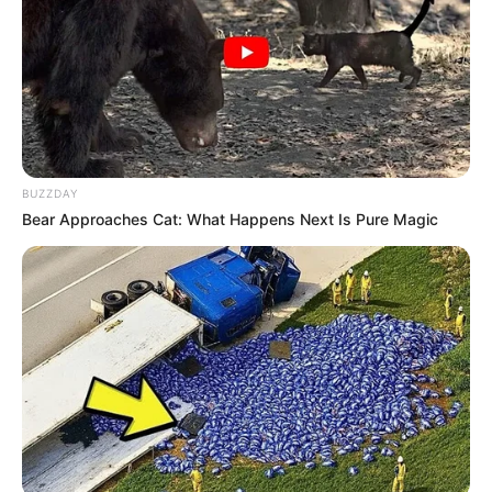
Menembus Mata Bathin The Seri
es
(ANTV | 2019), sebagai
Nadia
Menembus Mata Bathin The Seri
es
(ANTV | 2019), sebagai
Rahma
Rahasia Hidup
(2019), sebagai Wulandari
BUZZDAY
Doaku
(2019), sebagai Fitri
Bear Approaches Cat: What Happens Next Is Pure Magic
Langit dan Bumi
(SCTV | 2010), sebagai Kania
Bayu Cinta Luna
(SCTV | 2009), sebagai Zia
Cinta Fitri (musim 4)
(SCTV | 2009), sebagai Diana
FTV
Suara Hati Istri: Untuk Apa Aku Dinikahi, Kalau Hanya
Disakiti?
(2020) sebagai Rana
Suara Hati Istri: Apa Kesalahan Suamiku Pantas Dimaafkan