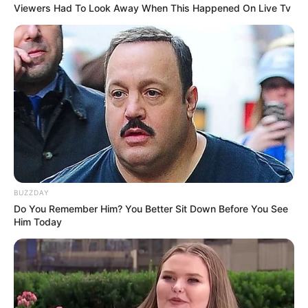
Viewers Had To Look Away When This Happened On Live Tv
BUZZDAY
Do You Remember Him? You Better Sit Down Before You See
Him Today
(foto: instagram/ajengkartika)
3. Tampil anggun dengan hijab