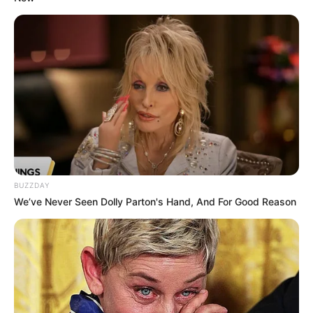
Hidupku Bagaikan Boneka
(2015)
Aku Istri Yang Tak Pantas Disakiti
(2015) sebagai Mega
Anak Pancingan Dibuang, Anak Kandung Disayang
(2015)
sebagai Susan
Suamiku PHP
(2015) sebagai Saskia
Aku Dilarang Mudik
(2015)
Suami Salahkan Aku Atas Kematian Anak
sebagai Vika
Suamiku Pemalas, Aku Terpaksa Kerja
(2014) sebagai Sarah
BUZZDAY
Kujual Ginjalku Demi Bayar Hutang Suamiku
(2014) sebagai
We’ve Never Seen Dolly Parton's Hand, And For Good Reason
Aini
Mantan Istriku Mertuaku
(2014)
Suamiku Kecewa Sama Aku (2014)
Suapan Ketupat Terakhir Anakku sebagai Rosi
Pengorbanan Istri Soleha (2014) sebagai Delisa