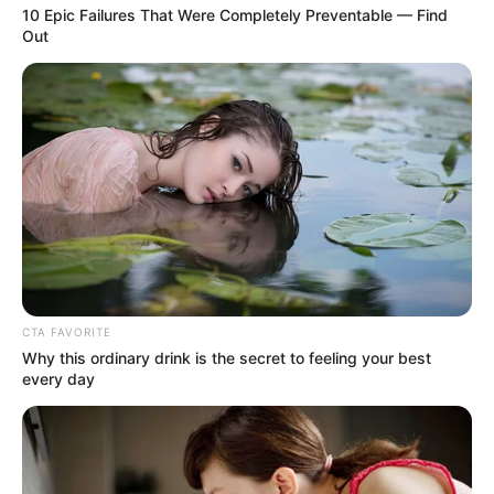
4
10 Epic Failures That Were Completely Preventable — Find
VOTE
fans love
Out
Tanggal Lahir:
Tempat Lahir:
21 November
1984
Semarang
,
Jawa Tengah
,
Indonesia
Umur:
Profesi:
41 Tahun
Aktris
,
Model
CTA FAVORITE
Edit
Why this ordinary drink is the secret to feeling your best
every day
Ajeng Kartika adalah seorang aktris yang berasal dari Semarang,
Jawa Tengah.
Ia dikenal lewat sinetron
Cintra Fitri
yang tayang pada tahun
2009. Ia juga membintangi film berjudul
Pulau Hantu
(2007)