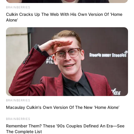
BRAINBERRIES
Culkin Cracks Up The Web With His Own Version Of ‘Home
Alone’
Biodata & Profil
Mute
Nama Lengkap: Kartika Ayuningtyas
Nama Panggung: Ajeng Kartika
Nama Panggilan: Ajeng
Tempat, Tanggal Lahir: Semarang, Jawa Tengah, 21 November
1984
Kewarganegaraan: Indonesia
BRAINBERRIES
Agama : Islam
Macaulay Culkin's Own Version Of The New ‘Home Alone’
Profesi: Aktris, Model
BRAINBERRIES
Hobi: Traveling
Remember Them? These '90s Couples Defined An Era—See
The Complete List