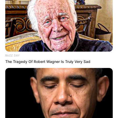
Beby Tsabina
Salshabilla Adriani
TULIS KOMENTAR
Alamat email Anda tidak akan dipublikasikan.
Ruas yang wajib ditandai
*
BUZZ DAY
The Tragedy Of Robert Wagner Is Truly Very Sad