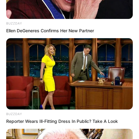
BUZZDAY
Ellen DeGeneres Confirms Her New Partner
Laras Kinanda
Nyimas Ratu Rafa
Shenina Cinnamon
Megan Domani
BUZZDAY
Reporter Wears Ill-Fitting Dress In Public? Take A Look