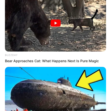
Langka Banget! 10 Pose Lucu
Katak yang Bikin Ketawa
Gemes
BUZZDAY
Bear Approaches Cat: What Happens Next Is Pure Magic
Ambyar! 10 Kalimat Baper
Pakai Bahasa Jawa Ini Bikin
Galau Abis