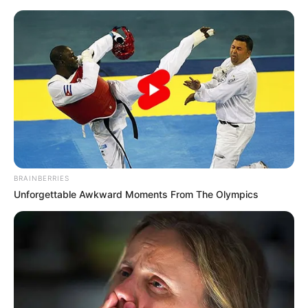
HOME
INSPIRASI
STYLE
FILM &
NGAKAK
QUOTES
HYPE
MORE
SERIES
BRAINBERRIES
Unforgettable Awkward Moments From The Olympics