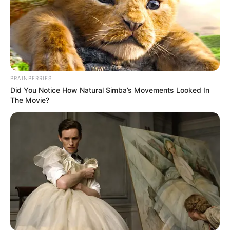
Ukuran Baju: –
Pendidikan
Universitas Padjajaran Fakultas Pertanian
BRAINBERRIES
Keluarga
Did You Notice How Natural Simba’s Movements Looked In
The Movie?
Ayah: –
Ibu: –
Saudara Laki-laki: –
Saudara Perempuan: –
Pacar & Suami
Ajil Ditto
Di tahun 2019, ia berpacaran dengan aktor dan penyanyi bernama