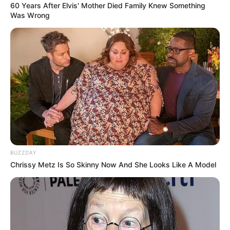
60 Years After Elvis' Mother Died Family Knew Something
(foto: instagram/alifhiafitri)
Was Wrong
4. Berenang pun tetap memakai pakaian tertutup
BUZZDAY
Chrissy Metz Is So Skinny Now And She Looks Like A Model