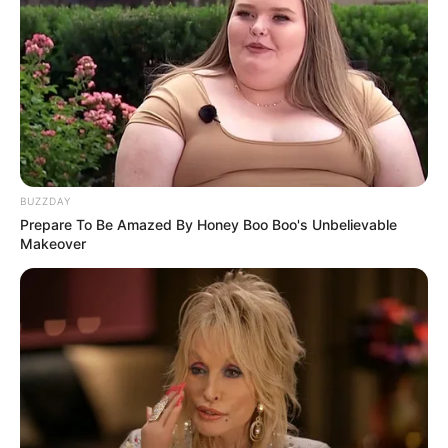
BUZZDAY
Prepare To Be Amazed By Honey Boo Boo's Unbelievable
Makeover
Foto – foto Alifhia Fitri
1. Gayanya memang selalu keren dan kekinian