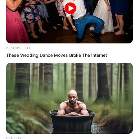
(foto: instagram/alifhiafitri)
Biodata & Profil
Nama Lengkap: Alifhia Fitri
BRAINBERRIES
Nama Panggung: Alifhia Fitri
These Wedding Dance Moves Broke The Internet
Nama Panggilan: Fhia
Tempat, Tanggal Lahir: Bogor, Jawa Barat, 29 Desember 2000
Kewarganegaraan: Indonesia
Agama: Islam
Profesi: TikToker
Hobi: Bernyanyi
Facebook: –
CTA LOVE