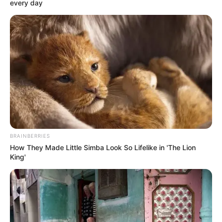
every day
Daftar isi
Karier
Wanita cantik berhijab ini memiliki suara merdu yang menjadi
daya tariknya. Sadar akan bakat yang dimilikinya, ia pun mencoba
memamerkan suara emasnya di TikTok.
Tak disangka, hal ini disambut baik oleh para warganet di TikTok.
Banyak yang kemudian jatuh hati pada suara dan parasnya
BRAINBERRIES
sehingga dengan sukarela menjadi pengikutnya.
How They Made Little Simba Look So Lifelike in 'The Lion
King'
Oleh sebab itu, tak heran jika kini ia telah memiliki begitu banyak
followers
. Tak cuma itu, bahkan penonton video yang
diunggahnya pun bisa mencapai jutaan.
Namun selain menunjukkan bakatnya dalam bernyanyi, tentu dara
cantik ini juga mengunggah video lain agar tidak monoton.