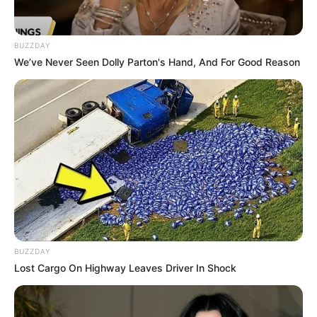
BUZZDAY
We’ve Never Seen Dolly Parton's Hand, And For Good Reason
(foto: instagram/alifhiafitri)
BUZZDAY
Lost Cargo On Highway Leaves Driver In Shock
2. Aw… cantiknya bikin silau, deh