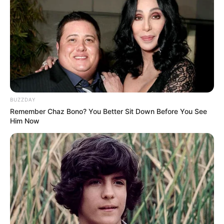
BUZZDAY
Remember Chaz Bono? You Better Sit Down Before You See
Him Now
(foto: instagram/alifhiafitri)