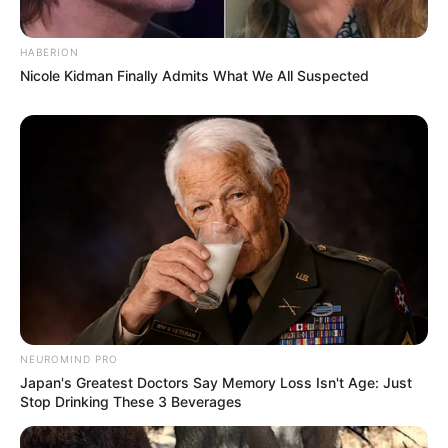
HABERION
Bikin Ngakak, 10 Potret
Nicole Kidman Finally Admits What We All Suspected
Cosplay Murah Pakai Bahan
Seadanya
Anti Mainstream, 10 Cara
Membawa Barang Belanjaan
Versi Warga Thailand
NEUROMIND PRO
Japan's Greatest Doctors Say Memory Loss Isn't Age: Just
Stop Drinking These 3 Beverages