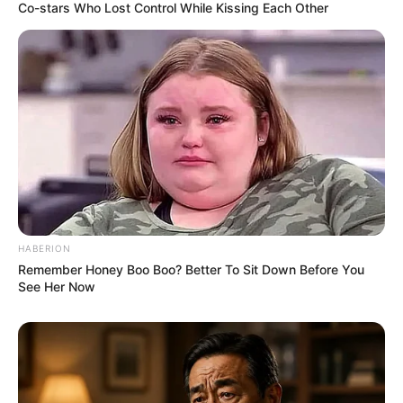
Co-stars Who Lost Control While Kissing Each Other
(foto: instagram/alifhiafitri)
FAQ
HABERION
Siapa Alifhia Fitri
?
Remember Honey Boo Boo? Better To Sit Down Before You
See Her Now
Dia adalah TikToker.
Siapa nama asli Alifhia Fitri
?
Nama aslinya adalah Alifhia Fitri.
Apa yang membuat Alifhia Fitri
menjadi terkenal?