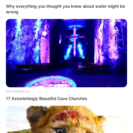
Twitter:
@alifhiaf
Why everything you thought you knew about water might be
Instagram:
@alifhiafitri
wrong
TikTok:
@alifhiaf
YouTube:
ALIFHIA FITRI OFFICIAL
Tinggi, Berat & Penampilan Fisik
Tinggi: – cm
Berat: – kg
Golongan Darah: –
Warna Rambut: Hitam
BRAINBERRIES
17 Astonishingly Beautiful Cave Churches
Warna Mata: Hitam
Warna Kulit: Putih
Ukuran Tubuh: –
Ukuran Sepatu: –