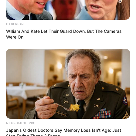
HABERION
William And Kate Let Their Guard Down, But The Cameras
Were On
LIHAT ARTIKEL LAINNYA
NEUROMIND PRO
Japan's Oldest Doctors Say Memory Loss Isn't Age: Just
Stop Eating These 3 Foods