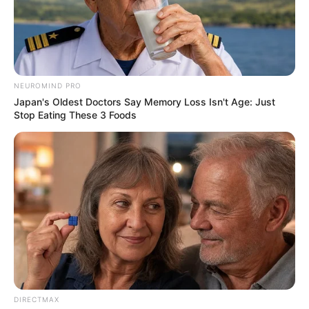
NEUROMIND PRO
Japan's Oldest Doctors Say Memory Loss Isn't Age: Just
Stop Eating These 3 Foods
(foto: instagram/windahbasudara)
3. Setelah bekerja keras, jangan lupa makan. Mantap!
DIRECTMAX