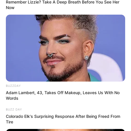
Remember Lizzie? Take A Deep Breath Before You See Her
Windah Basudara asalnya dari mana?
Now
Dia berasal dari Manado, Sulawesi Utara.
Kapan Windah Basudara
merayakan ulang tahunnya?
Dia merayakannya pada tanggal 14 Maret.
Apa agamanya?
Agamanya adalah Kristen.
Berapa tinggi Windah Basudara
?
Tidak diketahui berapa tingginya.
BUZZDAY
Siapa orang tua Windah Basudara
?
Adam Lambert, 43, Takes Off Makeup, Leaves Us With No
Words
Dia tidak mengungkapkan nama ayah dan ibunya.
BUZZ DAY
Apakah Windah Basudara
sudah menikah?
Colorado Elk's Surprising Response After Being Freed From
Tidak, dia saat ini belum menikah. Tapi ia berpacaran dengan
Tire
Sesillia Agnes.