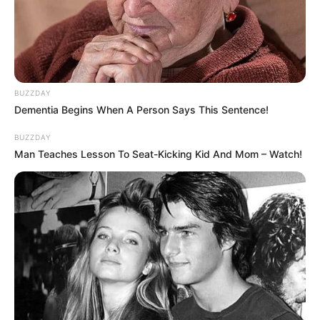
TULIS KOMENTAR
Alamat email Anda tidak akan dipublikasikan.
Ruas yang wajib ditandai
*
BUZZDAY
Dementia Begins When A Person Says This Sentence!
BUZZDAY
Man Teaches Lesson To Seat-Kicking Kid And Mom – Watch!