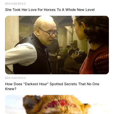
1397
VOTE
BRAINBERRIES
fans love
She Took Her Love For Horses To A Whole New Level
Tanggal Lahir:
Tempat Lahir:
14 Maret
1992
Manado
,
Sulawesi Utara
,
Indonesia
Umur:
Profesi:
34 Tahun
Youtuber
BRAINBERRIES
Edit
How Does "Darkest Hour" Spotted Secrets That No One
Knew?
Windah Basudara adalah seorang YouTuber yang berasal dari
Manado, Sulawesi Utara.
Youtuber yang satu ini terkenal berkat konten-konten
gaming
-nya.
Selain itu, ia pernah menjadi pengisi suara dalam film
Si Juki the