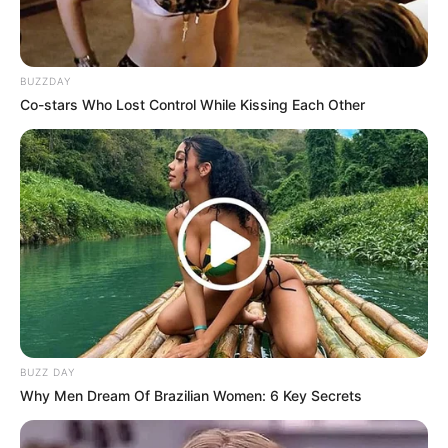
BUZZDAY
Co-stars Who Lost Control While Kissing Each Other
BUZZ DAY
Why Men Dream Of Brazilian Women: 6 Key Secrets