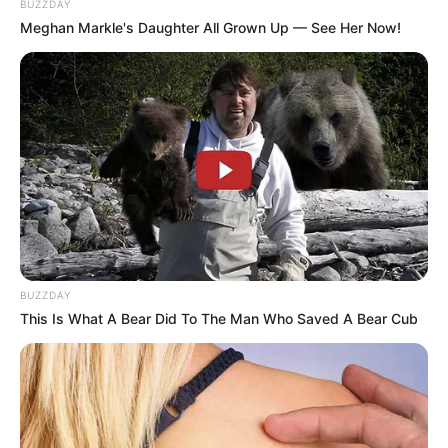
BUZZDAY
Meghan Markle's Daughter All Grown Up — See Her Now!
(foto: instagram/windahbasudara)
5. Kalau lelah, ya istirahat dulu…
BUZZDAY
This Is What A Bear Did To The Man Who Saved A Bear Cub