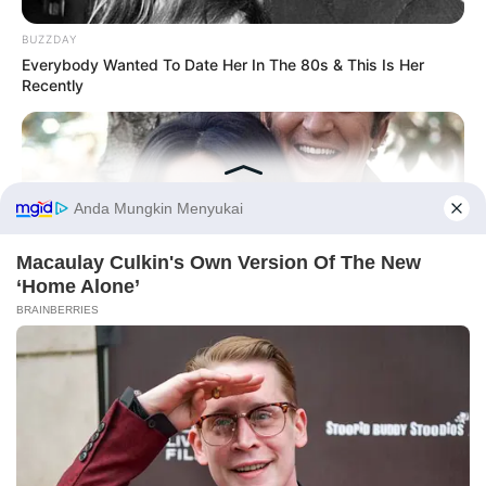
BUZZDAY
Everybody Wanted To Date Her In The 80s & This Is Her
Recently
Before You Go
BUZZDAY
Marlo Thomas Is 86 Now - Here's What She Looks Like
Today