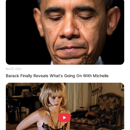
Siapa mantan pacar Windah Basudara
?
Tidak diketahui siapa mantan pacarnya.
Berapa Kekayaan Windah Basudara
?
Tidak diketahui pasti berapa kekayaannya.
Apa kewarganegaraan Windah Basudara?
Kewarganegaraannya adalah Indonesia.
BUZZ DAY
Meski sebelumnya bekerja sebagai pegawai kafe, restoran, hingga
Barack Finally Reveals What's Going On With Michelle
hotel, Windah Basudara tak ragu untuk banting setir menjadi
seorang konten kreator.
Ia mampu menjadikan hobinya dalam bermain
game
untuk
meraup pundi-pundi rupiah.
TAGS
SELEBRITI INDONESIA
WINDAH BASUDARA
YOUTUBER