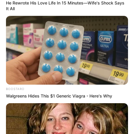
He Rewrote His Love Life In 15 Minutes—Wife's Shock Says
It All
BOOSTARO
Walgreens Hides This $1 Generic Viagra - Here's Why