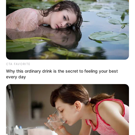
Memiliki beberapa bisnis seperti clothing brand bernama Jivin
serta toko top up bernama Windah Top Up Store.
Selain itu, ia dan tim juga menjadi manajemen dalam Motion
Ime Festival.
Ia dan penerbit game eFootball Konami bekerja sama
mengadakan turnamen sepak bola virtual bernama Windah
Basudara Cup pada Desember 2024.
CTA FAVORITE
Salah satu panutannya dalam bermain game adalah Miawaug.
Why this ordinary drink is the secret to feeling your best
every day
Baca juga:
Biodata, Profil, dan Fakta Fauzi Filawan (FrontaL
Gaming)
Film
Si Juki the Movie: Harta Pulau Monyet
(2024), sebagai Pengisi
Suara karakter Monyet Sepuh