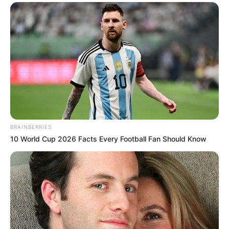
not alone. We are perfect
Foto – foto Windah Basudara
1. Meski sudah menjadi seorang Youtuber sukses, ia tak malu
ke mana-mana naik motor. Bahkan di saat sedang hujan
sekalipun
BRAINBERRIES
10 World Cup 2026 Facts Every Football Fan Should Know