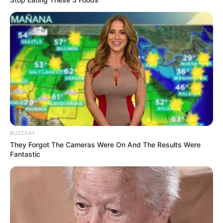
Laras Kinanda
Nyimas Ratu Rafa
Shenina Cinnamon
Megan Domani
BUZZDAY
They Forgot The Cameras Were On And The Results Were
Fantastic
Beby Tsabina
Salshabilla Adriani