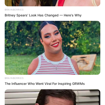
BRAINBERRIES
Britney Spears' Look Has Changed — Here's Why
(foto: instagram/vegadarwanti123)
3. Mengabadikan aktivitasnya sebagai presenter
BRAINBERRIES
The Influencer Who Went Viral For Inspiring GRWMs