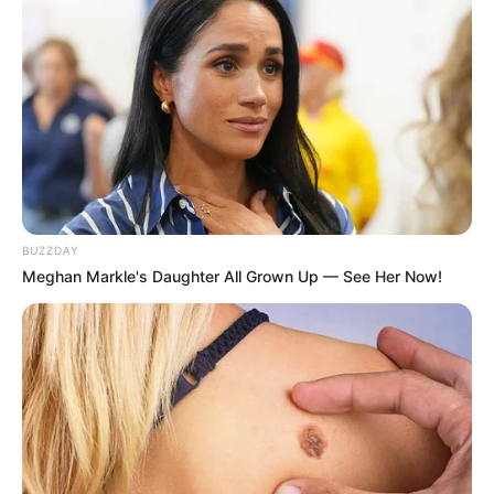
Pemilik zodiak Pisces ini banyak mengiktui casting di berbagai
tempat. Pernah gagal namun tak menyerah untuk terjun di dunia
hiburan.
Ia adalah orang yang menyukai makanan pedas. Makanan
favoritnya adalah bakso, siomay dan berbagai olahan sosis.
Meskipun sudah menikah, ia menjalani LDR akrena suaminya
berada di Purwakarta untuk mengejar kariernya sedangkan ia
berada di Jakarta.
BUZZDAY
Suaminya takut kepada nasi sejak kecil sehingga suamianya
Meghan Markle's Daughter All Grown Up — See Her Now!
yang berprofesi sebagai dokter tidak pernah makan nasi.
Berawal dari pemain figuran, namanya mulai naik daun saat
berada di acara
Empat Mata
dan di angkat menjadi Co-Host
untuk acara tersebut.
Saat SMA, ia pernah menjadi figuran dalam iklan layanan
masyarakat. Ia juga menjadi vokalis band di sekolahnya.
Dikenal sebagai presenter yang memiliki gigi kelinci.