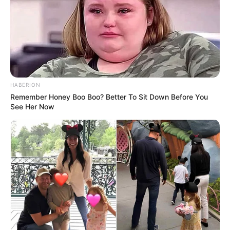
Foto – foto Vega Darwanti
1. Meskipun dandanan rock n roll, ia tetap cantik
HABERION
Remember Honey Boo Boo? Better To Sit Down Before You
See Her Now