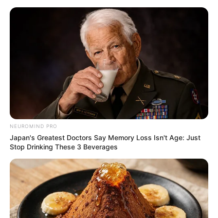
HOME
INSPIRASI
STYLE
FILM &
NGAKAK
QUOTES
HYPE
MORE
SERIES
NEUROMIND PRO
Japan's Greatest Doctors Say Memory Loss Isn't Age: Just
Stop Drinking These 3 Beverages