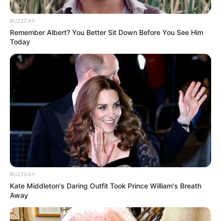
Baca juga:
Biodata, Profil, dan Fakta Fatin Shidqia
BUZZDAY
Remember Albert? You Better Sit Down Before You See Him
Mute
Today
(foto: instagram/vegadarwanti123)
BUZZDAY
Kate Middleton's Daring Outfit Took Prince William's Breath
Away
Biodata & Profil
Nama Lengkap: Vega Darwanti