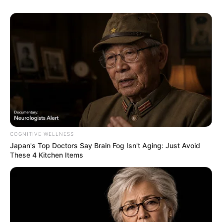
COGNITIVE WELLNESS
Japan's Top Doctors Say Bra​in Fo​g Isn't Aging: Just Avoid
These 4 Kitchen Items
(foto: instagram/narin_1_028)