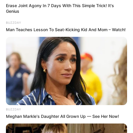
Berat badan: 46 kg
Erase Joint Agony In 7 Days With This Simple Trick! It's
Genius
Golongan darah: O
BUZZDAY
Profesi: Penyanyi
Man Teaches Lesson To Seat-Kicking Kid And Mom – Watch!
Hobi: –
Instagram:
@narin_i_028
Fakta
Menarik
Masuk grup saat comeback
We Got The Power.
Lebih suka bernyanyi daripada menari.
Memiliki satu kakak perempuan.
Suka pergi ke karaoke.
BUZZDAY
Warna favoritnya adalah warna akromatik.
Meghan Markle's Daughter All Grown Up — See Her Now!
Musim favoritnya adalah Musim Gugur.