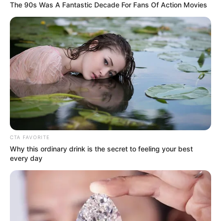
The 90s Was A Fantastic Decade For Fans Of Action Movies
Musim favoritnya adalah musim gugur karena dia membenci
cuaca panas.
Warna favoritnya adalah warna monokromatik seperti merah
dan hitam.
3. Gooseul
CTA FAVORITE
Why this ordinary drink is the secret to feeling your best
every day