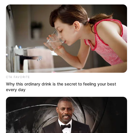
HOME
INSPIRASI
STYLE
FILM &
NGAKAK
QUOTES
HYPE
MORE
SERIES
CTA FAVORITE
Why this ordinary drink is the secret to feeling your best
every day