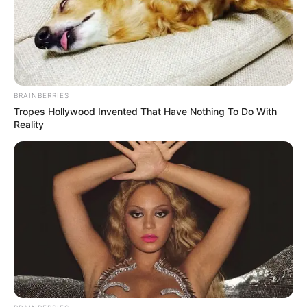
3
VOTE
fans love
Debut:
Asal:
24 April
2017
Korea Selatan
BRAINBERRIES
Jumlah Anggota:
Fandom:
Tropes Hollywood Invented That Have Nothing To Do With
3 Member
Weather
Reality
Edit
Girls’ Alert adalah girl group Korea yang berada dibawah
naungan Root Entertainment dan Alpaca production. Mereka
memulai debut pada 25 Mei 2017 dengan single
Sonyeo Jimong
(Dream girls)
.