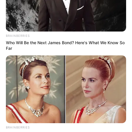
BRAINBERRIES
Who Will Be the Next James Bond? Here's What We Know So
Far
BRAINBERRIES