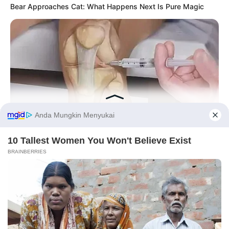
Bear Approaches Cat: What Happens Next Is Pure Magic
Before You Go
FORGE BODY
Orthopedist: Very Few Know This Knee Arthritis Trick