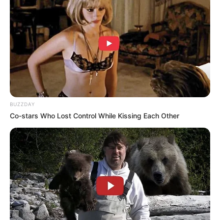
Makanan favoritnya adalah Hamburger.
Item fashion favoritnya adalah topi.
Ia tidur dengan boneka beruang.
Hal pertama yang dia lakukan di pagi hari adalah melihat jam.
2. Saet Byeol
BUZZDAY
Co-stars Who Lost Control While Kissing Each Other