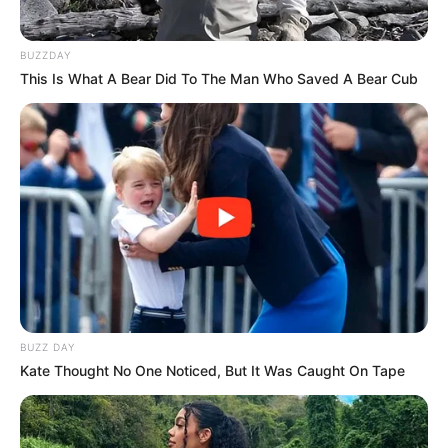
BUZZDAY
This Is What A Bear Did To The Man Who Saved A Bear Cub
(foto: instagram/yu_star01)
Biodata & Profil
Nama Lengkap: Jeon Yoo Jin
Nama panggung: Jeon Saetbyeol
Nama Panggilan: Bboongbboong-E, bread addict, bomb
BUZZ DAY
Posisi: Lead vocalist
Kate Thought No One Noticed, But It Was Caught On Tape
Tempat, tanggal lahir: Gyeonggi, 27 Februari 2001
Ulang Tahun: 27 Februari