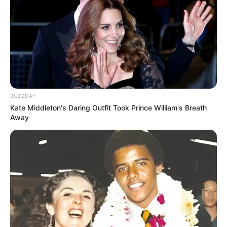
Saat ini di PIXY.
3. GyeoUl
BUZZDAY
Kate Middleton's Daring Outfit Took Prince William's Breath
Away