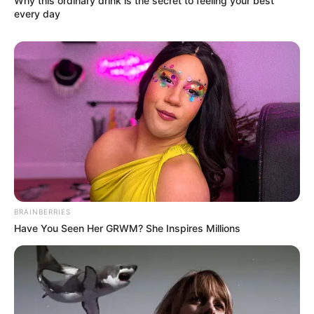
Why this ordinary drink is the secret to feeling your best
every day
Nama Lengkap: Yoon Ji Sung
Nama panggung: Jisung
Nama Panggilan: Yoon Ji-der, Ddoong’ee, Hair loss Ji Sung
Posisi: Leader, Lead Rapper, Vocalist
Tempat, tanggal lahir: Suncheon, 6 Agustus 1999
Ulang Tahun: 6 Agustus
Kewarganegaraan: Korea Selatan
Pendidikan: –
BRAINBERRIES
Agama: –
Have You Seen Her GRWM? She Inspires Millions
Zodiak: Leo
Pendidikan: –
Agama: –