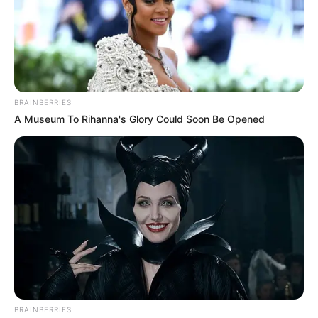
BRAINBERRIES
A Museum To Rihanna's Glory Could Soon Be Opened
(foto: instagram/gsa_ins)
Biodata & Profil
Nama Lengkap: Kim Min Jung
Nama panggung: Kim Seul Bi
Nama Panggilan: Man Jung, Dung unnie
BRAINBERRIES