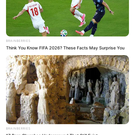
(foto: instagram/gsa_ins)
Daftar isi
Sosial Media Resmi
BRAINBERRIES
Think You Know FIFA 2026? These Facts May Surprise You
Situs Resmi: –
Facebook:
GsA.face
Twitter:
GsA_twit
Instagram:
GsA_ins
TikTok: –
Youtube:
GsA
Fancafe:
GsA
V-LIVE:
소녀주의보(GsA)
BRAINBERRIES