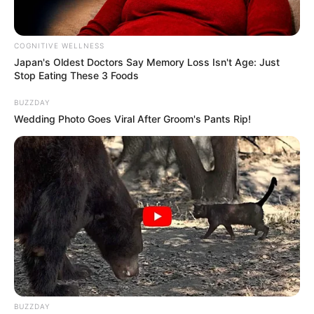
Berawal dari 6 member berubah menjadi 3 member yang tak
membuat para member menyerah untuk menghibur para
COGNITIVE WELLNESS
penggemar. Semangat Girl’s Aleert!
Japan's Oldest Doctors Say Me​mory Lo​ss Isn't Age: Just
Stop Eating These 3 Foods
TAGS
GIRLS’ ALERT
IDOL GRUP
BUZZDAY
Wedding Photo Goes Viral After Groom's Pants Rip!
BUZZDAY