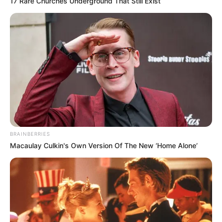
17 Rare Churches Underground That Still Exist
Member Girls’ Alert
1.
Jisung
BRAINBERRIES
Macaulay Culkin's Own Version Of The New ‘Home Alone’
(foto: instagram/gsa_ins)