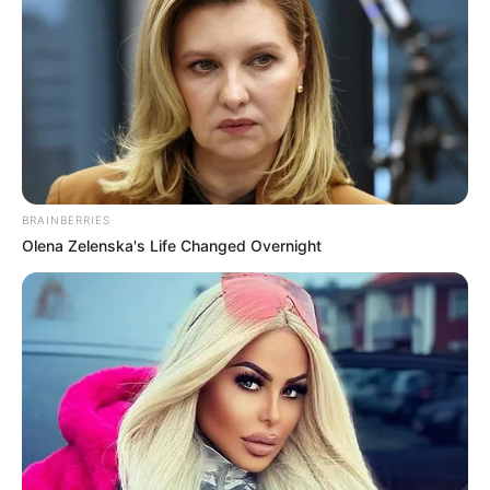
22
VOTE
fans love
Debut:
Asal:
12 November
2020
Korea Selatan
Jumlah Anggota:
Fandom:
6 Member
SWITH
BRAINBERRIES
Olena Zelenska's Life Changed Overnight
Edit
STAYC merupakan
girl group
asal Korea Selatan yang
beranggotakan enam orang cewek, yakni Sumin, Isa, Seeun,
Sieun, Yoon, dan J.
High Up Entertainment, agensi mereka, pada 8 September 2020