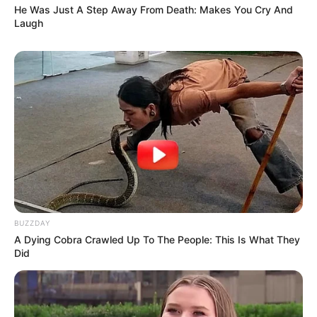
He Was Just A Step Away From Death: Makes You Cry And
Laugh
(foto: instagram/stayc_highup)
Biodata & Profil
Nama Lengkap: Lee Chae Young
Nama Panggung: Isa
Nama Panggilan: Isaranghae
Posisi: Lead Vocalist
Tempat, Tanggal Lahir: 23 Januari 2002
BUZZDAY
Ulang Tahun: 23 Januari
A Dying Cobra Crawled Up To The People: This Is What They
Kewarganegaraan: Korea Selatan
Did
Pendidikan: Akademi High Enter Busan
Agama: –