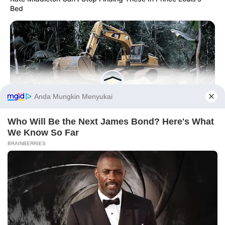
Bed
Before You Go
HABERION
Video Of Giant Anaconda Is Going Viral All Over The World.
(foto: instagram/stayc_highup)
Watch
Biodata & Profil
Nama Lengkap: Jang Ye Eun
Nama Panggung: J