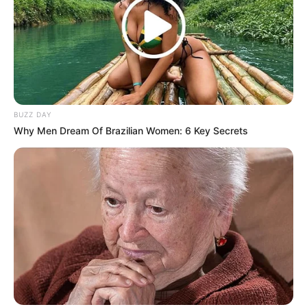
Object: Batu
Fakta Menarik
Selain menjadi penyanyi, ia juga berkarier di dunia akting
dengan membintangi beberapa judul drama, seperti
Just
Between Lovers
,
Mystic Pop-up Bar
, dan
Still 17
. Selain itu, ia
BUZZ DAY
juga membintangi film
Today’s Love
.
Why Men Dream Of Brazilian Women: 6 Key Secrets
Ia merupakan mantan trainee dan aktris JYP yang masuk pada
18 Januari 2018 dan keluar pada 2020.
Dirinya masuk High Up pada 2019.
IU merupakan panutannya.
Ia berteman dekat dengan member YOURS bernama Hwang
Jia.
A pink
dan G-Dragon merupakan artis favoritnya.
Dirinya mahir bermain piano dan berbicara bahasa Inggris.