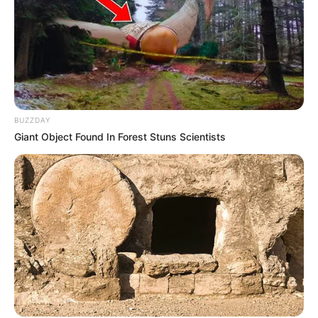
BUZZDAY
Giant Object Found In Forest Stuns Scientists
Biodata & Profil
Nama Asli: Park Si Eun
Nama Panggung: Sieun
Nama Panggilan: –
Posisi: Main Vocalist
Tempat, Tanggal Lahir: Seoul, Korea Selatan, 1 Agustus 2001