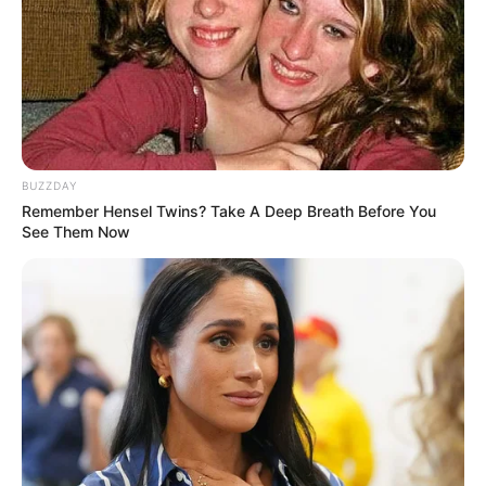
berbagai ekspresi yang ditunjukkan.
Moto hidupnya adalah “Don’t look at the trees, look at the
forest”.
Lihat profil & fakta Sumin selengkapnya
2.
Sieun
BUZZDAY
Remember Hensel Twins? Take A Deep Breath Before You
See Them Now