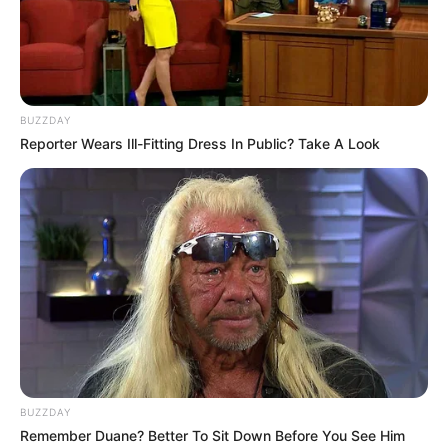
BUZZDAY
Reporter Wears Ill-Fitting Dress In Public? Take A Look
(foto: instagram/stayc_highup)
Biodata & Profil
Nama Asli: Yoon Se Eun
Nama Panggung: Seeun
Nama Panggilan: Sseni
Posisi: Vocalist
BUZZDAY
Tempat, Tanggal Lahir: 14 Juni 2003
Remember Duane? Better To Sit Down Before You See Him