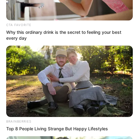
Mute
CTA FAVORITE
Why this ordinary drink is the secret to feeling your best
every day
(foto: twitter/STAYC_official)
Daftar isi
Sosial Media Resmi
BRAINBERRIES
Situs Resmi:
STAYC COM
Top 8 People Living Strange But Happy Lifestyles
Facebook:
STAYC OFFICIAL