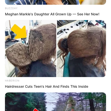
BUZZDAY
Meghan Markle's Daughter All Grown Up — See Her Now!
(foto: instagram/stayc_highup)
HABERION
Hairdresser Cuts Teen's Hair And Finds This Inside