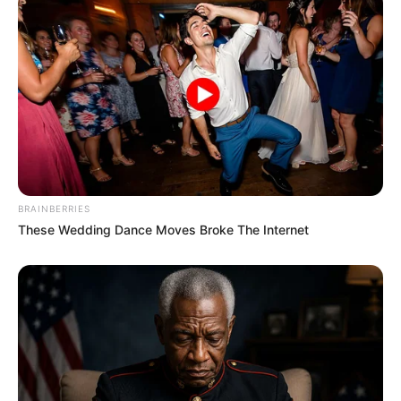
Biodata & Profil
Nama Lengkap: Bae Su Min
Nama Panggung: Sumin
Nama Panggilan: Sum dan BaeSum
Posisi: Leader, Vocalist, Rapper
Tempat, Tanggal Lahir: Pohang, Gyeongsangbuk-do, Korea
BRAINBERRIES
Selatan, 13 Maret 2001
These Wedding Dance Moves Broke The Internet
Ulang Tahun: 13 Maret
Kewarganegaraan: Korea Selatan
Pendidikan: –
Agama: –
Zodiak: Pisces