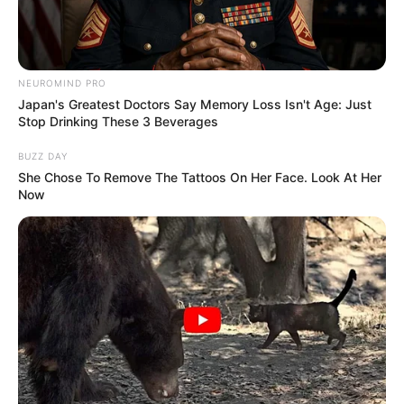
Zodiak China: Ular
Tinggi Badan: 159 cm
Berat Badan: –
NEUROMIND PRO
Golongan Darah: O
Japan's Greatest Doctors Say Memory Loss Isn't Age: Just
Stop Drinking These 3 Beverages
Profesi: Penyanyi, rapper
BUZZ DAY
Hobi: Menonton webtoon, fotografi polaroid, dan makan
She Chose To Remove The Tattoos On Her Face. Look At Her
jagung
Now
Object: Air
Fakta Menarik
Ia merupakan teman sekamar Yoon.
Ia berpartisipasi di acara
VICTION
,
Me & 7 Men
sebagai
the
invisible girl
.
Sebelum bersama dengan High Up Entertainment, ia pernah