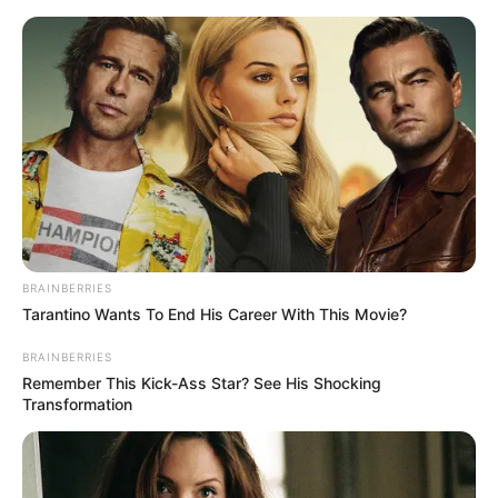
HOME
INSPIRASI
STYLE
FILM &
NGAKAK
QUOTES
HYPE
MORE
SERIES
BRAINBERRIES
Tarantino Wants To End His Career With This Movie?
BRAINBERRIES
Remember This Kick-Ass Star? See His Shocking
Transformation