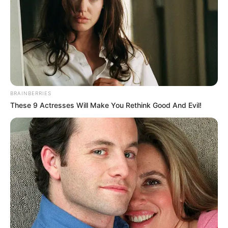
BRAINBERRIES
These 9 Actresses Will Make You Rethink Good And Evil!