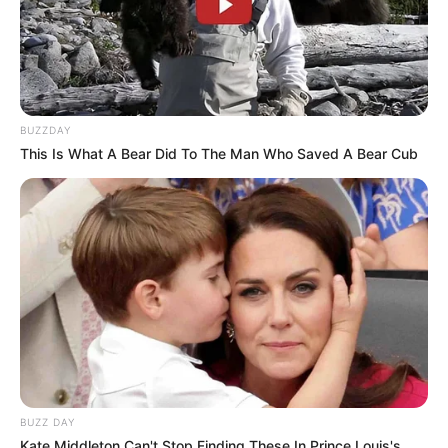
Grup favoritnya adalah
Red Velvet
dan
GFRIEND
.
Ia sekamar dengan Sumin.
Makanan kesukaannya adalah telur rebus yang dimasak oleh
neneknya.
BUZZDAY
This Is What A Bear Did To The Man Who Saved A Bear Cub
Lihat profil & fakta Yoon selengkapnya
6. J
BUZZ DAY
Kate Middleton Can't Stop Finding These In Prince Louis's