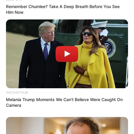
Remember Chumlee? Take A Deep Breath Before You See
Nama Lengkap: Shim Ja Yoon
Him Now
Nama Panggung: Yoon
Nama Panggilan: Barbie Doll, Baby Tiger dan Yoonja
Posisi: Lead vocalist
Tempat, Tanggal Lahir: 14 April 2004
Ulang Tahun: 14 April
Kewarganegaraan: Korea Selatan
Pendidikan: –
INSTANTHUB
Agama: –
Melania Trump Moments We Can't Believe Were Caught On
Zodiak: Aries
Camera
Zodiak China: Monyet
Tinggi Badan: 170 cm