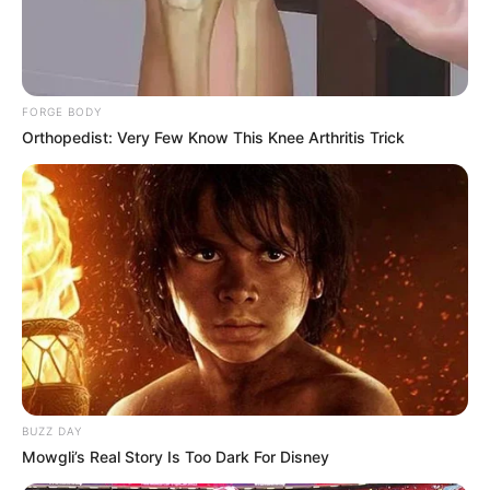
FORGE BODY
Orthopedist: Very Few Know This Knee Arthritis Trick
BUZZ DAY
Mowgli’s Real Story Is Too Dark For Disney