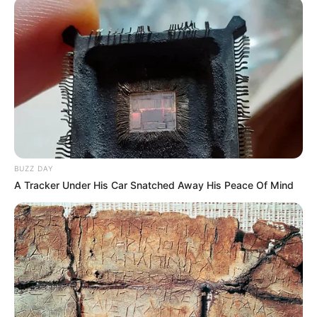
Tipe idealnya adalah seorang gadis yang memasak dengan baik
dan memiliki banyak aegyo.
4. Minhyun
BUZZ DAY
A Tracker Under His Car Snatched Away His Peace Of Mind