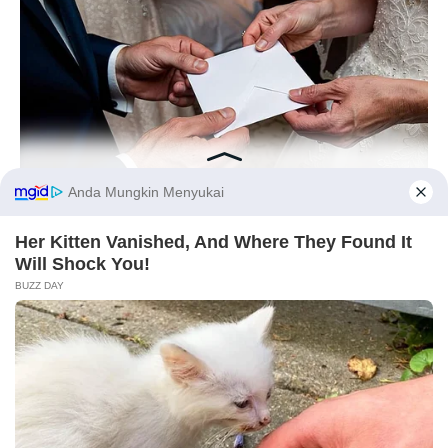
BUZZ DAY
Before You Go
On Her Wedding Day, She Opened Her Late Mother's Letter!