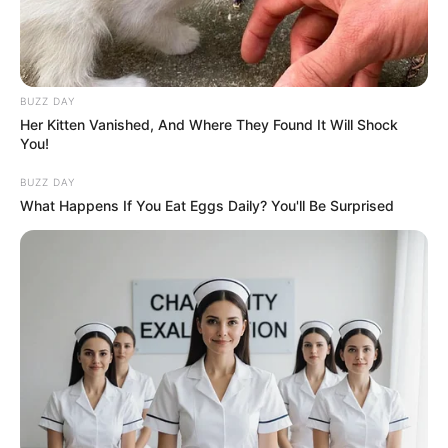
3
VOTE
fans love
Debut:
Asal:
BUZZ DAY
15 Maret
2012
Korea Selatan
Her Kitten Vanished, And Where They Found It Will Shock
You!
Jumlah Anggota:
Fandom:
5 Member
L.O.Λ.E
BUZZ DAY
What Happens If You Eat Eggs Daily? You'll Be Surprised
Edit
New Establish Style Tempo atau disingkat NU’EST merupakan
boy group
yang mempunyai anggota 5 orang, yaitu JR, Ren,
Minhyun, Baekho, dan Aron.
Grup ini berada dibawah naungan Pledis Entertainment. Debut