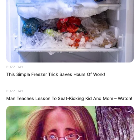
(foto: instagram/nuest_official)
Daftar isi
Sosial Media Resmi
Situs Resmi: –
BUZZ DAY
Facebook:
pledisnuest
This Simple Freezer Trick Saves Hours Of Work!
Twitter:
@nuestnews
Twitter Staff:
@STAFF_NUEST
BUZZ DAY
Man Teaches Lesson To Seat-Kicking Kid And Mom – Watch!
Twitter Japan:
@officialnuestjp
Instagram:
@nuest_official
Instagram Japan:
@nuestjapanofficial
Tiktok:
@nuest_official