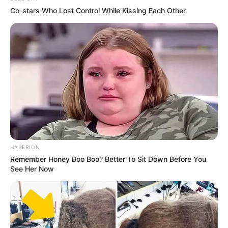
Co-stars Who Lost Control While Kissing Each Other
(foto: instagram/nuest_official)
HABERION
Remember Honey Boo Boo? Better To Sit Down Before You
Biodata & Profil
See Her Now
Nama Lengkap: Kim Jong Hyun
Nama panggung: JR
Nama Panggilan: Bangkok City Boy, National Leader