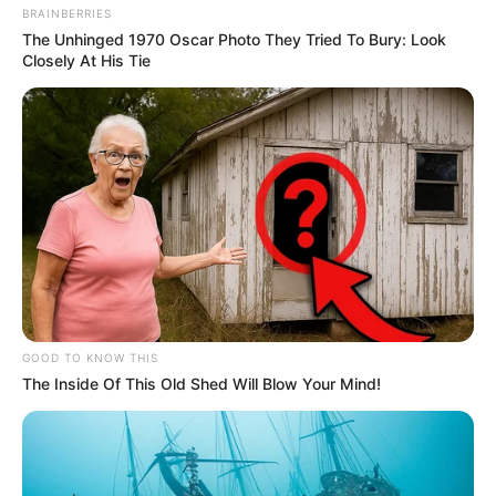
BRAINBERRIES
The Unhinged 1970 Oscar Photo They Tried To Bury: Look
Closely At His Tie
GOOD TO KNOW THIS
The Inside Of This Old Shed Will Blow Your Mind!
(foto: instagram/nuest_official)