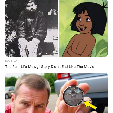
Nama Lengkap: Kang Dong Ho
Nama panggung: Baekho
Nama Panggilan: Eye-Smiled Prince, Sexy Bandit
Posisi: Main Vocalist
Tempat, tanggal lahir: Korea Selatan, 21 Juli 1995
Ulang Tahun: 21 Juli
Kewarganegaraan: Korea Selatan
BUZZ DAY
Pendidikan: –
The Real-Life Mowgli Story Didn't End Like The Movie
Agama: –
Zodiak: Cancer
Tinggi badan: 179 cm
Berat badan: 75 kg
Golongan darah: AB