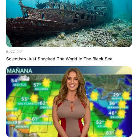
Biodata & Profil
Nama Lengkap: Aaron Kwak / Kwak Young Min
Nama panggung: Aron
Nama Panggilan: –
BUZZ DAY
Posisi: Lead Rapper, Lead Dancer, Sub Vocalist
Scientists Just Shocked The World In The Black Sea!
Tempat, tanggal lahir: California, 21 Mei 1993
Ulang Tahun: 21 Mei
Kewarganegaraan: Korea – Amerika
Pendidikan: Loyola High School
Agama: –
Zodiak: Gemini
Tinggi badan: 176 cm