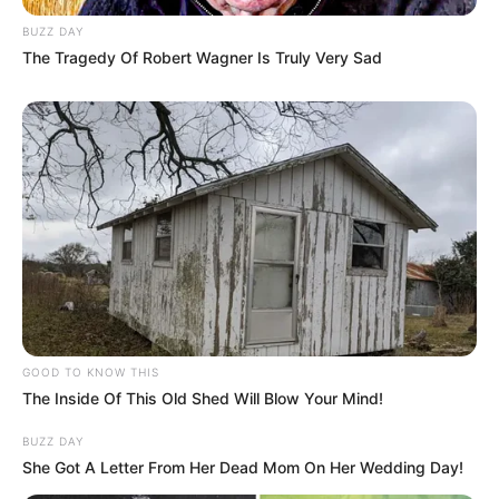
BUZZ DAY
The Tragedy Of Robert Wagner Is Truly Very Sad
GOOD TO KNOW THIS
The Inside Of This Old Shed Will Blow Your Mind!
(foto: instagram/nuest_official)
BUZZ DAY
Biodata & Profil
She Got A Letter From Her Dead Mom On Her Wedding Day!