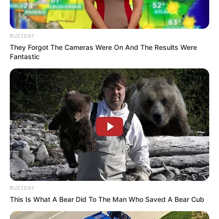
BUZZDAY
They Forgot The Cameras Were On And The Results Were
(foto: instagram/thalitalatief)
Fantastic
2. Pakai kimono, Thalita kelihatan makin anggun ya
BUZZDAY
This Is What A Bear Did To The Man Who Saved A Bear Cub