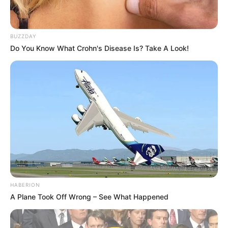
BUZZDAY
Do You Know What Crohn's Disease Is? Take A Look!
(foto: instagram/thalitalatief)
HABERION
4. Sepedaan di Jepang. Ada yang mau ikut?
A Plane Took Off Wrong – See What Happened