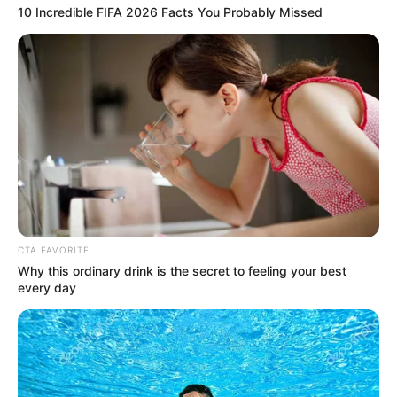
8
10 Incredible FIFA 2026 Facts You Probably Missed
VOTE
fans love
Tanggal Lahir:
Tempat Lahir:
9 Desember
1988
Jakarta
,
Indonesia
Umur:
Profesi:
37 Tahun
Aktris
,
Penyanyi
CTA FAVORITE
Why this ordinary drink is the secret to feeling your best
Edit
every day
Thalita Latief adalah seorang aktris, model dan pembawa acara
yang berasal dari Jakarta.
Ia mulai dikenal berkat aktingnya dalam sinetron
Putri
(2007) dan
akting di film
Lawang Sewu: Dendam Kuntilanak
(2007).