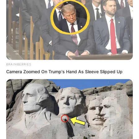
BRAINBERRIES
Camera Zoomed On Trump's Hand As Sleeve Slipped Up
(foto: instagram/thalitalatief)
5. Momen liburan menikmati musim salju