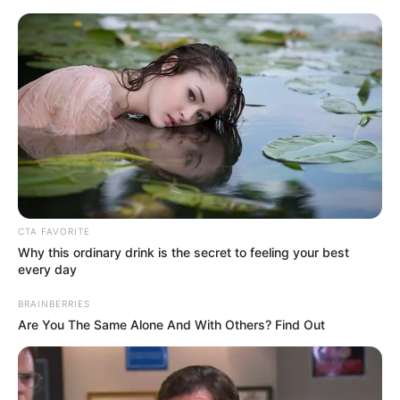
HOME
INSPIRASI
STYLE
FILM &
NGAKAK
QUOTES
HYPE
MORE
SERIES
CTA FAVORITE
Why this ordinary drink is the secret to feeling your best
every day
BRAINBERRIES
Are You The Same Alone And With Others? Find Out