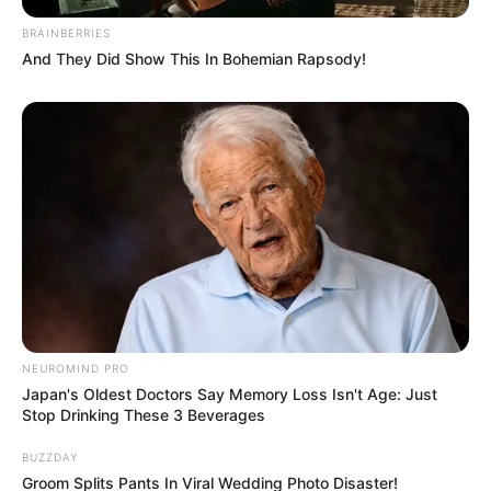
BRAINBERRIES
And They Did Show This In Bohemian Rapsody!
NEUROMIND PRO
Japan's Oldest Doctors Say Memory Loss Isn't Age: Just
(foto: instagram/thalitalatief)
Stop Drinking These 3 Beverages
Biodata & Profil
BUZZDAY
Groom Splits Pants In Viral Wedding Photo Disaster!