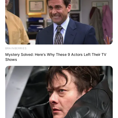
BRAINBERRIES
Mystery Solved: Here's Why These 9 Actors Left Their TV
Shows