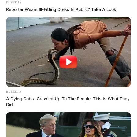
cobaan, ia selalu mencoba menghadapi dengan senyuman dan
BUZZDAY
Reporter Wears Ill-Fitting Dress In Public? Take A Look
lapang dada.
TAGS
AKTRIS
PENYANYI
SELEBRITI INDONESIA
THALITA LATIEF
BUZZDAY
A Dying Cobra Crawled Up To The People: This Is What They
Did