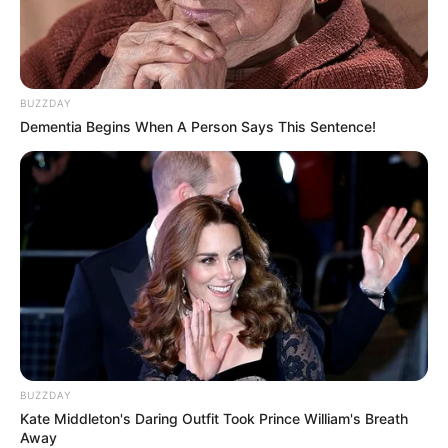
2012.
Namun, keduanya memutuskan untuk bercerai pada 29 Juli 2021.
Ichsan Reinaldy
BUZZDAY
Setelah cerai, ia kemudian berpacaran dengan pria bernama Ichsan
Dementia Begins When A Person Says This Sentence!
Reinaldy. Sempat disebut pelakor, keduanya kini semakin sering
terlihat bersama.
BUZZDAY
Kate Middleton's Daring Outfit Took Prince William's Breath
Away