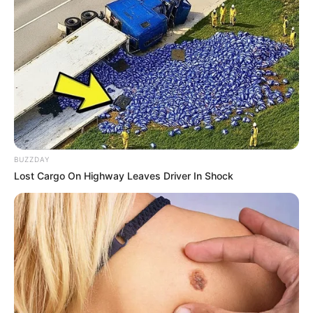
BUZZDAY
Lost Cargo On Highway Leaves Driver In Shock
(foto: instagram/thalitalatief)
3. Menghadiri Silet Award dengan dress bernuansa biru